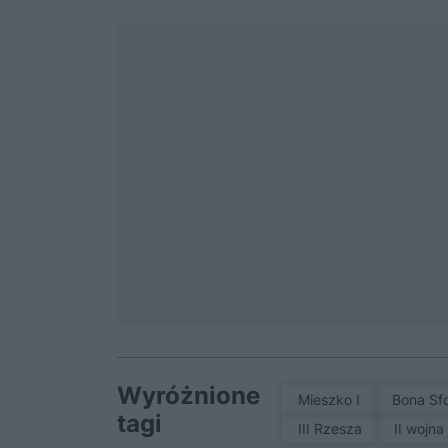
Wyróżnione
Mieszko I
Bona Sf
tagi
III Rzesza
II wojn