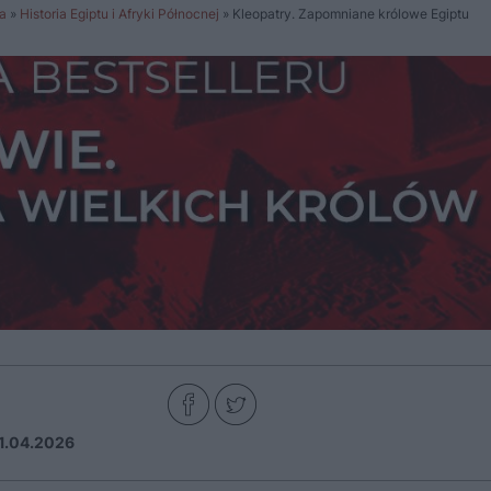
a
»
Historia Egiptu i Afryki Północnej
»
Kleopatry. Zapomniane królowe Egiptu
1.04.2026