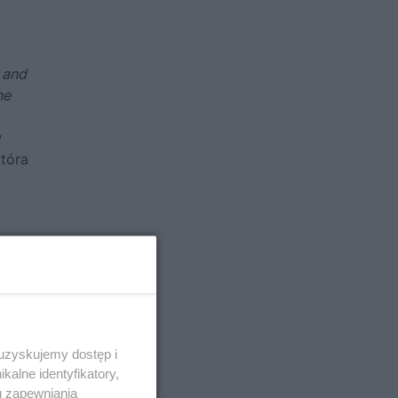
 and
he
w
która
 uzyskujemy dostęp i
alne identyfikatory,
u zapewniania