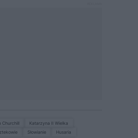
n Churchill
Katarzyna II Wielka
Aztekowie
Słowianie
Husaria