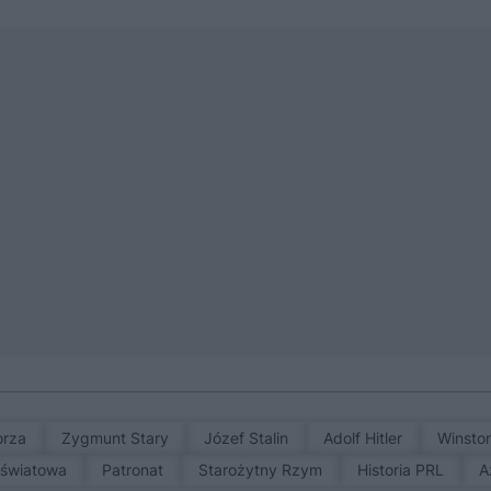
orza
Zygmunt Stary
Józef Stalin
Adolf Hitler
Winsto
a światowa
patronat
Starożytny Rzym
Historia PRL