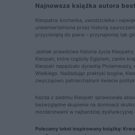
Najnowsza książka autora best
Kleopatra: kochanka, uwodzicielka i najwię
unieśmiertelniona przez historię zauroczen
przyciśniętą do piersi – przynajmniej tak gł
Jednak prawdziwa historia życia Kleopatry j
Kleopatr, które rządziły Egiptem, zanim k
Kleopatr napędzało dynastię Ptolemeuszy, 
Wielkiego. Naśladując praktyki bogów, Kle
zwyczajowo patriarchalnym świecie polityki
Każda z siedmiu Kleopatr sprawowała abso
bezwzględne skupienie na dominacji skutk
morderstwami w najbardziej dysfunkcyjnej dy
Polecamy tekst inspirowany książką:
Krwa