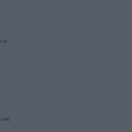
w w
cznej