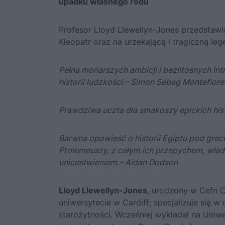
upadku własnego rodu
Profesor Lloyd Llewellyn-Jones przedstawi
Kleopatr oraz na urzekającą i tragiczną leg
Pełna monarszych ambicji i bezlitosnych in
historii ludzkości.
–
Simon Sebag Montefiore
Prawdziwa uczta dla smakoszy epickich hist
Barwna opowieść o historii Egiptu pod grec
Ptolemeuszy, z całym ich przepychem, wład
unicestwieniem.
– Aidan Dodson
Lloyd Llewellyn-Jones
, urodzony w Cefn Cr
uniwersytecie w Cardiff; specjalizuje się w 
starożytności. Wcześniej wykładał na Uniwe