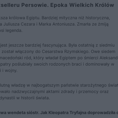
selleru Persowie. Epoka Wielkich Królów
ksza królowa Egiptu. Bardziej mityczna niż historyczna,
ia Juliusza Cezara i Marka Antoniusza. Zmarła ze żmiją
osi legenda.
est jeszcze bardziej fascynująca. Była ostatnią z siedmiu
raj został włączony do Cesarstwa Rzymskiego. Owe siedem
macedoński ród, który władał Egiptem po śmierci Aleksand
opatry poślubiały swoich rodzonych braci i dominowały w
 i wojny.
lutną władzę w najbogatszym państwie starożytnego świat
owało nadzwyczajnymi aktami zdrady i przemocy oraz
nastii w historii świata.
wa wendeta sióstr. Jak Kleopatra Tryfajna doprowadziła 