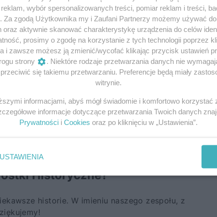
eklam, wybór spersonalizowanych treści, pomiar reklam i treści, b
g. Za zgodą Użytkownika my i Zaufani Partnerzy możemy używać d
h oraz aktywnie skanować charakterystykę urządzenia do celów ident
ność, prosimy o zgodę na korzystanie z tych technologii poprzez kli
a i zawsze możesz ją zmienić/wycofać klikając przycisk ustawień p
rogu strony
. Niektóre rodzaje przetwarzania danych nie wymaga
rzeciwić się takiemu przetwarzaniu. Preferencje będą miały zastoso
witrynie.
KUP »
iższymi informacjami, abyś mógł świadomie i komfortowo korzystać
Szczegółowe informacje dotyczące przetwarzania Twoich danych zna
Prywatności
i
Cookies
oraz po kliknięciu w „Ustawienia”.
USTAWIENIA