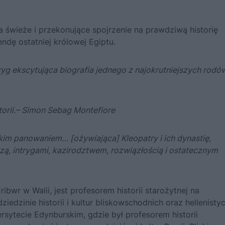
a świeże i przekonujące spojrzenie na prawdziwą historię
endę ostatniej królowej Egiptu.
tryg ekscytująca biografia jednego z najokrutniejszych rodó
orii.
– Simon Sebag Montefiore
kim panowaniem… [ożywiająca] Kleopatry i ich dynastię,
zą, intrygami, kazirodztwem, rozwiązłością i ostatecznym
ibwr w Walii, jest profesorem historii starożytnej na
dziedzinie historii i kultur bliskowschodnich oraz hellenisty
rsytecie Edynburskim, gdzie był profesorem historii