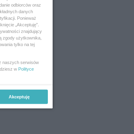
adanie odbiorców oraz
okładnych danych
yfikacji. Ponieważ
knięcie „Akceptuję”.
rywatności znajdujący
ją zgody użytkownika,
wania tylko na tej
 z naszych serwisów
jdziesz w
Polityce
Akceptuję