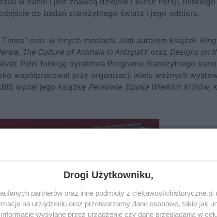
asu w Iranie i jest znawcą dziejów i kultur Persji, Bliskiego
odejście do badań starożytnego świata i jego odbioru.
he Times” oraz w innych mediach. Jest autorem książek
King
Persia, The Culture of Animals in AntiquitY
oraz
Designs on t
World
. Pełni funkcję dyrektora Programu Starożytnego Iranu
Blisko współpracował przy organizacji wielu ważnych wysta
BIS wydał jego książkę
Persowie. Epoka Wielkich Królów
, 
Drogi Użytkowniku,
ufanych partnerów oraz inne podmioty z ciekawostkihistoryczne.pl
macje na urządzeniu oraz przetwarzamy dane osobowe, takie jak unik
informacje wysyłane przez urządzenie czy dane przeglądania w cel