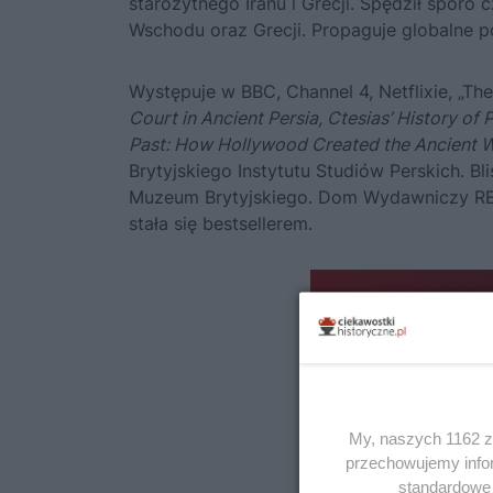
starożytnego Iranu i Grecji. Spędził sporo cz
Wschodu oraz Grecji. Propaguje globalne p
Występuje w BBC, Channel 4, Netflixie, „T
Court in Ancient Persia, Ctesias’ History of 
Past: How Hollywood Created the Ancient 
Brytyjskiego Instytutu Studiów Perskich. 
Muzeum Brytyjskiego. Dom Wydawniczy RE
stała się bestsellerem.
My, naszych 1162 za
przechowujemy infor
standardowe 