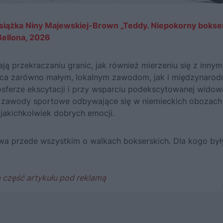
ię książka Niny Majewskiej-Brown „Teddy. Niepokorny bokse
ellona, 2026
 przekraczaniu granic, jak również mierzeniu się z innym
ieca zarówno małym, lokalnym zawodom, jak i międzynaro
sferze ekscytacji i przy wsparciu podekscytowanej widown
e zawody sportowe odbywające się w niemieckich obozach
jakichkolwiek dobrych emocji.
owa przede wszystkim o walkach bokserskich. Dla kogo był