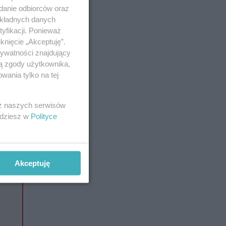
adanie odbiorców oraz
okładnych danych
yfikacji. Ponieważ
me. I
knięcie „Akceptuję”.
ami, z
rywatności znajdujący
ją zgody użytkownika,
wania tylko na tej
o, że
 z naszych serwisów
ki
jdziesz w
Polityce
Akceptuję