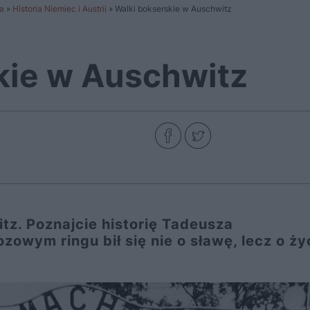
a
»
Historia Niemiec i Austrii
»
Walki bokserskie w Auschwitz
kie w Auschwitz
tz. Poznajcie historię Tadeusza
zowym ringu bił się nie o sławę, lecz o ży