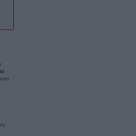
a
ki
dami
ż
zły