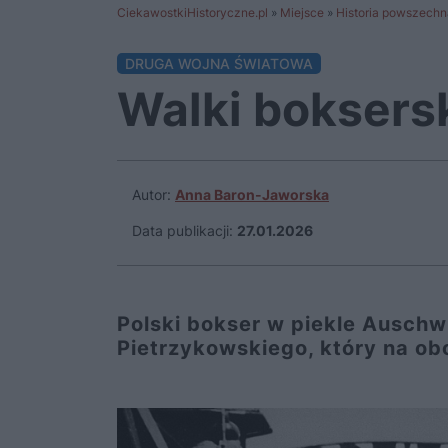
CiekawostkiHistoryczne.pl
»
Miejsce
»
Historia powszechn
DRUGA WOJNA ŚWIATOWA
Walki boksers
Autor:
Anna Baron-Jaworska
Data publikacji:
27.01.2026
Polski bokser w piekle Auschwi
Pietrzykowskiego, który na obo