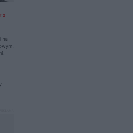
r z
i na
dowym.
i.
y