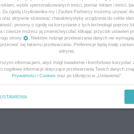
eklam, wybór spersonalizowanych treści, pomiar reklam i treści, b
g. Za zgodą Użytkownika my i Zaufani Partnerzy możemy używać d
portowymi, a dokładniej — walkami bokserskimi. Były one
h oraz aktywnie skanować charakterystykę urządzenia do celów ident
yjnych, w tym w Auschwitz, Sachsenhausen czy Neuengam
ność, prosimy o zgodę na korzystanie z tych technologii poprzez kli
ej strony stanowiły kolejną formę znęcania się nad więźni
a i zawsze możesz ją zmienić/wycofać klikając przycisk ustawień p
rogu strony
. Niektóre rodzaje przetwarzania danych nie wymaga
rzeciwić się takiemu przetwarzaniu. Preferencje będą miały zastoso
witrynie.
stkie grupy społeczne oraz zawodowe. Nic zatem dziwneg
tym zawodowi bokserzy.
Ich obecność w obozach szybko
iższymi informacjami, abyś mógł świadomie i komfortowo korzystać
ostanowili organizować widowiska dostarczające im rozryw
Szczegółowe informacje dotyczące przetwarzania Twoich danych zna
nocześnie wspierające podtrzymywanie atmosfery terroru.
Prywatności
i
Cookies
oraz po kliknięciu w „Ustawienia”.
a część artykułu pod ramką
USTAWIENIA
z