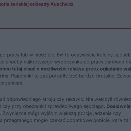
ria żeńskiej orkiestry Auschwitz
o pracy lub w niedziele. Był to oczywiście kolejny sposób
ści choćby najkrótszego wypoczynku po pracy zarówno dl
ońcu tutaj pisać o możliwości relaksu przez oglądanie wal
obie
. Pojedynki te zaś potrafiły być bardzo brutalne. Zawo
przenośni.
ali odpowiedniego stroju czy rękawic. Nie walczyli równie
 czy przy obecności sprawiedliwego sędziego.
Dosłownie
. Zwycięzca mógł wyjść z większą porcją jedzenia czy
Na przegranego mogło czekać dodatkowe pobicie, kara za 