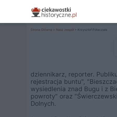
Strona Główna
>
Nasz zespół
> Krzysztof Potaczała
dziennikarz, reporter. Publik
rejestracja buntu", "Bieszcza
wysiedlenia znad Bugu i z Bi
powroty" oraz "Świerczewski
Dolnych.