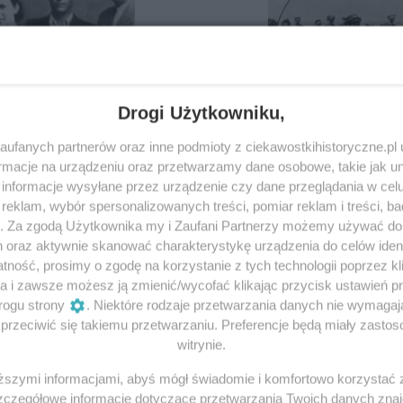
Drogi Użytkowniku,
ufanych partnerów oraz inne podmioty z ciekawostkihistoryczne.pl
macje na urządzeniu oraz przetwarzamy dane osobowe, takie jak unik
informacje wysyłane przez urządzenie czy dane przeglądania w cel
43 – przyczyny,
Piekło obozu w S
eklam, wybór spersonalizowanych treści, pomiar reklam i treści, b
g. Za zgodą Użytkownika my i Zaufani Partnerzy możemy używać d
h oraz aktywnie skanować charakterystykę urządzenia do celów ident
ność, prosimy o zgodę na korzystanie z tych technologii poprzez kli
izowała ucieczkę z Sobiboru.
Niemiecki obóz zagłady w Sobibo
a i zawsze możesz ją zmienić/wycofać klikając przycisk ustawień p
zu. Ilu przedostało...
Szacuje się, że w tym czasie...
rogu strony
. Niektóre rodzaje przetwarzania danych nie wymaga
rzeciwić się takiemu przetwarzaniu. Preferencje będą miały zastoso
11 lipca 2025 | Autorzy:
Krzyszto
witrynie.
iższymi informacjami, abyś mógł świadomie i komfortowo korzystać
Szczegółowe informacje dotyczące przetwarzania Twoich danych zna