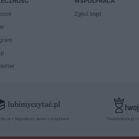
ŁECZNOŚĆ
WSPÓŁPRACA
book
Zgłoś błąd
er
agram
op
letter
tac.pl • Największy serwis o książkach
Twojahistoria.pl • 