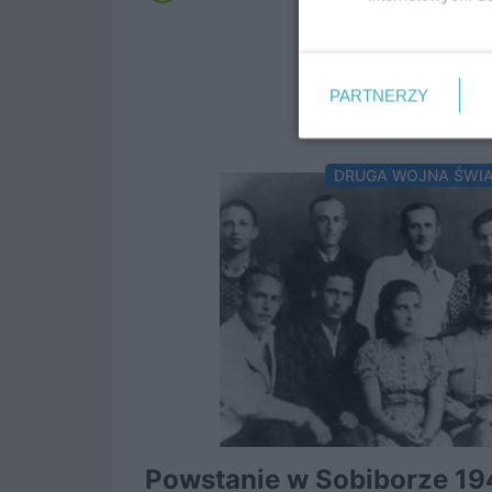
PARTNERZY
DRUGA WOJNA ŚWI
Powstanie w Sobiborze 19