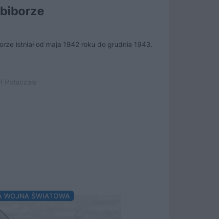
obiborze
Ludowa m
rze istniał od maja 1942 roku do grudnia 1943.
Kacze mydło, poga
bieszczadzkich w
f Potaczała
21 czerwca 2022 
A WOJNA ŚWIATOWA