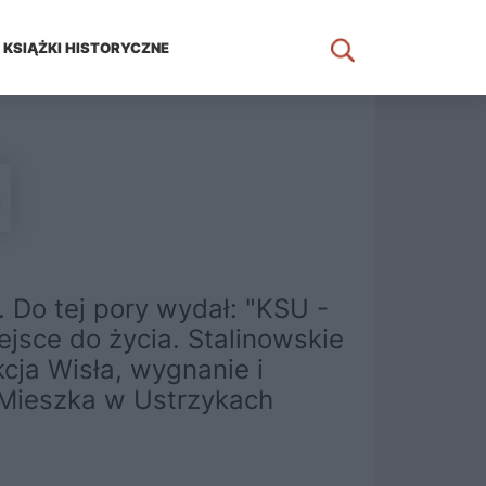
KSIĄŻKI HISTORYCZNE
a
j. Do tej pory wydał: "KSU -
iejsce do życia. Stalinowskie
cja Wisła, wygnanie i
 Mieszka w Ustrzykach