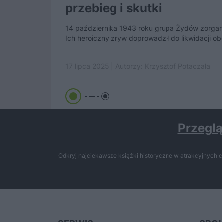
przebieg i skutki
14 października 1943 roku grupa Żydów zorgan
Ich heroiczny zryw doprowadził do likwidacji obo
17 lipca 2025 | Autorzy:
Krzysztof Potaczała
Przeglą
Odkryj najciekawsze książki historyczne w atrakcyjnych c