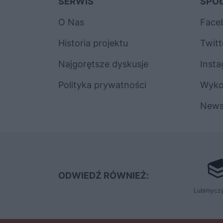
SERWIS
SPO
O Nas
Face
Historia projektu
Twitt
Najgorętsze dyskusje
Inst
Polityka prywatności
Wyk
News
ODWIEDŹ RÓWNIEŻ:
Lubimyczy