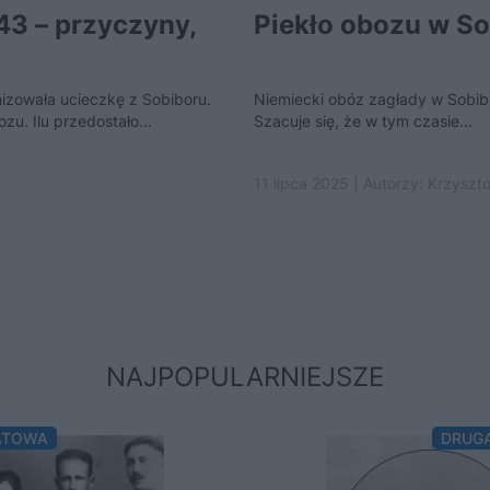
43 – przyczyny,
Piekło obozu w S
izowała ucieczkę z Sobiboru.
Niemiecki obóz zagłady w Sobibo
zu. Ilu przedostało...
Szacuje się, że w tym czasie...
11 lipca 2025 | Autorzy:
Krzyszto
NAJPOPULARNIEJSZE
ATOWA
DRUG