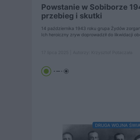
Powstanie w Sobiborze 19
przebieg i skutki
14 października 1943 roku grupa Żydów zorgan
Ich heroiczny zryw doprowadził do likwidacji obo
17 lipca 2025 | Autorzy:
Krzysztof Potaczała
DRUGA WOJNA ŚWI