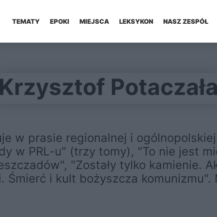
TEMATY
EPOKI
MIEJSCA
LEKSYKON
NASZ ZESPÓŁ
Krzysztof Potaczał
uje w prasie regionalnej i ogólnopolskie
dy w PRL-u" (trzy tomy), "To nie jest m
eszczadów", "Zostały tylko kamienie. Ak
. Śmierć i kult bożyszcza komunizmu".