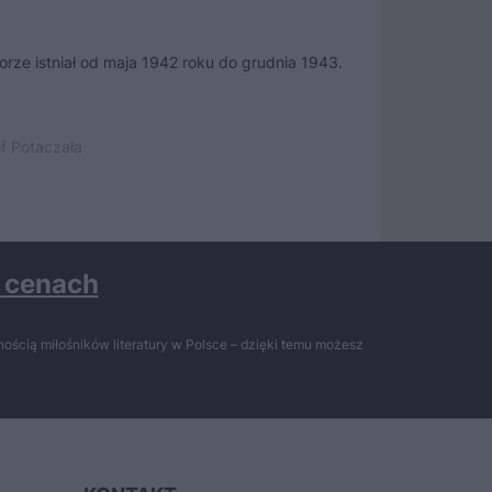
rze istniał od maja 1942 roku do grudnia 1943.
Kacze mydło, poga
bieszczadzkich w
f Potaczała
21 czerwca 2022 
h cenach
ością miłośników literatury w Polsce – dzięki temu możesz