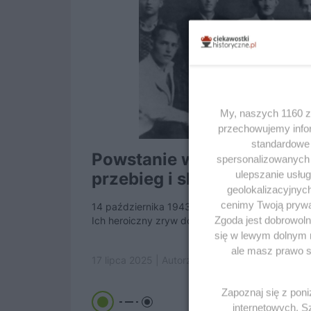
My, naszych 1160 za
przechowujemy infor
standardowe 
Powstanie w Sobiborze 19
spersonalizowanych r
ulepszanie usłu
przebieg i skutki
geolokalizacyjnyc
cenimy Twoją prywat
14 października 1943 roku grupa Żydów zorgan
Zgoda jest dobrowoln
Ich heroiczny zryw doprowadził do likwidacji obo
się w lewym dolnym 
ale masz prawo sp
17 lipca 2025 | Autorzy:
Krzysztof Potaczała
Zapoznaj się z pon
internetowych. 