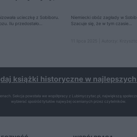
izowała ucieczkę z Sobiboru.
Niemiecki obóz zagłady w Sobibo
zu. Ilu przedostało...
Szacuje się, że w tym czasie...
11 lipca 2025 | Autorzy:
Krzyszto
daj książki historyczne w najlepszyc
enach. Sekcja powstała we współpracy z Lubimyczytac.pl, największą społeczn
wybierać spośród tytułów najwyżej ocenianych przez czytelników.