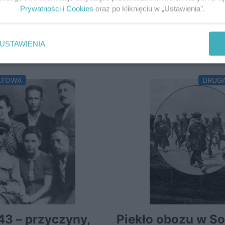
Prywatności
i
Cookies
oraz po kliknięciu w „Ustawienia”.
USTAWIENIA
NAJCZĘŚCIEJ KOMENTOWANE
ATOWA
DRUG
43 – przyczyny,
Piekło obozu w S