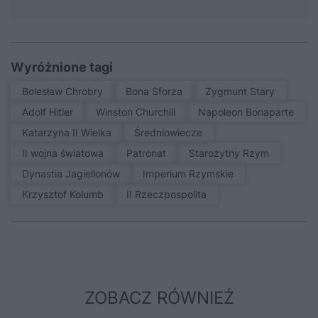
Wyróżnione tagi
Bolesław Chrobry
Bona Sforza
Zygmunt Stary
Adolf Hitler
Winston Churchill
Napoleon Bonaparte
Katarzyna II Wielka
średniowiecze
II wojna światowa
patronat
Starożytny Rzym
Dynastia Jagiellonów
Imperium Rzymskie
Krzysztof Kolumb
II Rzeczpospolita
ZOBACZ RÓWNIEŻ