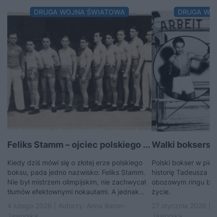
DRUGA WOJNA ŚWIATOWA
DRUGA WO
Feliks Stamm – ojciec polskiego ...
Walki boksersk
Kiedy dziś mówi się o złotej erze polskiego
Polski bokser w piek
boksu, pada jedno nazwisko: Feliks Stamm.
historię Tadeusza Pi
Nie był mistrzem olimpijskim, nie zachwycał
obozowym ringu bił s
tłumów efektownymi nokautami. A jednak...
życie.
4 lutego 2026 | Autorzy:
Anna Baron-
27 stycznia 2026 | 
Jaworska
Jaworska