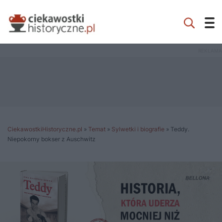
CiekawostkiHistoryczne.pl
»
Temat
»
Sylwetki i biografie
»
Teddy.
Niepokorny bokser z Auschwitz