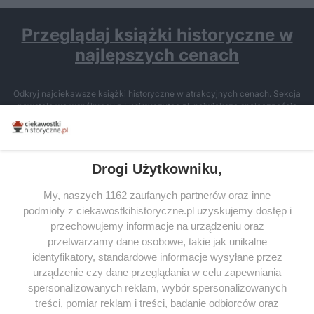
Przeglądaj książki historyczne w
najlepszych cenach
Odkryj najciekawsze książki historyczne w atrakcyjnych cenach. Sekcja
powstała we współpracy z Lubimyczytac.pl, największą społecznością
miłośników literatury w Polsce – dzięki temu możesz wybierać spośród
tytułów najwyżej ocenianych przez czytelników.
Drogi Użytkowniku,
My, naszych 1162 zaufanych partnerów oraz inne
podmioty z ciekawostkihistoryczne.pl uzyskujemy dostęp i
SERWIS
przechowujemy informacje na urządzeniu oraz
przetwarzamy dane osobowe, takie jak unikalne
SPOŁECZNOŚĆ
identyfikatory, standardowe informacje wysyłane przez
WSPÓŁPRACA
urządzenie czy dane przeglądania w celu zapewniania
spersonalizowanych reklam, wybór spersonalizowanych
KONTAKT
treści, pomiar reklam i treści, badanie odbiorców oraz