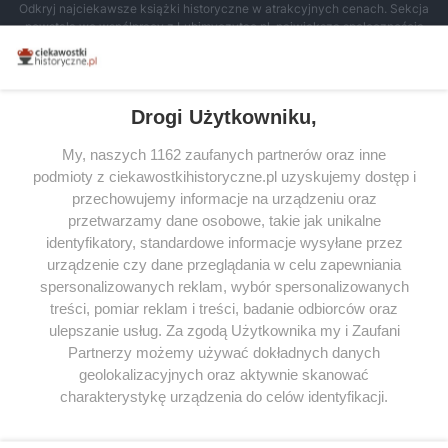
Odkryj najciekawsze książki historyczne w atrakcyjnych cenach. Sekcja
powstała we współpracy z Lubimyczytac.pl, największą społecznością
miłośników literatury w Polsce – dzięki temu możesz wybierać spośród
tytułów najwyżej ocenianych przez czytelników.
Drogi Użytkowniku,
My, naszych 1162 zaufanych partnerów oraz inne
podmioty z ciekawostkihistoryczne.pl uzyskujemy dostęp i
SERWIS
przechowujemy informacje na urządzeniu oraz
przetwarzamy dane osobowe, takie jak unikalne
SPOŁECZNOŚĆ
identyfikatory, standardowe informacje wysyłane przez
urządzenie czy dane przeglądania w celu zapewniania
WSPÓŁPRACA
spersonalizowanych reklam, wybór spersonalizowanych
KONTAKT
treści, pomiar reklam i treści, badanie odbiorców oraz
ulepszanie usług. Za zgodą Użytkownika my i Zaufani
Partnerzy możemy używać dokładnych danych
geolokalizacyjnych oraz aktywnie skanować
charakterystykę urządzenia do celów identyfikacji.
ODWIEDŹ RÓWNIEŻ:
Ponieważ cenimy Twoją prywatność, prosimy o zgodę na
korzystanie z tych technologii poprzez kliknięcie