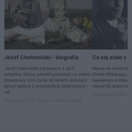
Józef Chełmoński – biografia
Co się stało z 
Józef Chełmoński był jednym z tych
Wersje na temat tego
artystów, którzy potrafili przenieść na płótno
chwile Witkacego, b
prawdziwy rytm życia. W swoich obrazach
największy problem p
łączył realizm z wrażliwością obserwatora –
niemal 50 latach ot
od...
11 kwietnia 2025 | A
9 sierpnia 2025 | Autorzy:
Herbert Gnaś