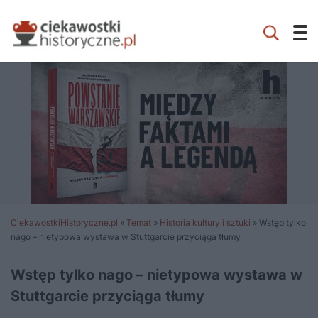
CiekawostkiHistoryczne.pl
»
Temat
»
Historia kultury i sztuki
»
Wstęp tylko
nago – nietypowa wystawa w Stuttgarcie przyciąga tłumy
Wstęp tylko nago – nietypowa wystawa w
Stuttgarcie przyciąga tłumy