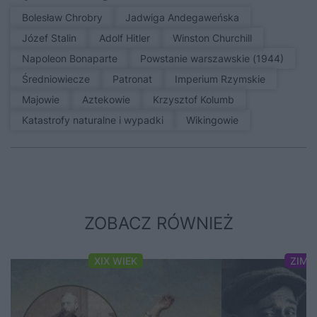
Bolesław Chrobry
Jadwiga Andegaweńska
Józef Stalin
Adolf Hitler
Winston Churchill
Napoleon Bonaparte
Powstanie warszawskie (1944)
średniowiecze
patronat
Imperium Rzymskie
Majowie
Aztekowie
Krzysztof Kolumb
Katastrofy naturalne i wypadki
Wikingowie
ZOBACZ RÓWNIEŻ
XIX WIEK
ZIMN