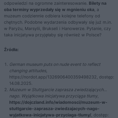
odpowiedzi na ogromne zainteresowanie.
Bilety na
oba terminy wyprzedały się w mgnieniu oka
, a
muzeum codziennie odbiera kolejne telefony od
chętnych. Podobne wydarzenia odbywały się już m.in.
w Paryżu, Marsylii, Brukseli i Hanowerze. Pytanie, czy
taka inicjatywa przyjęłaby się również w Polsce?
Źródła:
German museum puts on nude event to reflect
changing attitudes
,
https://nordot.app/1326906400359498232
, dostęp:
14.08.2025.
Muzeum w Stuttgarcie zaprasza zwiedzających…
nago. Wyjątkowa inicjatywa przyciąga tłumy
,
https://dojczland.info/wiadomosci/muzeum-w-
stuttgarcie-zaprasza-zwiedzajacych-nago-
wyjatkowa-inicjatywa-przyciaga-tlumy/
, dostęp: