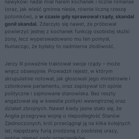
nawyków: nadal miał harem kochanek i liczne romanse
(oraz, jak wieść gminna niesie, równie liczną rzeszę
potomków), a
w czasie gdy sprawował rządy, skandal
gonił skandal.
Zdarzyło się nawet, że próbował
powierzyć jednej z kochanek funkcję osobistej służki
żony, lecz wyperswadowano mu ten pomysł,
tłumacząc, że byłaby to nadmierna złośliwość.
Jerzy III poważnie traktował swoje rządy – może
wręcz obsesyjnie. Prowadził rejestr, w którym
skrupulatnie notował, jak głosowali jego ministrowie i
członkowie parlamentu, oraz zapisywał ich opinie
polityczne i zajmowane stanowiska. Bez reszty
angażował się w kwestie polityki wewnętrznej oraz
działań zbrojnych. Nawet kiedy jasne stało się, że
Anglia przegrywa wojnę o niepodległość Stanów
Zjednoczonych, król przeciągnął ją na kilka kolejnych
lat, napędzany furią zrodzoną z osobistej urazy,
gotów złamać opór przeciwników.