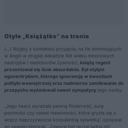
Otyłe „Książątko” na tronie
(…) Wyjęty z kontekstu przyjęcia, na tle dominujących
w Anglii w drugiej dekadzie XIX wieku minorowych
nastrojów i niedoborów żywności,
książę regent
prezentował się iście absurdalnie. Był otyłym
egocentrykiem, którego ignorancję w kwestiach
polityki wewnętrznej oraz nadmierne zamiłowanie do
przepychu wyśmiewali nawet sympatycy
jego osoby.
„Jego twarz wyrażała pewną filuterność, aurę
psotności czy nawet niewinności, która gryzła się z
wręcz nieprzyzwoicie korpulentną sylwetką”, opisywał
go pewien historyk. „Zawsze był raczej ładny niż