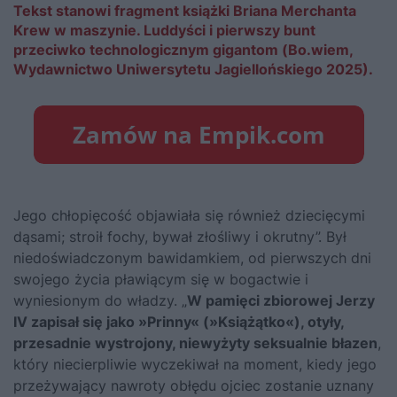
Tekst stanowi fragment książki Briana Merchanta
Krew w maszynie. Luddyści i pierwszy bunt
przeciwko technologicznym gigantom (Bo.wiem,
Wydawnictwo Uniwersytetu Jagiellońskiego 2025).
Jego chłopięcość objawiała się również dziecięcymi
dąsami; stroił fochy, bywał złośliwy i okrutny”. Był
niedoświadczonym bawidamkiem, od pierwszych dni
swojego życia pławiącym się w bogactwie i
wyniesionym do władzy. „
W pamięci zbiorowej Jerzy
IV zapisał się jako »Prinny« (»Książątko«), otyły,
przesadnie wystrojony, niewyżyty seksualnie błazen
,
który niecierpliwie wyczekiwał na moment, kiedy jego
przeżywający nawroty obłędu ojciec zostanie uznany