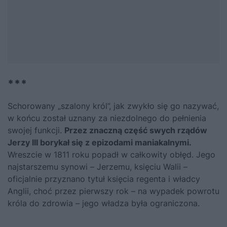
***
Schorowany „szalony król”, jak zwykło się go nazywać,
w końcu został uznany za niezdolnego do pełnienia
swojej funkcji.
Przez znaczną część swych rządów
Jerzy III borykał się z epizodami maniakalnymi.
Wreszcie w 1811 roku popadł w całkowity obłęd. Jego
najstarszemu synowi –
Jerzemu, księciu Walii
–
oficjalnie przyznano tytuł księcia regenta i władcy
Anglii, choć przez pierwszy rok – na wypadek powrotu
króla do zdrowia – jego władza była ograniczona.