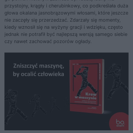
przystojny, krągły i cherubinkowy, co podkreślała duża
głowa okalana jasnobrązowymi włosami, które jeszcze
nie zaczęły się przerzedzać. Zdarzały się momenty,
kiedy wznosił się na wyżyny gracji i wdzięku, często
jednak nie potrafił być najlepszą wersją samego siebie
czy nawet zachować pozorów ogłady.