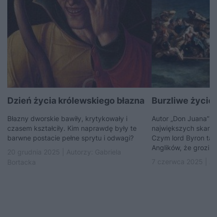
Dzień życia królewskiego błazna
Burzliwe życie 
Błazny dworskie bawiły, krytykowały i
Autor „Don Juana” b
czasem kształciły. Kim naprawdę były te
największych skanda
barwne postacie pełne sprytu i odwagi?
Czym lord Byron tak
Anglików, że grozili
20 grudnia 2025 | Autorzy:
Gabriela
7 czerwca 2025 | Au
Bortacka