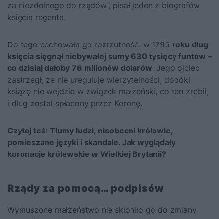
za niezdolnego do rządów”, pisał jeden z biografów
księcia regenta.
Do tego cechowała go rozrzutność: w 1795
roku dług
księcia sięgnął niebywałej sumy 630 tysięcy funtów –
co dzisiaj dałoby 76 milionów dolarów
. Jego ojciec
zastrzegł, że nie ureguluje wierzytelności, dopóki
książę nie wejdzie w związek małżeński, co ten zrobił,
i dług został spłacony przez Koronę.
Czytaj też:
Tłumy ludzi, nieobecni królowie,
pomieszane języki i skandale. Jak wyglądały
koronacje królewskie w Wielkiej Brytanii?
Rządy za pomocą… podpisów
Wymuszone małżeństwo nie skłoniło go do zmiany