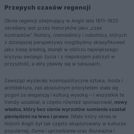
Przepych czasów regencji
Okres regencji obejmujący w Anglii lata 1811–1820
określany jest przez historyków jako „czas
kontrastów”. Rolnicy, rzemieślnicy i robotnicy, których
z dzisiejszej perspektywy moglibyśmy sklasyfikować
jako klasę średnią, stanęli w obliczu największego
kryzysu swojego życia i z niepokojem patrzyli w
przyszłość, a elity pławiły się w luksusach.
Zewsząd wyzierały kosmopolityczne sztuka, moda i
architektura, zaś absolutnym priorytetem stała się
pogoń za elegancją i kulturą wysoką – i wszystkie te
trendy uosabiał, a często również sponsorował,
nowy
władca, który bez cienia wyrzutów sumienia szastał
pieniędzmi na lewo i prawo.
(Mało który okres w
historii Anglii był tak często eksplorowany w kulturze
popularnej;
Duma i uprzedzenie
oraz
Rozważna i