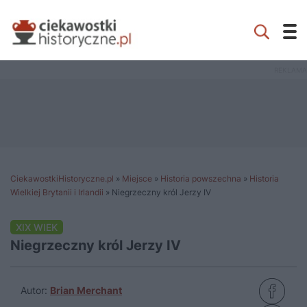
CiekawostkiHistoryczne.pl
»
Miejsce
»
Historia powszechna
»
Historia
Wielkiej Brytanii i Irlandii
»
Niegrzeczny król Jerzy IV
XIX WIEK
Niegrzeczny król Jerzy IV
Autor:
Brian Merchant