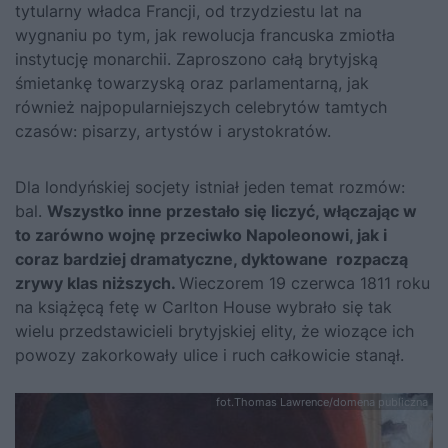
tytularny władca Francji, od trzydziestu lat na
wygnaniu po tym, jak rewolucja francuska zmiotła
instytucję monarchii. Zaproszono całą brytyjską
śmietankę towarzyską oraz parlamentarną, jak
również najpopularniejszych celebrytów tamtych
czasów: pisarzy, artystów i arystokratów.
Dla londyńskiej socjety istniał jeden temat rozmów:
bal.
Wszystko inne przestało się liczyć, włączając w
to zarówno wojnę przeciwko
Napoleonowi
, jak i
coraz bardziej dramatyczne, dyktowane rozpaczą
zrywy klas niższych.
Wieczorem 19 czerwca 1811 roku
na książęcą fetę w Carlton House wybrało się tak
wielu przedstawicieli brytyjskiej elity, że wiozące ich
powozy zakorkowały ulice i ruch całkowicie stanął.
fot.Thomas Lawrence/domena publiczna