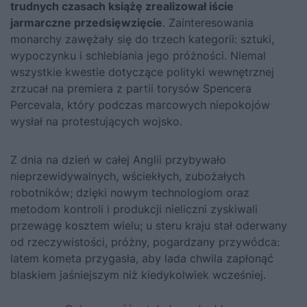
trudnych czasach książę zrealizował iście
jarmarczne przedsięwzięcie
. Zainteresowania
monarchy zawężały się do trzech kategorii: sztuki,
wypoczynku i schlebiania jego próżności. Niemal
wszystkie kwestie dotyczące polityki wewnętrznej
zrzucał na premiera z partii torysów Spencera
Percevala, który podczas marcowych niepokojów
wysłał na protestujących wojsko.
Z dnia na dzień w całej Anglii przybywało
nieprzewidywalnych, wściekłych, zubożałych
robotników; dzięki nowym technologiom oraz
metodom kontroli i produkcji nieliczni zyskiwali
przewagę kosztem wielu; u steru kraju stał oderwany
od rzeczywistości, próżny, pogardzany przywódca:
latem kometa przygasła, aby lada chwila zapłonąć
blaskiem jaśniejszym niż kiedykolwiek wcześniej.