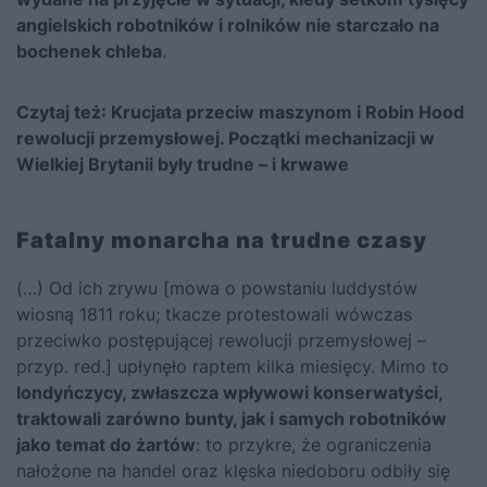
angielskich robotników i rolników nie starczało na
bochenek chleba
.
Czytaj też:
Krucjata przeciw maszynom i Robin Hood
rewolucji przemysłowej. Początki mechanizacji w
Wielkiej Brytanii były trudne – i krwawe
Fatalny monarcha na trudne czasy
(…) Od ich zrywu
[mowa o powstaniu luddystów
wiosną 1811 roku; tkacze protestowali wówczas
przeciwko postępującej rewolucji przemysłowej –
przyp. red.]
upłynęło raptem kilka miesięcy. Mimo to
londyńczycy, zwłaszcza wpływowi konserwatyści,
traktowali zarówno bunty, jak i samych robotników
jako temat do żartów
: to przykre, że ograniczenia
nałożone na handel oraz klęska niedoboru odbiły się