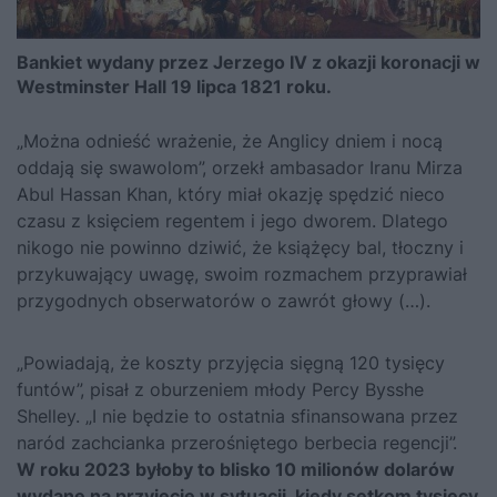
Bankiet wydany przez Jerzego IV z okazji koronacji w
Westminster Hall 19 lipca 1821 roku.
„Można odnieść wrażenie, że Anglicy dniem i nocą
oddają się swawolom”, orzekł ambasador Iranu Mirza
Abul Hassan Khan, który miał okazję spędzić nieco
czasu z księciem regentem i jego dworem. Dlatego
nikogo nie powinno dziwić, że książęcy bal, tłoczny i
przykuwający uwagę, swoim rozmachem przyprawiał
przygodnych obserwatorów o zawrót głowy (…).
„Powiadają, że koszty przyjęcia sięgną 120 tysięcy
funtów”, pisał z oburzeniem młody Percy Bysshe
Shelley. „I nie będzie to ostatnia sfinansowana przez
naród zachcianka przerośniętego berbecia regencji”.
W roku 2023 byłoby to blisko 10 milionów dolarów
wydane na przyjęcie w sytuacji, kiedy setkom tysięcy