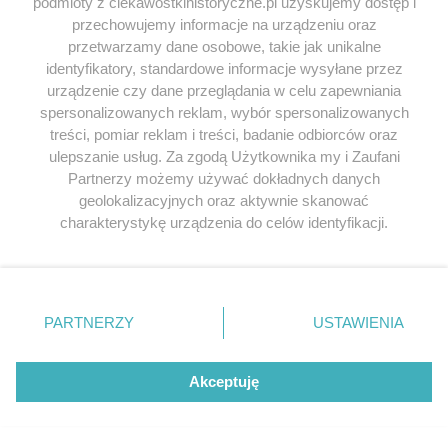
podmioty z ciekawostkihistoryczne.pl uzyskujemy dostęp i
przechowujemy informacje na urządzeniu oraz
przetwarzamy dane osobowe, takie jak unikalne
E-MAIL
*
identyfikatory, standardowe informacje wysyłane przez
urządzenie czy dane przeglądania w celu zapewniania
spersonalizowanych reklam, wybór spersonalizowanych
treści, pomiar reklam i treści, badanie odbiorców oraz
ulepszanie usług. Za zgodą Użytkownika my i Zaufani
Partnerzy możemy używać dokładnych danych
geolokalizacyjnych oraz aktywnie skanować
charakterystykę urządzenia do celów identyfikacji.
Ponieważ cenimy Twoją prywatność, prosimy o zgodę na
Łukasz
napisał/a 04.06.2025
korzystanie z tych technologii poprzez kliknięcie
„Akceptuję”. Zgoda jest dobrowolna i zawsze możesz ją
Drugi obrazek jest źle podpisany. Nie jest to
zmienić/wycofać klikając przycisk ustawień prywatności
PARTNERZY
USTAWIENIA
GRZEGORZ IV Hanowerski tylko JERZY IV Hanowerski.
znajdujący się w lewym dolnym rogu strony
. Niektóre
Angielskie George jest odpowiednikiem naszego Jerzy
rodzaje przetwarzania danych nie wymagają zgody
użytkownika, ale masz prawo sprzeciwić się takiemu
Akceptuję
Odpowiedz
przetwarzaniu. Preferencje będą miały zastosowania tylko
na tej witrynie.