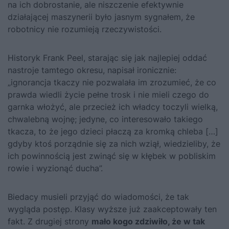
na ich dobrostanie, ale niszczenie efektywnie
działającej maszynerii było jasnym sygnałem, że
robotnicy nie rozumieją rzeczywistości.
Historyk Frank Peel, starając się jak najlepiej oddać
nastroje tamtego okresu, napisał ironicznie:
„ignorancja tkaczy nie pozwalała im zrozumieć, że co
prawda wiedli życie pełne trosk i nie mieli czego do
garnka włożyć, ale przecież ich władcy toczyli wielką,
chwalebną wojnę; jedyne, co interesowało takiego
tkacza, to że jego dzieci płaczą za kromką chleba […]
gdyby ktoś porządnie się za nich wziął, wiedzieliby, że
ich powinnością jest zwinąć się w kłębek w pobliskim
rowie i wyzionąć ducha”.
Biedacy musieli przyjąć do wiadomości, że tak
wygląda postęp. Klasy wyższe już zaakceptowały ten
fakt. Z drugiej strony
mało kogo zdziwiło, że w tak