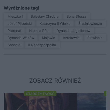
Wyróżnione tagi
Mieszko I
Bolesław Chrobry
Bona Sforza
Józef Piłsudski
Katarzyna II Wielka
średniowiecze
patronat
Historia PRL
Dynastia Jagiellonów
Dynastia Wazów
Majowie
Aztekowie
Słowianie
sanacja
II Rzeczpospolita
ZOBACZ RÓWNIEŻ
STAROŻYTNOŚĆ
XI