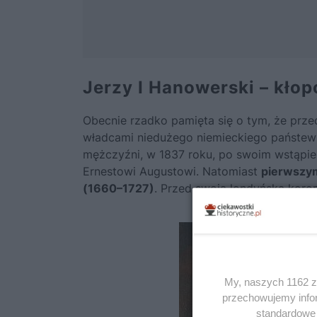
Jerzy I Hanowerski – kłop
Obecnie rzadko pamięta się o tym, że prz
władcami niedużego niemieckiego państew
mężczyźni, w 1837 roku, po swoim wstąpien
Ernestowi Augustowi. Natomiast
pierwszym 
(1660–1727)
. Przed swoją londyńską korona
My, naszych 1162 za
przechowujemy infor
standardowe 