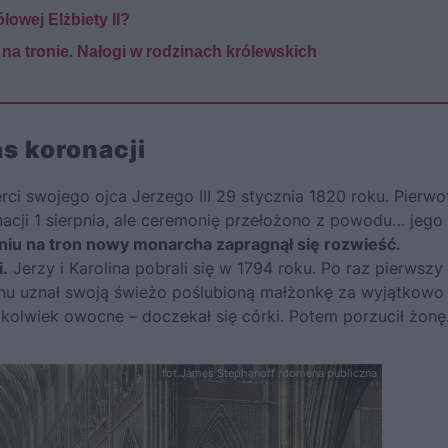
ólowej Elżbiety II?
 na tronie. Nałogi w rodzinach królewskich
as koronacji
ci swojego ojca Jerzego III 29 stycznia 1820 roku. Pierwo
cji 1 sierpnia, ale ceremonię przełożono z powodu… jego
niu na tron nowy monarcha zapragnął się rozwieść.
i.
Jerzy i Karolina pobrali się w 1794 roku. Po raz pierwszy
onu uznał swoją świeżo poślubioną małżonkę za wyjątkowo
zkolwiek owocne – doczekał się córki. Potem porzucił żonę
fot.James Stephanoff /domena publiczna