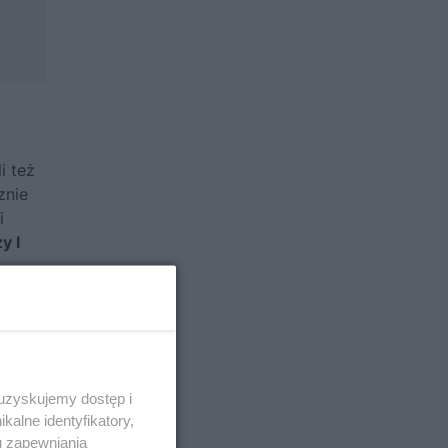
i też
znie
i
y I
 uzyskujemy dostęp i
alne identyfikatory,
u zapewniania