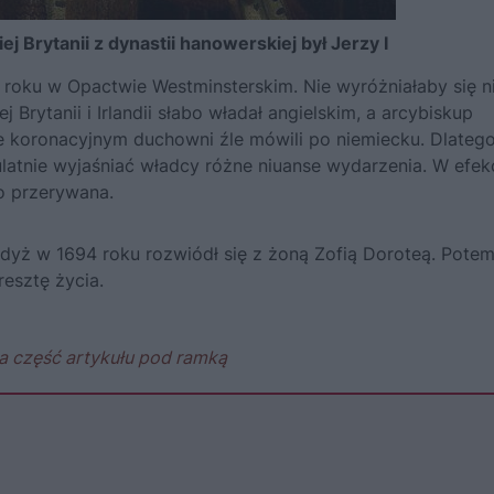
 Brytanii z dynastii hanowerskiej był Jerzy I
 roku w Opactwie Westminsterskim. Nie wyróżniałaby się 
j Brytanii i Irlandii słabo władał angielskim, a arcybiskup
e koronacyjnym duchowni źle mówili po niemiecku. Dlateg
pulatnie wyjaśniać władcy różne niuanse wydarzenia. W efek
to przerywana.
dyż w 1694 roku rozwiódł się z żoną Zofią Doroteą. Pote
resztę życia.
a część artykułu pod ramką