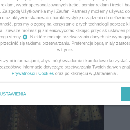
eklam, wybór spersonalizowanych treści, pomiar reklam i treści, b
g. Za zgodą Użytkownika my i Zaufani Partnerzy możemy używać d
h oraz aktywnie skanować charakterystykę urządzenia do celów ident
ność, prosimy o zgodę na korzystanie z tych technologii poprzez kli
a i zawsze możesz ją zmienić/wycofać klikając przycisk ustawień p
rogu strony
. Niektóre rodzaje przetwarzania danych nie wymaga
rzeciwić się takiemu przetwarzaniu. Preferencje będą miały zastoso
witrynie.
iższymi informacjami, abyś mógł świadomie i komfortowo korzystać
Szczegółowe informacje dotyczące przetwarzania Twoich danych zna
Prywatności
i
Cookies
oraz po kliknięciu w „Ustawienia”.
USTAWIENIA