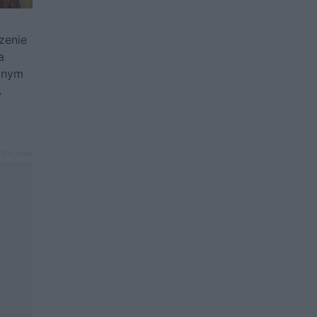
zenie
a
alnym
A