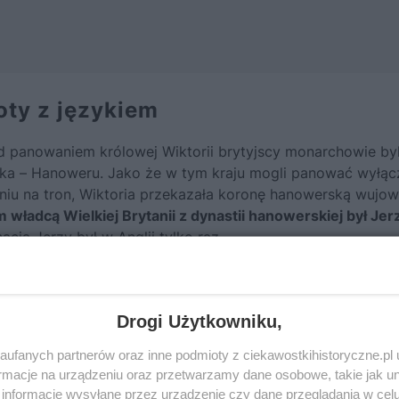
oty z językiem
ed panowaniem królowej
Wiktorii
brytyjscy monarchowie byl
ka – Hanoweru. Jako że w tym kraju mogli panować wyłąc
iu na tron, Wiktoria przekazała koronę hanowerską wujow
władcą Wielkiej Brytanii z dynastii hanowerskiej był Jerz
cją Jerzy był w Anglii tylko raz.
fot.Godfrey Kneller/Royal Collection/domena publiczna
Drogi Użytkowniku,
ufanych partnerów oraz inne podmioty z ciekawostkihistoryczne.pl
macje na urządzeniu oraz przetwarzamy dane osobowe, takie jak unik
informacje wysyłane przez urządzenie czy dane przeglądania w cel