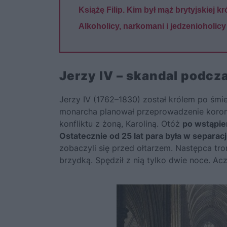
Książę Filip. Kim był mąż brytyjskiej kr
Alkoholicy, narkomani i jedzenioholicy
Jerzy IV – skandal podcz
Jerzy IV
(1762–1830) został królem po śmier
monarcha planował przeprowadzenie korona
konfliktu z żoną, Karoliną. Otóż
po wstąpie
Ostatecznie od 25 lat para była w separacj
zobaczyli się przed ołtarzem. Następca tr
brzydką. Spędził z nią tylko dwie noce. Ac