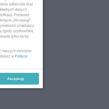
adanie odbiorców oraz
okładnych danych
yfikacji. Ponieważ
knięcie „Akceptuję”.
rywatności znajdujący
ją zgody użytkownika,
wania tylko na tej
 z naszych serwisów
jdziesz w
Polityce
Akceptuję