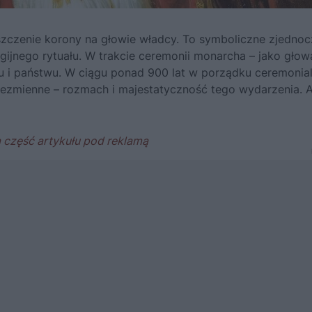
szczenie korony na głowie władcy. To symboliczne zjednoc
igijnego rytuału. W trakcie ceremonii monarcha – jako głow
gu i państwu. W ciągu ponad 900 lat w porządku ceremoni
iezmienne – rozmach i majestatyczność tego wydarzenia. 