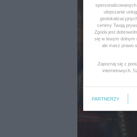
spersonalizowanych r
ulepszanie usłu
geolokalizacyjnyc
cenimy Twoją prywat
Zgoda jest dobrowoln
się w lewym dolnym 
ale masz prawo sp
Zapoznaj się z pon
internetowych. 
PARTNERZY