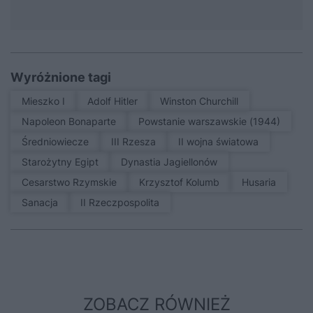
Wyróżnione tagi
Mieszko I
Adolf Hitler
Winston Churchill
Napoleon Bonaparte
Powstanie warszawskie (1944)
średniowiecze
III Rzesza
II wojna światowa
Starożytny Egipt
Dynastia Jagiellonów
Cesarstwo Rzymskie
Krzysztof Kolumb
Husaria
sanacja
II Rzeczpospolita
ZOBACZ RÓWNIEŻ