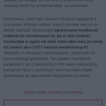
ustalony limit) lub przeznaczając na pastwiska.
Dzierżawcy ziemi byli usuwani także za zaleganie z
czynszem, którego wobec niskich plonów nie byli w
stanie zapłacić. Równolegle
ograniczono możliwość
trafienia do
workhouses
: by się w nich znaleźć,
trzeba było w ogóle nie mieć ziemi albo mieć jej mniej
niż ćwierć akra (1011 metrów kwadratowych)
.
Skłaniało to drobnych dzierżawców i właścicieli do
porzucania gospodarstw. Ten aspekt irlandzkich
wydarzeń z lat czterdziestych XIX wieku najbardziej
pasuje do tezy o cynicznym wykorzystaniu klęski
żywiołowej do ujarzmienia kłopotliwej prowincji.
Dalsza część artykułu pod ramką