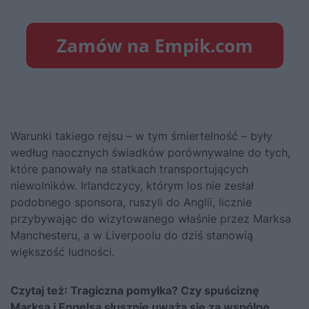
Warunki takiego rejsu – w tym śmiertelność – były
według naocznych świadków porównywalne do tych,
które panowały na statkach transportujących
niewolników. Irlandczycy, którym los nie zesłał
podobnego sponsora, ruszyli do Anglii, licznie
przybywając do wizytowanego właśnie przez Marksa
Manchesteru, a w Liverpoolu do dziś stanowią
większość ludności.
Czytaj też:
Tragiczna pomyłka? Czy spuściznę
Marksa i Engelsa słusznie uważa się za wspólne