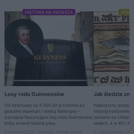
HISTORIA NAJNOWSZA
ŚRED
Losy rodu Guinnessów
Jak śledzie zmi
Od dzierżawy na 9 000 lat w Dublinie po
Niepozorny produkt,
globalne imperium i wielką filantropię –
historię kontynentu. 
poznajcie fascynujące losy rodu Guinnessów,
zarówno na chłopskic
który zmienił historię piwa.
stołach, a w XIII i XI
4 grudnia 2025 | Autorzy:
Tomek Sowa
21 października 202