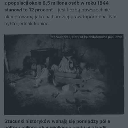
z populacji około 8,5 miliona osób w roku 1844
stanowi to 12 procent
– jest liczbą powszechnie
akceptowaną jako najbardziej prawdopodobna. Nie
był to jednak koniec.
fot.National Library of Ireland/domena publiczna
Szacunki historyków wahają się pomiędzy pół a
półtora miliona ofiar wielkiego głodu w Irlandii.