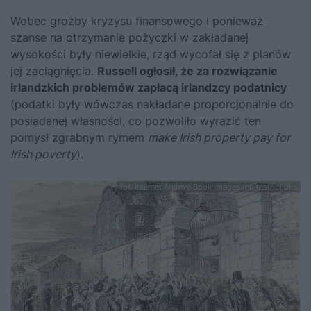
Wobec groźby kryzysu finansowego i ponieważ
szanse na otrzymanie pożyczki w zakładanej
wysokości były niewielkie, rząd wycofał się z planów
jej zaciągnięcia.
Russell ogłosił, że za rozwiązanie
irlandzkich problemów zapłacą irlandzcy podatnicy
(podatki były wówczas nakładane proporcjonalnie do
posiadanej własności, co pozwoliło wyrazić ten
pomysł zgrabnym rymem
make Irish property pay for
Irish poverty
).
fot. Internet Archive Book Images /no restrictions