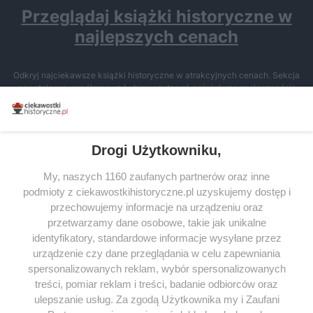
Przeglądaj książki historyczne w
najlepszych cenach
Odkryj najciekawsze książki historyczne w atrakcyjnych cenach. Sekcja
powstała we współpracy z Lubimyczytac.pl, największą społecznością
miłośników literatury w Polsce – dzięki temu możesz wybierać spośród
tytułów najwyżej ocenianych przez czytelników.
Drogi Użytkowniku,
My, naszych 1160 zaufanych partnerów oraz inne
podmioty z ciekawostkihistoryczne.pl uzyskujemy dostęp i
SERWIS
przechowujemy informacje na urządzeniu oraz
przetwarzamy dane osobowe, takie jak unikalne
SPOŁECZNOŚĆ
identyfikatory, standardowe informacje wysyłane przez
WSPÓŁPRACA
urządzenie czy dane przeglądania w celu zapewniania
spersonalizowanych reklam, wybór spersonalizowanych
KONTAKT
treści, pomiar reklam i treści, badanie odbiorców oraz
ulepszanie usług. Za zgodą Użytkownika my i Zaufani