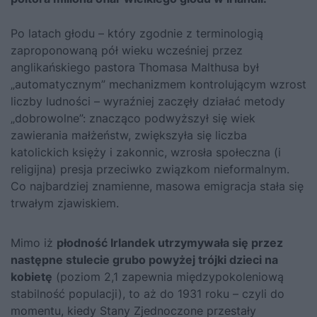
Po latach głodu – który zgodnie z terminologią
zaproponowaną pół wieku wcześniej przez
anglikańskiego pastora Thomasa Malthusa był
„automatycznym” mechanizmem kontrolującym wzrost
liczby ludności – wyraźniej zaczęły działać metody
„dobrowolne”: znacząco podwyższył się wiek
zawierania małżeństw, zwiększyła się liczba
katolickich księży i zakonnic, wzrosła społeczna (i
religijna) presja przeciwko związkom nieformalnym.
Co najbardziej znamienne, masowa emigracja stała się
trwałym zjawiskiem.
Mimo iż
płodność Irlandek utrzymywała się przez
następne stulecie grubo powyżej trójki dzieci na
kobietę
(poziom 2,1 zapewnia międzypokoleniową
stabilność populacji), to aż do 1931 roku – czyli do
momentu, kiedy Stany Zjednoczone przestały