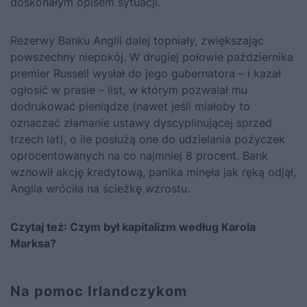
doskonałym opisem sytuacji.
Rezerwy Banku Anglii dalej topniały, zwiększając
powszechny niepokój. W drugiej połowie października
premier Russell wysłał do jego gubernatora – i kazał
ogłosić w prasie – list, w którym pozwalał mu
dodrukować pieniądze (nawet jeśli miałoby to
oznaczać złamanie ustawy dyscyplinującej sprzed
trzech lat), o ile posłużą one do udzielania pożyczek
oprocentowanych na co najmniej 8 procent. Bank
wznowił akcję kredytową, panika minęła jak ręką odjął,
Anglia wróciła na ścieżkę wzrostu.
Czytaj też:
Czym był kapitalizm według Karola
Marksa?
Na pomoc Irlandczykom