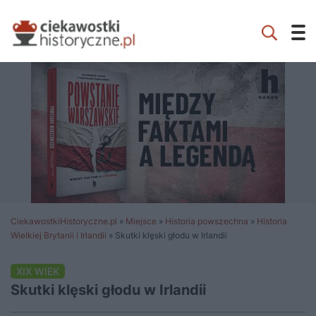
CiekawostkiHistoryczne.pl
»
Miejsce
»
Historia powszechna
»
Historia
Wielkiej Brytanii i Irlandii
»
Skutki klęski głodu w Irlandii
XIX WIEK
Skutki klęski głodu w Irlandii