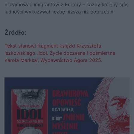
przyjmować imigrantów z Europy – każdy kolejny spis
ludności wykazywał liczbę niższą niż poprzedni.
Źródło:
Tekst stanowi fragment książki Krzysztofa
Iszkowskiego „Idol. Życie doczesne i pośmiertne
Karola Marksa”, Wydawnictwo Agora 2025.