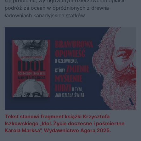
się problemu, wyrugowanym dzierżawcom opłacił
podróż za ocean w opróżnionych z drewna
ładowniach kanadyjskich statków.
Tekst stanowi fragment książki Krzysztofa
Iszkowskiego „Idol. Życie doczesne i pośmiertne
Karola Marksa”, Wydawnictwo Agora 2025.