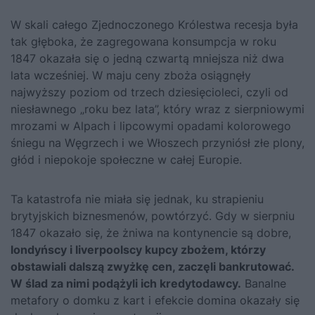
W skali całego Zjednoczonego Królestwa recesja była
tak głęboka, że zagregowana konsumpcja w roku
1847 okazała się o jedną czwartą mniejsza niż dwa
lata wcześniej. W maju ceny zboża osiągnęły
najwyższy poziom od trzech dziesięcioleci, czyli od
niesławnego „roku bez lata”, który wraz z sierpniowymi
mrozami w Alpach i lipcowymi opadami kolorowego
śniegu na Węgrzech i we Włoszech przyniósł złe plony,
głód i niepokoje społeczne w całej Europie.
Ta katastrofa nie miała się jednak, ku strapieniu
brytyjskich biznesmenów, powtórzyć. Gdy w sierpniu
1847 okazało się, że żniwa na kontynencie są dobre,
londyńscy i liverpoolscy kupcy zbożem, którzy
obstawiali dalszą zwyżkę cen, zaczęli bankrutować.
W ślad za nimi podążyli ich kredytodawcy.
Banalne
metafory o domku z kart i efekcie domina okazały się