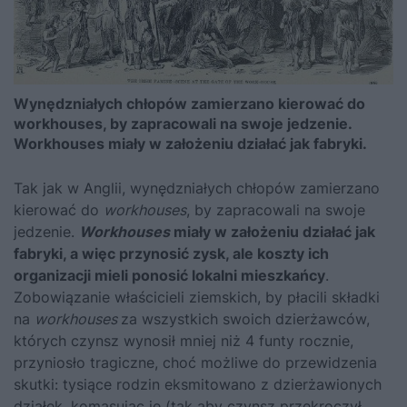
Wynędzniałych chłopów zamierzano kierować do
workhouses, by zapracowali na swoje jedzenie.
Workhouses miały w założeniu działać jak fabryki.
Tak jak w Anglii, wynędzniałych chłopów zamierzano
kierować do
workhouses
, by zapracowali na swoje
jedzenie.
Workhouses
miały w założeniu działać jak
fabryki, a więc przynosić zysk, ale koszty ich
organizacji mieli ponosić lokalni mieszkańcy
.
Zobowiązanie właścicieli ziemskich, by płacili składki
na
workhouses
za wszystkich swoich dzierżawców,
których czynsz wynosił mniej niż 4 funty rocznie,
przyniosło tragiczne, choć możliwe do przewidzenia
skutki: tysiące rodzin eksmitowano z dzierżawionych
działek, komasując je (tak aby czynsz przekroczył