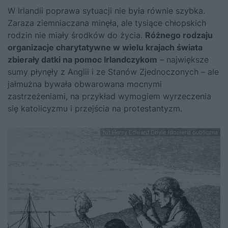
W Irlandii poprawa sytuacji nie była równie szybka.
Zaraza ziemniaczana minęła, ale tysiące chłopskich
rodzin nie miały środków do życia.
Różnego rodzaju
organizacje charytatywne w wielu krajach świata
zbierały datki na pomoc Irlandczykom
– największe
sumy płynęły z Anglii i ze Stanów Zjednoczonych – ale
jałmużna bywała obwarowana mocnymi
zastrzeżeniami, na przykład wymogiem wyrzeczenia
się katolicyzmu i przejścia na protestantyzm.
fot.Henry Edward Doyle /domena publiczna