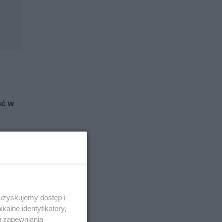
ać w
 uzyskujemy dostęp i
alne identyfikatory,
u zapewniania