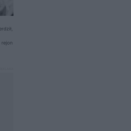
rdził,
 rejon