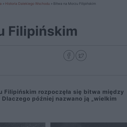
a
»
Historia Dalekiego Wschodu
»
Bitwa na Morzu Filipińskim
 Filipińskim
 Filipińskim rozpoczęła się bitwa między
Dlaczego później nazwano ją „wielkim