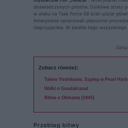
myśliwców F6F „Hellcat”
. Amerykanie mieli
doświadczonych pilotów. Dotkliwe straty p
w ataku na Task Force 58 brali udział głów
Amerykanie opracowali ulepszone procedu
nieprzyjaciela. W świetle tego wszystkiego
Dalsz
Zobacz również:
Takeo Yoshikawa. Szpieg w Pearl Harb
Walki o Guadalcanal
Bitwa o Okinawę (1945)
Przebieg bitwy