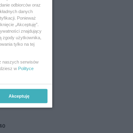
adanie odbiorców oraz
okładnych danych
yfikacji. Ponieważ
knięcie „Akceptuję”.
rywatności znajdujący
ją zgody użytkownika,
wania tylko na tej
 z naszych serwisów
jdziesz w
Polityce
Akceptuję
140