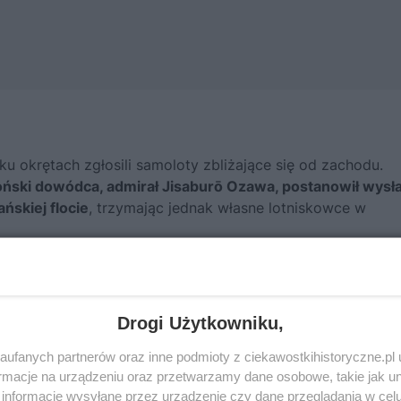
ku okrętach zgłosili samoloty zbliżające się od zachodu.
ński dowódca, admirał Jisaburō Ozawa, postanowił wysł
skiej flocie
, trzymając jednak własne lotniskowce w
fot.domena publiczna
Drogi Użytkowniku,
ufanych partnerów oraz inne podmioty z ciekawostkihistoryczne.pl
macje na urządzeniu oraz przetwarzamy dane osobowe, takie jak unik
informacje wysyłane przez urządzenie czy dane przeglądania w cel