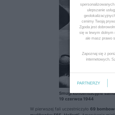
spersonalizowanych r
ulepszanie usłu
geolokalizacyjnyc
cenimy Twoją prywat
Zgoda jest dobrowoln
się w lewym dolnym 
ale masz prawo sp
Zapoznaj się z pon
internetowych. 
PARTNERZY
Smugi kondensacyjne samolo
19 czerwca 1944
W pierwszej fali uczestniczyło
69 bombowcó