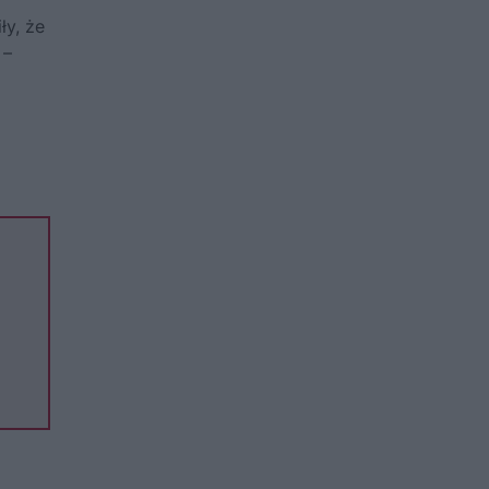
ły, że
 –