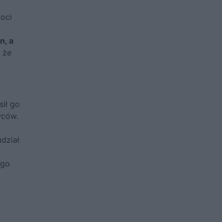
oci
n, a
 że
sił go
wców.
udział
ego