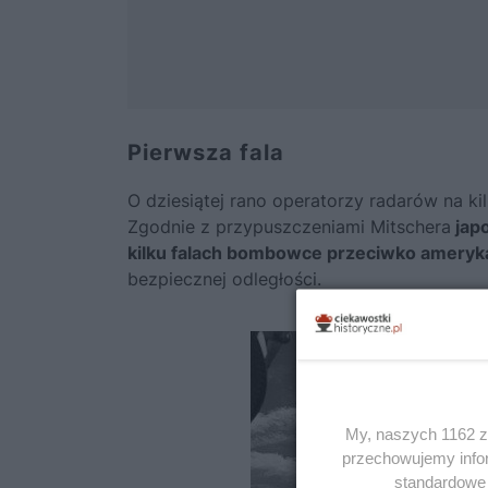
Pierwsza fala
O dziesiątej rano operatorzy radarów na kil
Zgodnie z przypuszczeniami Mitschera
japo
kilku falach bombowce przeciwko amerykań
bezpiecznej odległości.
My, naszych 1162 za
przechowujemy infor
standardowe 