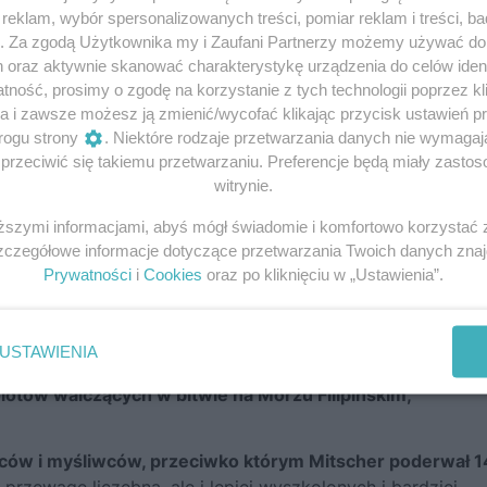
eklam, wybór spersonalizowanych treści, pomiar reklam i treści, b
g. Za zgodą Użytkownika my i Zaufani Partnerzy możemy używać d
h oraz aktywnie skanować charakterystykę urządzenia do celów ident
ność, prosimy o zgodę na korzystanie z tych technologii poprzez kli
a i zawsze możesz ją zmienić/wycofać klikając przycisk ustawień p
rogu strony
. Niektóre rodzaje przetwarzania danych nie wymaga
rzeciwić się takiemu przetwarzaniu. Preferencje będą miały zastoso
witrynie.
iższymi informacjami, abyś mógł świadomie i komfortowo korzystać
Szczegółowe informacje dotyczące przetwarzania Twoich danych zna
Prywatności
i
Cookies
oraz po kliknięciu w „Ustawienia”.
USTAWIENIA
tów walczących w bitwie na Morzu Filipińskim,
w i myśliwców, przeciwko którym Mitscher poderwał 