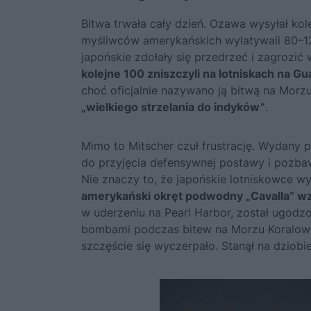
Bitwa trwała cały dzień. Ozawa wysyłał ko
myśliwców amerykańskich wylatywali 80–120
japońskie zdołały się przedrzeć i zagrozi
kolejne 100 zniszczyli na lotniskach na Gu
choć oficjalnie nazywano ją bitwą na Morzu
„wielkiego strzelania do indyków”
.
Mimo to Mitscher czuł frustrację. Wydany 
do przyjęcia defensywnej postawy i pozbaw
Nie znaczy to, że japońskie lotniskowce w
amerykański okręt podwodny „Cavalla” wzi
w
uderzeniu na Pearl Harbor
, został ugodzo
bombami podczas bitew na Morzu Koralowy
szczęście się wyczerpało. Stanął na dziobie