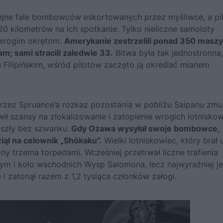
lejne fale bombowców eskortowanych przez myśliwce, a pil
 kilometrów na ich spotkanie. Tylko nieliczne samoloty
ć wrogim okrętom.
Amerykanie zestrzelili ponad 350 maszy
am; sami stracili zaledwie 33.
Bitwa była tak jednostronna,
 Filipińskim, wśród pilotów zaczęto ją określać mianem
przez Spruance’a rozkaz pozostania w pobliżu Saipanu zmu
ił szansy na zlokalizowanie i zatopienie wrogich lotnisko
yszły bez szwanku.
Gdy Ozawa wysyłał swoje bombowce,
ął na celownik „Shōkaku”.
Wielki lotniskowiec, który brał 
ny trzema torpedami. Wcześniej przetrwał liczne trafienia
m i koło wschodnich Wysp Salomona, lecz najwyraźniej j
 i zatonął razem z 1,2 tysiąca członków załogi.