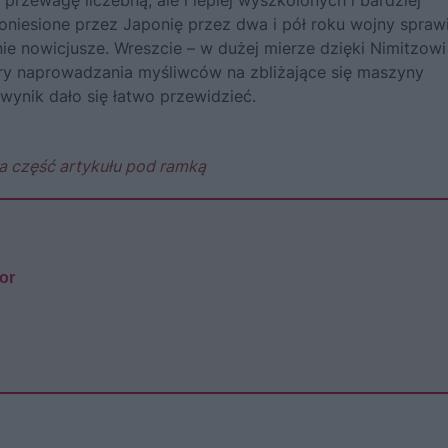
 przewagę liczebną, ale i lepiej wyszkolonych i bardziej
oniesione przez Japonię przez dwa i pół roku wojny sprawi
nie nowicjusze. Wreszcie – w dużej mierze dzięki Nimitzowi
ry naprowadzania myśliwców na zbliżające się maszyny
 wynik dało się łatwo przewidzieć.
a część artykułu pod ramką
or