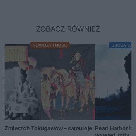
ZOBACZ RÓWNIEŻ
NOWOŻYTNOŚĆ
DRUGA WO
Zmierzch Tokugawów – samuraje
Pearl Harbor be
...
wywiad, mity ...