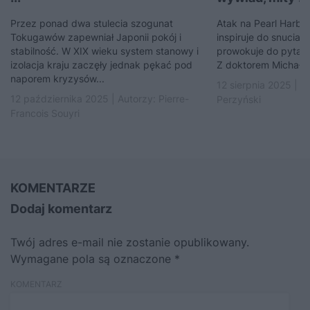
Przez ponad dwa stulecia szogunat
Atak na Pearl Harbor
Tokugawów zapewniał Japonii pokój i
inspiruje do snucia t
stabilność. W XIX wieku system stanowy i
prowokuje do pytań 
izolacja kraju zaczęły jednak pękać pod
Z doktorem Michałem
naporem kryzysów...
12 sierpnia 2025 | A
12 października 2025 | Autorzy:
Pierre-
Perzyński
Francois Souyri
KOMENTARZE
Dodaj komentarz
Twój adres e-mail nie zostanie opublikowany.
Wymagane pola są oznaczone
*
KOMENTARZ