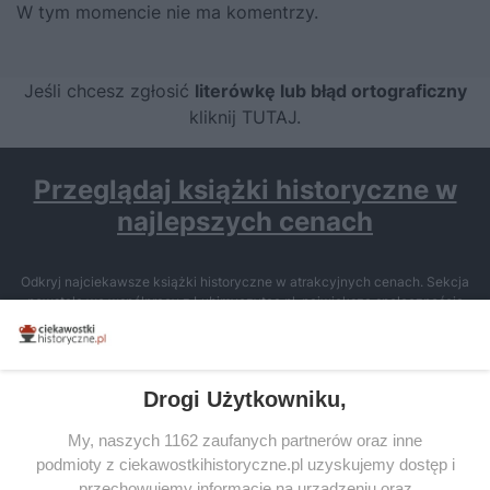
W tym momencie nie ma komentrzy.
Jeśli chcesz zgłosić
literówkę lub błąd ortograficzny
kliknij TUTAJ
.
Przeglądaj książki historyczne w
najlepszych cenach
Odkryj najciekawsze książki historyczne w atrakcyjnych cenach. Sekcja
powstała we współpracy z Lubimyczytac.pl, największą społecznością
miłośników literatury w Polsce – dzięki temu możesz wybierać spośród
tytułów najwyżej ocenianych przez czytelników.
Drogi Użytkowniku,
My, naszych 1162 zaufanych partnerów oraz inne
podmioty z ciekawostkihistoryczne.pl uzyskujemy dostęp i
SERWIS
przechowujemy informacje na urządzeniu oraz