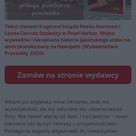
Tekst stanowi fragment książki Marka Harmona i
Leona Carrola Szpiedzy w Pearl Harbor. Wojna
wywiadów i nieopisana historia japońskiego ataku na
amerykańską bazę na Hawajach (Wydawnictwo
Prześwity 2025).
Mikami po angielsku mówi okropnie, brak mu
wykształcenia, ale ma naturalny dar obserwowania
floty. Wie nawet więcej niż Seki. I coś jeszcze – nowy
kierowca lubi łączyć interesy z przyjem­nościami.
Pomaga na wypady angażować do towarzystwa