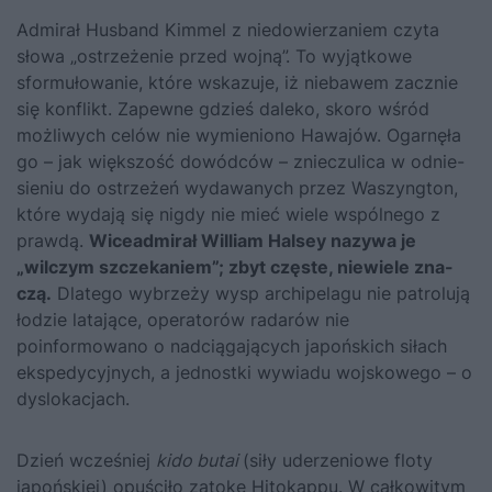
Admirał Husband Kimmel z niedowierzaniem czyta
słowa „ostrzeżenie przed wojną”. To wyjątkowe
sformułowanie, które wskazuje, iż niebawem zacznie
się konflikt. Zapewne gdzieś daleko, skoro wśród
możliwych celów nie wymieniono Hawajów. Ogarnęła
go – jak większość dowódców – znieczulica w odnie­
sieniu do ostrzeżeń wydawanych przez Waszyngton,
które wydają się nigdy nie mieć wiele wspólnego z
prawdą.
Wiceadmirał William Halsey nazywa je
„wilczym szczekaniem”; zbyt częste, niewiele zna­
czą.
Dlatego wybrzeży wysp archipelagu nie patrolują
łodzie latające, operatorów radarów nie
poinformowano o nadciągających japoń­skich siłach
ekspedycyjnych, a jednostki wywiadu wojskowego – o
dyslokacjach.
Dzień wcześniej
kido butai
(siły uderzeniowe floty
japońskiej) opuściło zatokę Hitokappu. W całkowitym