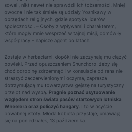
sowali, nikt nawet nie sprawdził ich tożsamości. Mniej
owocne i nie tak śmiałe są udziały Yoshikawy w
obrzędach religijnych, gdzie spo­tyka liderów
społeczności. – Osoby z wpływami i charakterem,
które mogły mnie wesprzeć w tajnej misji, odmówiły
współpracy – napisze agent po latach.
Zostaje w herbaciarni, dopóki nie zaczynają mu ciążyć
powieki. Przed opuszczeniem Shunchoro, żeby się
choć odrobinę zdrzemnąć i w konsulacie od rana nie
straszyć zaczerwienionymi oczyma, za­prasza
dotrzymującą mu towarzystwa gejszę na turystyczny
przelot nad wyspą.
Pragnie poznać usytuowanie
względem stron świata pa­sów startowych lotniska
Wheelera oraz policzyć hangary.
I to w asyś­cie
powabnej istoty. Młoda kobieta przystaje, umawiają
się na po­niedziałek, 13 października.