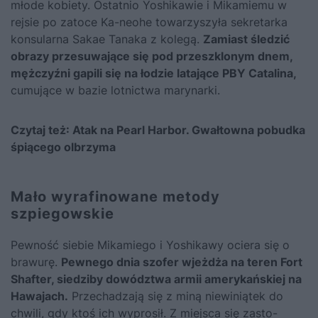
młode kobiety. Ostatnio Yoshikawie i Mikamiemu w
rejsie po zatoce Ka-neohe towarzyszyła sekretarka
konsularna Sakae Tanaka z kolegą.
Zamiast śledzić
obrazy przesuwające się pod przeszklonym dnem,
mężczyźni gapili się na łodzie latające PBY Catalina,
cumujące w ba­zie lotnictwa marynarki.
Czytaj też:
Atak na Pearl Harbor. Gwałtowna pobudka
śpiącego olbrzyma
Mało wyrafinowane metody
szpiegowskie
Pewność siebie Mikamiego i Yoshikawy ociera się o
brawurę.
Pewnego dnia szofer wjeżdża na teren Fort
Shafter, siedziby do­wództwa armii amerykańskiej na
Hawajach.
Przechadzają się z miną niewiniątek do
chwili, gdy ktoś ich wyprosił. Z miejsca się zasto­