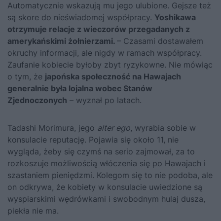
Automatycznie wskazują mu jego ulubione. Gejsze też
są skore do nieświadomej współpracy.
Yoshikawa
otrzy­muje relacje z wieczorów przegadanych z
amerykańskimi żołnie­rzami.
– Czasami dostawałem
okruchy informacji, ale nigdy w ramach współpracy.
Zaufanie kobiecie byłoby zbyt ryzykowne. Nie mówiąc
o tym, że
japońska społeczność na Hawajach
generalnie była lojalna wobec Stanów
Zjednoczonych
– wyznał po latach.
Tadashi Morimura, jego
alter ego
, wyrabia sobie w
konsulacie re­putację. Pojawia się około 11, nie
wygląda, żeby się czymś na serio zajmował, za to
rozkoszuje możliwością włóczenia się po Hawajach i
szastaniem pieniędzmi. Kolegom się to nie podoba, ale
on odkry­wa, że kobiety w konsulacie uwiedzione są
wyspiarskimi wędrów­kami i swobodnym hulaj dusza,
piekła nie ma.