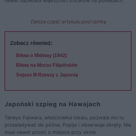
nawet nazwiska więk­szości oficerów na pokładach.
Dalsza część artykułu pod ramką
Zobacz również:
Bitwa o Midway (1942)
Bitwa na Morzu Filipińskim
Sojusz III Rzeszy z Japonią
Japoński szpieg na Hawajach
Taneyo Fujiwara, właścicielka lokalu, pozwala mu tu
przesiady­wać do późna. Popija i obserwuje okręty. Nie
musi nawet prosić o miejsce przy oknie.