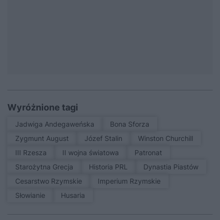
Wyróżnione tagi
Jadwiga Andegaweńska
Bona Sforza
Zygmunt August
Józef Stalin
Winston Churchill
III Rzesza
II wojna światowa
patronat
Starożytna Grecja
Historia PRL
Dynastia Piastów
Cesarstwo Rzymskie
Imperium Rzymskie
Słowianie
Husaria