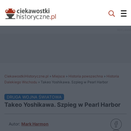
CiekawostkiHistoryczne.pl
»
Miejsce
»
Historia powszechna
»
Historia
Dalekiego Wschodu
»
Takeo Yoshikawa. Szpieg w Pearl Harbor
DRUGA WOJNA ŚWIATOWA
Takeo Yoshikawa. Szpieg w Pearl Harbor
Autor:
Mark Harmon