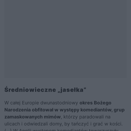
Średniowieczne „jasełka”
W całej Europie dwunastodniowy
okres Bożego
Narodzenia obfitował w występy komediantów, grup
zamaskowanych mimów
, którzy paradowali na
ulicach i odwiedzali domy, by tańczyć i grać w kości.
(…) W Anglii występom komediantów towarzyszyły