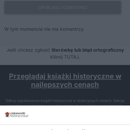
W tym momencie nie ma komentrzy.
Jeśli chcesz zgłosić
literówkę lub błąd ortograficzny
kliknij TUTAJ
.
Przeglądaj książki historyczne w
najlepszych cenach
Odkryj najciekawsze książki historyczne w atrakcyjnych cenach. Sekcja
powstała we współpracy z Lubimyczytac.pl, największą społecznością
miłośników literatury w Polsce – dzięki temu możesz wybierać spośród
tytułów najwyżej ocenianych przez czytelników.