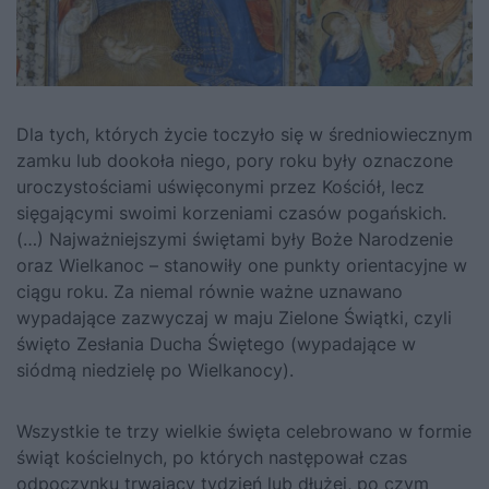
Dla tych, których życie toczyło się w średniowiecznym
zamku lub dookoła niego, pory roku były oznaczone
uroczystościami uświęconymi przez Kościół, lecz
sięgającymi swoimi korzeniami czasów pogańskich.
(…) Najważniejszymi świętami były Boże Narodzenie
oraz Wielkanoc – stanowiły one punkty orientacyjne w
ciągu roku. Za niemal równie ważne uznawano
wypadające zazwyczaj w maju Zielone Świątki, czyli
święto Zesłania Ducha Świętego (wypadające w
siódmą niedzielę po Wielkanocy).
Wszystkie te trzy wielkie święta celebrowano w formie
świąt kościelnych, po których następował czas
odpoczynku trwający tydzień lub dłużej, po czym