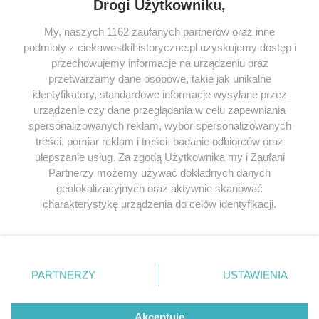
Drogi Użytkowniku,
My, naszych 1162 zaufanych partnerów oraz inne
podmioty z ciekawostkihistoryczne.pl uzyskujemy dostęp i
SERWIS
przechowujemy informacje na urządzeniu oraz
przetwarzamy dane osobowe, takie jak unikalne
SPOŁECZNOŚĆ
identyfikatory, standardowe informacje wysyłane przez
WSPÓŁPRACA
urządzenie czy dane przeglądania w celu zapewniania
spersonalizowanych reklam, wybór spersonalizowanych
KONTAKT
treści, pomiar reklam i treści, badanie odbiorców oraz
ulepszanie usług. Za zgodą Użytkownika my i Zaufani
Partnerzy możemy używać dokładnych danych
geolokalizacyjnych oraz aktywnie skanować
ODWIEDŹ RÓWNIEŻ:
charakterystykę urządzenia do celów identyfikacji.
Ponieważ cenimy Twoją prywatność, prosimy o zgodę na
korzystanie z tych technologii poprzez kliknięcie
„Akceptuję”. Zgoda jest dobrowolna i zawsze możesz ją
zmienić/wycofać klikając przycisk ustawień prywatności
PARTNERZY
USTAWIENIA
znajdujący się w lewym dolnym rogu strony
. Niektóre
Lubimyczytac.pl • Największy serwis o
książkach
Twojahistoria.pl • Historia jakiej nie znasz
rodzaje przetwarzania danych nie wymagają zgody
użytkownika, ale masz prawo sprzeciwić się takiemu
Akceptuję