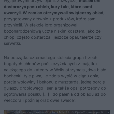
wyjątkowymi przywilejami. Zazwyczaj
musieli oni
dostarczyć panu chleb, kury i ale, które sami
uwarzyli. W zamian otrzymywali świąteczny obiad
,
przygotowany głównie z produktów, które sami
przynieśli. W efekcie lord organizował
bożonarodzeniową ucztę niskim kosztem, jako że
chłopi często dostarczali jeszcze opał, talerze czy
serwetki.
Na początku czternastego stulecia grupa trzech
bogatych chłopów pańszczyźnianych z majątku
należącego do katedry w Wells otrzymała „dwa białe
bochenki, tyle piwa, ile zdoła wypić w ciągu dnia,
porcję wołowiny i bekonu z musztardą, jedną porcję
gulaszu drobiowego i ser, a także opał potrzebny do
ugotowania posiłku […] i do palenia od obiadu aż do
wieczora i później oraz dwie świece”.
fot.Limbourg brothers/Photo. R.M.N. / R.-G. Ojéda//domena publiczna