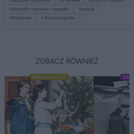
Cesarstwo Rzymskie
Aztekowie
Krzysztof Kolumb
Katastrofy naturalne i wypadki
sanacja
Wikingowie
II Rzeczpospolita
ZOBACZ RÓWNIEŻ
ŚREDNIOWIECZE
ZIMN