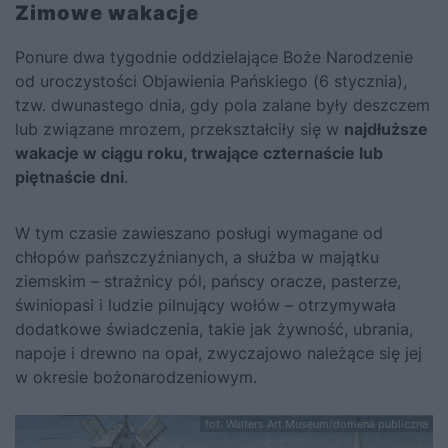
Zimowe wakacje
Ponure dwa tygodnie oddzielające Boże Narodzenie
od uroczystości Objawienia Pańskiego (6 stycznia),
tzw. dwunastego dnia, gdy pola zalane były deszczem
lub związane mrozem, przekształciły się w
najdłuższe
wakacje w ciągu roku, trwające czternaście lub
piętnaście dni
.
W tym czasie zawieszano posługi wymagane od
chłopów pańszczyźnianych, a służba w majątku
ziemskim – strażnicy pól, pańscy oracze, pasterze,
świniopasi i ludzie pilnujący wołów – otrzymywała
dodatkowe świadczenia, takie jak żywność, ubrania,
napoje i drewno na opał, zwyczajowo należące się jej
w okresie bożonarodzeniowym.
fot. Walters Art Museum/domena publiczna