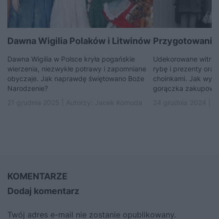
Dawna Wigilia Polaków i Litwinów
Przygotowania 
Dawna Wigilia w Polsce kryła pogańskie
Udekorowane witryny
wierzenia, niezwykłe potrawy i zapomniane
rybę i prezenty oraz
obyczaje. Jak naprawdę świętowano Boże
choinkami. Jak wyg
Narodzenie?
gorączka zakupowa
21 grudnia 2025 | Autorzy:
Jacek Komuda
24 grudnia 2024 | A
KOMENTARZE
Dodaj komentarz
Twój adres e-mail nie zostanie opublikowany.