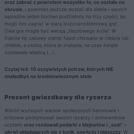
oraz zabrać z powrotem wszystko to, co zostało na
obrusie
, i powinien jeszcze dostać dla siebie i swoich
sąsiadów jeden bochen podzielony na trzy części, by
mogli nim zagrać w starą bożonarodzeniową grę”.
Owa gra mogła być wersją „fasolowego króla”. W
trakcie tej zabawy ziarno fasoli chowano w cieście lub
chlebie, a osoba, która je znalazła, na czas święta
zostawała władcą (…).
Czytaj też:
10 oczywistych potraw, których NIE
znalazłbyś na średniowiecznym stole
Prezent gwiazdkowy dla rycerza
Wśród wyższych warstw społecznych baronowie i
królowie podejmowali swoich rycerzy i domowników
ucztami
oraz rozdawali podarki z klejnotów i „szat” –
ubrań składających się z tunik, opończy i płaszczy
. W