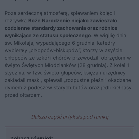
Poza serdeczną atmosferą, śpiewaniem kolęd i
rozrywką
Boże Narodzenie niejako zawieszało
codzienne standardy zachowania oraz różnice
wynikające ze statusu społecznego
. W wigilię dnia
św. Mikołaja, wypadającego 6 grudnia, katedry
wybierały „chłopców-biskupów”, którzy w asyście
chłopców ze szkół i chórów przewodzili obrzędom w
święto Świętych Młodzianków (28 grudnia). Z kolei 1
stycznia, w tzw. święto głupców, księża i urzędnicy
zakładali maski, śpiewali „rozpustne pieśni” okadzane
dymem z podeszew starych butów oraz jedli kiełbasy
przed ołtarzem.
Dalsza część artykułu pod ramką
Zobacz również: