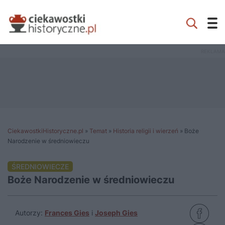
CiekawostkiHistoryczne.pl
»
Temat
»
Historia religii i wierzeń
»
Boże
Narodzenie w średniowieczu
ŚREDNIOWIECZE
Boże Narodzenie w średniowieczu
Autorzy:
Frances Gies
i
Joseph Gies