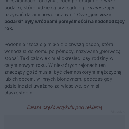
mieszkańcach Londynu „jeden po drugim pierwsze
podarki, które ludzie są przesądnie przyzwyczajeni
nazywać darami noworocznymi”. Owe
„pierwsze
podarki” były wróżbami pomyślności na nadchodzący
rok.
Podobnie rzecz się miała z pierwszą osobą, która
wchodziła do domu po północy, nazywaną „pierwszą
stopą”. Taki człowiek miał określać losy rodziny w
całym nowym roku. W niektórych rejonach ten
znaczący gość musiał być ciemnoskórym mężczyzną
lub chłopcem, w innych blondynem, podczas gdy
gdzie indziej uważano za właściwe, by miał
płaskostopie.