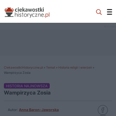
CiekawostkiHistoryczne.pl
»
Temat
»
Historia religii i wierzeń
»
Wampirzyca Zosia
HISTORIA NAJNOWSZA
Wampirzyca Zosia
Autor:
Anna Baron-Jaworska