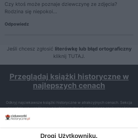
Czy ktoś może poznaje dziewczynę ze zdjęcia?
Rodzina się niepokoi…
Odpowiedz
Jeśli chcesz zgłosić
literówkę lub błąd ortograficzny
kliknij TUTAJ
.
Przeglądaj książki historyczne w
najlepszych cenach
Odkryj najciekawsze książki historyczne w atrakcyjnych cenach. Sekcja
powstała we współpracy z Lubimyczytac.pl, największą społecznością
miłośników literatury w Polsce – dzięki temu możesz wybierać spośród
tytułów najwyżej ocenianych przez czytelników.
Drogi Użytkowniku,