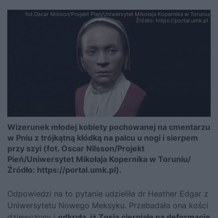
fot.Oscar Nilsson/Projekt Pień/Uniwersytet Mikołaja Kopernika w Toruniu/
Źródło: https://portal.umk.pl
Wizerunek młodej kobiety pochowanej na cmentarzu
w Pniu z trójkątną kłódką na palcu u nogi i sierpem
przy szyi (fot. Oscar Nilsson/Projekt
Pień/Uniwersytet Mikołaja Kopernika w Toruniu/
Źródło: https://portal.umk.pl).
Odpowiedzi na to pytanie udzieliła dr Heather Edgar z
Uniwersytetu Nowego Meksyku. Przebadała ona kości
dziewczyny i
odkryła, iż Zosia cierpiała na deformację