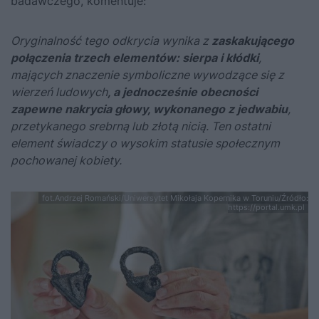
badawczego, komentuje:
Oryginalność tego odkrycia wynika z
zaskakującego
połączenia trzech elementów: sierpa i kłódki
,
mających znaczenie symboliczne wywodzące się z
wierzeń ludowych
, a jednocześnie obecności
zapewne nakrycia głowy, wykonanego z jedwabiu
,
przetykanego srebrną lub złotą nicią. Ten ostatni
element świadczy o wysokim statusie społecznym
pochowanej kobiety.
fot.Andrzej Romański/Uniwersytet Mikołaja Kopernika w Toruniu/Źródło:
https://portal.umk.pl