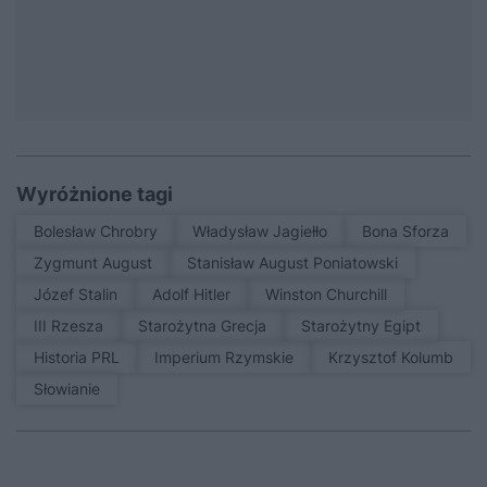
Wyróżnione tagi
Bolesław Chrobry
Władysław Jagiełło
Bona Sforza
Zygmunt August
Stanisław August Poniatowski
Józef Stalin
Adolf Hitler
Winston Churchill
III Rzesza
Starożytna Grecja
Starożytny Egipt
Historia PRL
Imperium Rzymskie
Krzysztof Kolumb
Słowianie