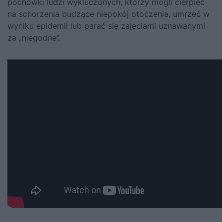
pochówki ludzi wykluczonych, którzy mogli cierpieć
na schorzenia budzące niepokój otoczenia, umrzeć w
wyniku epidemii lub parać się zajęciami uznawanymi
za „niegodne”.