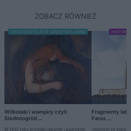
ZOBACZ RÓWNIEŻ
DWUDZIESTOLECIE MIĘDZYWOJENNE
HISTORI
Wilkołaki i wampiry czyli
Fragmenty latar
Siedmiogród ...
Faros ...
W 1937 roku brytyjski reporter i podróżnik
Jedynym ze starożyt