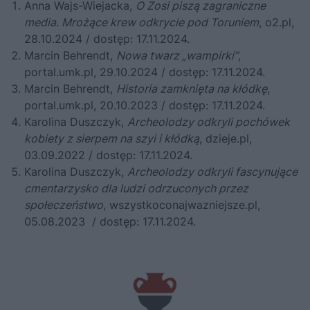
Anna Wajs-Wiejacka,
O Zosi piszą zagraniczne
media. Mrożące krew odkrycie pod Toruniem
,
o2.pl
,
28.10.2024 / dostęp: 17.11.2024.
Marcin Behrendt,
Nowa twarz „wampirki”
,
portal.umk.pl
, 29.10.2024 / dostęp: 17.11.2024.
Marcin Behrendt,
Historia zamknięta na kłódkę
,
portal.umk.pl
, 20.10.2023 / dostęp: 17.11.2024.
Karolina Duszczyk,
Archeolodzy odkryli pochówek
kobiety z sierpem na szyi i kłódką
,
dzieje.pl
,
03.09.2022 / dostęp: 17.11.2024.
Karolina Duszczyk,
Archeolodzy odkryli fascynujące
cmentarzysko dla ludzi odrzuconych przez
społeczeństwo
,
wszystkoconajwazniejsze.pl
,
05.08.2023 / dostęp: 17.11.2024.