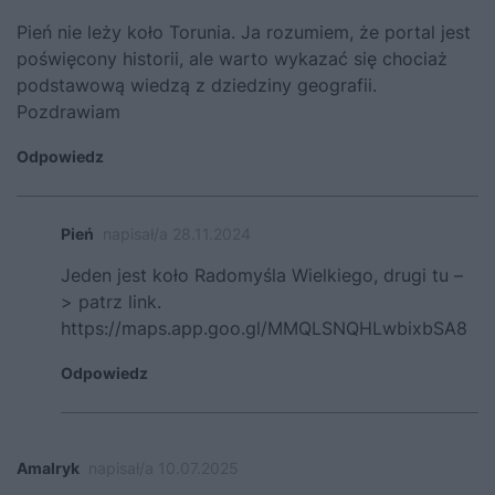
Pień nie leży koło Torunia. Ja rozumiem, że portal jest
poświęcony historii, ale warto wykazać się chociaż
podstawową wiedzą z dziedziny geografii.
Pozdrawiam
Odpowiedz
Pień
napisał/a 28.11.2024
Jeden jest koło Radomyśla Wielkiego, drugi tu –
> patrz link.
https://maps.app.goo.gl/MMQLSNQHLwbixbSA8
Odpowiedz
Amalryk
napisał/a 10.07.2025