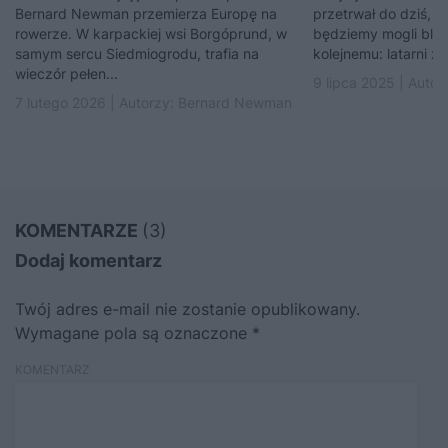
Bernard Newman przemierza Europę na
przetrwał do dziś, s
rowerze. W karpackiej wsi Borgóprund, w
będziemy mogli bliże
samym sercu Siedmiogrodu, trafia na
kolejnemu: latarni z 
wieczór pełen...
9 lipca 2025 | Autor
7 lutego 2026 | Autorzy:
Bernard Newman
KOMENTARZE
(3)
Dodaj komentarz
Twój adres e-mail nie zostanie opublikowany.
Wymagane pola są oznaczone
*
KOMENTARZ