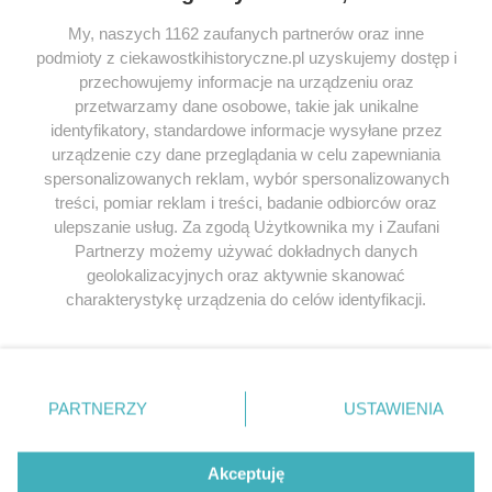
My, naszych 1162 zaufanych partnerów oraz inne
podmioty z ciekawostkihistoryczne.pl uzyskujemy dostęp i
SERWIS
przechowujemy informacje na urządzeniu oraz
przetwarzamy dane osobowe, takie jak unikalne
SPOŁECZNOŚĆ
identyfikatory, standardowe informacje wysyłane przez
WSPÓŁPRACA
urządzenie czy dane przeglądania w celu zapewniania
spersonalizowanych reklam, wybór spersonalizowanych
KONTAKT
treści, pomiar reklam i treści, badanie odbiorców oraz
ulepszanie usług. Za zgodą Użytkownika my i Zaufani
Partnerzy możemy używać dokładnych danych
geolokalizacyjnych oraz aktywnie skanować
ODWIEDŹ RÓWNIEŻ:
charakterystykę urządzenia do celów identyfikacji.
Ponieważ cenimy Twoją prywatność, prosimy o zgodę na
korzystanie z tych technologii poprzez kliknięcie
„Akceptuję”. Zgoda jest dobrowolna i zawsze możesz ją
zmienić/wycofać klikając przycisk ustawień prywatności
PARTNERZY
USTAWIENIA
znajdujący się w lewym dolnym rogu strony
. Niektóre
Lubimyczytac.pl • Największy serwis o
książkach
Twojahistoria.pl • Historia jakiej nie znasz
rodzaje przetwarzania danych nie wymagają zgody
użytkownika, ale masz prawo sprzeciwić się takiemu
Akceptuję
przetwarzaniu. Preferencje będą miały zastosowania tylko