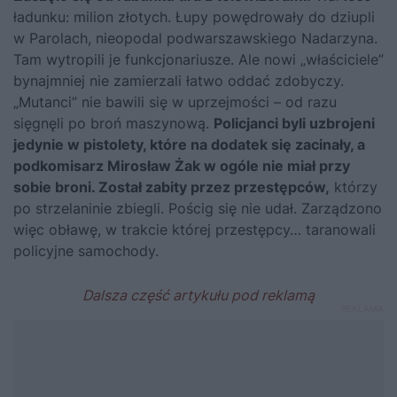
ładunku: milion złotych. Łupy powędrowały do dziupli
w Parolach, nieopodal podwarszawskiego Nadarzyna.
Tam wytropili je funkcjonariusze. Ale nowi „właściciele”
bynajmniej nie zamierzali łatwo oddać zdobyczy.
„Mutanci” nie bawili się w uprzejmości – od razu
sięgnęli po broń maszynową.
Policjanci byli uzbrojeni
jedynie w pistolety, które na dodatek się zacinały, a
podkomisarz Mirosław Żak w ogóle nie miał przy
sobie broni. Został zabity przez przestępców,
którzy
po strzelaninie zbiegli. Pościg się nie udał. Zarządzono
więc obławę, w trakcie której przestępcy… taranowali
policyjne samochody.