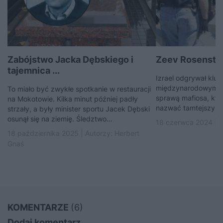
Zabójstwo Jacka Dębskiego i
Zeev Rosenstei
tajemnica ...
Izrael odgrywał klu
międzynarodowym p
To miało być zwykłe spotkanie w restauracji
sprawą mafiosa, któ
na Mokotowie. Kilka minut później padły
nazwać tamtejszym
strzały, a były minister sportu Jacek Dębski
osunął się na ziemię. Śledztwo...
18 czerwca 2024 | 
18 października 2025 | Autorzy:
Herbert
Gnaś
KOMENTARZE
(6)
Dodaj komentarz