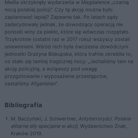
Media okrzyknęły wydarzenia w Magdalence „czarną
nocą polskiej policji”. Czy tę akcję można było
zaplanować lepiej? Zapewne tak. Po latach sądy
zadecydowały jednak, że dowodzący operacją nie
ponosili winy za piekło, które się wówczas rozpętało.
Trzykrotnie (ostatni raz w 2017 roku) wszyscy zostali
uniewinnieni. Wśród nich była ówczesna dowódczyni
jednostki Grażyna Biskupska, która trafnie określiła to,
co stało się tamtej tragicznej nocy: „Jechaliśmy tam na
akcję policyjną, a wziąwszy pod uwagę
przygotowanie i wyposażenie przestępców,
zastaliśmy Afganistan”.
Bibliografia
M. Baczyński, J. Schwertner,
Antyterroryści. Polskie
elitarne siły specjalne w akcji
, Wydawnictwo Znak,
Kraków 2019.