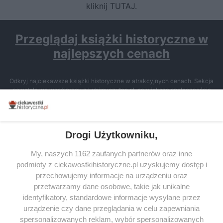
kliknij TUTAJ
.
Przeglądaj książki historyczne w
najlepszych cenach
Odkryj najciekawsze książki historyczne w atrakcyjnych cenach. Sekcja
powstała we współpracy z Lubimyczytac.pl, największą społecznością
miłośników literatury w Polsce – dzięki temu możesz wybierać spośród
tytułów najwyżej ocenianych przez czytelników.
Drogi Użytkowniku,
My, naszych 1162 zaufanych partnerów oraz inne
podmioty z ciekawostkihistoryczne.pl uzyskujemy dostęp i
SERWIS
przechowujemy informacje na urządzeniu oraz
przetwarzamy dane osobowe, takie jak unikalne
SPOŁECZNOŚĆ
identyfikatory, standardowe informacje wysyłane przez
urządzenie czy dane przeglądania w celu zapewniania
WSPÓŁPRACA
spersonalizowanych reklam, wybór spersonalizowanych