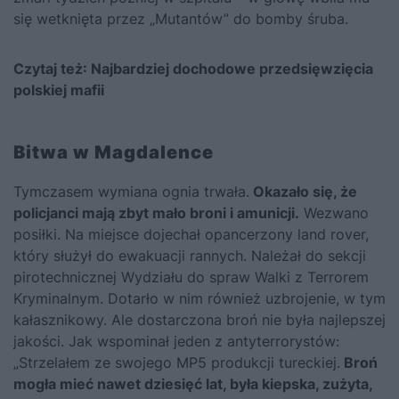
się wetknięta przez „Mutantów” do bomby śruba.
Czytaj też:
Najbardziej dochodowe przedsięwzięcia
polskiej mafii
Bitwa w Magdalence
Tymczasem wymiana ognia trwała.
Okazało się, że
policjanci mają zbyt mało broni i amunicji.
Wezwano
posiłki. Na miejsce dojechał opancerzony land rover,
który służył do ewakuacji rannych. Należał do sekcji
pirotechnicznej Wydziału do spraw Walki z Terrorem
Kryminalnym. Dotarło w nim również uzbrojenie, w tym
kałasznikowy. Ale dostarczona broń nie była najlepszej
jakości. Jak wspominał jeden z antyterrorystów:
„Strzelałem ze swojego MP5 produkcji tureckiej.
Broń
mogła mieć nawet dziesięć lat, była kiepska, zużyta,