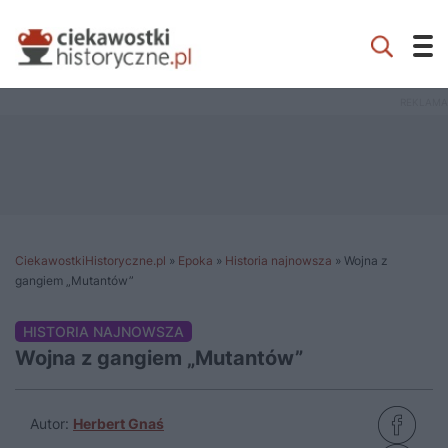
CiekawostkiHistoryczne.pl
»
Epoka
»
Historia najnowsza
»
Wojna z
gangiem „Mutantów”
HISTORIA NAJNOWSZA
Wojna z gangiem „Mutantów”
Autor:
Herbert Gnaś