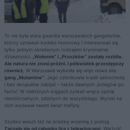
To nie była stara gwardia warszawskich gangsterów,
którzy uznawali kodeks honorowy i interesowali się
tylko jednym określonym rodzajem kryminalnej
działalności.
„Wołomin” i „Pruszków” zostały rozbite.
Ale natura nie znosi próżni. I półświatek przestępczy
również.
W Warszawie wyłoniła się więc nowa siła:
gang „Mutantów”
. Jego członkowie kradli samochody
i bez skrupułów zabijali – także dawnych „kolegów po
fachu”. W niektórych kręgach zyskali wręcz opinię
nieobliczalnych, zdolnych do wszystkiego. Wyroki na
nich wydawał nawet świat mafijny.
Szybko weszli też na ścieżkę wojenną z policją.
Zaczęło się od rabunku tira z telewizorami.
Wartość