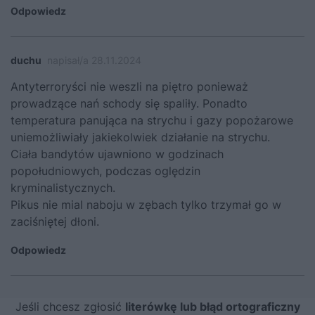
Odpowiedz
duchu
napisał/a 28.11.2024
Antyterroryści nie weszli na piętro ponieważ
prowadzące nań schody się spaliły. Ponadto
temperatura panująca na strychu i gazy popożarowe
uniemożliwiały jakiekolwiek działanie na strychu.
Ciała bandytów ujawniono w godzinach
popołudniowych, podczas oględzin
kryminalistycznych.
Pikus nie mial naboju w zębach tylko trzymał go w
zaciśniętej dłoni.
Odpowiedz
Jeśli chcesz zgłosić
literówkę lub błąd ortograficzny