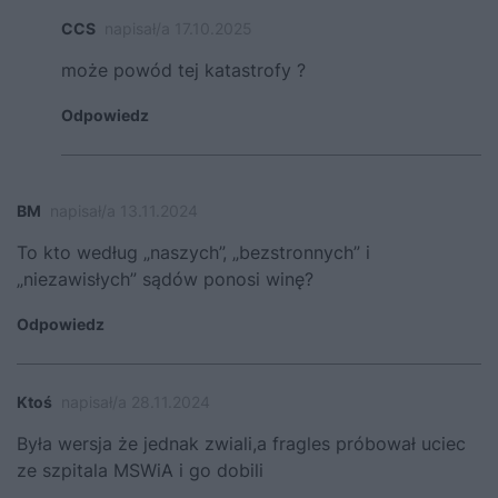
CCS
napisał/a 17.10.2025
może powód tej katastrofy ?
Odpowiedz
BM
napisał/a 13.11.2024
To kto według „naszych”, „bezstronnych” i
„niezawisłych” sądów ponosi winę?
Odpowiedz
Ktoś
napisał/a 28.11.2024
Była wersja że jednak zwiali,a fragles próbował uciec
ze szpitala MSWiA i go dobili