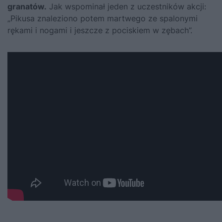
granatów.
Jak wspominał jeden z uczestników akcji:
„Pikusa znaleziono potem martwego ze spalonymi
rękami i nogami i jeszcze z pociskiem w zębach”.