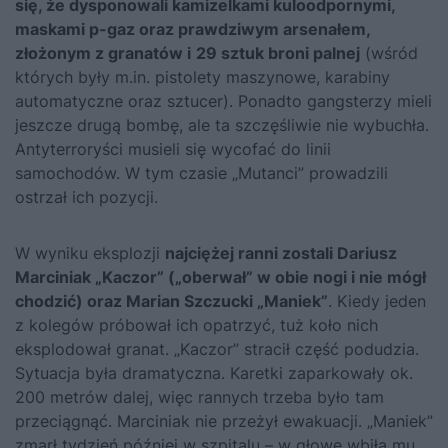
się, że dysponowali kamizelkami kuloodpornymi,
maskami p-gaz oraz prawdziwym arsenałem,
złożonym z granatów i
29 sztuk broni palnej
(wśród
których były m.in. pistolety maszynowe, karabiny
automatyczne oraz sztucer). Ponadto gangsterzy mieli
jeszcze drugą bombę, ale ta szczęśliwie nie wybuchła.
Antyterroryści musieli się wycofać do linii
samochodów. W tym czasie „Mutanci” prowadzili
ostrzał ich pozycji.
W wyniku eksplozji
najciężej ranni zostali Dariusz
Marciniak „Kaczor” („oberwał” w obie nogi i nie mógł
chodzić) oraz Marian Szczucki „Maniek”
. Kiedy jeden
z kolegów próbował ich opatrzyć, tuż koło nich
eksplodował granat. „Kaczor” stracił część podudzia.
Sytuacja była dramatyczna. Karetki zaparkowały ok.
200 metrów dalej, więc rannych trzeba było tam
przeciągnąć. Marciniak nie przeżył ewakuacji. „Maniek”
zmarł tydzień później w szpitalu – w głowę wbiła mu