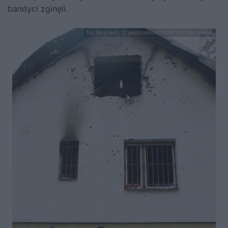
bandyci zginęli.
fot.Wojciech Grzedzinski/REPORTER/East News