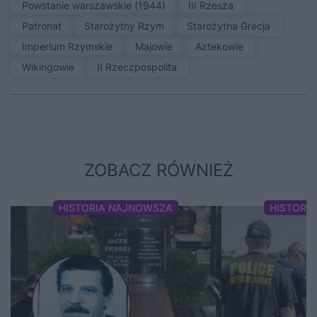
Powstanie warszawskie (1944)
III Rzesza
patronat
Starożytny Rzym
Starożytna Grecja
Imperium Rzymskie
Majowie
Aztekowie
Wikingowie
II Rzeczpospolita
ZOBACZ RÓWNIEŻ
HISTORIA NAJNOWSZA
HISTORI