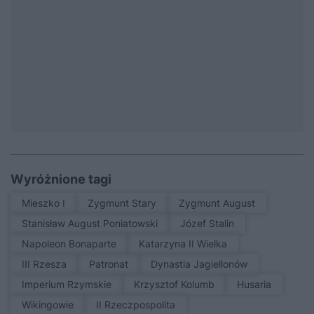
Wyróżnione tagi
Mieszko I
Zygmunt Stary
Zygmunt August
Stanisław August Poniatowski
Józef Stalin
Napoleon Bonaparte
Katarzyna II Wielka
III Rzesza
patronat
Dynastia Jagiellonów
Imperium Rzymskie
Krzysztof Kolumb
Husaria
Wikingowie
II Rzeczpospolita