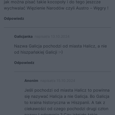
jak można pisać takie kocopoły i do tego jeszcze
wychwalać Więzienie Narodów czyli Austro – Węgry !
Odpowiedz
Galicjanka
napisał/a 13.10.2024
Nazwa Galicja pochodzi od miasta Halicz, a nie
od hiszpańskiej Galicji :-)
Odpowiedz
Anonim
napisał/a 15.10.2024
Jeśli pochodzi od miasta Halicz to powinna
się nazywać Halicja a nie Galicja. Bo Galicja
to kraina historyczna w Hiszpanii. A tak z
ciekawości od czego pochodzi drugi człon
nazwy Lodomeria ? Czy istniało takie