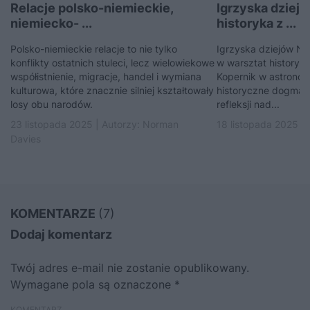
Relacje polsko-niemieckie,
Igrzyska dziej
niemiecko- ...
historyka z ...
Polsko-niemieckie relacje to nie tylko
Igrzyska dziejów No
konflikty ostatnich stuleci, lecz wielowiekowe
w warsztat historyka
współistnienie, migracje, handel i wymiana
Kopernik w astronomi
kulturowa, które znacznie silniej kształtowały
historyczne dogmaty
losy obu narodów.
refleksji nad...
23 listopada 2025 | Autorzy:
Norman
18 listopada 2025 |
Davies
KOMENTARZE
(7)
Dodaj komentarz
Twój adres e-mail nie zostanie opublikowany.
Wymagane pola są oznaczone
*
KOMENTARZ