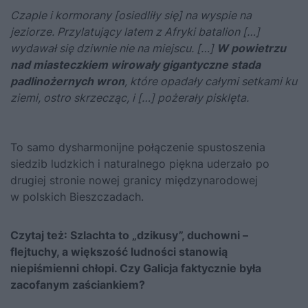
Czaple i kormorany [osiedliły się] na wyspie na
jeziorze. Przylatujący latem z Afryki batalion […]
wydawał się dziwnie nie na miejscu. […]
W powietrzu
nad miasteczkiem wirowały gigantyczne stada
padlinożernych wron
, które opadały całymi setkami ku
ziemi, ostro skrzecząc, i […] pożerały pisklęta.
To samo dysharmonijne połączenie spustoszenia
siedzib ludzkich i naturalnego piękna uderzało po
drugiej stronie nowej granicy międzynarodowej
w polskich Bieszczadach.
Czytaj też:
Szlachta to „dzikusy”, duchowni –
flejtuchy, a większość ludności stanowią
niepiśmienni chłopi. Czy Galicja faktycznie była
zacofanym zaściankiem?