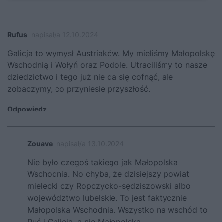
Rufus
napisał/a 12.10.2024
Galicja to wymysł Austriaków. My mieliśmy Małopolskę
Wschodnią i Wołyń oraz Podole. Utraciliśmy to nasze
dziedzictwo i tego już nie da się cofnąć, ale
zobaczymy, co przyniesie przyszłość.
Odpowiedz
Zouave
napisał/a 13.10.2024
Nie było czegoś takiego jak Małopolska
Wschodnia. No chyba, że dzisiejszy powiat
mielecki czy Ropczycko-sędziszowski albo
województwo lubelskie. To jest faktycznie
Małopolska Wschodnia. Wszystko na wschód to
Ruś i Galicja, a nie Małopolska.