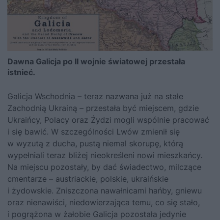
Dawna Galicja po II wojnie światowej przestała
istnieć.
Galicja Wschodnia – teraz nazwana już na stałe
Zachodnią Ukrainą – przestała być miejscem, gdzie
Ukraińcy, Polacy oraz Żydzi mogli wspólnie pracować
i się bawić. W szczególności Lwów zmienił się
w wyzutą z ducha, pustą niemal skorupę, którą
wypełniali teraz bliżej nieokreśleni nowi mieszkańcy.
Na miejscu pozostały, by dać świadectwo, milczące
cmentarze – austriackie, polskie, ukraińskie
i żydowskie. Zniszczona nawałnicami hańby, gniewu
oraz nienawiści, niedowierzająca temu, co się stało,
i pogrążona w żałobie Galicja pozostała jedynie