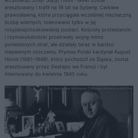
aresztowany i trafił na 18 lat na Syberię. Cerkiew
prawosławną, która przyciągała wcześniej nieznaczną
liczbę wiernych, tolerowano tylko w jej
rosyjskiej/moskiewskiej postaci. Kościoły protestancki
i rzymskokatolicki przetrwały wojnę mimo
poniesionych strat, ale działały teraz w bardzo
niepewnym otoczeniu. Prymas Polski kardynał August
Hlond (1881–1948), który pochodził ze Śląska, został
aresztowany przez Gestapo we Francji i był
internowany do kwietnia 1945 roku.
fot.Narodowe Archiwum Cyfrowe/domena publiczna