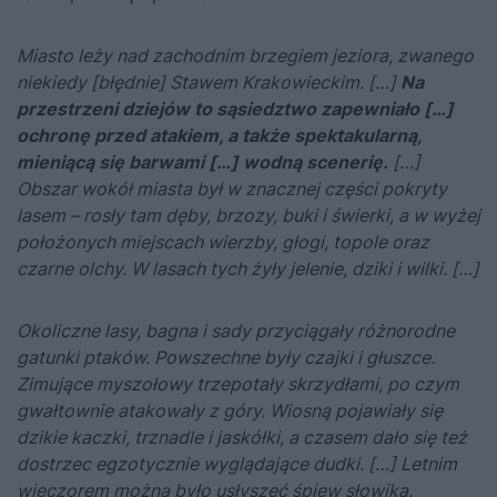
Miasto leży nad zachodnim brzegiem jeziora, zwanego
niekiedy [błędnie] Stawem Krakowieckim. […]
Na
przestrzeni dziejów to sąsiedztwo zapewniało […]
ochronę przed atakiem, a także spektakularną,
mieniącą się barwami […] wodną scenerię.
[…]
Obszar wokół miasta był w znacznej części pokryty
lasem – rosły tam dęby, brzozy, buki i świerki, a w wyżej
położonych miejscach wierzby, głogi, topole oraz
czarne olchy. W lasach tych żyły jelenie, dziki i wilki. […]
Okoliczne lasy, bagna i sady przyciągały różnorodne
gatunki ptaków. Powszechne były czajki i głuszce.
Zimujące myszołowy trzepotały skrzydłami, po czym
gwałtownie atakowały z góry. Wiosną pojawiały się
dzikie kaczki, trznadle i jaskółki, a czasem dało się też
dostrzec egzotycznie wyglądające dudki. […] Letnim
wieczorem można było usłyszeć śpiew słowika.