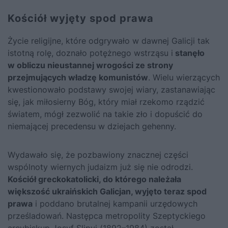
Kościół wyjęty spod prawa
Życie religijne, które odgrywało w dawnej Galicji tak
istotną rolę, doznało potężnego wstrząsu i
stanęło
w obliczu nieustannej wrogości ze strony
przejmujących władzę komunistów
. Wielu wierzących
kwestionowało podstawy swojej wiary, zastanawiając
się, jak miłosierny Bóg, który miał rzekomo rządzić
światem, mógł zezwolić na takie zło i dopuścić do
niemającej precedensu w dziejach gehenny.
Wydawało się, że pozbawiony znacznej części
wspólnoty wiernych judaizm już się nie odrodzi.
Kościół greckokatolicki, do którego należała
większość ukraińskich Galicjan, wyjęto teraz spod
prawa
i poddano brutalnej kampanii urzędowych
prześladowań. Następca metropolity Szeptyckiego
arcybiskup Josyf Slipyj (1892–1984) został