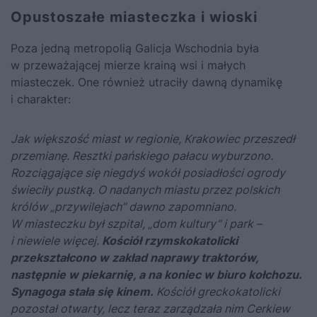
Opustoszałe miasteczka i wioski
Poza jedną metropolią Galicja Wschodnia była
w przeważającej mierze krainą wsi i małych
miasteczek. One również utraciły dawną dynamikę
i charakter:
Jak większość miast w regionie, Krakowiec przeszedł
przemianę. Resztki pańskiego pałacu wyburzono.
Rozciągające się niegdyś wokół posiadłości ogrody
świeciły pustką. O nadanych miastu przez polskich
królów „przywilejach” dawno zapomniano.
W miasteczku był szpital, „dom kultury” i park –
i niewiele więcej.
Kościół rzymskokatolicki
przekształcono w zakład naprawy traktorów,
następnie w piekarnię, a na koniec w biuro kołchozu.
Synagoga stała się kinem.
Kościół greckokatolicki
pozostał otwarty, lecz teraz zarządzała nim Cerkiew