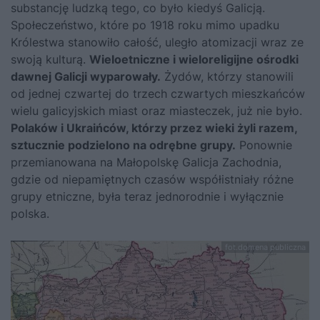
substancję ludzką tego, co było kiedyś Galicją.
Społeczeństwo, które po 1918 roku mimo upadku
Królestwa stanowiło całość, uległo atomizacji wraz ze
swoją kulturą.
Wieloetniczne i wieloreligijne ośrodki
dawnej Galicji wyparowały.
Żydów, którzy stanowili
od jednej czwartej do trzech czwartych mieszkańców
wielu galicyjskich miast oraz miasteczek, już nie było.
Polaków i Ukraińców, którzy przez wieki żyli razem,
sztucznie podzielono na odrębne grupy.
Ponownie
przemianowana na Małopolskę Galicja Zachodnia,
gdzie od niepamiętnych czasów współistniały różne
grupy etniczne, była teraz jednorodnie i wyłącznie
polska.
fot.domena publiczna