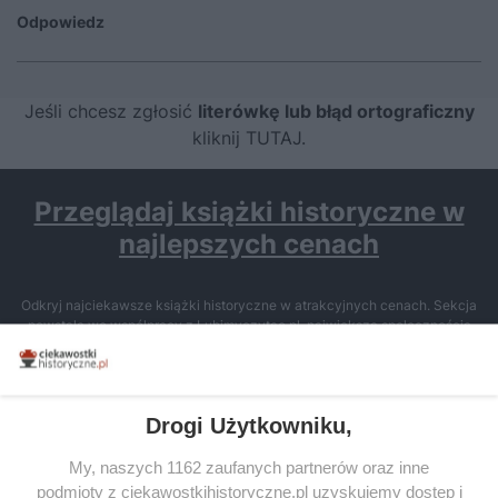
Odpowiedz
Jeśli chcesz zgłosić
literówkę lub błąd ortograficzny
kliknij TUTAJ
.
Przeglądaj książki historyczne w
najlepszych cenach
Odkryj najciekawsze książki historyczne w atrakcyjnych cenach. Sekcja
powstała we współpracy z Lubimyczytac.pl, największą społecznością
miłośników literatury w Polsce – dzięki temu możesz wybierać spośród
tytułów najwyżej ocenianych przez czytelników.
Drogi Użytkowniku,
My, naszych 1162 zaufanych partnerów oraz inne
podmioty z ciekawostkihistoryczne.pl uzyskujemy dostęp i
SERWIS