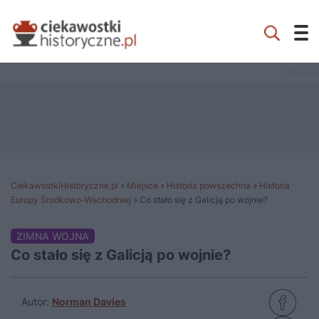
CiekawostkiHistoryczne.pl
»
Miejsce
»
Historia powszechna
»
Historia
Europy Środkowo-Wschodniej
»
Co stało się z Galicją po wojnie?
ZIMNA WOJNA
Co stało się z Galicją po wojnie?
Autor:
Norman Davies