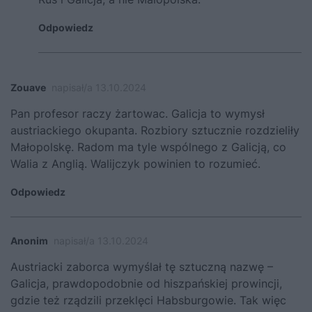
Odpowiedz
Zouave
napisał/a 13.10.2024
Pan profesor raczy żartowac. Galicja to wymysł
austriackiego okupanta. Rozbiory sztucznie rozdzieliły
Małopolskę. Radom ma tyle wspólnego z Galicją, co
Walia z Anglią. Walijczyk powinien to rozumieć.
Odpowiedz
Anonim
napisał/a 13.10.2024
Austriacki zaborca wymyślał tę sztuczną nazwę –
Galicja, prawdopodobnie od hiszpańskiej prowincji,
gdzie też rządzili przeklęci Habsburgowie. Tak więc