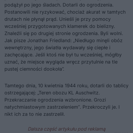
podążył po jego śladach. Dotarli do ogrodzenia.
Postanowili nie ryzykować, chociaż akurat w tamtych
drutach nie płynął prąd. Unieśli je przy pomocy
wcześniej przygotowanych klamerek do bielizny.
Znaleźli się po drugiej stronie ogrodzenia. Byli wolni.
Jak pisze Jonathan Friedland:
„
Niedługo minęli obóz
wewnętrzny, jego światła wydawały się ciepłe i
zachęcające. Jeśli ktoś nie był tu wcześniej, mógłby
uznać, że miejsce wygląda wręcz przytulnie na tle
pustej ciemności dookoła”
.
Tamtego dnia, 10 kwietnia 1944 roku, dotarli do tablicy
ostrzegającej:
„Teren obozu KL Auschwitz.
Przekraczanie ogrodzenia wzbronione. Grozi
natychmiastowym zastrzeleniem”
.
Przekroczyli je. I
nikt ich za to nie zastrzelił.