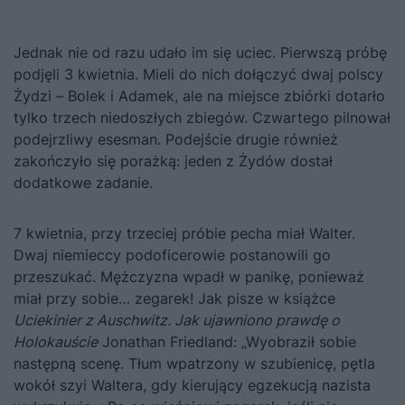
Jednak nie od razu udało im się uciec. Pierwszą próbę
podjęli 3 kwietnia. Mieli do nich dołączyć dwaj polscy
Żydzi – Bolek i Adamek, a
le
na miejsce zbiórki dotarło
tylko trzech niedoszłych zbiegów. Czwartego pilnował
podejrzliwy esesman. Podejście drugie również
zakończyło się porażką: jeden z Żydów dostał
dodatkowe zadanie.
7 kwietnia, przy trzeciej próbie pecha miał Walter.
Dwaj niemieccy podoficerowie postanowili go
przeszukać. Mężczyzna wpadł w panikę, ponieważ
miał przy sobie… zegarek! Jak pisze w książce
Uciekinier z Auschwitz. Jak ujawniono prawdę o
Holokauście
Jonathan Friedland: „
Wyobraził sobie
następną scenę. Tłum wpatrzony w szubienicę, pętla
wokół szyi Waltera, gdy kierujący egzekucją nazista