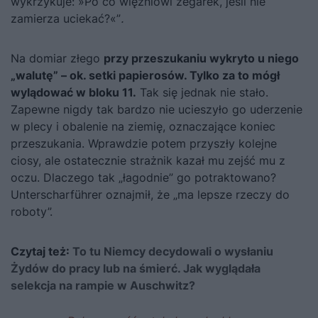
wykrzykuje: »Po co więźniowi zegarek, jeśli nie
zamierza uciekać?«”
.
Na domiar złego
przy przeszukaniu wykryto u niego
„walutę” – ok. setki papierosów. Tylko za to mógł
wylądować w bloku 11.
Tak się jednak nie stało.
Zapewne nigdy tak bardzo nie ucieszyło go uderzenie
w plecy i obalenie na ziemię, oznaczające koniec
przeszukania. Wprawdzie potem przyszły kolejne
ciosy, ale ostatecznie strażnik kazał mu zejść mu z
oczu. Dlaczego tak „łagodnie” go potraktowano?
Unterscharführer oznajmił, że „ma lepsze rzeczy do
roboty”.
Czytaj też:
To tu Niemcy decydowali o wysłaniu
Żydów do pracy lub na śmierć. Jak wyglądała
selekcja na rampie w Auschwitz?