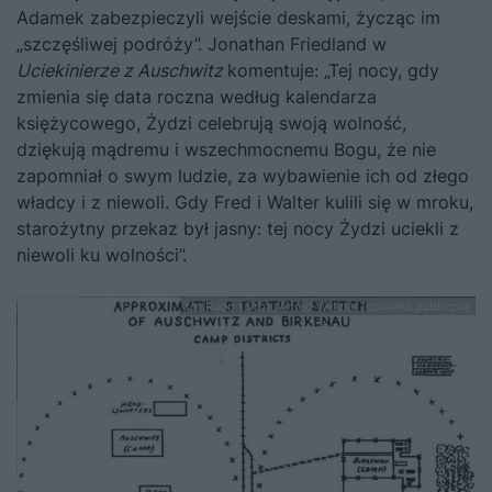
Adamek zabezpieczyli wejście deskami, życząc im
„szczęśliwej podróży”.
Jonathan Friedland w
Uciekinierze z Auschwitz
komentuje
: „
Tej nocy, gdy
zmienia się data roczna według kalendarza
księżycowego, Żydzi celebrują swoją wolność,
dziękują mądremu i wszechmocnemu Bogu, że nie
zapomniał o swym ludzie, za wybawienie ich od złego
władcy i z niewoli. Gdy Fred i Walter kulili się w mroku,
starożytny przekaz był jasny: tej nocy Żydzi uciekli z
niewoli ku wolności”.
fot.Rudolf Vrba, Alfred Wetzler /domena publiczna