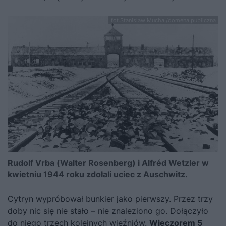
fot.Stanislaw Mucha /domena publiczna
Rudolf Vrba (Walter Rosenberg) i Alfréd Wetzler w
kwietniu 1944 roku zdołali uciec z Auschwitz.
Cytryn wypróbował bunkier jako pierwszy. P
rzez trzy
doby nic się nie stało – nie znaleziono go. Dołączyło
do niego trzech kolejnych więźniów.
Wieczorem 5