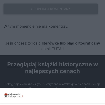
W tym momencie nie ma komentrzy.
Jeśli chcesz zgłosić
literówkę lub błąd ortograficzny
kliknij TUTAJ
.
Przeglądaj książki historyczne w
najlepszych cenach
Odkryj najciekawsze książki historyczne w atrakcyjnych cenach. Sekcja
powstała we współpracy z Lubimyczytac.pl, największą społecznością
miłośników literatury w Polsce – dzięki temu możesz wybierać spośród
tytułów najwyżej ocenianych przez czytelników.