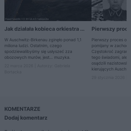
Jak działała kobieca orkiestra ...
Pierwszy proce
W Auschwitz-Birkenau zginęło ponad 1,1
Pierwszy proces oś
miliona ludzi. Ostatnim, czego
pomijany w zachodnie
spodziewalibyśmy się usłyszeć zza
Częstokroć zagranic
obozowych murów, jest… muzyka.
tego świadomi, ale p
osądzili nazistowski
22 marca 2026 | Autorzy:
Gabriela
kierujących Auschwit
Bortacka
29 stycznia 2026 | 
KOMENTARZE
Dodaj komentarz