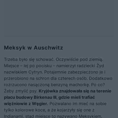
Meksyk w Auschwitz
Trzeba było się schować. Oczywiście pod ziemią.
Miejsce – lej po pocisku – namierzył radziecki Żyd
nazwiskiem Cytryn. Potajemnie zabezpieczono je i
przerobiono na schron dla czterech osób. Dodatkowo
rozrzucono nasączoną benzyną machorkę. Po co?
Żeby zmylić psy.
Kryjówka znajdowała się na terenie
placu budowy Birkenau III, gdzie mieli trafiać
więźniowie z Węgier.
Pozwalano im mieć na sobie
tylko kolorowe koce, a że kojarzyły się one z
Indianami, stąd miejsce to nazywano Meksykiem.