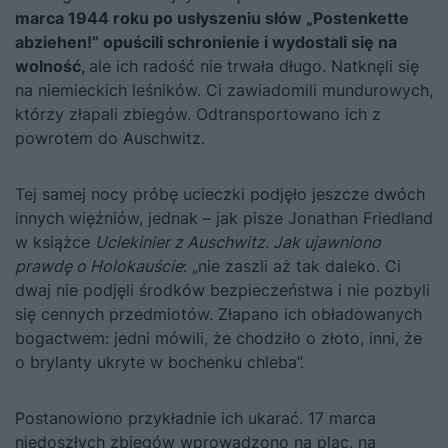
marca 1944 roku po usłyszeniu słów „
Postenkette
abziehen!”
opuścili schronienie i wydostali się na
wolność,
ale ich radość nie trwała długo. Natknęli się
na niemieckich leśników. Ci zawiadomili mundurowych,
którzy złapali zbiegów. O
dtransportowano ich z
powrotem do Auschwitz.
Tej samej nocy próbę ucieczki podjęło jeszcze dwóch
innych więźniów, jednak – jak pisze
Jonathan Friedland
w książce
Uciekinier z Auschwitz. Jak ujawniono
prawdę o Holokauście
: „nie zaszli aż tak daleko. Ci
dwaj nie podjęli środków bezpieczeństwa i nie pozbyli
się cennych przedmiotów. Złapano ich obładowanych
bogactwem: jedni mówili, że chodziło o złoto, inni, że
o brylanty ukryte w bochenku chleba”.
Postanowiono przykładnie ich ukarać.
17 marca
niedoszłych zbiegów wprowadzono na plac, na