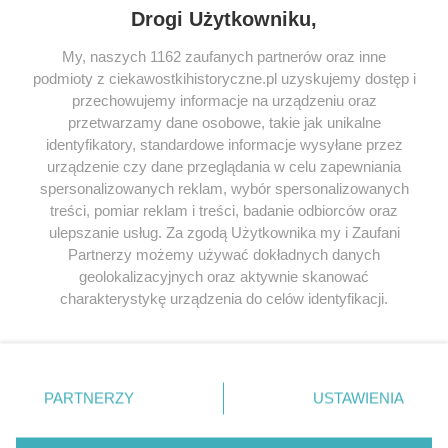
Drogi Użytkowniku,
My, naszych 1162 zaufanych partnerów oraz inne
podmioty z ciekawostkihistoryczne.pl uzyskujemy dostęp i
SERWIS
przechowujemy informacje na urządzeniu oraz
przetwarzamy dane osobowe, takie jak unikalne
SPOŁECZNOŚĆ
identyfikatory, standardowe informacje wysyłane przez
WSPÓŁPRACA
urządzenie czy dane przeglądania w celu zapewniania
spersonalizowanych reklam, wybór spersonalizowanych
KONTAKT
treści, pomiar reklam i treści, badanie odbiorców oraz
ulepszanie usług. Za zgodą Użytkownika my i Zaufani
Partnerzy możemy używać dokładnych danych
geolokalizacyjnych oraz aktywnie skanować
ODWIEDŹ RÓWNIEŻ:
charakterystykę urządzenia do celów identyfikacji.
Ponieważ cenimy Twoją prywatność, prosimy o zgodę na
korzystanie z tych technologii poprzez kliknięcie
„Akceptuję”. Zgoda jest dobrowolna i zawsze możesz ją
zmienić/wycofać klikając przycisk ustawień prywatności
PARTNERZY
USTAWIENIA
znajdujący się w lewym dolnym rogu strony
. Niektóre
Lubimyczytac.pl • Największy serwis o
książkach
Twojahistoria.pl • Historia jakiej nie znasz
rodzaje przetwarzania danych nie wymagają zgody