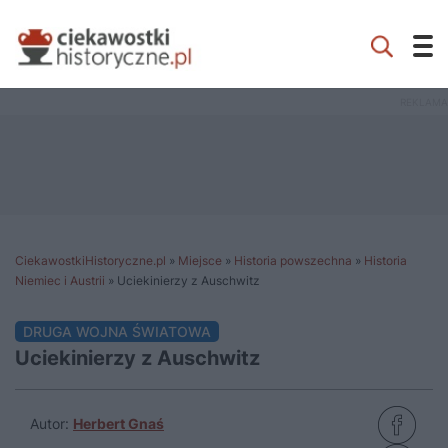
CiekawostkiHistoryczne.pl
»
Miejsce
»
Historia powszechna
»
Historia
Niemiec i Austrii
»
Uciekinierzy z Auschwitz
DRUGA WOJNA ŚWIATOWA
Uciekinierzy z Auschwitz
Autor:
Herbert Gnaś