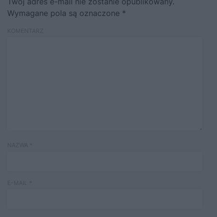
Twój adres e-mail nie zostanie opublikowany.
Wymagane pola są oznaczone
*
KOMENTARZ
NAZWA
*
E-MAIL
*