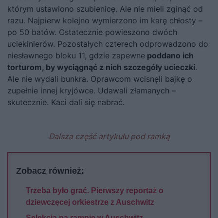
którym ustawiono szubienicę. Ale nie mieli zginąć od
razu. Najpierw kolejno wymierzono im karę chłosty –
po 50 batów. Ostatecznie powieszono dwóch
uciekinierów. Pozostałych czterech odprowadzono do
niesławnego bloku 11, gdzie zapewne
poddano ich
torturom, by wyciągnąć z nich szczegóły ucieczki
.
Ale nie wydali bunkra. Oprawcom wcisnęli bajkę o
zupełnie innej kryjówce. Udawali złamanych –
skutecznie. Kaci dali się nabrać.
Dalsza część artykułu pod ramką
Zobacz również:
Trzeba było grać. Pierwszy reportaż o
dziewczęcej orkiestrze z Auschwitz
Selekcja na rampie w Auschwitz