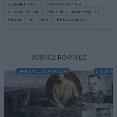
Dynastia Piastów
Cesarstwo Rzymskie
Krzysztof Kolumb
Katastrofy naturalne i wypadki
Husaria
Wikingowie
II Rzeczpospolita
ZOBACZ RÓWNIEŻ
DRUGA WOJNA ŚWIATOWA
DRUGA WO