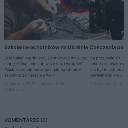
Szkolenie ochotników na Ukrainie
Czeczenia pod 
„Nie bałem się śmierci, ale martwiło mnie, że
Na przełomie XX i X
mogę zginąć, nie zabiwszy kilku wrogów”.
została zmasakrowan
Polski ochotnik opowiada, jak na Ukrainie
Nie był to jednak pie
szkolono żołnierzy do walki.
niewielkiego kraju.
27 sierpnia 2024 | Autorzy:
Piotr
21 kwietnia 2024 | 
Mitkiewicz
KOMENTARZE
(6)