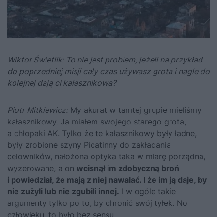
Wiktor Świetlik: To nie jest problem, jeżeli na przykład
do poprzedniej misji cały czas używasz grota i nagle do
kolejnej dają ci kałasznikowa?
Piotr Mitkiewicz:
My akurat w tamtej grupie mieliśmy
kałasznikowy. Ja miałem swojego starego grota,
a chłopaki AK. Tylko że te kałasznikowy były ładne,
były zrobione szyny Picatinny do zakładania
celowników, nałożona optyka taka w miarę porządna,
wyzerowane, a on
wcisnął im zdobyczną broń
i powiedział, że mają z niej nawalać. I że im ją daje, by
nie zużyli lub nie zgubili innej.
I w ogóle takie
argumenty tylko po to, by chronić swój tyłek. No
człowieku, to było bez sensu.