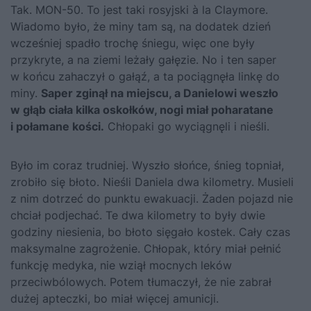
Tak. MON-50. To jest taki rosyjski à la Claymore.
Wiadomo było, że miny tam są, na dodatek dzień
wcześniej spadło trochę śniegu, więc one były
przykryte, a na ziemi leżały gałęzie. No i ten saper
w końcu zahaczył o gałąź, a ta pociągnęła linkę do
miny.
Saper zginął na miejscu, a Danielowi weszło
w głąb ciała kilka oskołków, nogi miał poharatane
i połamane kości.
Chłopaki go wyciągnęli i nieśli.
Było im coraz trudniej. Wyszło słońce, śnieg topniał,
zrobiło się błoto. Nieśli Daniela dwa kilometry. Musieli
z nim dotrzeć do punktu ewakuacji. Żaden pojazd nie
chciał podjechać. Te dwa kilometry to były dwie
godziny niesienia, bo błoto sięgało kostek. Cały czas
maksymalne zagrożenie. Chłopak, który miał pełnić
funkcję medyka, nie wziął mocnych leków
przeciwbólowych. Potem tłumaczył, że nie zabrał
dużej apteczki, bo miał więcej amunicji.