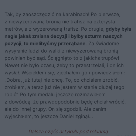
Tak, by zaoszczędzić na karabinach! Po pierwsze,
z niewyzerowaną bronią nie trafisz na czterysta
metrów, a z wyzerowaną trafisz. Po drugie,
gdyby była
nagle jakaś zmiana decyzji i byłby szturm naszych
pozycji, to mielibyśmy przerąbane
. Za świadome
wysyłanie ludzi do walki z niewyzerowaną bronią
powinien być sąd. Ściągnięto to z jakichś trupów!
Nawet nie było czasu, żeby to przestrzelali, i on ich
wysłał. Wściekłem się, zjechałem go i powiedziałem:
„Dobra, już tutaj nie chcę. To, co chciałem zrobić,
zrobiłem, a teraz już nie jestem w stanie dłużej tego
robić”. Po tym medalu jeszcze rozmawiałem
z dowódcą, że prawdopodobnie będę chciał wrócić,
ale do innej grupy. On się zgodził. Ale zanim
wyjechałem, to jeszcze Daniel zginął…