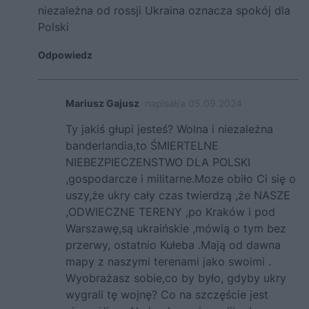
niezależna od rossji Ukraina oznacza spokój dla
Polski
Odpowiedz
Mariusz Gajusz
napisał/a 05.09.2024
Ty jakiś głupi jesteś? Wolna i niezależna
banderlandia,to ŚMIERTELNE
NIEBEZPIECZENSTWO DLA POLSKI
,gospodarcze i militarne.Moze obiło Ci się o
uszy,że ukry cały czas twierdzą ,że NASZE
,ODWIECZNE TERENY ,po Kraków i pod
Warszawę,są ukraińskie ,mówią o tym bez
przerwy, ostatnio Kułeba .Mają od dawna
mapy z naszymi terenami jako swoimi .
Wyobrażasz sobie,co by było, gdyby ukry
wygrali tę wojnę? Co na szczęście jest