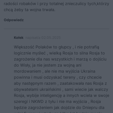
radości robaków i przy totalnej znieczulicy tych,którzy
chcą żeby ta wojna trwała.
Odpowiedz
Kołek
napisał/a 02.05.2025
Większość Polaków to głupcy , i nie potrafią
logicznie myśleć , wielką Rosja to silna Rosja to
zagrożenie dla nas wszystkich i marzą o dojściu
do Wisły, ja nie jestem za wojną ani
mordowaniem , ale nie ma wyjścia Ukraina
powinna i musi odzyskać tereny , czy chcecie
aby następnym razem , zaatakowała nas Rosja z
obywatelami ukraińskimi , sami wiecie jak walczy
Rosja, wybije inteligencję a innych wciela w swoje
szeregi i NKWD z tyłu i nie ma wyjścia , Rosja
będzie zagrożeniem jak dojdzie do Dniepru dla