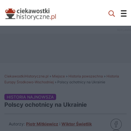
CiekawostkiHistoryczne.pl
»
Miejsce
»
Historia powszechna
»
Historia
Europy Środkowo-Wschodniej
»
Polscy ochotnicy na Ukrainie
HISTORIA NAJNOWSZA
Polscy ochotnicy na Ukrainie
Autorzy:
Piotr Mitkiewicz
i
Wiktor Świetlik