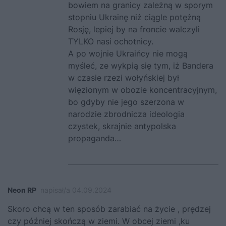
bowiem na granicy zależną w sporym
stopniu Ukrainę niż ciągle potężną
Rosję, lepiej by na froncie walczyli
TYLKO nasi ochotnicy.
A po wojnie Ukraińcy nie mogą
myśleć, ze wykpią się tym, iż Bandera
w czasie rzezi wołyńskiej był
więzionym w obozie koncentracyjnym,
bo gdyby nie jego szerzona w
narodzie zbrodnicza ideologia
czystek, skrajnie antypolska
propaganda…
Neon RP
napisał/a 04.09.2024
Skoro chcą w ten sposób zarabiać na życie , prędzej
czy później skończą w ziemi. W obcej ziemi ,ku