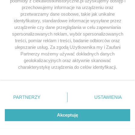
podmioty z ciekawostkihistoryczne.pl uzyskujemy dostęp i
białorusią w tedy była potęga pod polskim
przechowujemy informacje na urządzeniu oraz
sztandarem , i ktoś nie chce abyśmy byli razem
przetwarzamy dane osobowe, takie jak unikalne
identyfikatory, standardowe informacje wysyłane przez
Odpowiedz
urządzenie czy dane przeglądania w celu zapewniania
spersonalizowanych reklam, wybór spersonalizowanych
treści, pomiar reklam i treści, badanie odbiorców oraz
ulepszanie usług. Za zgodą Użytkownika my i Zaufani
Jeśli chcesz zgłosić
literówkę lub błąd ortograficzny
Partnerzy możemy używać dokładnych danych
kliknij TUTAJ
.
geolokalizacyjnych oraz aktywnie skanować
charakterystykę urządzenia do celów identyfikacji.
Ponieważ cenimy Twoją prywatność, prosimy o zgodę na
Przeglądaj książki historyczne w
korzystanie z tych technologii poprzez kliknięcie
najlepszych cenach
„Akceptuję”. Zgoda jest dobrowolna i zawsze możesz ją
zmienić/wycofać klikając przycisk ustawień prywatności
PARTNERZY
USTAWIENIA
znajdujący się w lewym dolnym rogu strony
. Niektóre
Odkryj najciekawsze książki historyczne w atrakcyjnych cenach. Sekcja
rodzaje przetwarzania danych nie wymagają zgody
powstała we współpracy z Lubimyczytac.pl, największą społecznością
użytkownika, ale masz prawo sprzeciwić się takiemu
Akceptuję
miłośników literatury w Polsce – dzięki temu możesz wybierać spośród
przetwarzaniu. Preferencje będą miały zastosowania tylko
tytułów najwyżej ocenianych przez czytelników.
na tej witrynie.