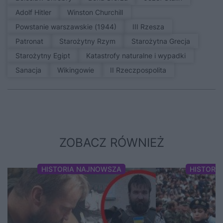
Adolf Hitler
Winston Churchill
Powstanie warszawskie (1944)
III Rzesza
patronat
Starożytny Rzym
Starożytna Grecja
Starożytny Egipt
Katastrofy naturalne i wypadki
sanacja
Wikingowie
II Rzeczpospolita
ZOBACZ RÓWNIEŻ
HISTORIA NAJNOWSZA
HISTORI