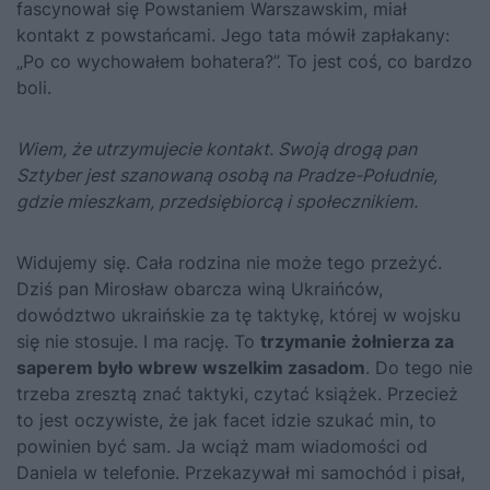
fascynował się Powstaniem Warszawskim, miał
kontakt z powstańcami. Jego tata mówił zapłakany:
„Po co wychowałem bohatera?”. To jest coś, co bardzo
boli.
Wiem, że utrzymujecie kontakt. Swoją drogą pan
Sztyber jest szanowaną osobą na Pradze-Południe,
gdzie mieszkam, przedsiębiorcą i społecznikiem.
Widujemy się. Cała rodzina nie może tego przeżyć.
Dziś pan Mirosław obarcza winą Ukraińców,
dowództwo ukraińskie za tę taktykę, której w wojsku
się nie stosuje. I ma rację. To
trzymanie żołnierza za
saperem było wbrew wszelkim zasadom
. Do tego nie
trzeba zresztą znać taktyki, czytać książek. Przecież
to jest oczywiste, że jak facet idzie szukać min, to
powinien być sam. Ja wciąż mam wiadomości od
Daniela w telefonie. Przekazywał mi samochód i pisał,