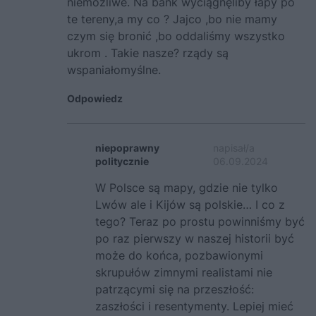
niemożliwe. Na bank wyciągnęliby łapy po
te tereny,a my co ? Jajco ,bo nie mamy
czym się bronić ,bo oddaliśmy wszystko
ukrom . Takie nasze? rządy są
wspaniałomyślne.
Odpowiedz
niepoprawny
napisał/a
politycznie
06.09.2024
W Polsce są mapy, gdzie nie tylko
Lwów ale i Kijów są polskie… I co z
tego? Teraz po prostu powinniśmy być
po raz pierwszy w naszej historii być
może do końca, pozbawionymi
skrupułów zimnymi realistami nie
patrzącymi się na przeszłość:
zaszłości i resentymenty. Lepiej mieć