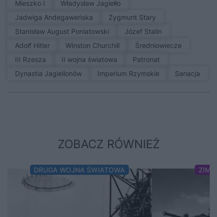
Mieszko I
Władysław Jagiełło
Jadwiga Andegaweńska
Zygmunt Stary
Stanisław August Poniatowski
Józef Stalin
Adolf Hitler
Winston Churchill
średniowiecze
III Rzesza
II wojna światowa
patronat
Dynastia Jagiellonów
Imperium Rzymskie
sanacja
ZOBACZ RÓWNIEŻ
DRUGA WOJNA ŚWIATOWA
ZIMN