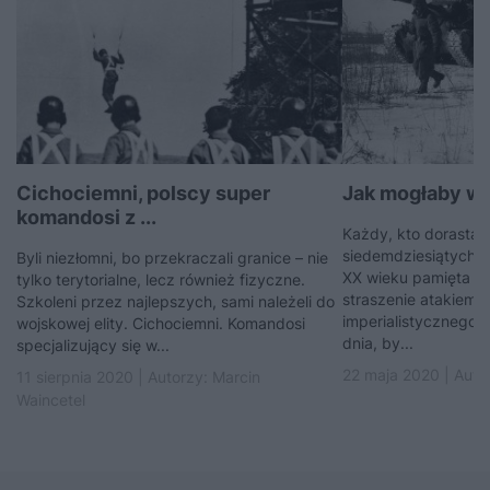
Cichociemni, polscy super
Jak mogłaby wyg
komandosi z ...
Każdy, kto dorastał 
siedemdziesiątych b
Byli niezłomni, bo przekraczali granice – nie
XX wieku pamięta 
tylko terytorialne, lecz również fizyczne.
straszenie atakiem
Szkoleni przez najlepszych, sami należeli do
imperialistycznego 
wojskowej elity. Cichociemni. Komandosi
dnia, by...
specjalizujący się w...
22 maja 2020 | Auto
11 sierpnia 2020 | Autorzy:
Marcin
Waincetel