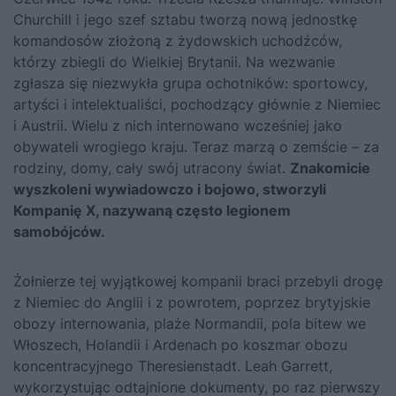
Churchill i jego szef sztabu tworzą nową jednostkę
komandosów złożoną z żydowskich uchodźców,
którzy zbiegli do Wielkiej Brytanii. Na wezwanie
zgłasza się niezwykła grupa ochotników: sportowcy,
artyści i intelektualiści, pochodzący głównie z Niemiec
i Austrii. Wielu z nich internowano wcześniej jako
obywateli wrogiego kraju. Teraz marzą o zemście – za
rodziny, domy, cały swój utracony świat.
Znakomicie
wyszkoleni wywiadowczo i bojowo, stworzyli
Kompanię X, nazywaną często legionem
samobójców.
Żołnierze tej wyjątkowej kompanii braci przebyli drogę
z Niemiec do Anglii i z powrotem, poprzez brytyjskie
obozy internowania, plaże Normandii, pola bitew we
Włoszech, Holandii i Ardenach po koszmar obozu
koncentracyjnego Theresienstadt. Leah Garrett,
wykorzystując odtajnione dokumenty, po raz pierwszy