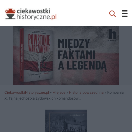
CiekawostkiHistoryczne.pl
»
Miejsce
»
Historia powszechna
»
Kompania
X. Tajna jednostka żydowskich komandosów…