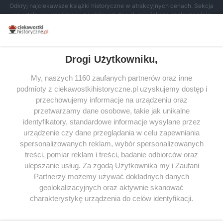
Odkryj najciekawsze książki historyczne w atrakcyjnych cenach. Sekcja
powstała we współpracy z Lubimyczytac.pl, największą społecznością
miłośników literatury w Polsce – dzięki temu możesz wybierać spośród
tytułów najwyżej ocenianych przez czytelników.
Drogi Użytkowniku,
My, naszych 1160 zaufanych partnerów oraz inne
podmioty z ciekawostkihistoryczne.pl uzyskujemy dostęp i
SERWIS
przechowujemy informacje na urządzeniu oraz
przetwarzamy dane osobowe, takie jak unikalne
SPOŁECZNOŚĆ
identyfikatory, standardowe informacje wysyłane przez
urządzenie czy dane przeglądania w celu zapewniania
WSPÓŁPRACA
spersonalizowanych reklam, wybór spersonalizowanych
KONTAKT
treści, pomiar reklam i treści, badanie odbiorców oraz
ulepszanie usług. Za zgodą Użytkownika my i Zaufani
Partnerzy możemy używać dokładnych danych
geolokalizacyjnych oraz aktywnie skanować
charakterystykę urządzenia do celów identyfikacji.
ODWIEDŹ RÓWNIEŻ:
Ponieważ cenimy Twoją prywatność, prosimy o zgodę na
korzystanie z tych technologii poprzez kliknięcie