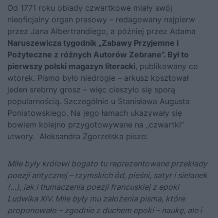
Od 1771 roku obiady czwartkowe miały swój
nieoficjalny organ prasowy – redagowany najpierw
przez Jana Albertrandiego, a później przez Adama
Naruszewicza tygodnik „Zabawy Przyjemne i
Pożyteczne z różnych Autorów Zebrane”. Był to
pierwszy polski magazyn literacki
, publikowany co
wtorek. Pismo było niedrogie – arkusz kosztował
jeden srebrny grosz – więc cieszyło się sporą
popularnością. Szczególnie u Stanisława Augusta
Poniatowskiego. Na jego łamach ukazywały się
bowiem kolejno przygotowywane na „czwartki”
utwory. Aleksandra Zgorzelska pisze:
Miłe były królowi bogato tu reprezentowane przekłady
poezji antycznej – rzymskich ód, pieśni, satyr i sielanek
(…), jak i tłumaczenia poezji francuskiej z epoki
Ludwika XIV. Miłe były mu założenia pisma, które
proponowało – zgodnie z duchem epoki – naukę, ale i