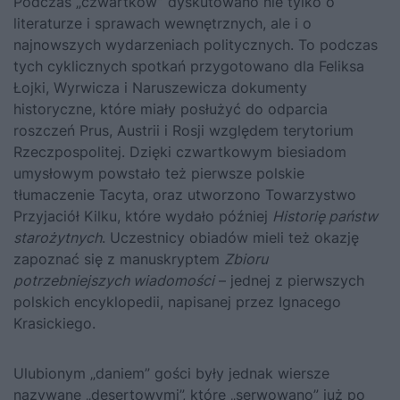
Podczas „czwartków” dyskutowano nie tylko o
literaturze i sprawach wewnętrznych, ale i o
najnowszych wydarzeniach politycznych. To podczas
tych cyklicznych spotkań przygotowano dla Feliksa
Łojki, Wyrwicza i Naruszewicza dokumenty
historyczne, które miały posłużyć do odparcia
roszczeń Prus, Austrii i Rosji względem terytorium
Rzeczpospolitej. Dzięki czwartkowym biesiadom
umysłowym powstało też pierwsze polskie
tłumaczenie Tacyta, oraz utworzono Towarzystwo
Przyjaciół Kilku, które wydało później
Historię państw
starożytnych
. Uczestnicy obiadów mieli też okazję
zapoznać się z manuskryptem
Zbioru
potrzebniejszych wiadomości
– jednej z pierwszych
polskich encyklopedii, napisanej przez Ignacego
Krasickiego.
Ulubionym „daniem” gości były jednak wiersze
nazywane „desertowymi”, które „serwowano” już po