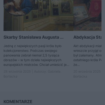
Skarby Stanisława Augusta ...
Abdykacja Stani
Jedną z największych pasji króla było
Akt abdykacji miał k
kolekcjonerstwo. Podczas swojego
wreszcie przyjął ost
panowania zebrał niemal 2,5 tysiąca
był załamany. Atmos
obrazów – w tym dzieła największych
ostatniego króla Pol
europejskich mistrzów. Chciał umieścić je...
że...
28 września 2025 | Autorzy:
Gabriela
20 września 2025 | 
Bortacka
Bortacka
KOMENTARZE