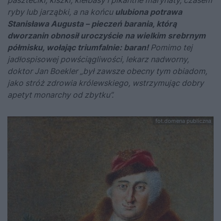
paszteciki, kiszki, kiełbasy i pikantne marynaty, czasem
ryby lub jarząbki, a na końcu
ulubiona potrawa
Stanisława Augusta – pieczeń barania, którą
dworzanin obnosił uroczyście na wielkim srebrnym
półmisku, wołając triumfalnie: baran!
Pomimo tej
jadłospisowej powściągliwości, lekarz nadworny,
doktor Jan Boekler „był zawsze obecny tym obiadom,
jako stróż zdrowia królewskiego, wstrzymując dobry
apetyt monarchy od zbytku”.
fot.domena publiczna