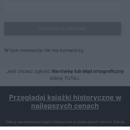
W tym momencie nie ma komentrzy.
Jeśli chcesz zgłosić
literówkę lub błąd ortograficzny
kliknij TUTAJ
.
Przeglądaj książki historyczne w
najlepszych cenach
Odkryj najciekawsze książki historyczne w atrakcyjnych cenach. Sekcja
powstała we współpracy z Lubimyczytac.pl, największą społecznością