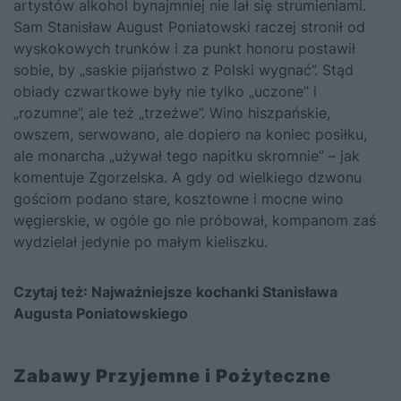
artystów alkohol bynajmniej nie lał się strumieniami.
Sam Stanisław August Poniatowski raczej stronił od
wyskokowych trunków i za punkt honoru postawił
sobie, by „saskie pijaństwo z Polski wygnać”. Stąd
obiady czwartkowe były nie tylko „uczone” i
„rozumne”, ale też „trzeźwe”. Wino hiszpańskie,
owszem, serwowano, ale dopiero na koniec posiłku,
ale monarcha „używał tego napitku skromnie” – jak
komentuje Zgorzelska. A gdy od wielkiego dzwonu
gościom podano stare, kosztowne i mocne wino
węgierskie, w ogóle go nie próbował, kompanom zaś
wydzielał jedynie po małym kieliszku.
Czytaj też:
Najważniejsze kochanki Stanisława
Augusta Poniatowskiego
Zabawy Przyjemne i Pożyteczne