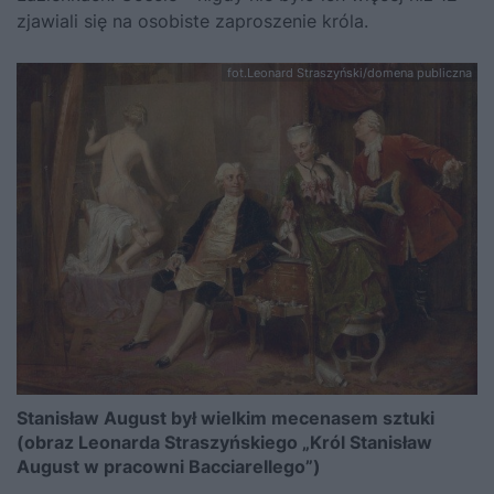
zjawiali się na osobiste zaproszenie króla.
fot.Leonard Straszyński/domena publiczna
Stanisław August był wielkim mecenasem sztuki
(obraz Leonarda Straszyńskiego „Król Stanisław
August w pracowni Bacciarellego”)