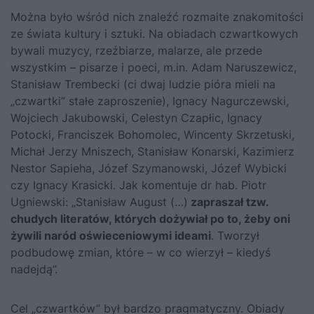
Można było wśród nich znaleźć rozmaite znakomitości
ze świata kultury i sztuki. Na obiadach czwartkowych
bywali muzycy, rzeźbiarze, malarze, ale przede
wszystkim – pisarze i poeci, m.in. Adam Naruszewicz,
Stanisław Trembecki (ci dwaj ludzie pióra mieli na
„czwartki” stałe zaproszenie), Ignacy Nagurczewski,
Wojciech Jakubowski, Celestyn Czapłic, Ignacy
Potocki, Franciszek Bohomolec, Wincenty Skrzetuski,
Michał Jerzy Mniszech, Stanisław Konarski, Kazimierz
Nestor Sapieha, Józef Szymanowski, Józef Wybicki
czy Ignacy Krasicki. Jak komentuje dr hab. Piotr
Ugniewski: „Stanisław August (…)
zapraszał tzw.
chudych literatów, których dożywiał po to, żeby oni
żywili naród oświeceniowymi ideami
. Tworzył
podbudowę zmian, które – w co wierzył – kiedyś
nadejdą”.
Cel „czwartków” był bardzo pragmatyczny. Obiady