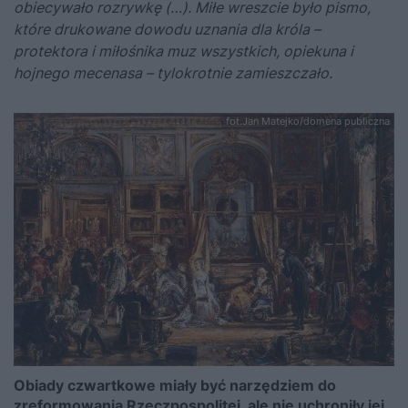
obiecywało rozrywkę (…). Miłe wreszcie było pismo,
które drukowane dowodu uznania dla króla –
protektora i miłośnika muz wszystkich, opiekuna i
hojnego mecenasa – tylokrotnie zamieszczało.
fot.Jan Matejko/domena publiczna
Obiady czwartkowe miały być narzędziem do
zreformowania Rzeczpospolitej, ale nie uchroniły jej