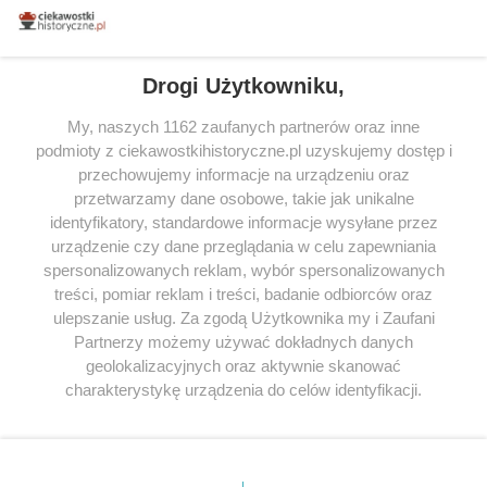
miłośników literatury w Polsce – dzięki temu możesz wybierać spośród
tytułów najwyżej ocenianych przez czytelników.
Drogi Użytkowniku,
My, naszych 1162 zaufanych partnerów oraz inne
podmioty z ciekawostkihistoryczne.pl uzyskujemy dostęp i
SERWIS
przechowujemy informacje na urządzeniu oraz
przetwarzamy dane osobowe, takie jak unikalne
SPOŁECZNOŚĆ
identyfikatory, standardowe informacje wysyłane przez
WSPÓŁPRACA
urządzenie czy dane przeglądania w celu zapewniania
spersonalizowanych reklam, wybór spersonalizowanych
KONTAKT
treści, pomiar reklam i treści, badanie odbiorców oraz
ulepszanie usług. Za zgodą Użytkownika my i Zaufani
Partnerzy możemy używać dokładnych danych
geolokalizacyjnych oraz aktywnie skanować
ODWIEDŹ RÓWNIEŻ:
charakterystykę urządzenia do celów identyfikacji.
Ponieważ cenimy Twoją prywatność, prosimy o zgodę na
korzystanie z tych technologii poprzez kliknięcie
„Akceptuję”. Zgoda jest dobrowolna i zawsze możesz ją
zmienić/wycofać klikając przycisk ustawień prywatności