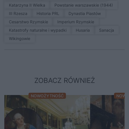
Katarzyna II Wielka
Powstanie warszawskie (1944)
III Rzesza
Historia PRL
Dynastia Piastów
Cesarstwo Rzymskie
Imperium Rzymskie
Katastrofy naturalne i wypadki
Husaria
sanacja
Wikingowie
ZOBACZ RÓWNIEŻ
NOWOŻYTNOŚĆ
NOWO