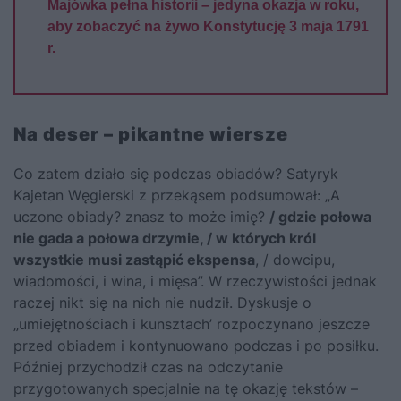
Majówka pełna historii – jedyna okazja w roku,
aby zobaczyć na żywo Konstytucję 3 maja 1791
r.
Na deser – pikantne wiersze
Co zatem działo się podczas obiadów? Satyryk
Kajetan Węgierski z przekąsem podsumował: „A
uczone obiady? znasz to może imię?
/ gdzie połowa
nie gada a połowa drzymie, / w których król
wszystkie musi zastąpić ekspensa
, / dowcipu,
wiadomości, i wina, i mięsa”. W rzeczywistości jednak
raczej nikt się na nich nie nudził. Dyskusje o
„umiejętnościach i kunsztach’ rozpoczynano jeszcze
przed obiadem i kontynuowano podczas i po posiłku.
Później przychodził czas na odczytanie
przygotowanych specjalnie na tę okazję tekstów –