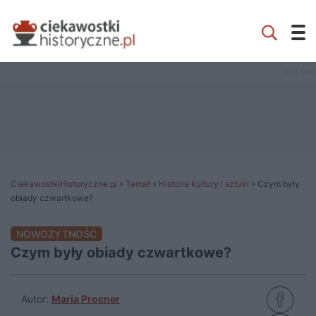
CiekawostkiHistoryczne.pl
»
Temat
»
Historia kultury i sztuki
»
Czym były
obiady czwartkowe?
NOWOŻYTNOŚĆ
Czym były obiady czwartkowe?
Autor:
Maria Procner