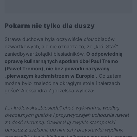
Pokarm nie tylko dla duszy
Strawa duchowa była oczywiście
clou
obiadów
czwartkowych, ale nie oznacza to, że „król Staś”
zaniedbywał żołądki biesiadników.
O odpowiednią
oprawę kulinarną tych spotkań dbał
Paul Tremo
(Paweł Tremon), nie bez powodu nazywany
„pierwszym kuchmistrzem w Europie”
.
Co zatem
można było znaleźć na okrągłym stole i talerzach
gości? Aleksandra Zgorzelska wylicza:
(…) królewska „biesiada”, choć wykwintna, według
ówczesnych gustów i przyzwyczajeń uchodziła nawet
za dość skromną. Otwierał ją zwykle staropolski
barszcz z uszkami, po nim szły przystawki: wędliny,