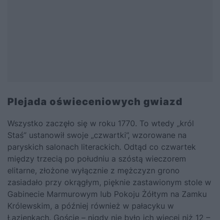
Plejada oświeceniowych gwiazd
Wszystko zaczęło się w roku 1770. To wtedy „król
Staś” ustanowił swoje „czwartki”, wzorowane na
paryskich salonach literackich. Odtąd co czwartek
między trzecią po południu a szóstą wieczorem
elitarne, złożone wyłącznie z mężczyzn grono
zasiadało przy okrągłym, pięknie zastawionym stole w
Gabinecie Marmurowym lub Pokoju Żółtym na Zamku
Królewskim, a później również w pałacyku w
Łazienkach. Goście – nigdy nie było ich więcej niż 12 –