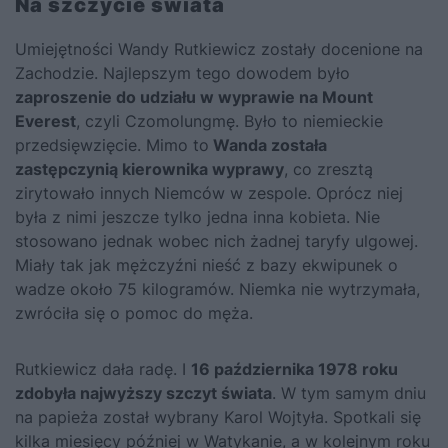
Na szczycie świata
Umiejętności Wandy Rutkiewicz zostały docenione na
Zachodzie. Najlepszym tego dowodem było
zaproszenie do udziału w wyprawie na Mount
Everest
, czyli Czomolungmę. Było to niemieckie
przedsięwzięcie. Mimo to
Wanda została
zastępczynią kierownika wyprawy
, co zresztą
zirytowało innych Niemców w zespole. Oprócz niej
była z nimi jeszcze tylko jedna inna kobieta. Nie
stosowano jednak wobec nich żadnej taryfy ulgowej.
Miały tak jak mężczyźni nieść z bazy ekwipunek o
wadze około 75 kilogramów. Niemka nie wytrzymała,
zwróciła się o pomoc do męża.
Rutkiewicz dała radę. I
16 października 1978 roku
zdobyła najwyższy szczyt świata
. W tym samym dniu
na papieża został wybrany Karol Wojtyła. Spotkali się
kilka miesięcy później w Watykanie, a w kolejnym roku