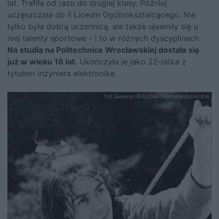
lat. Trafiła od razu do drugiej klasy. Później
uczęszczała do II Liceum Ogólnokształcącego. Nie
tylko była dobrą uczennicą, ale także ujawniły się u
niej talenty sportowe – i to w różnych dyscyplinach.
Na studia na Politechnice Wrocławskiej dostała się
już w wieku 16 lat.
Ukończyła je jako 22-latka z
tytułem inżyniera elektronika.
fot.Seweryn Bidziński /domena publiczna