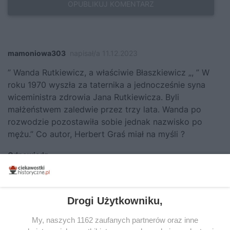
mamoniowa303
napisał/a 11.12.2023
” Wanda Rutkiewicz, a właściwie Błaszkiewicz „, ” W
roku 1970 wyszła za taternika a jednocześnie syna
wiceministra zdrowia Jana Rutkiewicza. Byli
małżeństwem zaledwie przez trzy lata. Wanda po
rozwodzie pozostawiła sobie jednak nazwisko po
mężu.” Co autor, Herbert Graś miał na myśli ?
Odpowiedz
Jeśli chcesz zgłosić
literówkę lub błąd ortograficzny
Drogi Użytkowniku,
kliknij TUTAJ
.
My, naszych 1162 zaufanych partnerów oraz inne