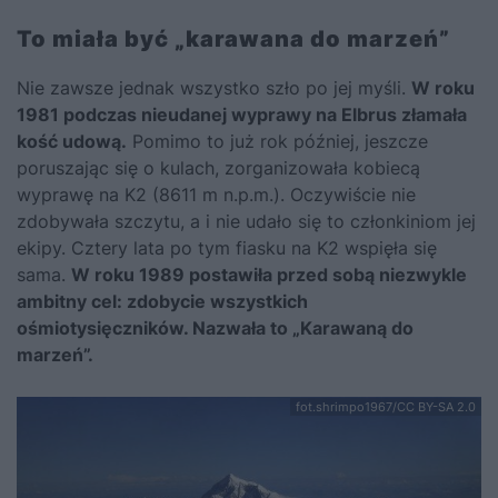
To miała być „karawana do marzeń”
Nie zawsze jednak wszystko szło po jej myśli.
W roku
1981 podczas nieudanej wyprawy na Elbrus złamała
kość udową.
Pomimo to już rok później, jeszcze
poruszając się o kulach, zorganizowała kobiecą
wyprawę na K2 (8611 m n.p.m.). Oczywiście nie
zdobywała szczytu, a i nie udało się to członkiniom jej
ekipy. Cztery lata po tym fiasku na K2 wspięła się
sama.
W roku 1989 postawiła przed sobą niezwykle
ambitny cel: zdobycie wszystkich
ośmiotysięczników. Nazwała to „Karawaną do
marzeń”.
fot.shrimpo1967/CC BY-SA 2.0