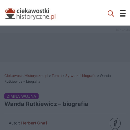
CiekawostkiHistoryczne.pl
»
Temat
»
Sylwetki i biografie
»
Wanda
Rutkiewicz – biografia
ZIMNA WOJNA
Wanda Rutkiewicz – biografia
Autor:
Herbert Gnaś