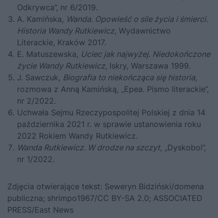
Odkrywca”, nr 6/2019.
A. Kamińska,
Wanda. Opowieść o sile życia i śmierci.
Historia Wandy Rutkiewicz
, Wydawnictwo
Literackie, Kraków 2017.
E. Matuszewska,
Uciec jak najwyżej. Niedokończone
życie Wandy Rutkiewicz
, Iskry, Warszawa 1999.
J. Sawczuk,
Biografia to niekończąca się historia
,
rozmowa z Anną Kamińską, „Epea. Pismo literackie”,
nr 2/2022.
Uchwała Sejmu Rzeczypospolitej Polskiej z dnia 14
października 2021 r. w sprawie ustanowienia roku
2022 Rokiem Wandy Rutkiewicz.
Wanda Rutkiewicz. W drodze na szczyt
, „Dyskobol”,
nr 1/2022.
Zdjęcia otwierające tekst: Seweryn Bidziński/domena
publiczna; shrimpo1967/CC BY-SA 2.0; ASSOCIATED
PRESS/East News