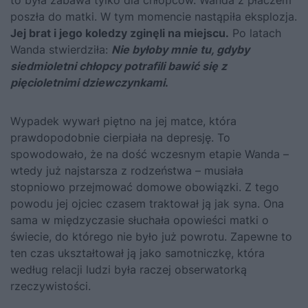
to była zabawa tylko dla chłopców. Wanda z płaczem
poszła do matki. W tym momencie nastąpiła eksplozja.
Jej brat i jego koledzy zginęli na miejscu.
Po latach
Wanda stwierdziła:
Nie byłoby mnie tu, gdyby
siedmioletni chłopcy potrafili bawić się z
pięcioletnimi dziewczynkami
.
Wypadek wywarł piętno na jej matce, która
prawdopodobnie cierpiała na depresję. To
spowodowało, że na dość wczesnym etapie Wanda –
wtedy już najstarsza z rodzeństwa – musiała
stopniowo przejmować domowe obowiązki. Z tego
powodu jej ojciec czasem traktował ją jak syna. Ona
sama w międzyczasie słuchała opowieści matki o
świecie, do którego nie było już powrotu. Zapewne to
ten czas ukształtował ją jako samotniczkę, która
według relacji ludzi była raczej obserwatorką
rzeczywistości.