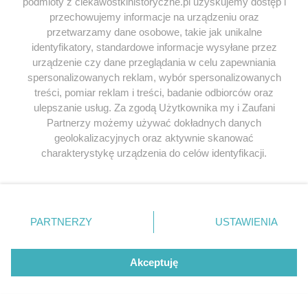
podmioty z ciekawostkihistoryczne.pl uzyskujemy dostęp i
Przeglądaj książki historyczne w
przechowujemy informacje na urządzeniu oraz
przetwarzamy dane osobowe, takie jak unikalne
najlepszych cenach
identyfikatory, standardowe informacje wysyłane przez
urządzenie czy dane przeglądania w celu zapewniania
Odkryj najciekawsze książki historyczne w atrakcyjnych cenach. Sekcja
spersonalizowanych reklam, wybór spersonalizowanych
powstała we współpracy z Lubimyczytac.pl, największą społecznością
treści, pomiar reklam i treści, badanie odbiorców oraz
miłośników literatury w Polsce – dzięki temu możesz wybierać spośród
ulepszanie usług. Za zgodą Użytkownika my i Zaufani
tytułów najwyżej ocenianych przez czytelników.
Partnerzy możemy używać dokładnych danych
geolokalizacyjnych oraz aktywnie skanować
charakterystykę urządzenia do celów identyfikacji.
Ponieważ cenimy Twoją prywatność, prosimy o zgodę na
korzystanie z tych technologii poprzez kliknięcie
SERWIS
„Akceptuję”. Zgoda jest dobrowolna i zawsze możesz ją
zmienić/wycofać klikając przycisk ustawień prywatności
SPOŁECZNOŚĆ
PARTNERZY
USTAWIENIA
znajdujący się w lewym dolnym rogu strony
. Niektóre
rodzaje przetwarzania danych nie wymagają zgody
WSPÓŁPRACA
użytkownika, ale masz prawo sprzeciwić się takiemu
Akceptuję
przetwarzaniu. Preferencje będą miały zastosowania tylko
KONTAKT
na tej witrynie.