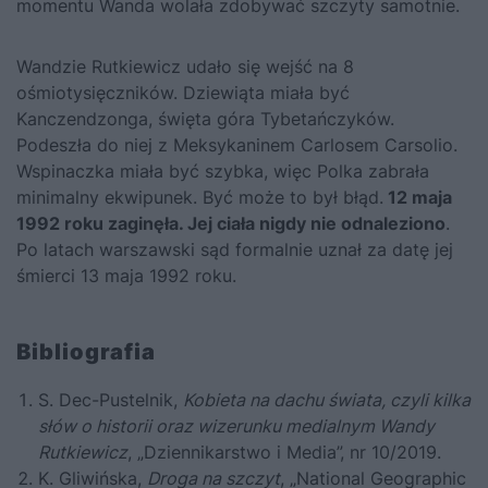
momentu Wanda wolała zdobywać szczyty samotnie.
Wandzie Rutkiewicz udało się wejść na 8
ośmiotysięczników. Dziewiąta miała być
Kanczendzonga, święta góra Tybetańczyków.
Podeszła do niej z Meksykaninem Carlosem Carsolio.
Wspinaczka miała być szybka, więc Polka zabrała
minimalny ekwipunek. Być może to był błąd.
12 maja
1992 roku zaginęła. Jej ciała nigdy nie odnaleziono
.
Po latach warszawski sąd formalnie uznał za datę jej
śmierci 13 maja 1992 roku.
Bibliografia
S. Dec-Pustelnik,
Kobieta na dachu świata, czyli kilka
słów o historii oraz wizerunku medialnym Wandy
Rutkiewicz
, „Dziennikarstwo i Media”, nr 10/2019.
K. Gliwińska,
Droga na szczyt
, „National Geographic