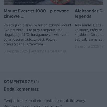
Mount Everest 1980 – pierwsze
Aleksander Dob
zimowe ...
legenda
Polacy jako pierwsi w historii zdobyli Mount
Aleksander Doba – l
Everest zimą – i to przy temperaturze
kajakarz, który samo
sięgającej -41°C, huraganowym wietrze i
kajakiem. Co sprawi
ograniczonej widoczności. Poznaj
zapisały się na zawsz
dramatyczną, a zarazem...
3 sierpnia 2025 | Au
8 sierpnia 2025 | Autorzy:
Herbert Gnaś
KOMENTARZE
(1)
Dodaj komentarz
Twój adres e-mail nie zostanie opublikowany.
Wymagane pola są oznaczone
*