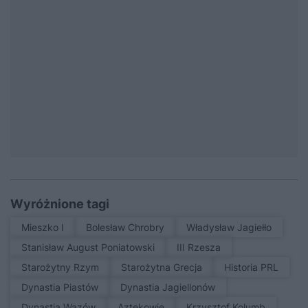
Wyróżnione tagi
Mieszko I
Bolesław Chrobry
Władysław Jagiełło
Stanisław August Poniatowski
III Rzesza
Starożytny Rzym
Starożytna Grecja
Historia PRL
Dynastia Piastów
Dynastia Jagiellonów
Dynastia Wazów
Aztekowie
Krzysztof Kolumb