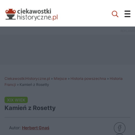
CiekawostkiHistoryczne.pl
»
Miejsce
»
Historia powszechna
»
Historia
Francji
»
Kamień z Rosetty
XIX WIEK
Kamień z Rosetty
Autor:
Herbert Gnaś