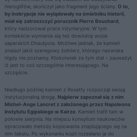
hieroglifów, skończył jako fragment jego ściany.
O to,
by inskrypcje nie wylądowały na śmietniku historii,
miał się zatroszczyć porucznik Pierre Bouchard
,
który nadzorował prace inżynieryjne. W tym
kontekście wymienia się też dowódcę wojsk
saperskich Dhautpola. Możliwe jednak, że kamień
znalazł jakiś szeregowy żołnierz, którego nazwiska
nigdy nie poznamy. Ktokolwiek za tym stał – zauważył,
iż jest to coś szczególnie interesującego. Na
szczęście.
Niedługo później kamień z Rosetty rozpoczął swoją
instytucjonalną drogę.
Najpierw zapoznał się z nim
Michel-Ange Lancret z założonego przez Napoleona
Instytutu Egipskiego w Kairze
. Kamień trafił tam w
połowie sierpnia. Na miejscu konsylium naukowców
opracowało metody kopiowania znajdującego się na
nim tekstu. Po wykonaniu kopii rozesłano je do