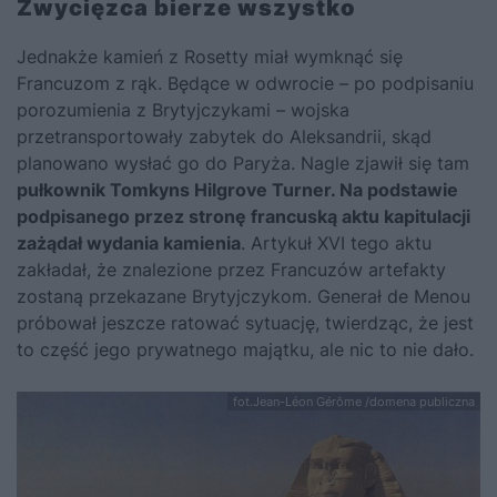
Zwycięzca bierze wszystko
Jednakże kamień z Rosetty miał wymknąć się
Francuzom z rąk. Będące w odwrocie – po podpisaniu
porozumienia z Brytyjczykami – wojska
przetransportowały zabytek do Aleksandrii, skąd
planowano wysłać go do Paryża. Nagle zjawił się tam
pułkownik Tomkyns Hilgrove Turner. Na podstawie
podpisanego przez stronę francuską aktu kapitulacji
zażądał wydania kamienia
. Artykuł XVI tego aktu
zakładał, że znalezione przez Francuzów artefakty
zostaną przekazane Brytyjczykom. Generał de Menou
próbował jeszcze ratować sytuację, twierdząc, że jest
to część jego prywatnego majątku, ale nic to nie dało.
fot.Jean-Léon Gérôme /domena publiczna