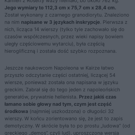
Kamień z Rosetty waży niemało, bo około 762 kg.
Jego wymiary to 112,3 cm x 75,7 cm x 28,4 cm.
Został wykonany z czarnego granodiorytu. Znaleziono
na nim
napisane w 3 językach inskrypcje
. Pierwsza z
nich, licząca 14 wierszy (tylko tyle zachowało się do
czasów współczesnych, przez wieki napisy bowiem
uległy częściowemu wytarciu), była częścią
hieroglificzną i została dość szybko rozpoznana.
Jeszcze naukowcom Napoleona w Kairze łatwo
przyszło odczytanie części ostatniej, liczącej 54
wiersze, ponieważ została ona napisana w języku
greckim. Zabrał się do tego jeden z napoleońskich
generałów, prywatnie hellenista.
Przez jakiś czas
łamano sobie głowy nad tym, czym jest część
środkowa
(najmniej uszkodzona) o długości 32
wierszy. W końcu zorientowano się, że jest to zapis
demotyczny. W skrócie była to po prostu „ludowa” (od
greckiego „demos”, czyli lud), uproszczona wersja