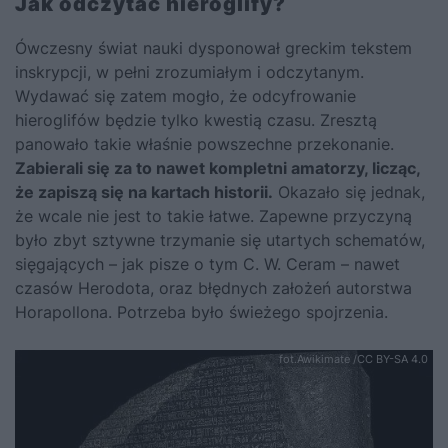
Jak odczytać hieroglify?
Ówczesny świat nauki dysponował greckim tekstem
inskrypcji, w pełni zrozumiałym i odczytanym.
Wydawać się zatem mogło, że odcyfrowanie
hieroglifów będzie tylko kwestią czasu. Zresztą
panowało takie właśnie powszechne przekonanie.
Zabierali się za to nawet kompletni amatorzy, licząc,
że zapiszą się na kartach historii.
Okazało się jednak,
że wcale nie jest to takie łatwe. Zapewne przyczyną
było zbyt sztywne trzymanie się utartych schematów,
sięgających – jak pisze o tym C. W. Ceram – nawet
czasów Herodota, oraz błędnych założeń autorstwa
Horapollona. Potrzeba było świeżego spojrzenia.
fot.Awikimate /CC BY-SA 4.0