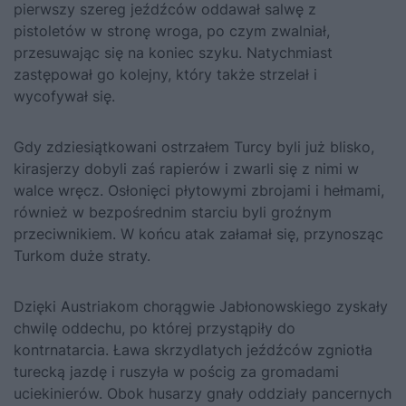
pierwszy szereg jeźdźców oddawał salwę z
pistoletów w stronę wroga, po czym zwalniał,
przesuwając się na koniec szyku. Natychmiast
zastępował go kolejny, który także strzelał i
wycofywał się.
Gdy zdziesiątkowani ostrzałem Turcy byli już blisko,
kirasjerzy dobyli zaś rapierów i zwarli się z nimi w
walce wręcz. Osłonięci płytowymi zbrojami i hełmami,
również w bezpośrednim starciu byli groźnym
przeciwnikiem. W końcu atak załamał się, przynosząc
Turkom duże straty.
Dzięki Austriakom chorągwie Jabłonowskiego zyskały
chwilę oddechu, po której przystąpiły do
kontrnatarcia. Ława skrzydlatych jeźdźców zgniotła
turecką jazdę i ruszyła w pościg za gromadami
uciekinierów. Obok husarzy gnały oddziały pancernych