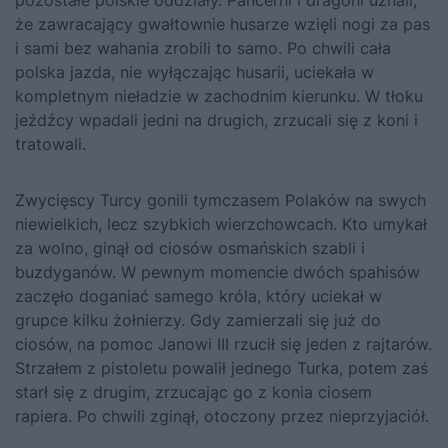
pozostałe polskie oddziały. Pancerni i dragoni uznali,
że zawracający gwałtownie husarze wzięli nogi za pas
i sami bez wahania zrobili to samo. Po chwili cała
polska jazda, nie wyłączając husarii, uciekała w
kompletnym nieładzie w zachodnim kierunku. W tłoku
jeźdźcy wpadali jedni na drugich, zrzucali się z koni i
tratowali.
Zwycięscy Turcy gonili tymczasem Polaków na swych
niewielkich, lecz szybkich wierzchowcach. Kto umykał
za wolno, ginął od ciosów osmańskich szabli i
buzdyganów. W pewnym momencie dwóch spahisów
zaczęło doganiać samego króla, który uciekał w
grupce kilku żołnierzy. Gdy zamierzali się już do
ciosów, na pomoc Janowi III rzucił się jeden z rajtarów.
Strzałem z pistoletu powalił jednego Turka, potem zaś
starł się z drugim, zrzucając go z konia ciosem
rapiera. Po chwili zginął, otoczony przez nieprzyjaciół.