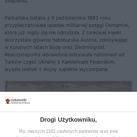
oblężeniu.
Parkańska batalia z 9 października 1683 roku
przypieczętowała upadek militarnej potęgi Osmanów,
która już nigdy się nie odrodziła. Z tureckiej klęski
skorzystała głównie habsburska Austria, zdobywając
w kolejnych latach Budę oraz Siedmiogród.
Rzeczpospolita wprawdzie odzyskała natomiast od
Turków część Ukrainy z Kamieńcem Podolskim,
wyszła jednak z wojny zupełnie wyczerpana.
Drogi Użytkowniku,
My, naszych 1162 zaufanych partnerów oraz inne