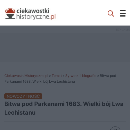
CiekawostkiHistoryczne.pl
»
Temat
»
Sylwetki i biografie
»
Bitwa pod
Parkanami 1683. Wielki bój Lwa Lechistanu
NOWOŻYTNOŚĆ
Bitwa pod Parkanami 1683. Wielki bój Lwa
Lechistanu