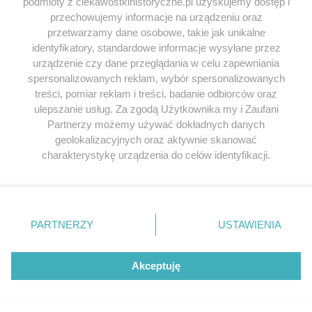
podmioty z ciekawostkihistoryczne.pl uzyskujemy dostęp i
przechowujemy informacje na urządzeniu oraz
przetwarzamy dane osobowe, takie jak unikalne
identyfikatory, standardowe informacje wysyłane przez
urządzenie czy dane przeglądania w celu zapewniania
XVII-wieczne przedstawienie bitwy pod Parkanami.
spersonalizowanych reklam, wybór spersonalizowanych
treści, pomiar reklam i treści, badanie odbiorców oraz
W efekcie jej pozycja wśród państw Europy
ulepszanie usług. Za zgodą Użytkownika my i Zaufani
Środkowo-Wschodniej uległa zachwianiu. Na początku
Partnerzy możemy używać dokładnych danych
XVIII wieku dawne regionalne mocarstwo było już
geolokalizacyjnych oraz aktywnie skanować
tylko kolosem na glinianych nogach, obiektem
charakterystykę urządzenia do celów identyfikacji.
rozgrywek silniejszych sąsiadów. Zwycięstwa pod
Ponieważ cenimy Twoją prywatność, prosimy o zgodę na
Wiedniem i Parkanami okazały się ostatnim
korzystanie z tych technologii poprzez kliknięcie
przebłyskiem potęgi upadającej Rzeczpospolitej.
„Akceptuję”. Zgoda jest dobrowolna i zawsze możesz ją
zmienić/wycofać klikając przycisk ustawień prywatności
PARTNERZY
USTAWIENIA
znajdujący się w lewym dolnym rogu strony
. Niektóre
rodzaje przetwarzania danych nie wymagają zgody
użytkownika, ale masz prawo sprzeciwić się takiemu
Akceptuję
przetwarzaniu. Preferencje będą miały zastosowania tylko
na tej witrynie.