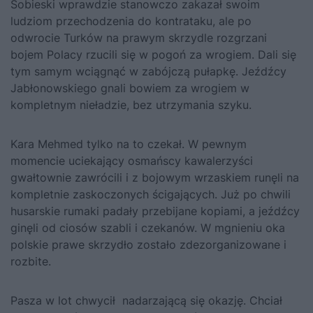
Sobieski wprawdzie stanowczo zakazał swoim
ludziom przechodzenia do kontrataku, ale po
odwrocie Turków na prawym skrzydle rozgrzani
bojem Polacy rzucili się w pogoń za wrogiem. Dali się
tym samym wciągnąć w zabójczą pułapkę. Jeźdźcy
Jabłonowskiego gnali bowiem za wrogiem w
kompletnym nieładzie, bez utrzymania szyku.
Kara Mehmed tylko na to czekał. W pewnym
momencie uciekający osmańscy kawalerzyści
gwałtownie zawrócili i z bojowym wrzaskiem runęli na
kompletnie zaskoczonych ścigających. Już po chwili
husarskie rumaki padały przebijane kopiami, a jeźdźcy
ginęli od ciosów szabli i czekanów. W mgnieniu oka
polskie prawe skrzydło zostało zdezorganizowane i
rozbite.
Pasza w lot chwycił nadarzającą się okazję. Chciał