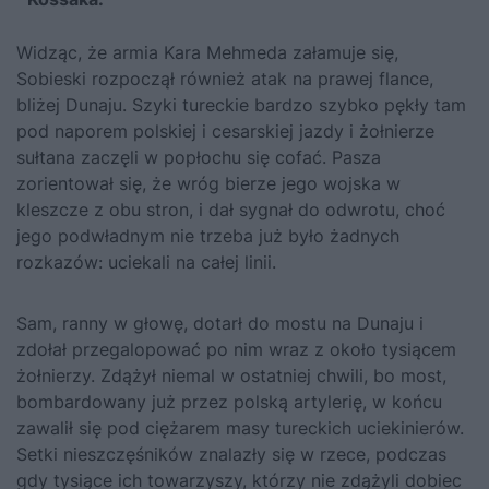
Widząc, że armia Kara Mehmeda załamuje się,
Sobieski rozpoczął również atak na prawej flance,
bliżej Dunaju. Szyki tureckie bardzo szybko pękły tam
pod naporem polskiej i cesarskiej jazdy i żołnierze
sułtana zaczęli w popłochu się cofać. Pasza
zorientował się, że wróg bierze jego wojska w
kleszcze z obu stron, i dał sygnał do odwrotu, choć
jego podwładnym nie trzeba już było żadnych
rozkazów: uciekali na całej linii.
Sam, ranny w głowę, dotarł do mostu na Dunaju i
zdołał przegalopować po nim wraz z około tysiącem
żołnierzy. Zdążył niemal w ostatniej chwili, bo most,
bombardowany już przez polską artylerię, w końcu
zawalił się pod ciężarem masy tureckich uciekinierów.
Setki nieszczęśników znalazły się w rzece, podczas
gdy tysiące ich towarzyszy, którzy nie zdążyli dobiec