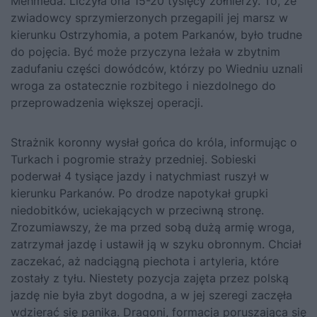
Mehmeda. Liczyła ona 15-20 tysięcy żołnierzy. To, że
zwiadowcy sprzymierzonych przegapili jej marsz w
kierunku Ostrzyhomia, a potem Parkanów, było trudne
do pojęcia. Być może przyczyna leżała w zbytnim
zadufaniu części dowódców, którzy po Wiedniu uznali
wroga za ostatecznie rozbitego i niezdolnego do
przeprowadzenia większej operacji.
Strażnik koronny wysłał gońca do króla, informując o
Turkach i pogromie straży przedniej. Sobieski
poderwał 4 tysiące jazdy i natychmiast ruszył w
kierunku Parkanów. Po drodze napotykał grupki
niedobitków, uciekających w przeciwną stronę.
Zrozumiawszy, że ma przed sobą dużą armię wroga,
zatrzymał jazdę i ustawił ją w szyku obronnym. Chciał
zaczekać, aż nadciągną piechota i artyleria, które
zostały z tyłu. Niestety pozycja zajęta przez polską
jazdę nie była zbyt dogodna, a w jej szeregi zaczęła
wdzierać się panika. Dragoni, formacja poruszająca się