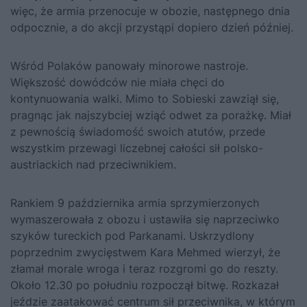
więc, że armia przenocuje w obozie, następnego dnia
odpocznie, a do akcji przystąpi dopiero dzień później.
Wśród Polaków panowały minorowe nastroje.
Większość dowódców nie miała chęci do
kontynuowania walki. Mimo to Sobieski zawziął się,
pragnąc jak najszybciej wziąć odwet za porażkę. Miał
z pewnością świadomość swoich atutów, przede
wszystkim przewagi liczebnej całości sił polsko-
austriackich nad przeciwnikiem.
Rankiem 9 października armia sprzymierzonych
wymaszerowała z obozu i ustawiła się naprzeciwko
szyków tureckich pod Parkanami. Uskrzydlony
poprzednim zwycięstwem Kara Mehmed wierzył, że
złamał morale wroga i teraz rozgromi go do reszty.
Około 12.30 po południu rozpoczął bitwę. Rozkazał
jeździe zaatakować centrum sił przeciwnika, w którym