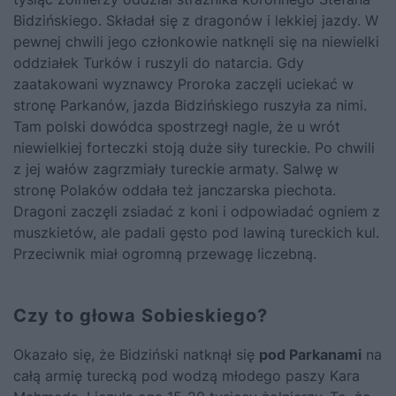
Bidzińskiego. Składał się z dragonów i lekkiej jazdy. W
pewnej chwili jego członkowie natknęli się na niewielki
oddziałek Turków i ruszyli do natarcia. Gdy
zaatakowani wyznawcy Proroka zaczęli uciekać w
stronę Parkanów, jazda Bidzińskiego ruszyła za nimi.
Tam polski dowódca spostrzegł nagle, że u wrót
niewielkiej forteczki stoją duże siły tureckie. Po chwili
z jej wałów zagrzmiały tureckie armaty. Salwę w
stronę Polaków oddała też janczarska piechota.
Dragoni zaczęli zsiadać z koni i odpowiadać ogniem z
muszkietów, ale padali gęsto pod lawiną tureckich kul.
Przeciwnik miał ogromną przewagę liczebną.
Czy to głowa Sobieskiego?
Okazało się, że Bidziński natknął się
pod Parkanami
na
całą armię turecką pod wodzą młodego paszy Kara