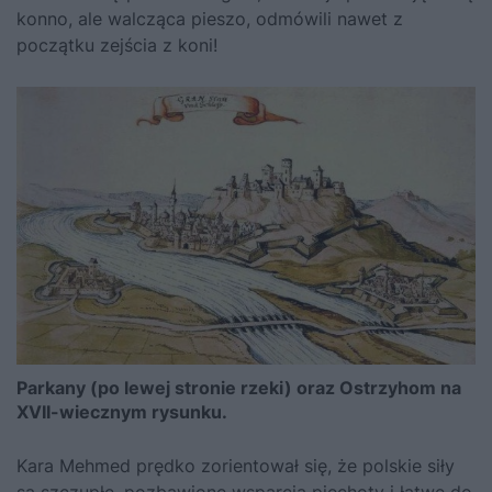
konno, ale walcząca pieszo, odmówili nawet z
początku zejścia z koni!
Parkany (po lewej stronie rzeki) oraz Ostrzyhom na
XVII-wiecznym rysunku.
Kara Mehmed prędko zorientował się, że polskie siły
są szczupłe, pozbawione wsparcia piechoty i łatwe do