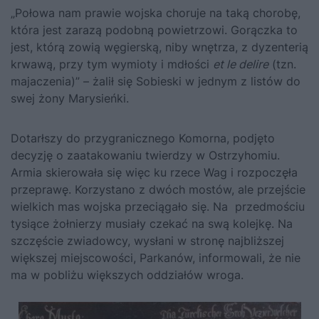
„Połowa nam prawie wojska choruje na taką chorobę,
która jest zarazą podobną powietrzowi. Gorączka to
jest, którą zowią węgierską, niby wnętrza, z dyzenterią
krwawą, przy tym wymioty i mdłości
et le delire
(tzn.
majaczenia)” – żalił się Sobieski w jednym z listów do
swej żony Marysieńki.
Dotarłszy do przygranicznego Komorna, podjęto
decyzję o zaatakowaniu twierdzy w Ostrzyhomiu.
Armia skierowała się więc ku rzece Wag i rozpoczęła
przeprawę. Korzystano z dwóch mostów, ale przejście
wielkich mas wojska przeciągało się. Na przedmościu
tysiące żołnierzy musiały czekać na swą kolejkę. Na
szczęście zwiadowcy, wysłani w stronę najbliższej
większej miejscowości, Parkanów, informowali, że nie
ma w pobliżu większych oddziałów wroga.