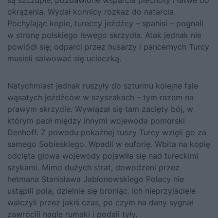
okrążenia. Wydał konnicy rozkaz do natarcia.
Pochylając kopie, tureccy jeźdźcy – spahisi – pognali
w stronę polskiego lewego skrzydła. Atak jednak nie
powiódł się; odparci przez husarzy i pancernych Turcy
musieli salwować się ucieczką.
Natychmiast jednak ruszyły do szturmu kolejne fale
wąsatych jeźdźców w szyszakach – tym razem na
prawym skrzydle. Wywiązał się tam zacięty bój, w
którym padł między innymi wojewoda pomorski
Denhoff. Z powodu pokaźnej tuszy Turcy wzięli go za
samego Sobieskiego. Wpadli w euforię. Wbita na kopię
odcięta głowa wojewody pojawiła się nad tureckimi
szykami. Mimo dużych strat, dowodzeni przez
hetmana Stanisława Jabłonowskiego Polacy nie
ustąpili pola, dzielnie się broniąc. Ich nieprzyjaciele
walczyli przez jakiś czas, po czym na dany sygnał
zawrócili nagle rumaki i podali tyły.