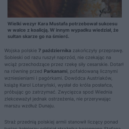
Wielki wezyr Kara Mustafa potrzebował sukcesu
w walce z koalicją. W innym wypadku wiedział, że
sułtan skarze go na śmierć.
Wojska polskie
7 października
zakończyły przeprawę.
Sobieski od razu ruszył naprzód, nie czekając na
wciąż przechodzące przez rzekę siły cesarskie. Dotarł
na równinę przed
Parkanami
, pofałdowaną licznymi
wzniesieniami i pagórkami. Dowódca Austriaków,
książę Karol Lotaryński, wysłał do króla posłańca,
próbując go zatrzymać. Zwycięzca spod Wiednia
zlekceważył jednak ostrzeżenia, nie przerywając
marszu wzdłuż Dunaju.
Straż przednią polskiej armii stanowił liczący ponad
tysiąc żołnierzy oddział strażnika koronnego Stefana