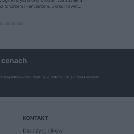
ylogii to kryształowy bohater. Ale zdaniem
W czasie wojny in
eż tchórzem i kanciarzem. Okradł nawet...
krok. W warunkach
r Śledziński
8 grudnia 2015 | 
h cenach
ością miłośników literatury w Polsce – dzięki temu możesz
KONTAKT
Dla czytelników