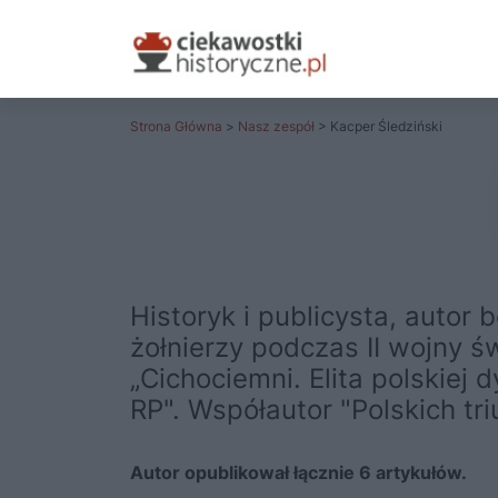
Strona Główna
>
Nasz zespół
> Kacper Śledziński
Historyk i publicysta, autor
żołnierzy podczas II wojny ś
„Cichociemni. Elita polskiej 
RP". Współautor "Polskich tr
Autor opublikował łącznie 6 artykułów.