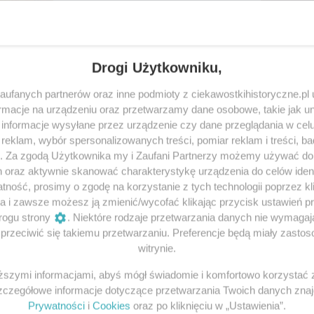
Drogi Użytkowniku,
ufanych partnerów oraz inne podmioty z ciekawostkihistoryczne.pl
macje na urządzeniu oraz przetwarzamy dane osobowe, takie jak unik
informacje wysyłane przez urządzenie czy dane przeglądania w cel
0
Prawda o Jeremim
eklam, wybór spersonalizowanych treści, pomiar reklam i treści, b
g. Za zgodą Użytkownika my i Zaufani Partnerzy możemy używać d
bie. 4 lipca 1610 roku miał
Na kartach sienkiewiczowskiej tr
h oraz aktywnie skanować charakterystykę urządzenia do celów ident
o jednak...
lwowian „młot na Kozaków” był t
ność, prosimy o zgodę na korzystanie z tych technologii poprzez kli
siostry...
a i zawsze możesz ją zmienić/wycofać klikając przycisk ustawień p
rogu strony
. Niektóre rodzaje przetwarzania danych nie wymaga
28 grudnia 2016 | Autorzy:
Kacpe
rzeciwić się takiemu przetwarzaniu. Preferencje będą miały zastoso
witrynie.
iższymi informacjami, abyś mógł świadomie i komfortowo korzystać
Szczegółowe informacje dotyczące przetwarzania Twoich danych zna
Prywatności
i
Cookies
oraz po kliknięciu w „Ustawienia”.