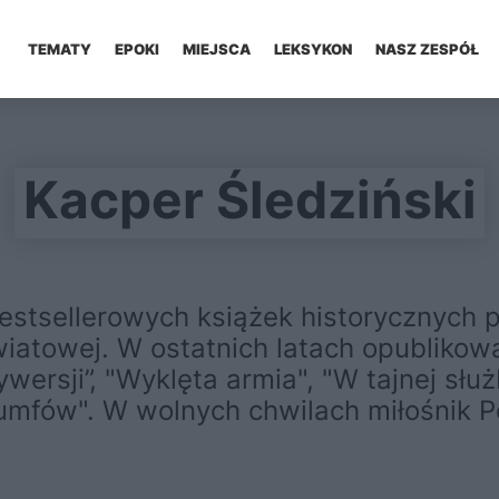
TEMATY
EPOKI
MIEJSCA
LEKSYKON
NASZ ZESPÓŁ
Kacper Śledziński
 bestsellerowych książek historycznych
wiatowej. W ostatnich latach opublikowa
dywersji”, "Wyklęta armia", "W tajnej sł
iumfów". W wolnych chwilach miłośnik P