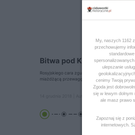
My, naszych 1162 za
przechowujemy infor
standardowe 
Bitwa pod Kłuszynem 161
spersonalizowanych r
ulepszanie usłu
Rosyjskiego cara zgubiła nadmierna pewność sie
geolokalizacyjnyc
miażdżącą przewagę nad wrogiem. Ten zdołał g
cenimy Twoją prywat
Zgoda jest dobrowoln
się w lewym dolnym 
14 grudnia 2018 | Autorzy:
Kacper Śledziński
ale masz prawo sp
Zapoznaj się z pon
internetowych. 