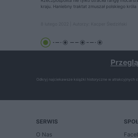
Rzeczpospolita nie tylko utraciła rangę mocars
kraju. Haniebny traktat zmuszał polskiego króla 
8 lutego 2022 | Autorzy:
Kacper Śledziński
Przeglą
Odkryj najciekawsze książki historyczne w atrakcyjnych c
SERWIS
SPO
O Nas
Face