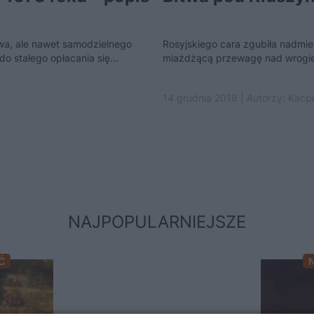
twa, ale nawet samodzielnego
Rosyjskiego cara zgubiła nadmier
do stałego opłacania się...
miażdżącą przewagę nad wrogiem
14 grudnia 2018 | Autorzy:
Kacpe
NAJPOPULARNIEJSZE
Ć