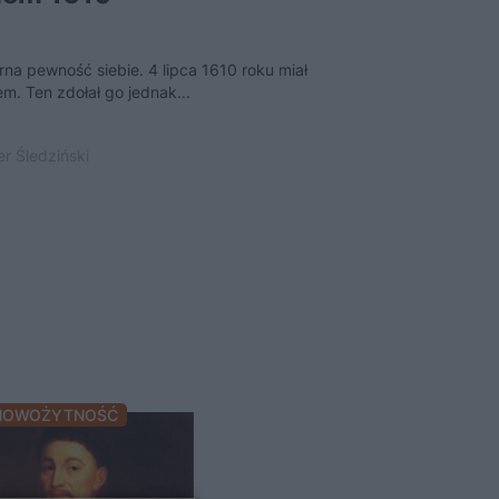
na pewność siebie. 4 lipca 1610 roku miał
Na kartach sienki
. Ten zdołał go jednak...
lwowian „młot na 
siostry...
r Śledziński
28 grudnia 2016 
NOWOŻYTNOŚĆ