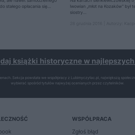
twa, ale nawet samodzielnego
Na kartach sienkiewiczowskiej tr
do stałego opłacania się...
lwowian „młot na Kozaków” był t
siostry...
28 grudnia 2016 | Autorzy:
Kacpe
daj książki historyczne w najlepszyc
enach. Sekcja powstała we współpracy z Lubimyczytac.pl, największą społeczn
wybierać spośród tytułów najwyżej ocenianych przez czytelników.
ŁECZNOŚĆ
WSPÓŁPRACA
book
Zgłoś błąd