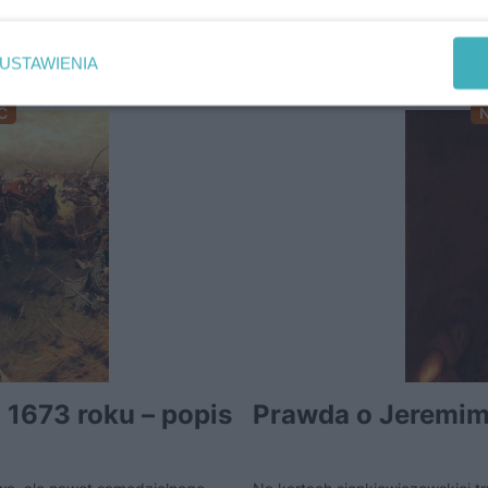
NAJCZĘŚCIEJ KOMENTOWANE
USTAWIENIA
Ć
 1673 roku – popis
Prawda o Jeremim