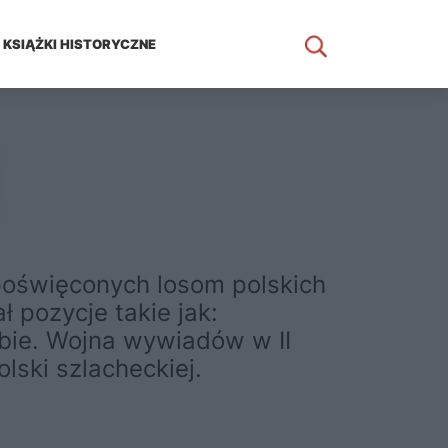
KSIĄŻKI HISTORYCZNE
 poświęconych losom polskich
ł pozycje takie jak:
użbie. Wojna wywiadów w II
olski szlacheckiej.