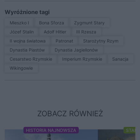
Wyróżnione tagi
Mieszko I
Bona Sforza
Zygmunt Stary
Józef Stalin
Adolf Hitler
III Rzesza
II wojna światowa
patronat
Starożytny Rzym
Dynastia Piastów
Dynastia Jagiellonów
Cesarstwo Rzymskie
Imperium Rzymskie
sanacja
Wikingowie
ZOBACZ RÓWNIEŻ
HISTORIA NAJNOWSZA
STAR