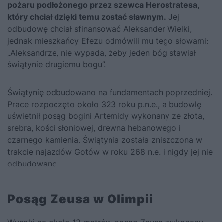
pożaru podłożonego przez szewca Herostratesa,
który chciał dzięki temu zostać sławnym.
Jej
odbudowę chciał sfinansować Aleksander Wielki,
jednak mieszkańcy Efezu odmówili mu tego słowami:
„Aleksandrze, nie wypada, żeby jeden bóg stawiał
świątynie drugiemu bogu”.
Świątynię odbudowano na fundamentach poprzedniej.
Prace rozpoczęto około 323 roku p.n.e., a budowlę
uświetnił posąg bogini Artemidy wykonany ze złota,
srebra, kości słoniowej, drewna hebanowego i
czarnego kamienia. Świątynia została zniszczona w
trakcie najazdów Gotów w roku 268 n.e. i nigdy jej nie
odbudowano.
Posąg Zeusa w Olimpii