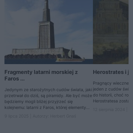
Fragmenty latarni morskiej z
Herostrates i j
Faros ...
Pragnący wiecznej s
jeden z cudów świata
Jedynym ze starożytnych cudów świata, jaki
do historii, choć rob
przetrwał do dziś, są piramidy. Ale być może
Herostratesa został
będziemy mogli bliżej przyjrzeć się
kolejnemu: latarni z Faros, której elementy...
12 sierpnia 2024 | A
9 lipca 2025 | Autorzy:
Herbert Gnaś