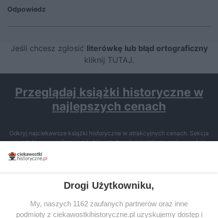
Odpowiedz
Jeśli chcesz zgłosić
literówkę lub błąd ortograficzny
kliknij TUTAJ
.
Przeglądaj książki historyczne w
najlepszych cenach
Odkryj najciekawsze książki historyczne w atrakcyjnych cenach. Sekcja
powstała we współpracy z Lubimyczytac.pl, największą społecznością
miłośników literatury w Polsce – dzięki temu możesz wybierać spośród
tytułów najwyżej ocenianych przez czytelników.
Drogi Użytkowniku,
My, naszych 1162 zaufanych partnerów oraz inne
podmioty z ciekawostkihistoryczne.pl uzyskujemy dostęp i
SERWIS