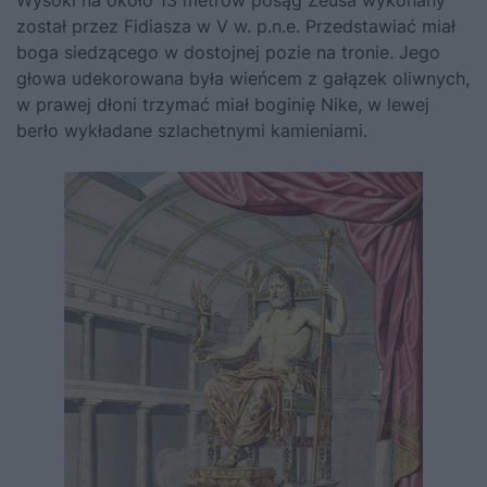
Wysoki na około 13 metrów posąg Zeusa wykonany
został przez Fidiasza w V w. p.n.e. Przedstawiać miał
boga siedzącego w dostojnej pozie na tronie. Jego
głowa udekorowana była wieńcem z gałązek oliwnych,
w prawej dłoni trzymać miał boginię Nike, w lewej
berło wykładane szlachetnymi kamieniami.