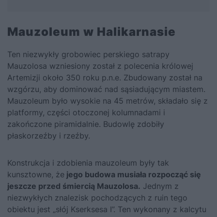
Mauzoleum w Halikarnasie
Ten niezwykły grobowiec perskiego satrapy
Mauzolosa wzniesiony został z polecenia królowej
Artemizji około 350 roku p.n.e. Zbudowany został na
wzgórzu, aby dominować nad sąsiadującym miastem.
Mauzoleum było wysokie na 45 metrów, składało się z
platformy, części otoczonej kolumnadami i
zakończone piramidalnie. Budowlę zdobiły
płaskorzeźby i rzeźby.
Konstrukcja i zdobienia mauzoleum były tak
kunsztowne, że
jego budowa musiała rozpocząć się
jeszcze przed śmiercią Mauzolosa.
Jednym z
niezwykłych znalezisk pochodzących z ruin tego
obiektu jest „słój Kserksesa I”. Ten wykonany z kalcytu