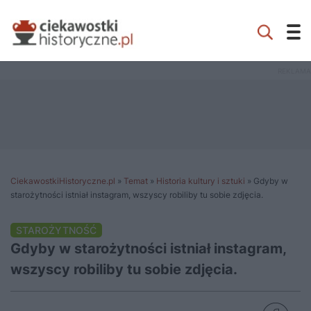
CiekawostkiHistoryczne.pl
»
Temat
»
Historia kultury i sztuki
»
Gdyby w
starożytności istniał instagram, wszyscy robiliby tu sobie zdjęcia.
STAROŻYTNOŚĆ
Gdyby w starożytności istniał instagram,
wszyscy robiliby tu sobie zdjęcia.