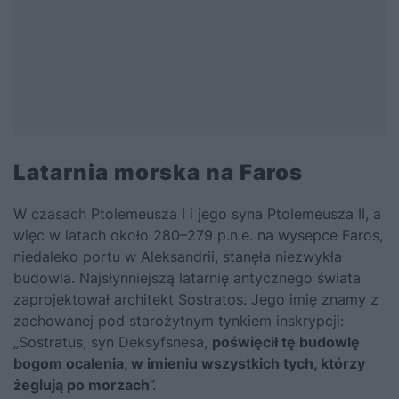
Latarnia morska na Faros
W czasach Ptolemeusza I i jego syna Ptolemeusza II, a
więc w latach około 280–279 p.n.e. na wysepce Faros,
niedaleko portu w Aleksandrii, stanęła niezwykła
budowla. Najsłynniejszą latarnię antycznego świata
zaprojektował architekt Sostratos. Jego imię znamy z
zachowanej pod starożytnym tynkiem inskrypcji:
„Sostratus, syn Deksyfsnesa,
poświęcił tę budowlę
bogom ocalenia, w imieniu wszystkich tych, którzy
żeglują po morzach
”.