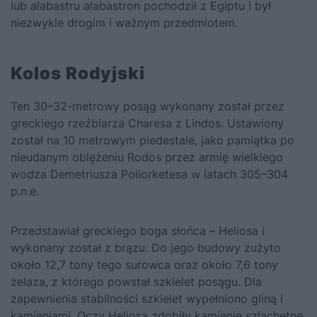
lub alabastru alabastron pochodził z Egiptu i był
niezwykle drogim i ważnym przedmiotem.
Kolos Rodyjski
Ten 30–32-metrowy posąg wykonany został przez
greckiego rzeźbiarza Charesa z Lindos. Ustawiony
został na 10 metrowym piedestale, jako pamiątka po
nieudanym oblężeniu Rodos przez armię wielkiego
wodza Demetriusza Poliorketesa w latach 305–304
p.n.e.
Przedstawiał greckiego boga słońca – Heliosa i
wykonany został z brązu. Do jego budowy zużyto
około 12,7 tony tego surowca oraz około 7,6 tony
żelaza, z którego powstał szkielet posągu. Dla
zapewnienia stabilności szkielet wypełniono gliną i
kamieniami. Oczy Heliosa zdobiły kamienie szlachetne.