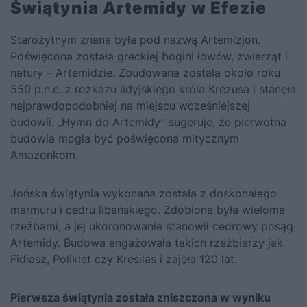
Świątynia Artemidy w Efezie
Starożytnym znana była pod nazwą Artemizjon.
Poświęcona została greckiej bogini łowów, zwierząt i
natury – Artemidzie. Zbudowana została około roku
550 p.n.e. z rozkazu lidyjskiego króla Krezusa i stanęła
najprawdopodobniej na miejscu wcześniejszej
budowli. „Hymn do Artemidy” sugeruje, że pierwotna
budowla mogła być poświęcona mitycznym
Amazonkom.
Jońska świątynia wykonana została z doskonałego
marmuru i cedru libańskiego. Zdobiona była wieloma
rzeźbami, a jej ukoronowanie stanowił cedrowy posąg
Artemidy. Budowa angażowała takich rzeźbiarzy jak
Fidiasz, Poliklet czy Kresilas i zajęła 120 lat.
Pierwsza świątynia została zniszczona w wyniku