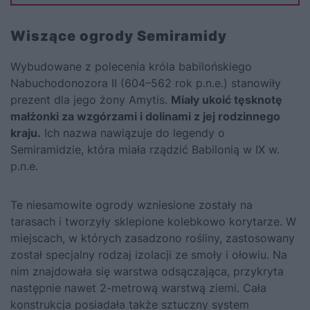
Wiszące ogrody Semiramidy
Wybudowane z polecenia króla babilońskiego
Nabuchodonozora II (604–562 rok p.n.e.) stanowiły
prezent dla jego żony Amytis.
Miały ukoić tęsknotę
małżonki za wzgórzami i dolinami z jej rodzinnego
kraju.
Ich nazwa nawiązuje do legendy o
Semiramidzie, która miała rządzić Babilonią w IX w.
p.n.e.
Te niesamowite ogrody wzniesione zostały na
tarasach i tworzyły sklepione kolebkowo korytarze. W
miejscach, w których zasadzono rośliny, zastosowany
został specjalny rodzaj izolacji ze smoły i ołowiu. Na
nim znajdowała się warstwa odsączająca, przykryta
następnie nawet 2-metrową warstwą ziemi. Cała
konstrukcja posiadała także sztuczny system