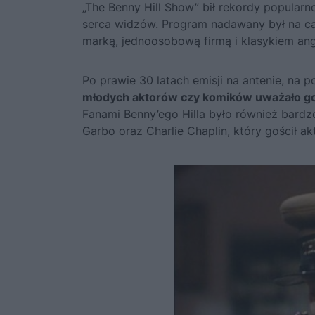
„The Benny Hill Show” bił rekordy popularno
serca widzów. Program nadawany był na cały
marką, jednoosobową firmą i klasykiem an
Po prawie 30 latach emisji na antenie, na 
młodych aktorów czy komików uważało go z
Fanami Benny’ego Hilla było również bardz
Garbo oraz Charlie Chaplin, który gościł a