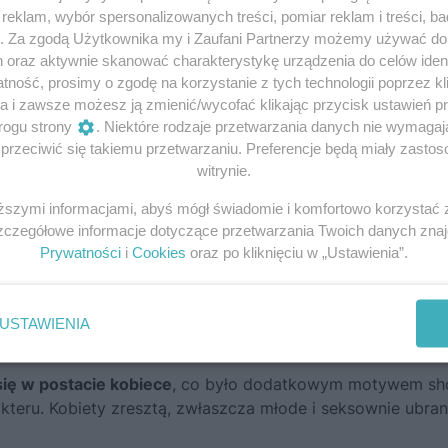
eklam, wybór spersonalizowanych treści, pomiar reklam i treści, b
h radiowych.
g. Za zgodą Użytkownika my i Zaufani Partnerzy możemy używać d
h oraz aktywnie skanować charakterystykę urządzenia do celów ident
ię „Benny” – na cześć swojego mistrza Jacka Benny’ego,
ność, prosimy o zgodę na korzystanie z tych technologii poprzez kli
ańskiego. Sytuacja Hill’a diametralnie uległa zmianie w 1
a i zawsze możesz ją zmienić/wycofać klikając przycisk ustawień p
wał autorski program aktora „The Benny Hill Show”.
Z odci
rogu strony
. Niektóre rodzaje przetwarzania danych nie wymaga
rzeciwić się takiemu przetwarzaniu. Preferencje będą miały zastoso
roducenci szybko zrozumieli, że mają do czynienia z czymś
witrynie.
iższymi informacjami, abyś mógł świadomie i komfortowo korzystać
any rodzaj komedii slapstick, w której to postacie są
Szczegółowe informacje dotyczące przetwarzania Twoich danych zna
Prywatności
i
Cookies
oraz po kliknięciu w „Ustawienia”.
 i miewają różne niebezpieczne przygody. Wplótł w to
e elementy pantomimy i satyry. Dodatkowym ogniwem były
zane pod charakterystyczną melodię „Yakety Sax” autorstwa
USTAWIENIA
się w postacie kobiece
, co było dodatkowym motywem sh
eru. Kobiety zresztą, zwłaszcza młode i seksownie ubran