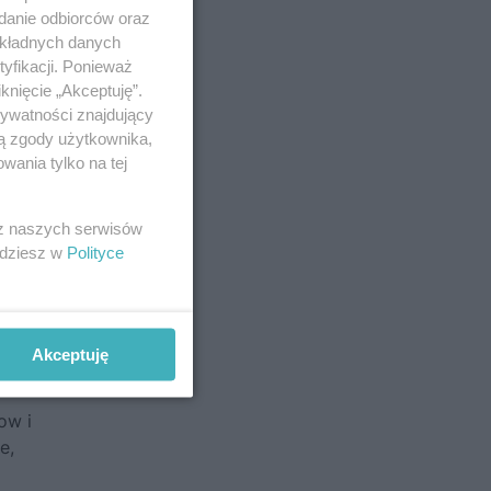
adanie odbiorców oraz
okładnych danych
yfikacji. Ponieważ
knięcie „Akceptuję”.
955
rywatności znajdujący
nka na
ją zgody użytkownika,
wania tylko na tej
 z naszych serwisów
jdziesz w
Polityce
Akceptuję
ow i
e,