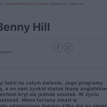
a
»
Historia Wielkiej Brytanii i Irlandii
»
Śmiech i łzy – Benny Hill
Benny Hill
daktor)
ny ludzi na całym świecie. Jego programy
ą, a on sam zyskał status ikony angielski
echem krył się jednak smutek. W życiu
otność. Mimo fortuny zmarł w
o odnaleziono dopiero kilka dni po śmier