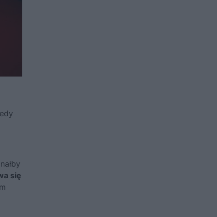
iedy
znałby
wa się
ym