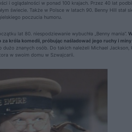
ści i oglądalności w ponad 100 krajach. Przez 40 lat podbi
m świecie. Także w Polsce w latach 90. Benny Hill stał si
gielskiego poczucia humoru.
początku lat 80. niespodziewanie wybuchła „Benny mania”.
W
a króla komedii, próbując naśladować jego ruchy i miny
o dużo znanych osób. Do takich należeli Michael Jackson, 
ktora w swoim domu w Szwajcarii.