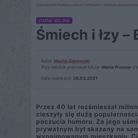
CiekawostkiHistoryczne.pl
»
Miejsce
»
Historia powszechn
ZIMNA WOJNA
Śmiech i łzy – 
Autor:
Maciej Danowski
Przy tekście pracowali także:
Maria Procner
(re
Data publikacji:
28.03.2021
Przez 40 lat rozśmieszał milio
cieszyły się dużą popularności
poczucia humoru. Za jego uśmi
prywatnym był skazany na sam
wynajmowanym mieszkaniu. Ciał