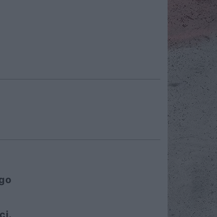
ego
ci.