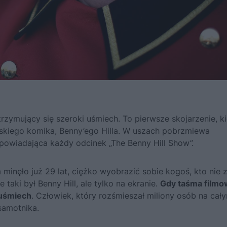
trzymujący się szeroki uśmiech. To pierwsze skojarzenie, k
skiego komika, Benny’ego Hilla. W uszach pobrzmiewa
powiadająca każdy odcinek „The Benny Hill Show”.
minęło już 29 lat, ciężko wyobrazić sobie kogoś, kto nie 
 taki był Benny Hill, ale tylko na ekranie.
Gdy taśma filmo
 uśmiech
. Człowiek, który rozśmieszał miliony osób na cał
samotnika.