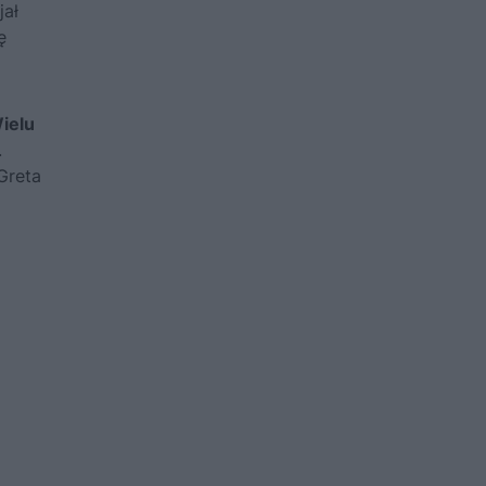
jał
ę
ielu
.
Greta