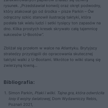
rysunek. „Przedstawiał konwój oraz okręt podwodny,
który atakował go od środka – pisze Parkin – Ów
odręczny szkic stanowił ilustrację taktyki, która
posłała tak wielu ludzi i setki tysięcy ton zapasów na
dno. Kilka prostych kresek skrywało całą tajemnicę
sukcesów U-Bootów”.
Zbliżał się przełom w walce na Atlantyku. Brytyjscy
stratedzy przystąpili do opracowania skutecznej
taktyki walki z U-Bootami. Wkrótce to wilki staną się
zwierzyną łowną…
Bibliografia:
Simon Parkin,
Ptaki i wilki
.
Tajna gra, która odwróciła
losy II wojny światowej
, Dom Wydawniczy Rebis,
Poznań 2021,