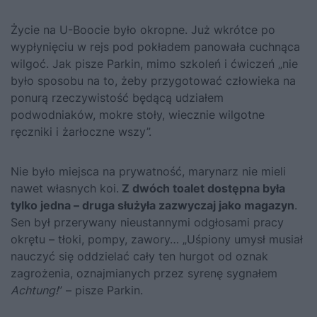
Życie na U-Boocie było okropne. Już wkrótce po
wypłynięciu w rejs pod pokładem panowała cuchnąca
wilgoć. Jak pisze Parkin, mimo szkoleń i ćwiczeń „nie
było sposobu na to, żeby przygotować człowieka na
ponurą rzeczywistość będącą udziałem
podwodniaków, mokre stoły, wiecznie wilgotne
ręczniki i żarłoczne wszy”.
Nie było miejsca na prywatność, marynarz nie mieli
nawet własnych koi.
Z dwóch toalet dostępna była
tylko jedna – druga służyła zazwyczaj jako magazyn
.
Sen był przerywany nieustannymi odgłosami pracy
okrętu – tłoki, pompy, zawory… „Uśpiony umysł musiał
nauczyć się oddzielać cały ten hurgot od oznak
zagrożenia, oznajmianych przez syrenę sygnałem
Achtung!
” – pisze Parkin.