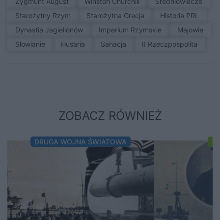
Zygmunt August
Winston Churchill
średniowiecze
Starożytny Rzym
Starożytna Grecja
Historia PRL
Dynastia Jagiellonów
Imperium Rzymskie
Majowie
Słowianie
Husaria
sanacja
II Rzeczpospolita
ZOBACZ RÓWNIEŻ
DRUGA WOJNA ŚWIATOWA
XI