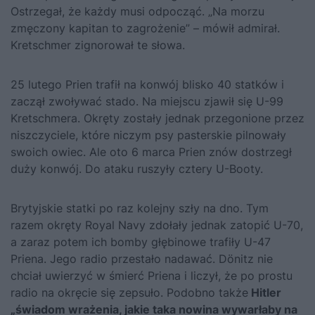
Ostrzegał, że każdy musi odpocząć. „Na morzu
zmęczony kapitan to zagrożenie” – mówił admirał.
Kretschmer zignorował te słowa.
25 lutego Prien trafił na konwój blisko 40 statków i
zaczął zwoływać stado. Na miejscu zjawił się U-99
Kretschmera. Okręty zostały jednak przegonione przez
niszczyciele, które niczym psy pasterskie pilnowały
swoich owiec. Ale oto 6 marca Prien znów dostrzegł
duży konwój. Do ataku ruszyły cztery U-Booty.
Brytyjskie statki po raz kolejny szły na dno. Tym
razem okręty Royal Navy zdołały jednak zatopić U-70,
a zaraz potem ich bomby głębinowe trafiły U-47
Priena. Jego radio przestało nadawać. Dönitz nie
chciał uwierzyć w śmierć Priena i liczył, że po prostu
radio na okręcie się zepsuło. Podobno także
Hitler
„świadom wrażenia, jakie taka nowina wywarłaby na