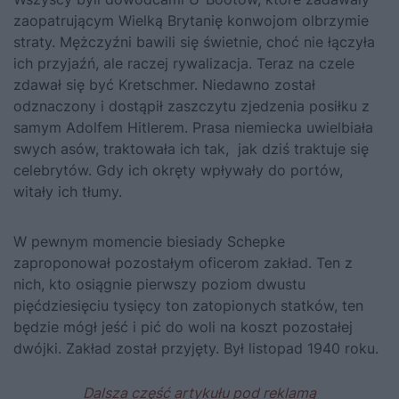
zaopatrującym Wielką Brytanię konwojom olbrzymie
straty. Mężczyźni bawili się świetnie, choć nie łączyła
ich przyjaźń, ale raczej rywalizacja. Teraz na czele
zdawał się być Kretschmer. Niedawno został
odznaczony i dostąpił zaszczytu zjedzenia posiłku z
samym
Adolfem Hitlerem
. Prasa niemiecka uwielbiała
swych asów, traktowała ich tak, jak dziś traktuje się
celebrytów. Gdy ich okręty wpływały do portów,
witały ich tłumy.
W pewnym momencie biesiady Schepke
zaproponował pozostałym oficerom zakład. Ten z
nich, kto osiągnie pierwszy poziom dwustu
pięćdziesięciu tysięcy ton zatopionych statków, ten
będzie mógł jeść i pić do woli na koszt pozostałej
dwójki. Zakład został przyjęty. Był listopad 1940 roku.