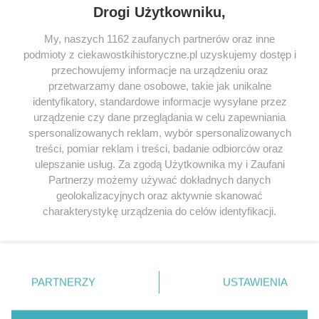
Drogi Użytkowniku,
My, naszych 1162 zaufanych partnerów oraz inne
podmioty z ciekawostkihistoryczne.pl uzyskujemy dostęp i
SERWIS
przechowujemy informacje na urządzeniu oraz
przetwarzamy dane osobowe, takie jak unikalne
SPOŁECZNOŚĆ
identyfikatory, standardowe informacje wysyłane przez
WSPÓŁPRACA
urządzenie czy dane przeglądania w celu zapewniania
spersonalizowanych reklam, wybór spersonalizowanych
KONTAKT
treści, pomiar reklam i treści, badanie odbiorców oraz
ulepszanie usług. Za zgodą Użytkownika my i Zaufani
Partnerzy możemy używać dokładnych danych
geolokalizacyjnych oraz aktywnie skanować
ODWIEDŹ RÓWNIEŻ:
charakterystykę urządzenia do celów identyfikacji.
Ponieważ cenimy Twoją prywatność, prosimy o zgodę na
korzystanie z tych technologii poprzez kliknięcie
„Akceptuję”. Zgoda jest dobrowolna i zawsze możesz ją
zmienić/wycofać klikając przycisk ustawień prywatności
PARTNERZY
USTAWIENIA
znajdujący się w lewym dolnym rogu strony
. Niektóre
Lubimyczytac.pl • Największy serwis o
książkach
Twojahistoria.pl • Historia jakiej nie znasz
rodzaje przetwarzania danych nie wymagają zgody