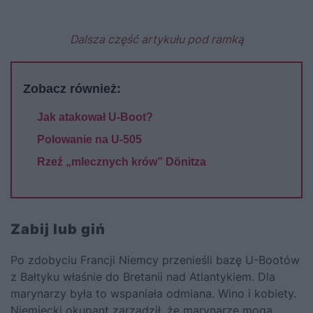
Dalsza część artykułu pod ramką
Zobacz również:
Jak atakował U-Boot?
Polowanie na U-505
Rzeź „mlecznych krów” Dönitza
Zabij lub giń
Po zdobyciu Francji Niemcy przenieśli bazę U-Bootów
z Bałtyku właśnie do Bretanii nad Atlantykiem. Dla
marynarzy była to wspaniała odmiana. Wino i kobiety.
Niemiecki okupant zarządził, że marynarze mogą