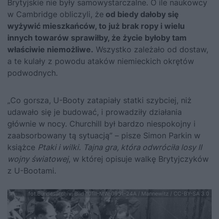
Brytyjskie nie były samowystarczalne. O ile naukowcy
w Cambridge obliczyli, że
od biedy dałoby się
wyżywić mieszkańców, to już brak ropy i wielu
innych towarów sprawiłby, że życie byłoby tam
właściwie niemożliwe.
Wszystko zależało od dostaw,
a te kulały z powodu ataków niemieckich okrętów
podwodnych.
„Co gorsza, U-Booty zatapiały statki szybciej, niż
udawało się je budować, i prowadziły działania
głównie w nocy.
Churchill
był bardzo niespokojny i
zaabsorbowany tą sytuacją” – pisze Simon Parkin w
książce
Ptaki i wilki.
Tajna gra, która odwróciła losy II
wojny światowej
, w której opisuje walkę Brytyjczyków
z U-Bootami.
fot.Bundesarchiv, Bild 101II-MW-0951-24A / Mannewitz / CC-BY-SA 3.0