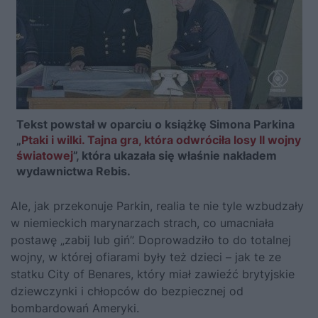
Tekst powstał w oparciu o książkę Simona Parkina
„
Ptaki i wilki. Tajna gra, która odwróciła losy II wojny
światowej
”, która ukazała się właśnie nakładem
wydawnictwa Rebis.
Ale, jak przekonuje Parkin, realia te nie tyle wzbudzały
w niemieckich marynarzach strach, co umacniała
postawę „zabij lub giń”. Doprowadziło to do totalnej
wojny, w której ofiarami były też dzieci – jak te ze
statku City of Benares, który miał zawieźć brytyjskie
dziewczynki i chłopców do bezpiecznej od
bombardowań Ameryki.