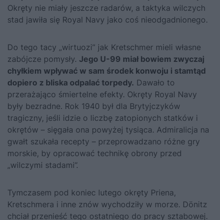
Okręty nie miały jeszcze radarów, a taktyka wilczych
stad jawiła się Royal Navy jako coś nieodgadnionego.
Do tego tacy „wirtuozi” jak Kretschmer mieli własne
zabójcze pomysły.
Jego U-99 miał bowiem zwyczaj
chyłkiem wpływać w sam środek konwoju i stamtąd
dopiero z bliska odpalać torpedy.
Dawało to
przerażająco śmiertelne efekty. Okręty Royal Navy
były bezradne. Rok 1940 był dla Brytyjczyków
tragiczny, jeśli idzie o liczbę zatopionych statków i
okrętów – sięgała ona powyżej tysiąca. Admiralicja na
gwałt szukała recepty – przeprowadzano różne gry
morskie, by opracować technikę obrony przed
„wilczymi stadami”.
Tymczasem pod koniec lutego okręty Priena,
Kretschmera i inne znów wychodziły w morze. Dönitz
chciał przenieść tego ostatniego do pracy sztabowej.