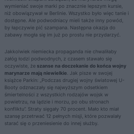
wymieniać swoje marki po znacznie lepszym kursie,
niż obowiązywał w Berlinie. Wszystko było więc tanie i
dostępne. Ale podwodniacy mieli także inny powód,
by łapczywie pić szampana. Następna okazja do
zabawy mogła się im już po prostu nie przydarzyć.
Jakkolwiek niemiecka propaganda nie chwaliłaby
załóg łodzi podwodnych, z czasem stawało się
oczywiste, że
szanse na doczekanie do końca wojny
marynarze mają niewielkie
. Jak pisze w swojej
książce Parkin: „Podczas drugiej wojny światowej U-
Booty odznaczały się najwyższym odsetkiem
śmiertelności z wszystkich rodzajów wojsk w
powietrzu, na lądzie i morzu, po obu stronach
konfliktu”. Straty sięgały 70 procent. Mało kto miał
szansę przetrwać 12 pełnych misji, które pozwalały
starać się o przeniesienie do innej służby.