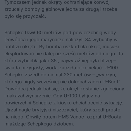
Tymczasem jednak okręty ochraniające konwój
zrzucały bomby głębinowe jedna za drugą i trzeba
było się przyczaić.
Schepke tkwił 60 metrów pod powierzchnią wody.
Dowódca i jego marynarze naliczyli 34 wybuchy w
pobliżu okrętu. By bomba uszkodziła okręt, musiała
eksplodować nie dalej niż sześć metrów od niego. Ta
która wybuchła jako 35., najwyraźniej była bliżej –
światła przygasły, woda zaczęła przeciekać. U-100
Schepke zszedł do niemal 230 metrów – „wyczyn,
którego nigdy wcześniej nie dokonał żaden U-Boot”.
Dowódca jednak bał się, że okręt zostanie zgnieciony
i nakazał wynurzenie. Gdy U-100 był już na
powierzchni Schepke z kiosku chciał ocenić sytuację.
Ujrzał nagle brytyjski niszczyciel, który szedł prosto
na niego. Chwilę potem HMS Vanoc rozpruł U-Boota,
miażdżąc Schepkego dziobem.