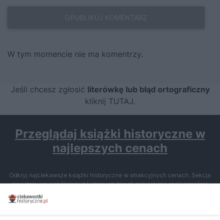
W tym momencie nie ma komentrzy.
Jeśli chcesz zgłosić
literówkę lub błąd ortograficzny
kliknij TUTAJ
.
Przeglądaj książki historyczne w
najlepszych cenach
Odkryj najciekawsze książki historyczne w atrakcyjnych cenach. Sekcja
powstała we współpracy z Lubimyczytac.pl, największą społecznością
miłośników literatury w Polsce – dzięki temu możesz wybierać spośród
tytułów najwyżej ocenianych przez czytelników.