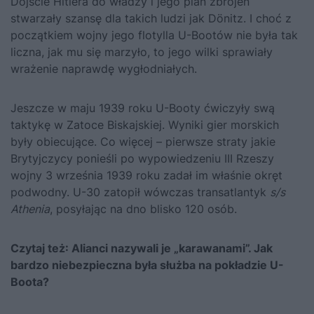
Dojście Hitlera do władzy i jego plan zbrojeń
stwarzały szansę dla takich ludzi jak Dönitz. I choć z
początkiem wojny jego flotylla U-Bootów nie była tak
liczna, jak mu się marzyło, to jego wilki sprawiały
wrażenie naprawdę wygłodniałych.
Jeszcze w maju 1939 roku U-Booty ćwiczyły swą
taktykę w Zatoce Biskajskiej. Wyniki gier morskich
były obiecujące. Co więcej – pierwsze straty jakie
Brytyjczycy ponieśli po wypowiedzeniu III Rzeszy
wojny 3 września 1939 roku zadał im właśnie okręt
podwodny. U-30 zatopił wówczas transatlantyk
s/s
Athenia
, posyłając na dno blisko 120 osób.
Czytaj też:
Alianci nazywali je „karawanami”. Jak
bardzo niebezpieczna była służba na pokładzie U-
Boota?