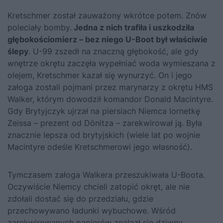
Kretschmer został zauważony wkrótce potem. Znów
poleciały bomby.
Jedna z nich trafiła i uszkodziła
głębokościomierz – bez niego U-Boot był właściwie
ślepy
. U-99 zszedł na znaczną głębokość, ale gdy
wnętrze okrętu zaczęła wypełniać woda wymieszana z
olejem, Kretschmer kazał się wynurzyć. On i jego
załoga zostali pojmani przez marynarzy z okrętu HMS
Walker, którym dowodził komandor Donald Macintyre.
Gdy Brytyjczyk ujrzał na piersiach Niemca lornetkę
Zeissa – prezent od Dönitza – zarekwirował ją. Była
znacznie lepsza od brytyjskich (wiele lat po wojnie
Macintyre odeśle Kretschmerowi jego własność).
Tymczasem załoga Walkera przeszukiwała U-Boota.
Oczywiście Niemcy chcieli zatopić okręt, ale nie
zdołali dostać się do przedziału, gdzie
przechowywano ładunki wybuchowe. Wśród
zarekwirowanych papierów znalazł się dziwny