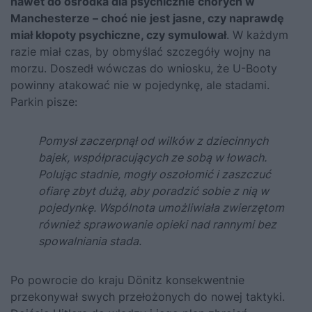
nawet do ośrodka dla psychicznie chorych w
Manchesterze – choć nie jest jasne, czy naprawdę
miał kłopoty psychiczne, czy symulował
. W każdym
razie miał czas, by obmyślać szczegóły wojny na
morzu. Doszedł wówczas do wniosku, że U-Booty
powinny atakować nie w pojedynkę, ale stadami.
Parkin pisze:
Pomysł zaczerpnął od wilków z dziecinnych
bajek, współpracujących ze sobą w łowach.
Polując stadnie, mogły oszołomić i zaszczuć
ofiarę zbyt dużą, aby poradzić sobie z nią w
pojedynkę. Wspólnota umożliwiała zwierzętom
również sprawowanie opieki nad rannymi bez
spowalniania stada.
Po powrocie do kraju Dönitz konsekwentnie
przekonywał swych przełożonych do nowej taktyki.