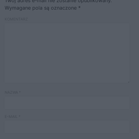
Twój adres e-mail nie zostanie opublikowany.
Wymagane pola są oznaczone
*
KOMENTARZ
NAZWA
*
E-MAIL
*