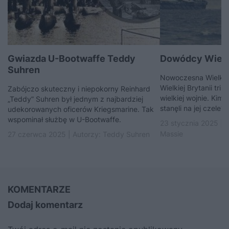
Gwiazda U-Bootwaffe Teddy
Dowódcy Wielki
Suhren
Nowoczesna Wielka 
Wielkiej Brytanii tr
Zabójczo skuteczny i niepokorny Reinhard
wielkiej wojnie. Kim 
„Teddy” Suhren był jednym z najbardziej
stanęli na jej czele?
udekorowanych oficerów Kriegsmarine. Tak
wspominał służbę w U-Bootwaffe.
23 stycznia 2025 | 
Massie
27 czerwca 2025 | Autorzy:
Teddy Suhren
KOMENTARZE
Dodaj komentarz