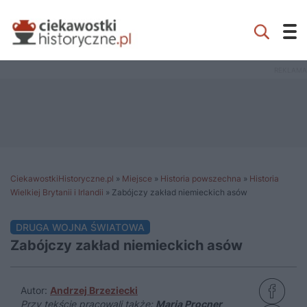
CiekawostkiHistoryczne.pl
»
Miejsce
»
Historia powszechna
»
Historia
Wielkiej Brytanii i Irlandii
»
Zabójczy zakład niemieckich asów
DRUGA WOJNA ŚWIATOWA
Zabójczy zakład niemieckich asów
Autor:
Andrzej Brzeziecki
Przy tekście pracowali także:
Maria Procner