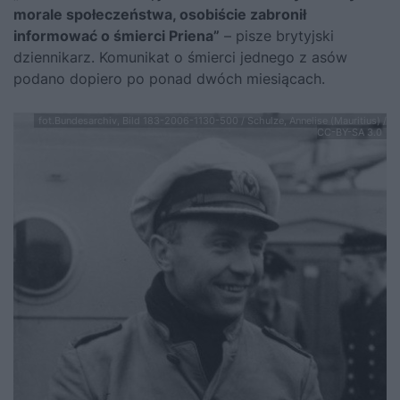
morale społeczeństwa, osobiście zabronił
informować o śmierci Priena”
– pisze brytyjski
dziennikarz. Komunikat o śmierci jednego z asów
podano dopiero po ponad dwóch miesiącach.
fot.Bundesarchiv, Bild 183-2006-1130-500 / Schulze, Annelise (Mauritius) /
CC-BY-SA 3.0