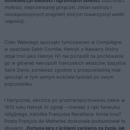
doświadczył słabości i ogromnych boleści
: duszności,
mdłości, nieprzerwanej gorączki, zmian nastroju i
niezaspokojonych pragnień, którym towarzyszył wielki
niepokój.
Ciało Walezego spoczęło tymczasowo w Compiègne
w opactwie Saint-Cornille. Henryk z Nawarry (który
objął tron jako Henryk IV) nie pozwolił na pochowanie
go w głównej nekropolii francuskich władców, bazylice
Saint Denis, ponieważ zgodnie z przepowiednią miał
spocząć w tym samym kościele tydzień po swym
poprzedniku.
I faktycznie, wkrótce po przetransportowaniu zwłok w
1610 roku Henryk IV zginął – również z ręki fanatyka
religijnego, katolika Françoisa Ravaillaca. Ironia losu?
Poeta François de Malherbe doskonale podsumował to
słowami:
„Fortuna igra z królami zarówno za życia, jak