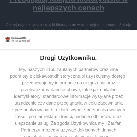
najlepszych cenach
Odkryj najciekawsze książki historyczne w atrakcyjnych cenach. Sekcja
powstała we współpracy z Lubimyczytac.pl, największą społecznością
miłośników literatury w Polsce – dzięki temu możesz wybierać spośród
tytułów najwyżej ocenianych przez czytelników.
Drogi Użytkowniku,
My, naszych 1160 zaufanych partnerów oraz inne
podmioty z ciekawostkihistoryczne.pl uzyskujemy dostęp i
SERWIS
przechowujemy informacje na urządzeniu oraz
przetwarzamy dane osobowe, takie jak unikalne
SPOŁECZNOŚĆ
identyfikatory, standardowe informacje wysyłane przez
urządzenie czy dane przeglądania w celu zapewniania
WSPÓŁPRACA
spersonalizowanych reklam, wybór spersonalizowanych
KONTAKT
treści, pomiar reklam i treści, badanie odbiorców oraz
ulepszanie usług. Za zgodą Użytkownika my i Zaufani
Partnerzy możemy używać dokładnych danych
geolokalizacyjnych oraz aktywnie skanować