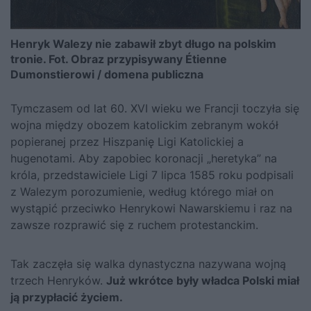
Henryk Walezy nie zabawił zbyt długo na polskim
tronie. Fot. Obraz przypisywany
Étienne
Dumonstierowi / domena publiczna
Tymczasem od lat 60. XVI wieku we Francji toczyła się
wojna między obozem katolickim zebranym wokół
popieranej przez Hiszpanię Ligi Katolickiej a
hugenotami. Aby zapobiec koronacji „heretyka” na
króla, przedstawiciele Ligi 7 lipca 1585 roku podpisali
z Walezym porozumienie, według którego miał on
wystąpić przeciwko Henrykowi Nawarskiemu i raz na
zawsze rozprawić się z ruchem protestanckim.
Tak zaczęła się walka dynastyczna nazywana wojną
trzech Henryków.
Już wkrótce były władca Polski miał
ją przypłacić życiem.