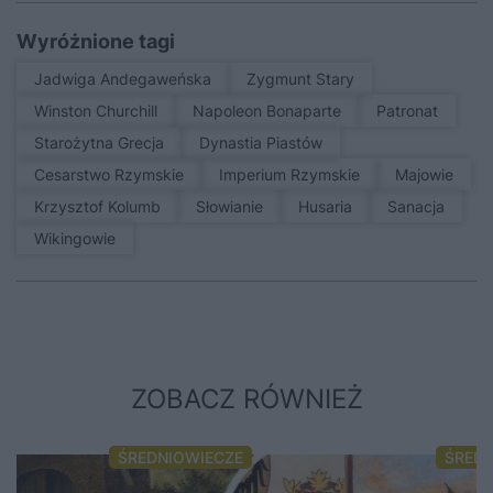
Wyróżnione tagi
Jadwiga Andegaweńska
Zygmunt Stary
Winston Churchill
Napoleon Bonaparte
patronat
Starożytna Grecja
Dynastia Piastów
Cesarstwo Rzymskie
Imperium Rzymskie
Majowie
Krzysztof Kolumb
Słowianie
Husaria
sanacja
Wikingowie
ZOBACZ RÓWNIEŻ
ŚREDNIOWIECZE
ŚRED