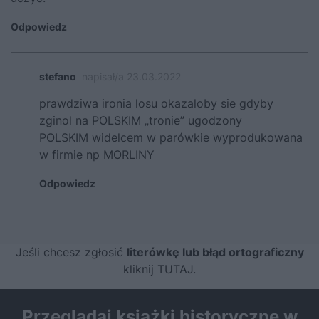
Odpowiedz
stefano
napisał/a 23.03.2022
prawdziwa ironia losu okazaloby sie gdyby
zginol na POLSKIM „tronie” ugodzony
POLSKIM widelcem w parówkie wyprodukowana
w firmie np MORLINY
Odpowiedz
Jeśli chcesz zgłosić
literówkę lub błąd ortograficzny
kliknij TUTAJ
.
Przeglądaj książki historyczne w