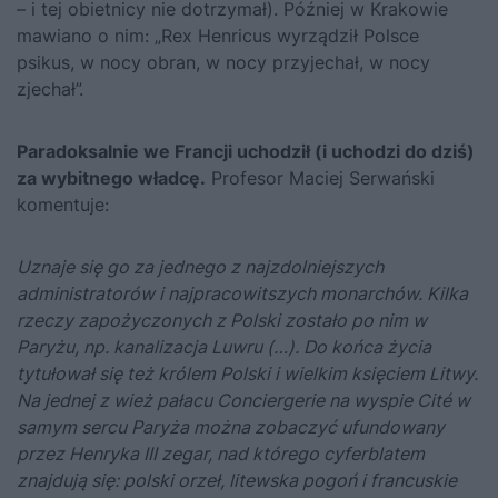
– i tej obietnicy nie dotrzymał). Później w Krakowie
mawiano o nim: „Rex Henricus wyrządził Polsce
psikus, w nocy obran, w nocy przyjechał, w nocy
zjechał”.
Paradoksalnie we Francji uchodził (i uchodzi do dziś)
za wybitnego władcę.
Profesor Maciej Serwański
komentuje:
Uznaje się go za jednego z najzdolniejszych
administratorów i najpracowitszych monarchów. Kilka
rzeczy zapożyczonych z Polski zostało po nim w
Paryżu, np. kanalizacja Luwru (…). Do końca życia
tytułował się też królem Polski i wielkim księciem Litwy.
Na jednej z wież pałacu Conciergerie na wyspie Cité w
samym sercu Paryża można zobaczyć ufundowany
przez Henryka III zegar, nad którego cyferblatem
znajdują się: polski orzeł, litewska pogoń i francuskie