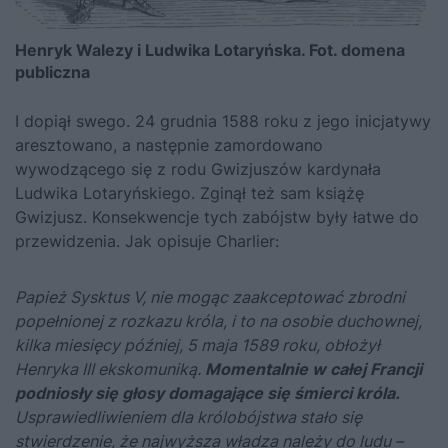
Henryk Walezy i Ludwika Lotaryńska. Fot. domena
publiczna
I dopiął swego. 24 grudnia 1588 roku z jego inicjatywy
aresztowano, a następnie zamordowano
wywodzącego się z rodu Gwizjuszów kardynała
Ludwika Lotaryńskiego. Zginął też sam książę
Gwizjusz. Konsekwencje tych zabójstw były łatwe do
przewidzenia. Jak opisuje Charlier:
Papież Sysktus V, nie mogąc zaakceptować zbrodni
popełnionej z rozkazu króla, i to na osobie duchownej,
kilka miesięcy później, 5 maja 1589 roku, obłożył
Henryka III ekskomuniką.
Momentalnie w całej Francji
podniosły się głosy domagające się śmierci króla.
Usprawiedliwieniem dla królobójstwa stało się
stwierdzenie, że najwyższa władza należy do ludu –