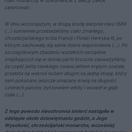
ciało monarchy w dokumencie z sekcji zwłok
zanotowali:
W dniu wczorajszym, w drugą środę sierpnia roku 1589
(…) sumiennie przebadaliśmy ciało zmarłego,
chrześcijańskiego króla Francji i Polski Henryka III, po
którym zachowały się same dobre wspomnienia (…). Po
szczegółowym zbadaniu wszelkich narządów
znajdujących się w dolnej partii brzucha zauważyliśmy,
że część jelita cienkiego zwana jelitem krętym została
przebita na wskroś nożem długim na jedną stopę, który
nam pokazano jeszcze umazany krwią na długości
czterech palców, był bowiem wbity i wszedł w głąb
ciała (…).
Z tego powodu nieuchronna śmierć nastąpiła w
odstępie około dziewiętnastu godzin, a Jego
Wysokość, chrześcijański monarcha, wcześniej