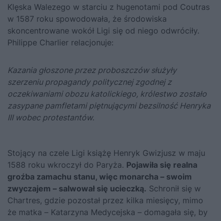
Klęska Walezego w starciu z hugenotami pod Coutras
w 1587 roku spowodowała, że środowiska
skoncentrowane wokół Ligi się od niego odwróciły.
Philippe Charlier relacjonuje:
Kazania głoszone przez proboszczów służyły
szerzeniu propagandy politycznej zgodnej z
oczekiwaniami obozu katolickiego, królestwo zostało
zasypane pamfletami piętnującymi bezsilność Henryka
III wobec protestantów.
Stojący na czele Ligi książę Henryk Gwizjusz w maju
1588 roku wkroczył do Paryża.
Pojawiła się realna
groźba zamachu stanu, więc monarcha – swoim
zwyczajem – salwował się ucieczką.
Schronił się w
Chartres, gdzie pozostał przez kilka miesięcy, mimo
że matka – Katarzyna Medycejska – domagała się, by