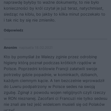
naprawdę byłyby to ważne dokumenty, to nie było
konieczności by król czytał je już teraz, natychmiast,
siedząc na kiblu, bo jakby to kilka minut poczekało to
i tak nic by się nie zmieniło.
Odpowiedz
Anonim
napisał/a 18.02.2021
Kto by pomyślał że Walezy zginie przez odrobinę
higieny którą poznał podczas krótkich rządów w
Polsce. Poprzedni królowie Francji załatwili swoje
potrzeby gdzie popadnie, w kominkach, dzbanch,
każdym ciemnym kącie. A ten bezczelnie wprowadził
do Luwru podpatrzony w Polsce sedes na swoją
zgubę. Zginął z powodu wojen religijnych czyli rzeczy
w RON nieznanej. Zacofani ci Francuzi nie tylko sedesu
nie znali ale też jeść widelcem musieli się od Polaków
uczyć.