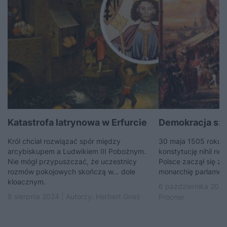
Katastrofa latrynowa w Erfurcie
Demokracja szl
Król chciał rozwiązać spór między
30 maja 1505 roku s
arcybiskupem a Ludwikiem III Pobożnym.
konstytucję nihil nov
Nie mógł przypuszczać, że uczestnicy
Polsce zaczął się zmi
rozmów pokojowych skończą w... dole
monarchię parlament
kloacznym.
6 października 2022
8 sierpnia 2024 | Autorzy:
Herbert Gnaś
Procner