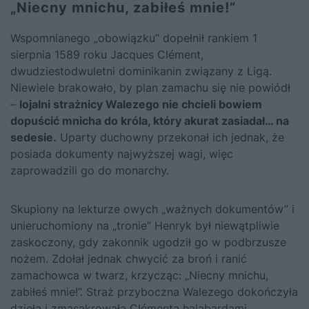
„Niecny mnichu, zabiłeś mnie!”
Wspomnianego „obowiązku” dopełnił rankiem 1
sierpnia 1589 roku Jacques Clément,
dwudziestodwuletni dominikanin związany z Ligą.
Niewiele brakowało, by plan zamachu się nie powiódł
–
lojalni strażnicy Walezego nie chcieli bowiem
dopuścić mnicha do króla, który akurat zasiadał… na
sedesie.
Uparty duchowny przekonał ich jednak, że
posiada dokumenty najwyższej wagi, więc
zaprowadzili go do monarchy.
Skupiony na lekturze owych „ważnych dokumentów” i
unieruchomiony na „tronie” Henryk był niewątpliwie
zaskoczony, gdy zakonnik ugodził go w podbrzusze
nożem. Zdołał jednak chwycić za broń i ranić
zamachowca w twarz, krzycząc: „Niecny mnichu,
zabiłeś mnie!”. Straż przyboczna Walezego dokończyła
dzieła i zmasakrowała Clémenta halabardami.