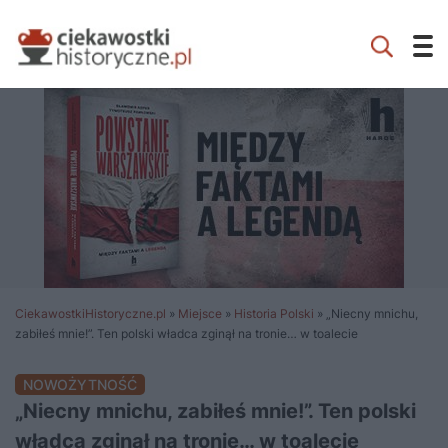
CiekawostkiHistoryczne.pl
»
Miejsce
»
Historia Polski
»
„Niecny mnichu,
zabiłeś mnie!”. Ten polski władca zginął na tronie… w toalecie
NOWOŻYTNOŚĆ
„Niecny mnichu, zabiłeś mnie!”. Ten polski
władca zginął na tronie… w toalecie