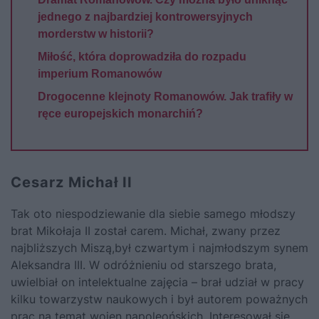
jednego z najbardziej kontrowersyjnych
morderstw w historii?
Miłość, która doprowadziła do rozpadu
imperium Romanowów
Drogocenne klejnoty Romanowów. Jak trafiły w
ręce europejskich monarchiń?
Cesarz Michał II
Tak oto niespodziewanie dla siebie samego młodszy
brat Mikołaja II został carem. Michał, zwany przez
najbliższych Miszą,był czwartym i najmłodszym synem
Aleksandra III. W odróżnieniu od starszego brata,
uwielbiał on intelektualne zajęcia – brał udział w pracy
kilku towarzystw naukowych i był autorem poważnych
prac na temat wojen napoleońskich. Interesował się