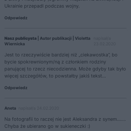
Ukrainie przepadl podczas wojny.
Odpowiedz
Nasz publicysta
| Autor publikacji | Violetta
napisał/a
Wiernicka
23.02.2020
Jest to rzeczywiście bardziej niż „ciekawostka”, bo
bycie spokrewnionym/ną z członkiem rodziny
panującej to rzecz niecodzienna. Może gdyby tak było
więcej szczegółów, to powstałby jakiś tekst…
Odpowiedz
Aneta
napisał/a 24.02.2020
Na fotografii to raczej nie jest Aleksandra z synem…….
Chyba że ubierano go w sukieneczki :)