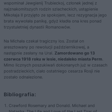
wspominał Jewgienij Trubieckoj, członek jednej z
najznakomitszych rodzin szlacheckich, ustąpienie
Mikołaja II przyjęto ze spokojem, lecz rezygnacja jego
brata wywołała panikę, gdyż kładła ona kres ponad
trzystuletniej dynastii Romanowów.
Na Michała czekał tragiczny los. Został on
aresztowany po rewolucji październikowej, a
następnie zesłany na Ural.
Zamordowano go 13
czerwca 1918 roku w lesie, niedaleko miasta Perm
.
Mimo licznych poszukiwań dokonanych już w czasach
postradzieckich, ciało ostatniego cesarza Rosji nie
zostało odnalezione.
Bibliografia:
Crawford Rosemary and Donald. Michael and
Natasha. The Life and Love of the Last Tzar of