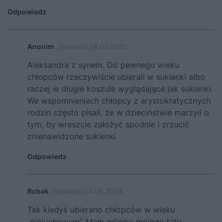
Odpowiedz
Anonim
napisał/a 24.02.2020
Aleksandra z synem. Do pewnego wieku
chłopców rzeczywiście ubierali w sukienki albo
raczej w długie koszule wyglądające jak sukienki.
We wspomnieniach chłopcy z arystokratycznych
rodzin często pisali, że w dzieciństwie marzyli o
tym, by wreszcie założyć spodnie i zrzucić
znienawidzone sukienki
Odpowiedz
Robak
napisał/a 04.06.2024
Tak kiedyś ubierano chłopców w wieku
„pieluchowym”. Mam zdjęcie mojego taty