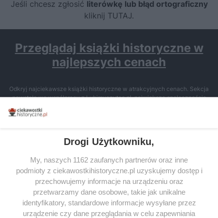
Jeśli chcesz zgłosić
literówkę lub błąd ortograficzny
kliknij TUTAJ
.
Przeglądaj książki historyczne w
najlepszych cenach
Odkryj najciekawsze książki historyczne w atrakcyjnych cenach. Sekcja
powstała we współpracy z Lubimyczytac.pl, największą społecznością
miłośników literatury w Polsce – dzięki temu możesz wybierać spośród
tytułów najwyżej ocenianych przez czytelników.
Drogi Użytkowniku,
My, naszych 1162 zaufanych partnerów oraz inne
podmioty z ciekawostkihistoryczne.pl uzyskujemy dostęp i
SERWIS
przechowujemy informacje na urządzeniu oraz
przetwarzamy dane osobowe, takie jak unikalne
SPOŁECZNOŚĆ
identyfikatory, standardowe informacje wysyłane przez
urządzenie czy dane przeglądania w celu zapewniania
WSPÓŁPRACA