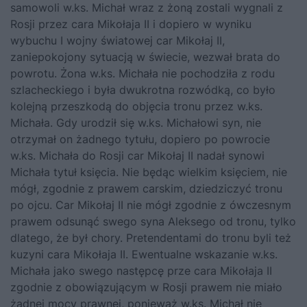
samowoli w.ks. Michał wraz z żoną zostali wygnali z
Rosji przez cara Mikołaja II i dopiero w wyniku
wybuchu I wojny światowej car Mikołaj II,
zaniepokojony sytuacją w świecie, wezwał brata do
powrotu. Żona w.ks. Michała nie pochodziła z rodu
szlacheckiego i była dwukrotna rozwódką, co było
kolejną przeszkodą do objęcia tronu przez w.ks.
Michała. Gdy urodził się w.ks. Michałowi syn, nie
otrzymał on żadnego tytułu, dopiero po powrocie
w.ks. Michała do Rosji car Mikołaj II nadał synowi
Michała tytuł księcia. Nie będąc wielkim księciem, nie
mógł, zgodnie z prawem carskim, dziedziczyć tronu
po ojcu. Car Mikołaj II nie mógł zgodnie z ówczesnym
prawem odsunąć swego syna Aleksego od tronu, tylko
dlatego, że był chory. Pretendentami do tronu byli też
kuzyni cara Mikołaja II. Ewentualne wskazanie w.ks.
Michała jako swego następcę prze cara Mikołaja II
zgodnie z obowiązującym w Rosji prawem nie miało
żadnej mocy prawnej, ponieważ w.ks. Michał nie