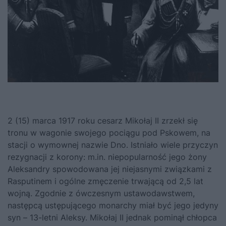
2 (15) marca 1917 roku cesarz Mikołaj II zrzekł się
tronu w wagonie swojego pociągu pod Pskowem, na
stacji o wymownej nazwie Dno. Istniało wiele przyczyn
rezygnacji z korony: m.in. niepopularność jego żony
Aleksandry spowodowana jej niejasnymi związkami z
Rasputinem i ogólne zmęczenie trwającą od 2,5 lat
wojną. Zgodnie z ówczesnym ustawodawstwem,
następcą ustępującego monarchy miał być jego jedyny
syn – 13-letni Aleksy. Mikołaj II jednak pominął chłopca