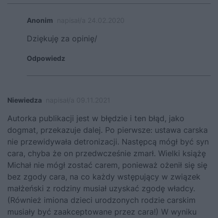
Anonim
napisał/a 24.02.2020
Dziękuję za opinię/
Odpowiedz
Niewiedza
napisał/a 09.11.2021
Autorka publikacji jest w błędzie i ten błąd, jako
dogmat, przekazuje dalej. Po pierwsze: ustawa carska
nie przewidywała detronizacji. Następcą mógł być syn
cara, chyba że on przedwcześnie zmarł. Wielki książę
Michał nie mógł zostać carem, ponieważ ożenił się się
bez zgody cara, na co każdy wstępujący w związek
małżeński z rodziny musiał uzyskać zgodę władcy.
(Również imiona dzieci urodzonych rodzie carskim
musiały być zaakceptowane przez cara!) W wyniku