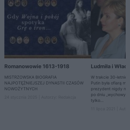
Romanowowie 1613-1918
Ludmiła i Władim
MISTRZOWSKA BIOGRAFIA
W trakcie 30-letnie
NAJPOTĘŻNIEJSZEJ DYNASTII CZASÓW
Putin była ofiarą męż
NOWOŻYTNYCH
prezydent nigdy nie 
po dniu „wychowywał
24 stycznia 2025 | Autorzy:
Redakcja
tylko...
11 lipca 2021 | Auto