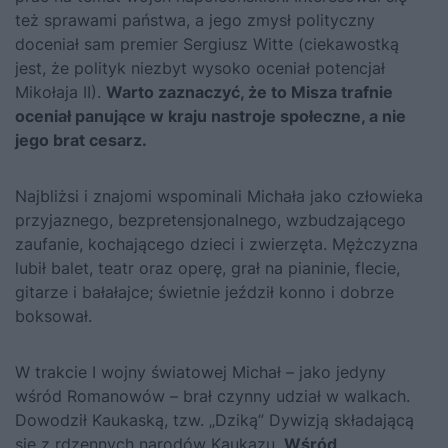
też sprawami państwa, a jego zmysł polityczny
doceniał sam premier Sergiusz Witte (ciekawostką
jest, że polityk niezbyt wysoko oceniał potencjał
Mikołaja II).
Warto zaznaczyć, że to Misza trafnie
oceniał panujące w kraju nastroje społeczne, a nie
jego brat cesarz.
Najbliżsi i znajomi wspominali Michała jako człowieka
przyjaznego, bezpretensjonalnego, wzbudzającego
zaufanie, kochającego dzieci i zwierzęta. Mężczyzna
lubił balet, teatr oraz operę, grał na pianinie, flecie,
gitarze i bałałajce; świetnie jeździł konno i dobrze
boksował.
W trakcie I wojny światowej Michał – jako jedyny
wśród Romanowów – brał czynny udział w walkach.
Dowodził Kaukaską, tzw. „Dziką” Dywizją składającą
się z rdzennych narodów Kaukazu.
Wśród