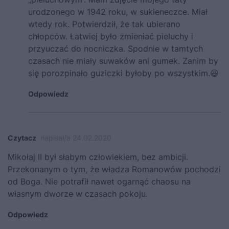
urodzonego w 1942 roku, w sukieneczce. Miał
wtedy rok. Potwierdził, że tak ubierano
chłopców. Łatwiej było zmieniać pieluchy i
przyuczać do nocniczka. Spodnie w tamtych
czasach nie miały suwaków ani gumek. Zanim by
się porozpinało guziczki byłoby po wszystkim.😆
Odpowiedz
Czytacz
napisał/a 24.02.2020
Mikołaj II był słabym człowiekiem, bez ambicji.
Przekonanym o tym, że władza Romanowów pochodzi
od Boga. Nie potrafił nawet ogarnąć chaosu na
własnym dworze w czasach pokoju.
Odpowiedz