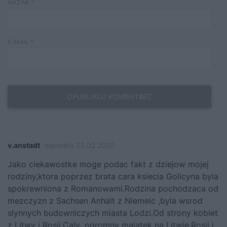
NAZWA
*
E-MAIL
*
v.anstadt
napisał/a 23.02.2020
Jako ciekawostke moge podac fakt z dziejow mojej
rodziny,ktora poprzez brata cara ksiecia Golicyna byla
spokrewniona z Romanowami.Rodzina pochodzaca od
mezczyzn z Sachsen Anhalt z Niemeic ,byla wsrod
slynnych budowniczych miasta Lodzi.Od strony kobiet
z Litwy i Rosji.Caly ,ogromny majatek na Litwie,Rosji i