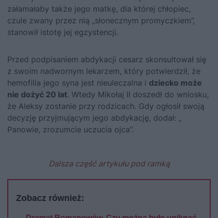
załamałaby także jego matkę, dla której chłopiec,
czule zwany przez nią „słonecznym promyczkiem”,
stanowił istotę jej egzystencji.
Przed podpisaniem abdykacji cesarz skonsultował się
z swoim nadwornym lekarzem, który potwierdził, że
hemofilia jego syna jest nieuleczalna i
dziecko może
nie dożyć 20 lat
. Wtedy Mikołaj II doszedł do wniosku,
że Aleksy zostanie przy rodzicach. Gdy ogłosił swoją
decyzję przyjmującym jego abdykację, dodał: „
Panowie, zrozumcie uczucia ojca”.
Dalsza część artykułu pod ramką
Zobacz również:
Dramat Romanowów. Czy można było uniknąć