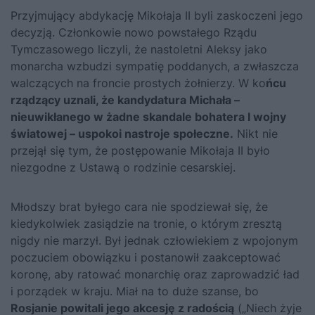
Przyjmujący abdykację Mikołaja II byli zaskoczeni jego
decyzją. Członkowie nowo powstałego Rządu
Tymczasowego liczyli, że nastoletni Aleksy jako
monarcha wzbudzi sympatię poddanych, a zwłaszcza
walczących na froncie prostych żołnierzy. W ko
ńcu
rządzący uznali, że kandydatura Michała –
nieuwikłanego w żadne skandale bohatera I wojny
światowej – uspokoi nastroje społeczne.
Nikt nie
przejął się tym, że postępowanie Mikołaja II było
niezgodne z Ustawą o rodzinie cesarskiej.
Młodszy brat byłego cara nie spodziewał się, że
kiedykolwiek zasiądzie na tronie, o którym zresztą
nigdy nie marzył. Był jednak człowiekiem z wpojonym
poczuciem obowiązku i postanowił zaakceptować
koronę, aby ratować monarchię oraz zaprowadzić ład
i porządek w kraju. Miał na to duże szanse, bo
Rosjanie powitali jego akcesję z radością
(„Niech żyje