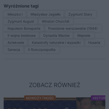
Wyróżnione tagi
Mieszko I
Władysław Jagiełło
Zygmunt Stary
Zygmunt August
Winston Churchill
Napoleon Bonaparte
Powstanie warszawskie (1944)
II wojna światowa
Dynastia Wazów
Majowie
Aztekowie
Katastrofy naturalne i wypadki
Husaria
sanacja
II Rzeczpospolita
ZOBACZ RÓWNIEŻ
NOWOŻYTNOŚĆ
HISTORI