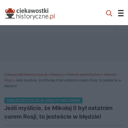
CiekawostkiHistoryczne.pl
»
Miejsce
»
Historia powszechna
»
Historia
Rosji
»
Jeśli myślicie, że Mikołaj II był ostatnim carem Rosji, to jesteście w
błędzie!
DWUDZIESTOLECIE MIĘDZYWOJENNE
Jeśli myślicie, że Mikołaj II był ostatnim
carem Rosji, to jesteście w błędzie!