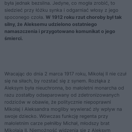
była jednak bezsilna. Jedyne, co mogła zrobić, to
siedzieć przy łóżku synka i odgarniać włosy z jego
spoconego czoła.
W 1912 roku rzut choroby był tak
silny, że Aleksemu udzielono ostatniego
namaszczenia i przygotowano komunikat o jego
śmierci.
Wracając do dnia 2 marca 1917 roku, Mikołaj II nie czuł
się na siłach, by rozstać się z synem. Rozłąka z
Aleksym była nieuchronna, bo małoletni monarcha od
razu zostałby odseparowany od zdetronizowanych
rodziców w obawie, że politycznie niepoprawni
Mikołaj i Aleksandra mogliby wywierać zły wpływ na
swoje dziecko. Wówczas funkcję regenta przy
małoletnim carze pełniłby Michał, młodszy brat
Mikołaja II. Niemożność widzenia się z Aleksym