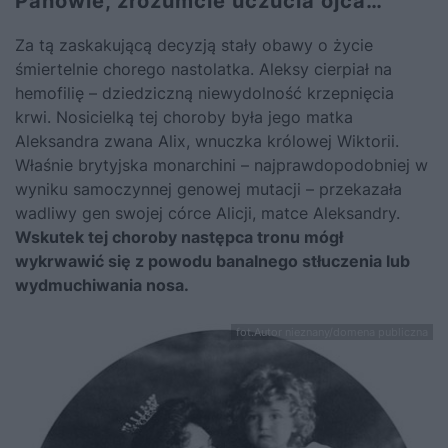
Panowie, zrozumcie uczucia ojca…
Za tą zaskakującą decyzją stały obawy o życie
śmiertelnie chorego nastolatka. Aleksy cierpiał na
hemofilię – dziedziczną niewydolność krzepnięcia
krwi. Nosicielką tej choroby była jego matka
Aleksandra zwana Alix, wnuczka królowej Wiktorii.
Właśnie brytyjska monarchini – najprawdopodobniej w
wyniku samoczynnej genowej mutacji – przekazała
wadliwy gen swojej córce Alicji, matce Aleksandry.
Wskutek tej choroby następca tronu mógł
wykrwawić się z powodu banalnego stłuczenia lub
wydmuchiwania nosa.
fot.Autor nieznany/domena publiczna