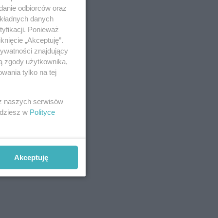
adanie odbiorców oraz
okładnych danych
yfikacji. Ponieważ
knięcie „Akceptuję”.
rywatności znajdujący
ją zgody użytkownika,
 miały
wania tylko na tej
iedyś
 nie
 z naszych serwisów
owe
jdziesz w
Polityce
Akceptuję