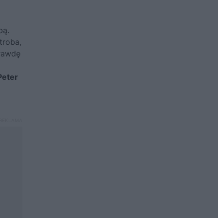
bą.
troba,
prawdę
Peter