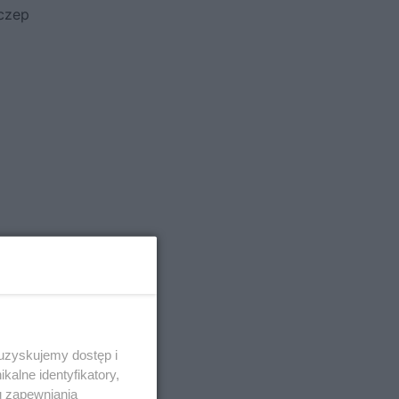
zczep
 uzyskujemy dostęp i
alne identyfikatory,
u zapewniania