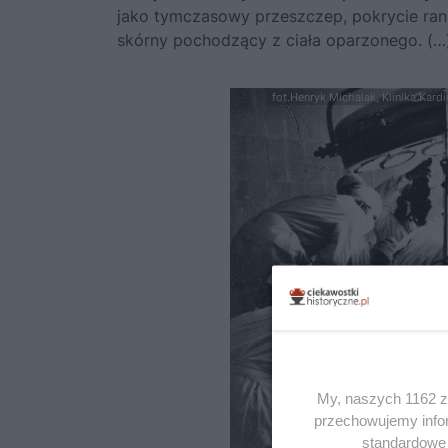
jako tymczasowy przeszczep, pokrycie ran 
skórny pochodzący z ciała oparzonego. (…
fot.Henryk Michalak, Klinika Kardi
My, naszych 1162 za
przechowujemy infor
standardowe 