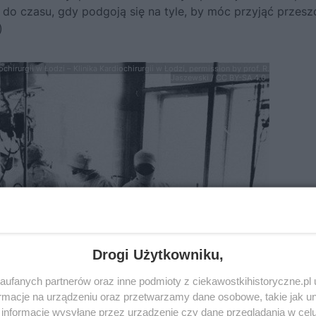
do czasu, gdy podgoją się na tyle, by móc przyjąć przes
)
ochirurgii w Łodzi – Klinika Kardiochirurgii w Łodzi, permission by prof. R.
Jaszewski / CC BY-SA 4.0
Drogi Użytkowniku,
ufanych partnerów oraz inne podmioty z ciekawostkihistoryczne.pl
macje na urządzeniu oraz przetwarzamy dane osobowe, takie jak unik
informacje wysyłane przez urządzenie czy dane przeglądania w cel