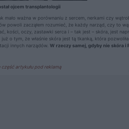
tał ojcem transplantologii
ak mało ważna w porównaniu z sercem, nerkami czy wątro
w powoli zacząłem rozumieć, że każdy narząd, czy to wą
ać, kości, oczy, zastawki serca i – tak jest – skóra, jest na
ż o tym, że właśnie skóra jest tą tkanką, która pozwoliła
tacji innych narządów.
W rzeczy samej, gdyby nie skóra i 