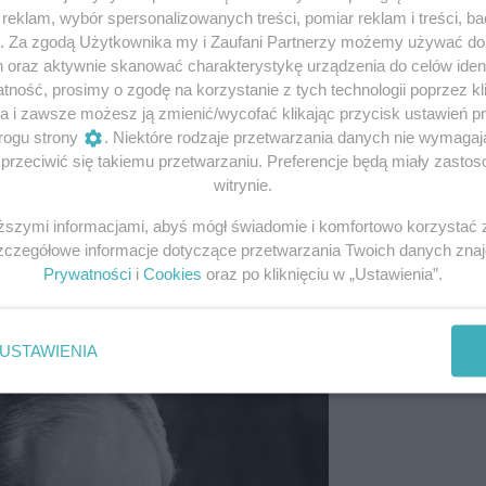
eklam, wybór spersonalizowanych treści, pomiar reklam i treści, b
g. Za zgodą Użytkownika my i Zaufani Partnerzy możemy używać d
h oraz aktywnie skanować charakterystykę urządzenia do celów ident
ność, prosimy o zgodę na korzystanie z tych technologii poprzez kli
a i zawsze możesz ją zmienić/wycofać klikając przycisk ustawień p
rogu strony
. Niektóre rodzaje przetwarzania danych nie wymaga
y skóry” nie miałem pojęcia, kto opracował procedurę, jak
rzeciwić się takiemu przetwarzaniu. Preferencje będą miały zastoso
 przeszczepiania narządów ani jak ważne będzie dla mnie k
witrynie.
nie miałem jeszcze zajęć klinicznych z pacjentami, nigdy
rażałem sobie, że zostanę onkologiem dziecięcym. Ale
iższymi informacjami, abyś mógł świadomie i komfortowo korzystać
iu to będzie coś ciekawego, kusiło mnie też, by zdobyć n
Szczegółowe informacje dotyczące przetwarzania Twoich danych zna
nej. (…)
Prywatności
i
Cookies
oraz po kliknięciu w „Ustawienia”.
fot.domena publiczna
USTAWIENIA