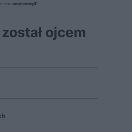
ojcem transplantologii?
 został ojcem
ch