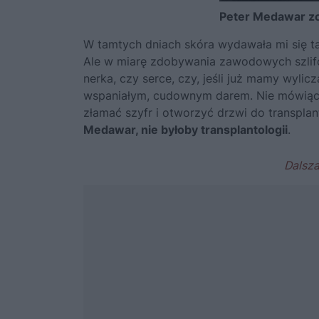
Peter Medawar zos
W tamtych dniach skóra wydawała mi się t
Ale w miarę zdobywania zawodowych szlifó
nerka, czy serce, czy, jeśli już mamy wylicz
wspaniałym, cudownym darem. Nie mówiąc ju
złamać szyfr i otworzyć drzwi do transplan
Medawar, nie byłoby transplantologii
.