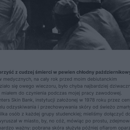
korzyść z cudzej śmierci w pewien chłodny październikow
ów medycznych, na cały rok przed moim debiutanckim
 działo się owego wieczoru, było chyba najbardziej dziwacz
i miałem do czynienia podczas mojej pracy zawodowej.
hters Skin Bank, instytucji założonej w 1978 roku przez ce
elu odzyskiwania i przechowywania skóry od świeżo zmarł
ka osób z każdej grupy studenckiej; mieliśmy dołączyć d
 wyruszał w miasto, by, no cóż, mówiąc po prostu, zdejmo
bardzo ważny: pobrana skóra służyła później ofiarom opar