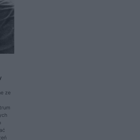
y
ne ze
ntrum
ych
o
wać
zeń