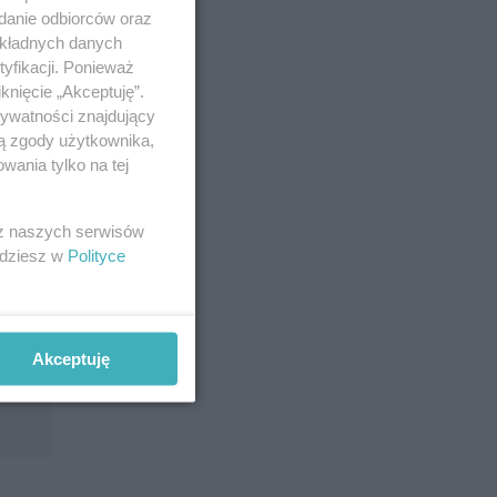
 nad
adanie odbiorców oraz
okładnych danych
yfikacji. Ponieważ
knięcie „Akceptuję”.
rywatności znajdujący
ją zgody użytkownika,
wania tylko na tej
 z naszych serwisów
jdziesz w
Polityce
Akceptuję