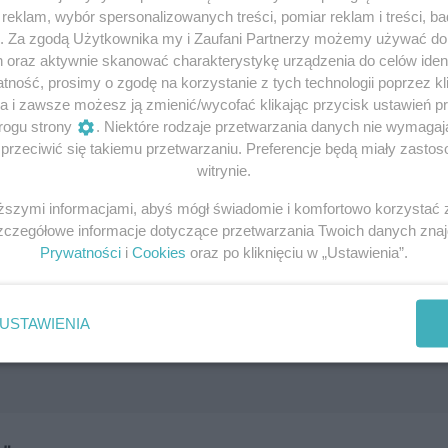
olerowane konwenanse. A przecież gdy Dietrich przebywała
eklam, wybór spersonalizowanych treści, pomiar reklam i treści, b
co najmniej od kilkudziesięciu lat. Także w Polsce.
g. Za zgodą Użytkownika my i Zaufani Partnerzy możemy używać d
h oraz aktywnie skanować charakterystykę urządzenia do celów ident
ność, prosimy o zgodę na korzystanie z tych technologii poprzez kli
a i zawsze możesz ją zmienić/wycofać klikając przycisk ustawień p
rogu strony
. Niektóre rodzaje przetwarzania danych nie wymaga
rzeciwić się takiemu przetwarzaniu. Preferencje będą miały zastoso
witrynie.
iższymi informacjami, abyś mógł świadomie i komfortowo korzystać
Szczegółowe informacje dotyczące przetwarzania Twoich danych zna
Prywatności
i
Cookies
oraz po kliknięciu w „Ustawienia”.
USTAWIENIA