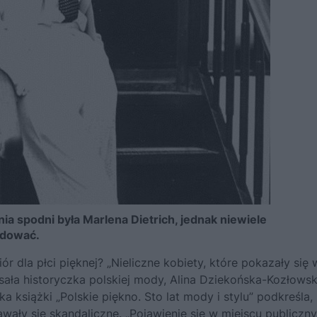
a spodni była Marlena Dietrich, jednak niewiele
adować.
ór dla płci pięknej? „Nieliczne kobiety, które pokazały się 
isała historyczka polskiej mody, Alina Dziekońska-Kozłowsk
ka książki „
Polskie piękno. Sto lat mody i stylu
” podkreśla,
wały się skandaliczne. „Pojawienie się w miejscu publiczn