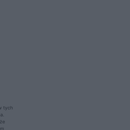
w tych
a.
 że
ym