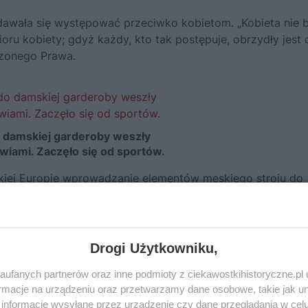
dawała się występować przeciwko kobietom. „Kobieta nie 
ru kobiety; gdyż każdy, kto tak postępuje, obrzydły jest 
rzonego Prawa.
 damskiej garderoby weszły
wiami. Zaczęło się od sportów.
skiej Europie wprowadzanie elementów męskiego stroju do
pór. We Francji jeszcze w 1933 roku obowiązywał zakaz
 się o tym ikona stylu i gorąca orędowniczka dwóch nogaw
żu w swojej charakterystycznej kreacji, na którą składały si
oszula i krawat, otrzymała…
policyjne ostrzeżenie, że moż
Drogi Użytkowniku,
ufanych partnerów oraz inne podmioty z ciekawostkihistoryczne.pl
macje na urządzeniu oraz przetwarzamy dane osobowe, takie jak unik
, jednak historia ta doskonale pokazuje, na co narażane b
informacje wysyłane przez urządzenie czy dane przeglądania w cel