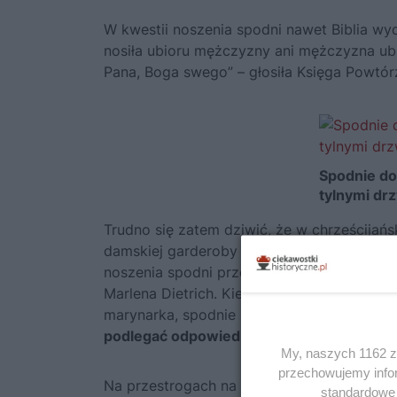
W kwestii noszenia spodni nawet Biblia wy
nosiła ubioru mężczyzny ani mężczyzna ubio
Pana, Boga swego” – głosiła Księga Powtó
Spodnie do
tylnymi drz
Trudno się zatem dziwić, że w chrześcijań
damskiej garderoby budziło zdecydowany o
noszenia spodni przez kobiety. Przekonała
Marlena Dietrich. Kiedy pojawiła się w Pary
marynarka, spodnie z wysoką talią, biała k
podlegać odpowiedzialności karnej!
My, naszych 1162 za
przechowujemy infor
Na przestrogach na szczęście się skończyło
standardowe 