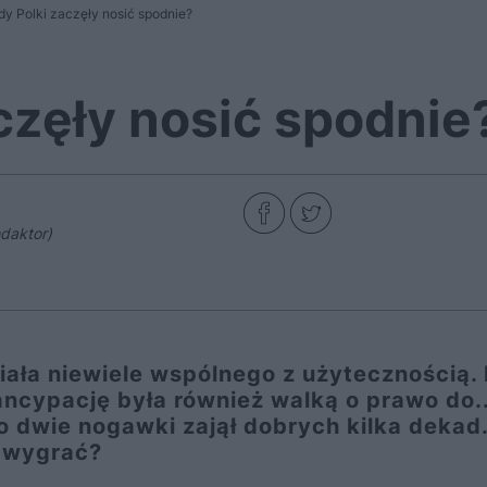
dy Polki zaczęły nosić spodnie?
częły nosić spodnie
daktor)
ała niewiele wspólnego z użytecznością. 
ncypację była również walką o prawo do..
o dwie nogawki zajął dobrych kilka dekad
ę wygrać?