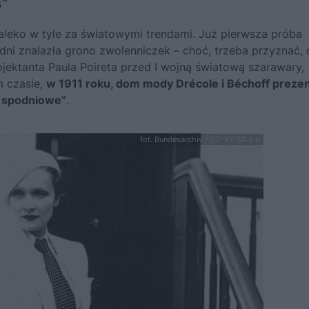
s”
aleko w tyle za światowymi trendami. Już pierwsza próba
ni znalazła grono zwolenniczek – choć, trzeba przyznać,
jektanta Paula Poireta przed I wojną światową szarawary,
m czasie,
w 1911 roku, dom mody Drécole i Béchoff preze
e spodniowe”
.
fot. Bundesarchiv / CC-BY-SA 3.0