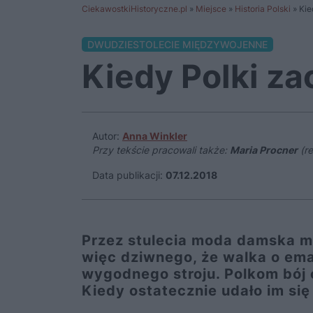
CiekawostkiHistoryczne.pl
»
Miejsce
»
Historia Polski
»
Kie
DWUDZIESTOLECIE MIĘDZYWOJENNE
Kiedy Polki za
Autor:
Anna Winkler
Przy tekście pracowali także:
Maria Procner
(re
Data publikacji:
07.12.2018
Przez stulecia moda damska mi
więc dziwnego, że walka o ema
wygodnego stroju. Polkom bój 
Kiedy ostatecznie udało im si