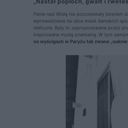
„Nastał popłoch, gwałt i rwete
Panie nad Wisłą nie pozostawały bowiem d
wprowadzenia na ulice miast damskich spod
nieliczne. Były to zaproponowane przez pro
inspirowane modą orientalną. W tym samy
na wyścigach w Paryżu tak zwane „sukni