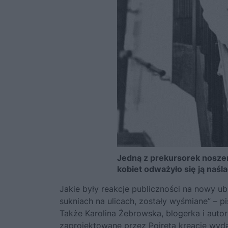
Jedną z prekursorek noszeni
kobiet odważyło się ją naśl
Jakie były reakcje publiczności na nowy ubi
sukniach na ulicach, zostały wyśmiane” – p
Także Karolina Żebrowska, blogerka i autor
zaprojektowane przez Poireta kreacje wyda