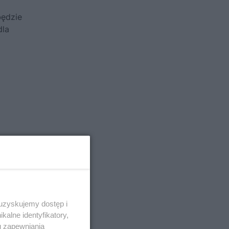
będzie
dla
ek,
ę
e
 uzyskujemy dostęp i
alne identyfikatory,
yły
u zapewniania