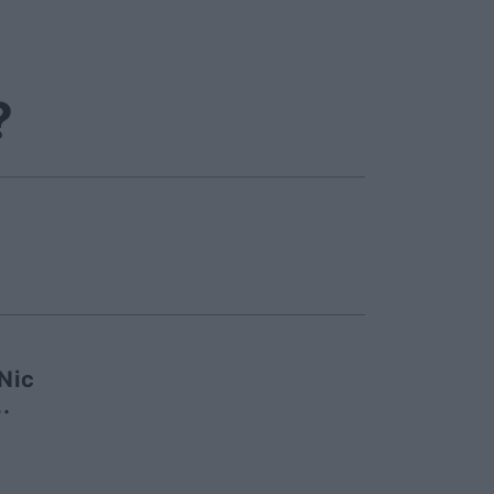
?
Nic
.
.