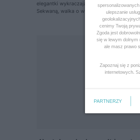
elegantki wykraczające poza społecznie t
spersonalizowanych r
Sekwaną, walka o wygodny ubiór trwała już 
ulepszanie usłu
geolokalizacyjnyc
cenimy Twoją prywat
Zgoda jest dobrowoln
się w lewym dolnym 
ale masz prawo sp
Zapoznaj się z pon
internetowych. 
PARTNERZY