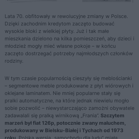
Lata 70. obfitowały w rewolucyjne zmiany w Polsce.
Dzięki zachodnim kredytom zaczęto budować
wysokie bloki z wielkiej płyty. Już i tak małe
mieszkania dzielono na kilka pomieszczeń, aby dzieci i
młodzież mogły mieć własne pokoje – w końcu
zaczęto dostrzegać potrzeby najmłodszych członków
rodziny.
W tym czasie popularnością cieszyły się meblościanki
– segmentowe meble produkowane z płyt wiórowych i
oklejane laminatem. Nie mniej popularne stały się
pralki automatyczne, na które jednak niewielu mogło
sobie pozwolić – niewystarczająco zamożni obywatele
zadawalali się pralką wirnikową „Frania”.
Szczytem
marzeń był fiat 126p, potocznie zwany maluchem,
produkowany w Bielsku-Białej i Tychach od 1973
roku
. Polska wersja „samochodu dla ludu” miała