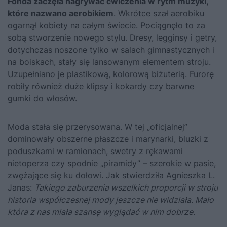
Fonda zaczęła nagrywać ćwiczenia w rytm muzyki,
które nazwano aerobikiem
. Wkrótce szał aerobiku
ogarnął kobiety na całym świecie. Pociągnęło to za
sobą stworzenie nowego stylu. Dresy, legginsy i getry,
dotychczas noszone tylko w salach gimnastycznych i
na boiskach, stały się lansowanym elementem stroju.
Uzupełniano je plastikową, kolorową biżuterią. Furorę
robiły również duże klipsy i kokardy czy barwne
gumki do włosów.
Moda stała się przerysowana. W tej „oficjalnej”
dominowały obszerne płaszcze i marynarki, bluzki z
poduszkami w ramionach, swetry z rękawami
nietoperza czy spodnie „piramidy” – szerokie w pasie,
zwężające się ku dołowi. Jak stwierdziła Agnieszka L.
Janas:
Takiego zaburzenia wszelkich proporcji w stroju
historia współczesnej mody jeszcze nie widziała. Mało
która z nas miała szansę wyglądać w nim dobrze
.