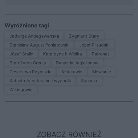
Wyróżnione tagi
Jadwiga Andegaweńska
Zygmunt Stary
Stanisław August Poniatowski
Józef Piłsudski
Józef Stalin
Katarzyna II Wielka
patronat
Starożytna Grecja
Dynastia Jagiellonów
Cesarstwo Rzymskie
Aztekowie
Słowianie
Katastrofy naturalne i wypadki
sanacja
Wikingowie
ZOBACZ RÓWNIEŻ