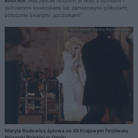
kolorach
. Najczęściej noszono je wraz z dżinsami i
skórzanymi kowbojkami lub zamszowymi półbutami,
potocznie zwanymi „szczurkami”.
fot.Archiwum Grażyny Rutowskiej/NAC
Maryla Rodowicz śpiewa na XII Krajowym Festiwalu
Piosenki Polskiej w Opolu