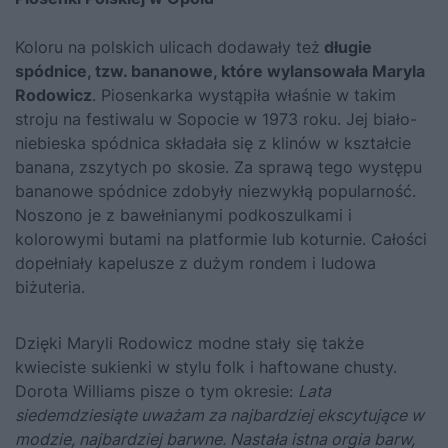
Koloru na polskich ulicach dodawały też
długie
spódnice, tzw. bananowe, które wylansowała Maryla
Rodowicz
. Piosenkarka wystąpiła właśnie w takim
stroju na festiwalu w Sopocie w 1973 roku. Jej biało-
niebieska spódnica składała się z klinów w kształcie
banana, zszytych po skosie. Za sprawą tego występu
bananowe spódnice zdobyły niezwykłą popularność.
Noszono je z bawełnianymi podkoszulkami i
kolorowymi butami na platformie lub koturnie. Całości
dopełniały kapelusze z dużym rondem i ludowa
biżuteria.
Dzięki Maryli Rodowicz modne stały się także
kwieciste sukienki w stylu folk i haftowane chusty.
Dorota Williams pisze o tym okresie:
Lata
siedemdziesiąte uważam za najbardziej ekscytujące w
modzie, najbardziej barwne. Nastała istna orgia barw,