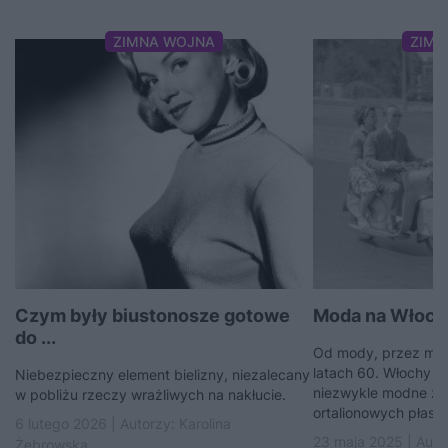
ZIMNA WOJNA
ZIMN
Czym były biustonosze gotowe
Moda na Włoch
do ...
Od mody, przez muz
latach 60. Włochy st
Niebezpieczny element bielizny, niezalecany
niezwykle modne za s
w pobliżu rzeczy wrażliwych na nakłucie.
ortalionowych płasz
6 lutego 2026 | Autorzy:
Karolina
23 maja 2025 | Auto
Żebrowska