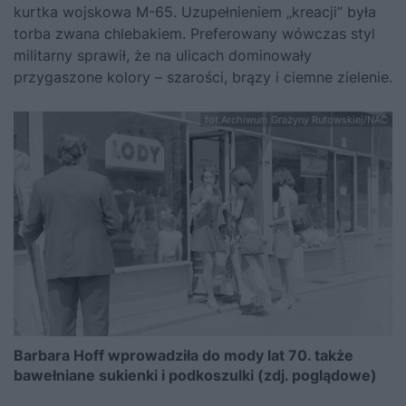
kurtka wojskowa M-65. Uzupełnieniem „kreacji” była
torba zwana chlebakiem. Preferowany wówczas styl
militarny sprawił, że na ulicach dominowały
przygaszone kolory – szarości, brązy i ciemne zielenie.
fot.Archiwum Grażyny Rutowskiej/NAC
Barbara Hoff wprowadziła do mody lat 70. także
bawełniane sukienki i podkoszulki (zdj. poglądowe)