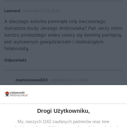
Leonard
napisał/a 21.12.2023
A dlaczego autorka pominęła rolę ówczesnego
dyktatora mody Jerzego Antkowiaka? Pan Jerzy mimo
bardzo podeszłego wieku cieszy się świetną pamięcią,
jest wytrawnym gawędziarzem i niedościgłym
felietonistą.
Odpowiedz
mamoniowa303
napisał/a 02.01.2024
Prawdopodobnie autorka nie ma pojęcia o
istnieniu pana Antkowiaka :)
Odpowiedz
Drogi Użytkowniku,
My, naszych 1162 zaufanych partnerów oraz inne