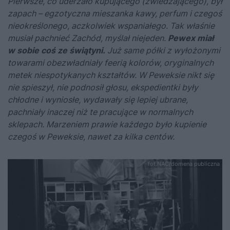
Pierwsze, co uderzało kupującego (zwiedzającego), był
zapach – egzotyczna mieszanka kawy, perfum i czegoś
nieokreślonego, aczkolwiek wspaniałego. Tak właśnie
musiał pachnieć Zachód, myślał niejeden.
Pewex miał
w sobie coś ze świątyni.
Już same półki z wyłożonymi
towarami obezwładniały feerią kolorów, oryginalnych
metek niespotykanych kształtów. W Peweksie nikt się
nie spieszył, nie podnosił głosu, ekspedientki były
chłodne i wyniosłe, wydawały się lepiej ubrane,
pachniały inaczej niż te pracujące w normalnych
sklepach. Marzeniem prawie każdego było kupienie
czegoś w Peweksie, nawet za kilka centów.
fot.NAC/domena publiczna