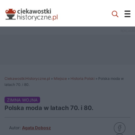
CiekawostkiHistoryczne.pl
»
Miejsce
»
Historia Polski
»
Polska moda w
latach 70. i 80.
ZIMNA WOJNA
Polska moda w latach 70. i 80.
Autor:
Agata Dobosz