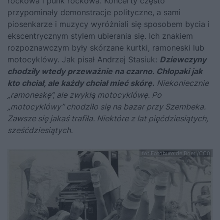
rockowa i punk rockowa. Koncerty często
przypominały demonstracje polityczne, a sami
piosenkarze i muzycy wyróżniali się sposobem bycia i
ekscentrycznym stylem ubierania się. Ich znakiem
rozpoznawczym były skórzane kurtki, ramoneski lub
motocyklówy. Jak pisał Andrzej Stasiuk:
Dziewczyny
chodziły wtedy przeważnie na czarno. Chłopaki jak
kto chciał, ale każdy chciał mieć skórę.
Niekoniecznie
„ramoneskę”, ale zwykłą motocyklówę. Po
„motocyklówy” chodziło się na bazar przy Szembeka.
Zawsze się jakaś trafiła. Niektóre z lat pięćdziesiątych,
sześćdziesiątych.
fot.Fotoburo de Boer /CC0