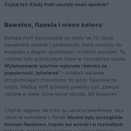
Czytaj też:
Kiedy Polki zaczęły nosić spodnie?
Bawełna, flanela i nieco koloru
Barbara Hoff wprowadziła do mody lat 70. także
bawełniane sukienki i podkoszulki, które noszono do
kompletu z długimi spódnicami i krótkimi szortami. Te
ostatnie były prawdziwym hitem w ówczesnym czasie.
Wylansowanie szortów wpłynęło również na
popularność „łyżwiarek”
– krótkich sukienek
przypominających kostiumy do jazdy figurowej na
lodzie. Według Hoff łyżwiarki powinny być „zawsze
odcięte w pasie. Góra raczej obcisła, dół kloszowy”.
Chętnie sięgano nie tylko po ubrania bawełniane, lecz
także te wykonane z flaneli.
Modne były szczególnie
koszule flanelowe, często we wzorki i w rozmaitych