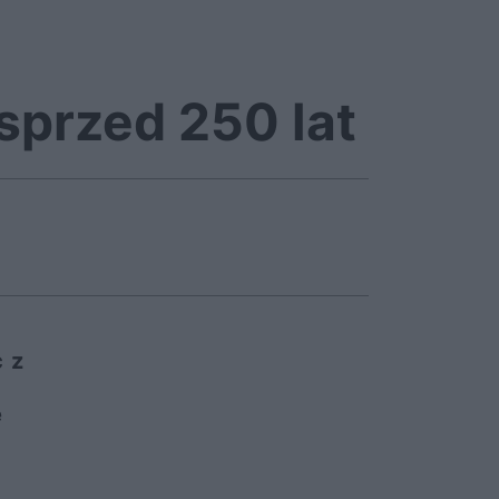
sprzed 250 lat
 z
ę