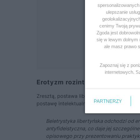
spersonalizowanych r
ulepszanie usłu
geolokalizacyjnyc
cenimy Twoją prywat
Zgoda jest dobrowoln
się w lewym dolnym 
ale masz prawo sp
Zapoznaj się z pon
internetowych. 
Erotyzm rozintelektualizowany
Zresztą, postawa libertyńska nie oznaczał
PARTNERZY
postawę intelektualno-światopoglądową – c
Beletrystyka libertyńska odchodzi od erot
antyfideistyczna, co daje jej szczególn
opisowego przy prezentowaniu praktyk