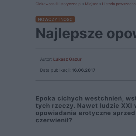
CiekawostkiHistoryczne.pl
»
Miejsce
»
Historia powszechn
NOWOŻYTNOŚĆ
Najlepsze opo
Autor:
Łukasz Gazur
Data publikacji:
16.06.2017
Epoka cichych westchnień, wst
tych rzeczy. Nawet ludzie XXI
opowiadania erotyczne sprzed ć
czerwienił?