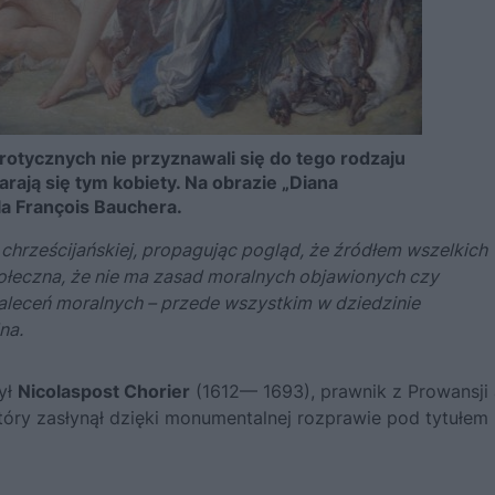
rotycznych nie przyznawali się do tego rodzaju
arają się tym kobiety. Na obrazie „Diana
la François Bauchera.
hrześcijańskiej, propagując pogląd, że źródłem wszelkich
łeczna, że nie ma zasad moralnych objawionych czy
aleceń moralnych – przede wszystkim w dziedzinie
na.
ył
Nicolaspost Chorier
(1612— 1693), prawnik z Prowansji 
który zasłynął dzięki monumentalnej rozprawie pod tytułem