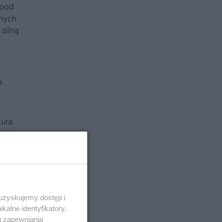
 pod
żnych
 silną
a
tura
ji, a
 uzyskujemy dostęp i
alne identyfikatory,
u zapewniania