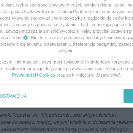
eklam, wybór spersonalizowanych treści, pomiar reklam i treści, b
g. Za zgodą Użytkownika my i Zaufani Partnerzy możemy używać d
h oraz aktywnie skanować charakterystykę urządzenia do celów ident
ność, prosimy o zgodę na korzystanie z tych technologii poprzez kli
a i zawsze możesz ją zmienić/wycofać klikając przycisk ustawień p
rogu strony
. Niektóre rodzaje przetwarzania danych nie wymaga
rzeciwić się takiemu przetwarzaniu. Preferencje będą miały zastoso
witrynie.
iższymi informacjami, abyś mógł świadomie i komfortowo korzystać
Szczegółowe informacje dotyczące przetwarzania Twoich danych zna
Prywatności
i
Cookies
oraz po kliknięciu w „Ustawienia”.
a wówczas wyłącznie rozkoszy cielesnych ale także pewną
USTAWIENIA
o znajdowało odbicie w pisarstwie. Jak pisze Jerzy Łojek:
yki “czystej” ku “filozoficznej”. Jest antykościelna i
e pole do popisu, między innymi właśnie w dziedzinie realiz
 seksualnych. Wprowadza na karty powieści czy dialogów