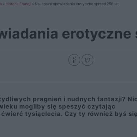
a
»
Historia Francji
»
Najlepsze opowiadania erotyczne sprzed 250 lat
wiadania erotyczne 
ydliwych pragnień i nudnych fantazji? Nic
 wieku mogliby się speszyć czytając
wierć tysiąclecia. Czy ty również byś si