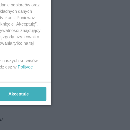
adanie odbiorców oraz
okładnych danych
yfikacji. Ponieważ
knięcie „Akceptuję”.
rywatności znajdujący
ją zgody użytkownika,
wania tylko na tej
 z naszych serwisów
jdziesz w
Polityce
Akceptuję
mu