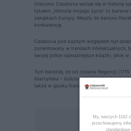
Giacomo Casanova wpisał się w historię o
tytułem „Historia mojego życia” to barwne
zakątkach Europy. Weszły do kanonu literatu
konkurencję.
Casanova pod każdym względem był dzieckie
zorientowany w trendach intelektualnych, b
swojej półce najważniejsze książki, jakie w
Tym bardziej, że od czasów Regencji (1715 
libertyńska – ilościowo rzecz ujmując – z
także w języku francuskim poza tym krajem
My, naszych 1162 za
przechowujemy infor
standardowe 