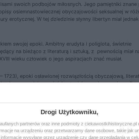
pisami swoich podbojów miłosnych. Jego pamiętniki znane
 opisy osiemnastowiecznej obyczajowości seksualnej w ró
ry erotycznej. W tej dziedzinie słynny libertyn miał jednak
m swojej epoki. Ambitny erudyta i poliglota, świetnie
ędący na bieżąco z literaturą i sztuką, z pewnością miał n
 XVIII wieku człowiek o jego aspiracjach znać musiał.
– 1723), epoki osławionej rozwiązłością obyczajową, litera
ajęła pierwsze miejsce wśród gatunków wydawanych we Franc
.
Drogi Użytkowniku,
ufanych partnerów oraz inne podmioty z ciekawostkihistoryczne.pl
macje na urządzeniu oraz przetwarzamy dane osobowe, takie jak unik
informacje wysyłane przez urządzenie czy dane przeglądania w cel