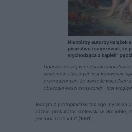
Niektórzy autorzy książek e
pisarstwa i sugerowali, że p
wychodząca z kąpieli” pędz
Uderza zresztą w podstawy moralności c
systemów etycznych jest konwencja spo
przyrodzonych, że wartość wszelkich z
obyczajowości erotycznej – jest względ
Jednym z protoplastów takiego myślenia b
później prokurator królewski w Grenoble, 
„Historia Delfinatu” (1661).