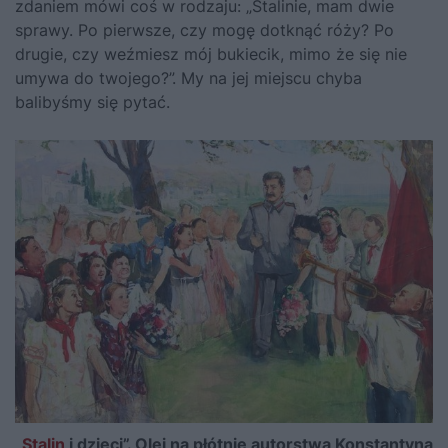
zdaniem mówi coś w rodzaju: „
Stalinie
, mam dwie
sprawy. Po pierwsze, czy mogę dotknąć róży? Po
drugie, czy weźmiesz mój bukiecik, mimo że się nie
umywa do twojego?”. My na jej miejscu chyba
balibyśmy się pytać.
„
Stalin
i dzieci”. Olej na płótnie autorstwa Konstantyna