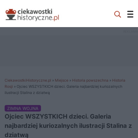
CiekawostkiHistoryczne.pl
»
Miejsce
»
Historia powszechna
»
Historia
Rosji
»
Ojciec WSZYSTKICH dzieci. Galeria najbardziej kuriozalnych
ilustracji Stalina z dziatwą
ZIMNA WOJNA
Ojciec WSZYSTKICH dzieci. Galeria
najbardziej kuriozalnych ilustracji Stalina z
dziatwą