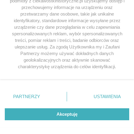
podmioty z ciekawostkihistoryczne.pl uzyskujemy dostęp i
dziedziczki wcale nie przypominała bajki. W
dzieci? Był tyranem
przechowujemy informacje na urządzeniu oraz
końcu jednak i ona poznała swojego
tatusiem? Wspierał 
księcia... Tyle tylko,...
przetwarzamy dane osobowe, takie jak unikalne
26 lutego 2017 | Au
identyfikatory, standardowe informacje wysyłane przez
1 marca 2017 | Autorzy:
Krystian Fred
Wolnicka
urządzenie czy dane przeglądania w celu zapewniania
spersonalizowanych reklam, wybór spersonalizowanych
treści, pomiar reklam i treści, badanie odbiorców oraz
ulepszanie usług. Za zgodą Użytkownika my i Zaufani
Partnerzy możemy używać dokładnych danych
geolokalizacyjnych oraz aktywnie skanować
charakterystykę urządzenia do celów identyfikacji.
KOMENTARZE
(9)
Ponieważ cenimy Twoją prywatność, prosimy o zgodę na
Dodaj komentarz
korzystanie z tych technologii poprzez kliknięcie
„Akceptuję”. Zgoda jest dobrowolna i zawsze możesz ją
Twój adres e-mail nie zostanie opublikowany.
zmienić/wycofać klikając przycisk ustawień prywatności
PARTNERZY
USTAWIENIA
Wymagane pola są oznaczone
*
znajdujący się w lewym dolnym rogu strony
. Niektóre
rodzaje przetwarzania danych nie wymagają zgody
KOMENTARZ
użytkownika, ale masz prawo sprzeciwić się takiemu
Akceptuję
przetwarzaniu. Preferencje będą miały zastosowania tylko
na tej witrynie.