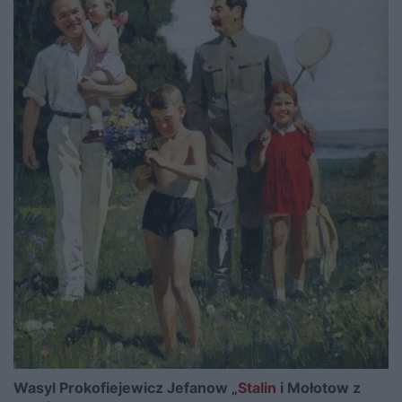
Wasyl Prokofiejewicz Jefanow „
Stalin
i Mołotow z