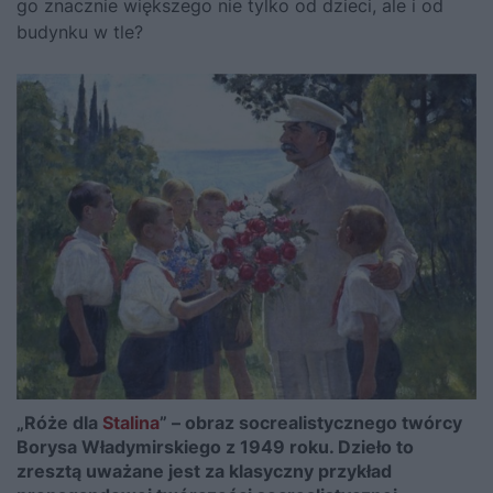
go znacznie większego nie tylko od dzieci, ale i od
budynku w tle?
„Róże dla
Stalina
” – obraz socrealistycznego twórcy
Borysa Władymirskiego z 1949 roku. Dzieło to
zresztą uważane jest za klasyczny przykład