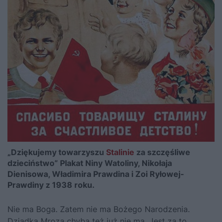
„Dziękujemy towarzyszu
Stalinie
za szczęśliwe
dzieciństwo” Plakat Niny Watoliny, Nikołaja
Dienisowa, Władimira Prawdina i Zoi Ryłowej-
Prawdiny z 1938 roku.
Nie ma Boga. Zatem nie ma Bożego Narodzenia.
Dziadka Mroza chyba też już nie ma. Jest za to