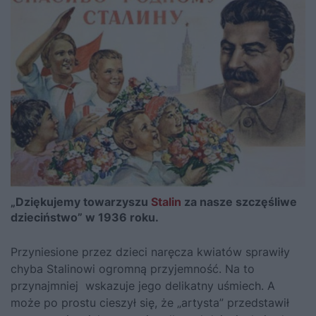
„Dziękujemy towarzyszu
Stalin
za nasze szczęśliwe
dzieciństwo” w 1936 roku.
Przyniesione przez dzieci naręcza kwiatów sprawiły
chyba
Stalinowi
ogromną przyjemność. Na to
przynajmniej wskazuje jego delikatny uśmiech. A
może po prostu cieszył się, że „artysta” przedstawił