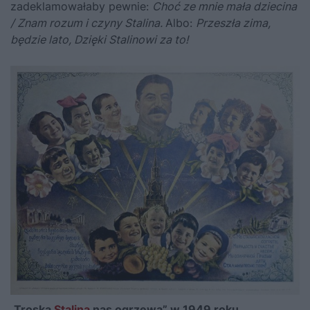
zadeklamowałaby pewnie:
Choć ze mnie mała dziecina
/ Znam rozum i czyny
Stalina
.
Albo:
Przeszła zima,
będzie lato, Dzięki Stalinowi za to!
„Troska
Stalina
nas ogrzewa” w 1949 roku.