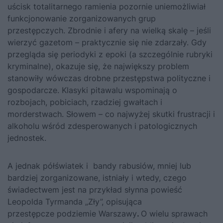
uścisk totalitarnego ramienia pozornie uniemożliwiał
funkcjonowanie zorganizowanych grup
przestępczych. Zbrodnie i afery na wielką skalę – jeśli
wierzyć gazetom – praktycznie się nie zdarzały. Gdy
przegląda się periodyki z epoki (a szczególnie rubryki
kryminalne), okazuje się, że największy problem
stanowiły wówczas drobne przestępstwa polityczne i
gospodarcze. Klasyki pitawalu wspominają o
rozbojach, pobiciach, rzadziej gwałtach i
morderstwach. Słowem – co najwyżej skutki frustracji i
alkoholu wśród zdesperowanych i patologicznych
jednostek.
A jednak półświatek i bandy rabusiów, mniej lub
bardziej zorganizowane, istniały i wtedy, czego
świadectwem jest na przykład słynna powieść
Leopolda Tyrmanda „Zły”, opisująca
przestępcze podziemie Warszawy
.
O wielu sprawach