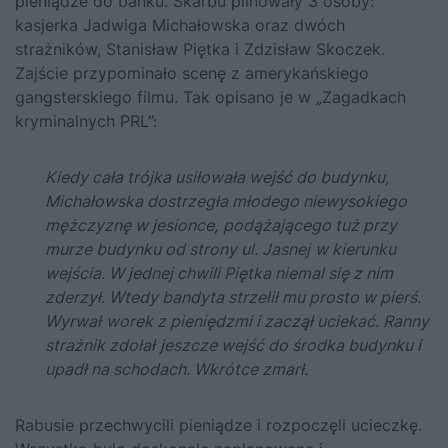
pieniądze do banku. Skarbu pilnowały 3 osoby:
kasjerka Jadwiga Michałowska oraz dwóch
strażników, Stanisław Piętka i Zdzisław Skoczek.
Zajście przypominało scenę z amerykańskiego
gangsterskiego filmu. Tak opisano je w
„
Zagadkach
kryminalnych PRL”
:
Kiedy cała trójka usiłowała wejść do budynku,
Michałowska dostrzegła młodego niewysokiego
mężczyznę w jesionce,
podążającego tuż przy
murze budynku od strony ul. Jasnej
w kierunku
wejścia.
W jednej chwili Piętka niemal się z nim
zderzył. Wtedy bandyta strzelił mu prosto w pierś.
Wyrwał
worek z pieniędzmi i zaczął uciekać. Ranny
strażnik zdołał
jeszcze wejść do środka budynku i
upadł na schodach. Wkrótce zmarł.
Rabusie przechwycili pieniądze i rozpoczęli ucieczkę.