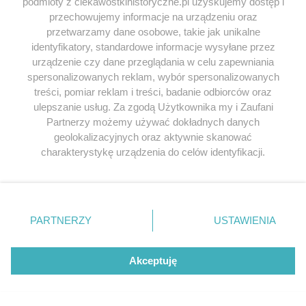
podmioty z ciekawostkihistoryczne.pl uzyskujemy dostęp i
dżentelmenach, którzy znów wystrychnęli na dudka
przechowujemy informacje na urządzeniu oraz
organy ścigania…
przetwarzamy dane osobowe, takie jak unikalne
identyfikatory, standardowe informacje wysyłane przez
urządzenie czy dane przeglądania w celu zapewniania
Bibliografia:
spersonalizowanych reklam, wybór spersonalizowanych
treści, pomiar reklam i treści, badanie odbiorców oraz
ulepszanie usług. Za zgodą Użytkownika my i Zaufani
Tomasz Ławecki, Kazimierz Kunicki,
Zagadki
Partnerzy możemy używać dokładnych danych
Kryminalne PRL
, Wydawnictwo Bellona, 2017.
geolokalizacyjnych oraz aktywnie skanować
Stanisław Milewski, Szemrane towarzystwo
charakterystykę urządzenia do celów identyfikacji.
niegdysiejszej Warszawy, Iskry, 2009.
Ponieważ cenimy Twoją prywatność, prosimy o zgodę na
Stanisław Podemski,
Pitawal PRL-u
, Iskry 2006.
korzystanie z tych technologii poprzez kliknięcie
Przemysław Semczuk,
Czarna Wołga. Kryminalna
„Akceptuję”. Zgoda jest dobrowolna i zawsze możesz ją
historia PRL,
Znak 2013.
zmienić/wycofać klikając przycisk ustawień prywatności
PARTNERZY
USTAWIENIA
Leopold Tyrmand,
Zły
, Wydawnictwo Czytelnik
znajdujący się w lewym dolnym rogu strony
. Niektóre
1990.
rodzaje przetwarzania danych nie wymagają zgody
użytkownika, ale masz prawo sprzeciwić się takiemu
Akceptuję
przetwarzaniu. Preferencje będą miały zastosowania tylko
na tej witrynie.