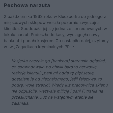
Pechowa narzuta
2 października 1962 roku w Kluczborku do jednego z
miejscowych sklepów weszła pozornie zwyczajna
klientka. Spodobała jej się jedna ze sprzedawanych w
lokalu narzut. Podeszła do kasy, wyciągnęła nowy
banknot i podała kasjerce. Co nastąpiło dalej, czytamy
w w
„
Zagadkach kryminalnych PRL”
:
Kasjerka
zaczęła
go
[banknot] starannie
oglądać,
co
spowodowało
po
chwili
bardzo
nerwową
reakcję
klientki:
„
pani
mi
odda
tę
pięćsetkę,
dostałam
ją
od
nieznajomego,
jeśli
fałszywa,
to
podrę,
wolę
stracić”.
Wtedy
już
pracownica
sklepu
nie
odpuściła,
wezwała
milicję
i
pani
F.
trafiła
na
przesłuchanie.
Już
na
wstępnym
etapie
się
załamała.