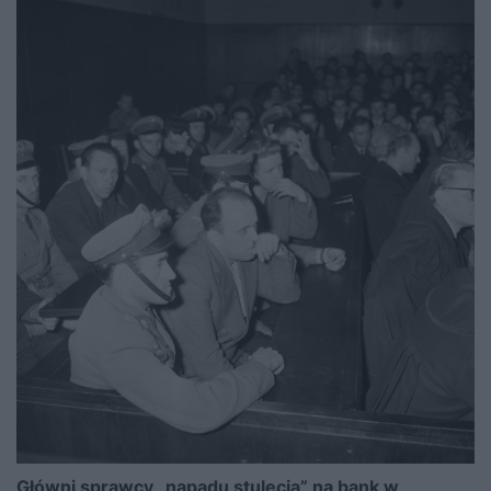
Główni sprawcy „napadu stulecia” na bank w