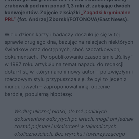
zrabowali pod nim ponad 1,3 mln zł, zabijając dwóch
konwojentów. Zdjęcie z książki
„Zagadki kryminalne
PRL”
(fot. Andrzej Zborski/FOTONOVA/East News).
Wielu dziennikarzy i badaczy doszukuje się w tej
sprawie drugiego dna, bazując na relacjach niektórych
świadków oraz dostępnych, choć szczątkowych,
dokumentach. Po opublikowaniu czasopiśmie „Kulisy”
w 1997 roku artykułu na temat napadu do redakcji
dotarł list, w którym anonimowy autor – po zwięzłym i
rzeczowym stylu przypuszcza się, że był to jeden z
mundurowych – zaproponował inną, obecnie
bardziej popularną hipotezę:
Według ulicznej plotki, ale też
o
calałych
dokumentów odkrytych po latach, mogli oni jednak
zostać pojmani i uśmierceni w tajemniczych
okolicznościach.
Bez wyroku i towarzyszącego