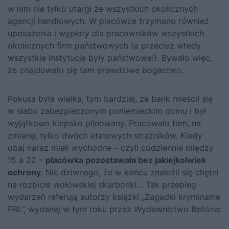
w nim nie tylko utargi ze wszystkich okolicznych
agencji handlowych. W placówce trzymano również
uposażenia i wypłaty dla pracowników wszystkich
okolicznych firm państwowych (a przecież wtedy
wszystkie instytucje były państwowe!). Bywało więc,
że znajdowało się tam prawdziwe bogactwo.
Pokusa była wielka, tym bardziej, że bank mieścił się
w słabo zabezpieczonym poniemieckim domu i był
wyjątkowo kiepsko pilnowany. Pracowało tam, na
zmianę, tylko dwóch etatowych strażników. Kiedy
obaj naraz mieli wychodne – czyli codziennie między
15 a 22 –
placówka pozostawała bez jakiejkolwiek
ochrony
. Nic dziwnego, że w końcu znaleźli się chętni
na rozbicie wołowskiej skarbonki… Tak przebieg
wydarzeń referują autorzy książki
„Zagadki kryminalne
PRL”
, wydanej w tym roku przez Wydawnictwo Bellona: