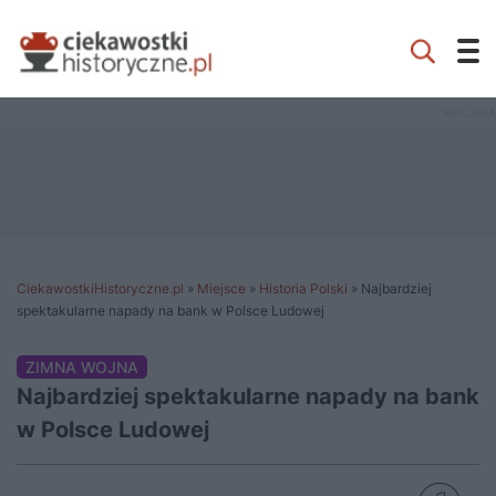
CiekawostkiHistoryczne.pl
»
Miejsce
»
Historia Polski
»
Najbardziej
spektakularne napady na bank w Polsce Ludowej
ZIMNA WOJNA
Najbardziej spektakularne napady na bank
w Polsce Ludowej