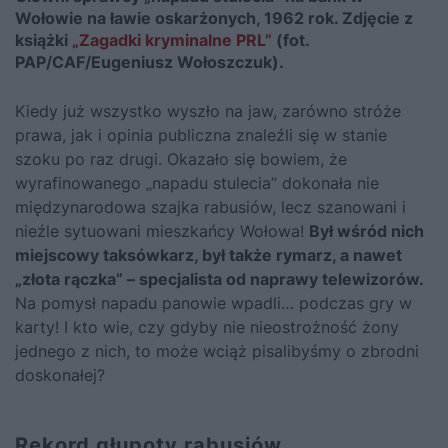
Wołowie na ławie oskarżonych, 1962 rok. Zdjęcie z
książki
„Zagadki kryminalne PRL”
(fot.
PAP/CAF/Eugeniusz Wołoszczuk).
Kiedy już wszystko wyszło na jaw, zarówno stróże
prawa, jak i opinia publiczna znaleźli się w stanie
szoku po raz drugi. Okazało się bowiem, że
wyrafinowanego „napadu stulecia” dokonała nie
międzynarodowa szajka rabusiów, lecz szanowani i
nieźle sytuowani mieszkańcy Wołowa!
Był wśród nich
miejscowy taksówkarz, był także rymarz, a nawet
„złota rączka” – specjalista od naprawy telewizorów.
Na pomysł napadu panowie wpadli… podczas gry w
karty! I kto wie, czy gdyby nie nieostrożność żony
jednego z nich, to może wciąż pisalibyśmy o zbrodni
doskonałej?
Rekord głupoty rabusiów