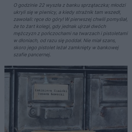
O godzinie
22 wyszła z banku sprzątaczka; młodzi
ukryli się w piwnicy,
a kiedy strażnik tam wszedł,
zawołali: ręce do góry! W pierwszej chwili pomyślał,
że to żart kolegi, gdy jednak ujrzał dwóch
mężczyzn z pończochami na twarzach i pistoletami
w dłoniach,
od razu się poddał. Nie miał szans,
skoro jego pistolet leżał
zamknięty w bankowej
szafie pancernej.