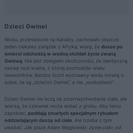
Dzieci Gwinei
Wodu, przeniesione na Karaiby, zachowało jeszcze
jeden ciekawy związek z Afryką: wiarę, że
dusze po
śmierci odchodzą w wodną otchłań życia zwaną
Gwineą
. Nie jest zbiegiem okoliczności, że identyczną
nazwę nosi kraina, z której pochodziło wielu
niewolników. Bardzo liczni wyznawcy wodu mówią o
sobie, że są „dziećmi Gwinei”, a nie „woduistami”.
Dzieci Gwinei nie liczą na zmartwychwstanie ciała, ale
wierzą, że człowiek może wstać z grobu. Aby temu
zapobiec,
poddają zmarłych specjalnym rytuałom
oddzielającym duszę od ciała
. Ale trzeba z tym
uważać. Jak pisze
Adam Węgłowski
:
żywe ciało, od