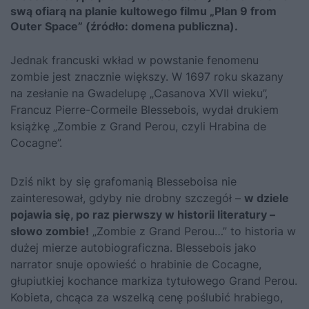
swą ofiarą na planie kultowego filmu „Plan 9 from
Outer Space” (źródło: domena publiczna).
Jednak francuski wkład w powstanie fenomenu
zombie jest znacznie większy. W 1697 roku skazany
na zesłanie na Gwadelupę „Casanova XVII wieku”,
Francuz Pierre-Cormeile Blessebois, wydał drukiem
książkę „Zombie z Grand Perou, czyli Hrabina de
Cocagne”.
Dziś nikt by się grafomanią Blesseboisa nie
zainteresował, gdyby nie drobny szczegół –
w dziele
pojawia się, po raz pierwszy w historii literatury –
słowo zombie!
„Zombie z Grand Perou…” to
historia
w
dużej mierze autobiograficzna. Blessebois jako
narrator snuje opowieść o hrabinie de Cocagne,
głupiutkiej kochance markiza tytułowego Grand Perou.
Kobieta, chcąca za wszelką cenę poślubić hrabiego,