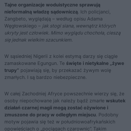
Tajne organizacje woduistyczne sprawują
nieformalną władzę sądowniczą
. Ich policjanci,
Zangbeto, wyglądają – według opisu Adama
Węgłowskiego –
jak stogi siana, wewnątrz których
ukryty jest człowiek. Mimo wyglądu chochoła, cieszą
się jednak wielkim szacunkiem.
W sąsiedniej Nigerii z kolei estymą darzy się ciągle
zamaskowane Egungun. Te
święte i nietykalne „żywe
trupy”
pojawiają się, by przekazać żywym wolę
zmarłych. I są bardzo niebezpieczne.
W całej Zachodniej Afryce powszechnie wierzy się, że
osoby niepochowane jak należy bądź zmarłe
wskutek
działań czarnej magii mogą zostać ożywione i
zmuszone do pracy w odległym miejscu
. Podobny
motyw pojawia się też w południowoafrykańskich
opowieściach o „pociągach czarownic”. Takim