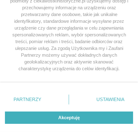
Przeglądaj książki historyczne w
podmioty z ciekawostkihistoryczne.pl uzyskujemy dostęp i
przechowujemy informacje na urządzeniu oraz
najlepszych cenach
przetwarzamy dane osobowe, takie jak unikalne
identyfikatory, standardowe informacje wysyłane przez
Odkryj najciekawsze książki historyczne w atrakcyjnych cenach. Sekcja
urządzenie czy dane przeglądania w celu zapewniania
powstała we współpracy z Lubimyczytac.pl, największą społecznością
spersonalizowanych reklam, wybór spersonalizowanych
miłośników literatury w Polsce – dzięki temu możesz wybierać spośród
treści, pomiar reklam i treści, badanie odbiorców oraz
tytułów najwyżej ocenianych przez czytelników.
ulepszanie usług. Za zgodą Użytkownika my i Zaufani
Partnerzy możemy używać dokładnych danych
geolokalizacyjnych oraz aktywnie skanować
charakterystykę urządzenia do celów identyfikacji.
Ponieważ cenimy Twoją prywatność, prosimy o zgodę na
SERWIS
korzystanie z tych technologii poprzez kliknięcie
„Akceptuję”. Zgoda jest dobrowolna i zawsze możesz ją
SPOŁECZNOŚĆ
zmienić/wycofać klikając przycisk ustawień prywatności
PARTNERZY
USTAWIENIA
znajdujący się w lewym dolnym rogu strony
. Niektóre
WSPÓŁPRACA
rodzaje przetwarzania danych nie wymagają zgody
użytkownika, ale masz prawo sprzeciwić się takiemu
Akceptuję
KONTAKT
przetwarzaniu. Preferencje będą miały zastosowania tylko
na tej witrynie.