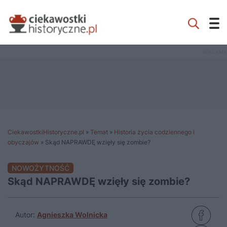
CiekawostkiHistoryczne.pl
»
Temat
»
Historia życia codziennego i
obyczajów
»
Skąd NAPRAWDĘ wzięły się zombie?
NOWOŻYTNOŚĆ
Skąd NAPRAWDĘ wzięły się zombie?
Autor:
Agnieszka Wolnicka