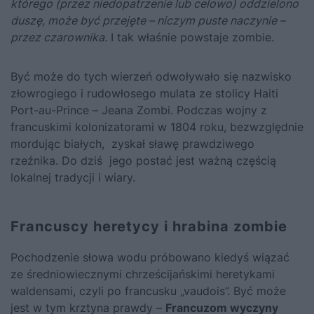
którego (przez niedopatrzenie lub celowo) oddzielono
duszę, może być przejęte – niczym puste naczynie –
przez czarownika.
I tak właśnie powstaje zombie.
Być może do tych wierzeń odwoływało się nazwisko
złowrogiego i rudowłosego mulata ze stolicy Haiti
Port-au-Prince – Jeana Zombi. Podczas wojny z
francuskimi kolonizatorami w 1804 roku, bezwzględnie
mordując białych, zyskał sławę prawdziwego
rzeźnika. Do dziś jego postać jest ważną częścią
lokalnej tradycji i wiary.
Francuscy heretycy i hrabina zombie
Pochodzenie słowa wodu próbowano kiedyś wiązać
ze średniowiecznymi chrześcijańskimi heretykami
waldensami, czyli po francusku „vaudois”. Być może
jest w tym krztyna prawdy –
Francuzom wyczyny