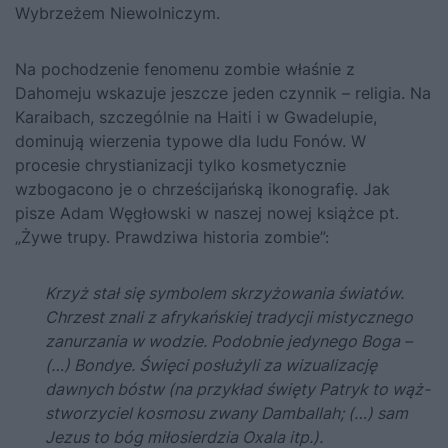
Wybrzeżem Niewolniczym.
Na pochodzenie fenomenu zombie właśnie z
Dahomeju wskazuje jeszcze jeden czynnik – religia. Na
Karaibach, szczególnie na Haiti i w Gwadelupie,
dominują wierzenia typowe dla ludu Fonów. W
procesie chrystianizacji tylko kosmetycznie
wzbogacono je o chrześcijańską ikonografię. Jak
pisze Adam Węgłowski w naszej nowej książce pt.
„Żywe trupy. Prawdziwa historia zombie”:
Krzyż stał się symbolem skrzyżowania światów.
Chrzest znali z afrykańskiej tradycji mistycznego
zanurzania w wodzie. Podobnie jedynego Boga –
(…) Bondye. Święci posłużyli za wizualizację
dawnych bóstw (na przykład święty Patryk to wąż-
stworzyciel kosmosu zwany Damballah; (…) sam
Jezus to bóg miłosierdzia Oxala itp.).