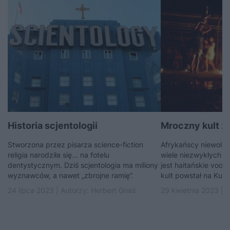
Historia scjentologii
Mroczny kult z 
Stworzona przez pisarza science-fiction
Afrykańscy niewolni
religia narodziła się... na fotelu
wiele niezwykłych rel
dentystycznym. Dziś scjentologia ma miliony
jest haitańskie vood
wyznawców, a nawet „zbrojne ramię”.
kult powstał na Kubi
24 lipca 2023 | Autorzy:
Herbert Gnaś
29 kwietnia 2023 | 