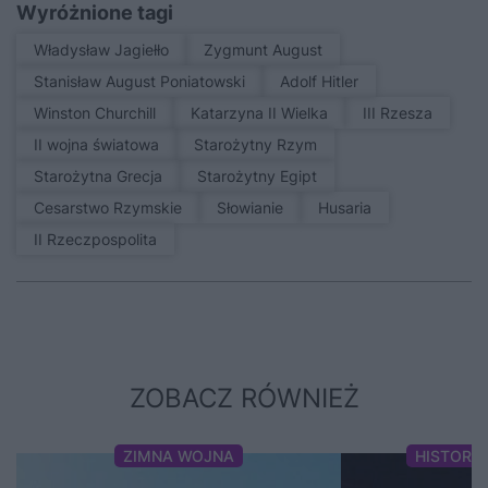
Wyróżnione tagi
Władysław Jagiełło
Zygmunt August
Stanisław August Poniatowski
Adolf Hitler
Winston Churchill
Katarzyna II Wielka
III Rzesza
II wojna światowa
Starożytny Rzym
Starożytna Grecja
Starożytny Egipt
Cesarstwo Rzymskie
Słowianie
Husaria
II Rzeczpospolita
ZOBACZ RÓWNIEŻ
ZIMNA WOJNA
HISTORI