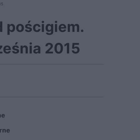
15
d pościgiem.
ześnia 2015
ne
rne