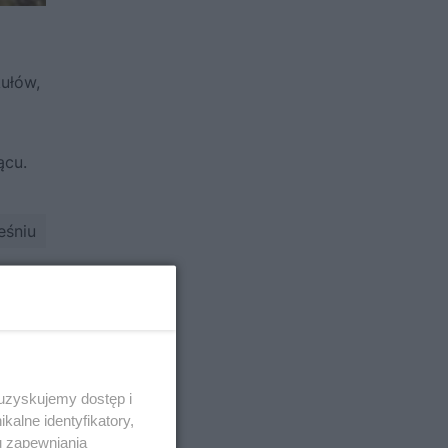
kułów,
ącu.
eśniu
eśniu
eśniu
 uzyskujemy dostęp i
alne identyfikatory,
ześniu
u zapewniania