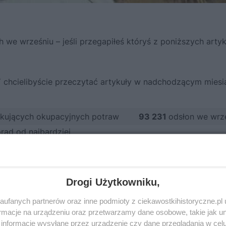
we wrześniu – jeśli przegapiłeś któryś z poniższych arty
 chcielibyście przeczytać artykuły w nadchodzącym miesi
szokujących okupacyjnych potraw
93 231
odsłon we wrz
rad od najbardziej
86 118
odsłon we wrz
olskich metod przemytu, w które
39 303
odsłony we
wrześniu
Drogi Użytkowniku,
olkach. Dzięki Amerykanom uniknął
34 245
odsłon we wrz
ufanych partnerów oraz inne podmioty z ciekawostkihistoryczne.pl
setki tysięcy żołnierzy, a my
macje na urządzeniu oraz przetwarzamy dane osobowe, takie jak unik
31 952
odsłony we wr
informacje wysyłane przez urządzenie czy dane przeglądania w cel