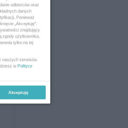
adanie odbiorców oraz
eśniu
okładnych danych
yfikacji. Ponieważ
eśniu
knięcie „Akceptuję”.
rywatności znajdujący
eśniu
ją zgody użytkownika,
wania tylko na tej
śniu
eśniu
 z naszych serwisów
jdziesz w
Polityce
Akceptuję