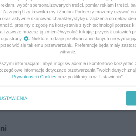
o: Amerykanie sprzeciwiali się
eklam, wybór spersonalizowanych treści, pomiar reklam i treści, b
25 476
odsłon we wrz
g. Za zgodą Użytkownika my i Zaufani Partnerzy możemy używać d
h oraz aktywnie skanować charakterystykę urządzenia do celów ident
iadkowie przygotowywali się do
24 057
odsłon we wrz
ność, prosimy o zgodę na korzystanie z tych technologii poprzez kli
a i zawsze możesz ją zmienić/wycofać klikając przycisk ustawień p
rawdę!
18 849
odsłon we wrz
rogu strony
. Niektóre rodzaje przetwarzania danych nie wymaga
aktowali więźniów obozów
rzeciwić się takiemu przetwarzaniu. Preferencje będą miały zastoso
16 201
odsłon we wrze
witrynie.
odnie we wrześniu 1939 roku
13 705
odsłon we wrz
iższymi informacjami, abyś mógł świadomie i komfortowo korzystać
Szczegółowe informacje dotyczące przetwarzania Twoich danych zna
Prywatności
i
Cookies
oraz po kliknięciu w „Ustawienia”.
USTAWIENIA