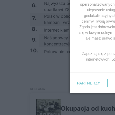
Najwyższa pora powiedzieć to głośn
spersonalizowanych r
6.
upadkowi ZSRR
ulepszanie usłu
geolokalizacyjnyc
Polak w obliczu wojny. Jak nasi dz
7.
cenimy Twoją prywat
kampanii wrześniowej
Zgoda jest dobrowoln
8.
Internet kłamie. Naziści istnieli nap
się w lewym dolnym 
Naśladowcy Hitlera? Amerykanie tr
ale masz prawo sp
9.
koncentracyjnych jak bydło
10.
Polowanie na sowieckie czołgi w Gr
Zapoznaj się z pon
internetowych. 
PARTNERZY