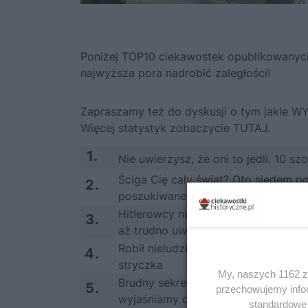
Poniżej TOP10 ciekawostek opublikowanych 
najwyższa pora nadrobić zaległości!
Zapraszamy też do dyskusji o tym jakie WY
Więcej statystyk zobaczycie TUTAJ.
1.
Nie uwierzysz, że oni to jedli. 10 
Ściga Cię cały świat? Oto siedem po
2.
poszukiwanego człowieka
Hitlerowcy nie mieli szans. Sześć p
3.
aż trudno uwierzyć
Robił nieludzkie eksperymenty na P
4.
stryczka
My, naszych 1162 za
Brudny sekret Stalina. Zdradziły go 
5.
przechowujemy infor
wyjaśniamy dlaczego
standardowe 