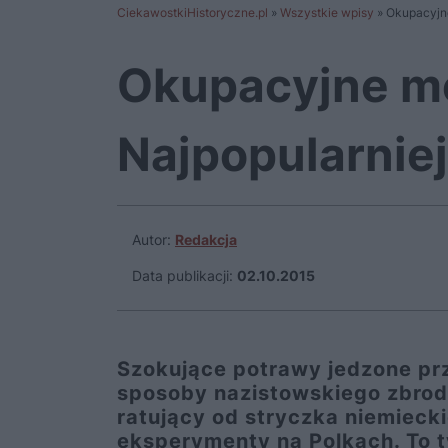
CiekawostkiHistoryczne.pl
»
Wszystkie wpisy
»
Okupacyjne
Okupacyjne me
Najpopularnie
Autor:
Redakcja
Data publikacji:
02.10.2015
Szokujące potrawy jedzone pr
sposoby nazistowskiego zbrodn
ratujący od stryczka niemieck
eksperymenty na Polkach. To t