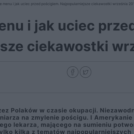
 menu i jak uciec przed pościgiem. Najpopularniejsze ciekawostki września 20
nu i jak uciec prze
jsze ciekawostki wr
zez Polaków w czasie okupacji. Niezawod
iarza na zmylenie pościgu. I Amerykanie
iego lekarza, mającego na sumieniu potwo
ylko kilka z tematów najpopularniejszych