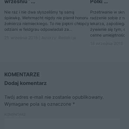
wrześniu ’ ...
Polki ...
Nie raz i nie dwa słyszeliśmy tę samą
Przetrwanie w skraj
śpiewkę. Wehrmacht nigdy nie plamił honoru
radzenie sobie z ra
żołnierza niemieckiego. To nie piękni chłopcy
lekarza, zapobiegan
odziani w feldgrau odpowiadali za...
żywienie się tym, co
cenne umiejętności sp
25 września 2015 | Autorzy:
Redakcja
18 września 2015 | 
KOMENTARZE
Dodaj komentarz
Twój adres e-mail nie zostanie opublikowany.
Wymagane pola są oznaczone
*
KOMENTARZ