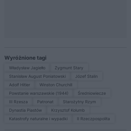
Wyróżnione tagi
Władysław Jagiełło
Zygmunt Stary
Stanisław August Poniatowski
Józef Stalin
Adolf Hitler
Winston Churchill
Powstanie warszawskie (1944)
średniowiecze
III Rzesza
patronat
Starożytny Rzym
Dynastia Piastów
Krzysztof Kolumb
Katastrofy naturalne i wypadki
II Rzeczpospolita