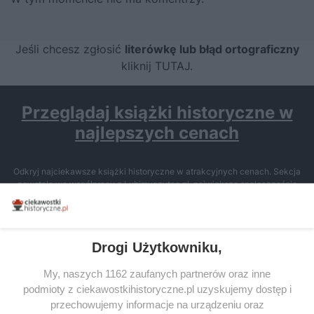
Jeśli chcesz zgłosić
literówkę lub błąd ortograficzny
kliknij TUTAJ
.
Przeglądaj książki historyczne w
najlepszych cenach
Odkryj najciekawsze książki historyczne w atrakcyjnych cenach. Sekcja
powstała we współpracy z Lubimyczytac.pl, największą społecznością
miłośników literatury w Polsce – dzięki temu możesz wybierać spośród
tytułów najwyżej ocenianych przez czytelników.
Drogi Użytkowniku,
My, naszych 1162 zaufanych partnerów oraz inne
podmioty z ciekawostkihistoryczne.pl uzyskujemy dostęp i
SERWIS
przechowujemy informacje na urządzeniu oraz