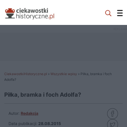
CiekawostkiHistoryczne.pl
»
Wszystkie wpisy
»
Piłka, bramka i foch
Adolfa?
Piłka, bramka i foch Adolfa?
Autor:
Redakcja
Data publikacji:
28.08.2015