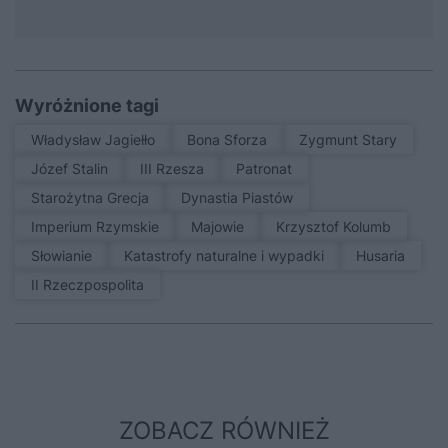
Wyróżnione tagi
Władysław Jagiełło
Bona Sforza
Zygmunt Stary
Józef Stalin
III Rzesza
patronat
Starożytna Grecja
Dynastia Piastów
Imperium Rzymskie
Majowie
Krzysztof Kolumb
Słowianie
Katastrofy naturalne i wypadki
Husaria
II Rzeczpospolita
ZOBACZ RÓWNIEŻ