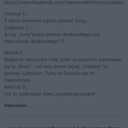
https://www.facebook.com/ciekawostkihistoryczne/pos
Tomasz F.:
Z takim imieniem ciężko szukać żony…
Dagmara C.:
A czy „żona”szuka imienia doskonałego czy
mężczyzny doskonałego ??
Michał Z.:
Brajan to celtcyckie imię, tylko że powinno wymawiać
się je „Brian” – od razu brzmi lepiej. „Dżastin” to
łaciński Justynian. Tylko ta Dżesika do ch…
niepodobna.
Andrzej D.:
toż to żydowska Jiska „poszekspirowana”
Odpowiedz