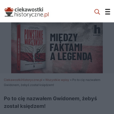
CiekawostkiHistoryczne.pl
»
Wszystkie wpisy
»
Po to cię nazwałem
Gwidonem, żebyś został księdzem!
Po to cię nazwałem Gwidonem, żebyś
został księdzem!