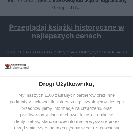
Jeśli chcesz zgłosić
literówkę lub błąd ortograficzny
kliknij TUTAJ
.
Przeglądaj książki historyczne w
najlepszych cenach
Odkryj najciekawsze książki historyczne w atrakcyjnych cenach. Sekcja
powstała we współpracy z Lubimyczytac.pl, największą społecznością
miłośników literatury w Polsce – dzięki temu możesz wybierać spośród
tytułów najwyżej ocenianych przez czytelników.
Drogi Użytkowniku,
My, naszych 1160 zaufanych partnerów oraz inne
podmioty z ciekawostkihistoryczne.pl uzyskujemy dostęp i
SERWIS
przechowujemy informacje na urządzeniu oraz
przetwarzamy dane osobowe, takie jak unikalne
SPOŁECZNOŚĆ
identyfikatory, standardowe informacje wysyłane przez
WSPÓŁPRACA
urządzenie czy dane przeglądania w celu zapewniania