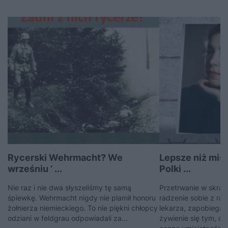
Rycerski Wehrmacht? We
Lepsze niż mist
wrześniu ’ ...
Polki ...
Nie raz i nie dwa słyszeliśmy tę samą
Przetrwanie w skraj
śpiewkę. Wehrmacht nigdy nie plamił honoru
radzenie sobie z ra
żołnierza niemieckiego. To nie piękni chłopcy
lekarza, zapobiegan
odziani w feldgrau odpowiadali za...
żywienie się tym, co