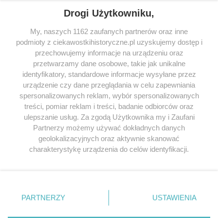
Drogi Użytkowniku,
My, naszych 1162 zaufanych partnerów oraz inne
podmioty z ciekawostkihistoryczne.pl uzyskujemy dostęp i
SERWIS
przechowujemy informacje na urządzeniu oraz
przetwarzamy dane osobowe, takie jak unikalne
SPOŁECZNOŚĆ
identyfikatory, standardowe informacje wysyłane przez
WSPÓŁPRACA
urządzenie czy dane przeglądania w celu zapewniania
spersonalizowanych reklam, wybór spersonalizowanych
KONTAKT
treści, pomiar reklam i treści, badanie odbiorców oraz
ulepszanie usług. Za zgodą Użytkownika my i Zaufani
Partnerzy możemy używać dokładnych danych
geolokalizacyjnych oraz aktywnie skanować
ODWIEDŹ RÓWNIEŻ:
charakterystykę urządzenia do celów identyfikacji.
Ponieważ cenimy Twoją prywatność, prosimy o zgodę na
korzystanie z tych technologii poprzez kliknięcie
„Akceptuję”. Zgoda jest dobrowolna i zawsze możesz ją
zmienić/wycofać klikając przycisk ustawień prywatności
PARTNERZY
USTAWIENIA
znajdujący się w lewym dolnym rogu strony
. Niektóre
Lubimyczytac.pl • Największy serwis o
książkach
Twojahistoria.pl • Historia jakiej nie znasz
rodzaje przetwarzania danych nie wymagają zgody