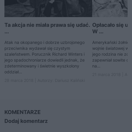
Ta akcja nie miała prawa się udać.
Opłacało się u
...
W ...
Atak na okopanego i dobrze uzbrojonego
Amerykański żołnierz
przeciwnika wydawał się czystym
wojnie światowej wie
szaleństwem. Porucznik Richard Winters i
jego rodzina nie zos
jego spadochroniarze dowiedli jednak, że
zapewniał sowite od
zdeterminowany i świetnie wyszkolony
na...
oddział...
21 marca 2018 | Aut
28 marca 2018 | Autorzy:
Dariusz Kaliński
KOMENTARZE
Dodaj komentarz