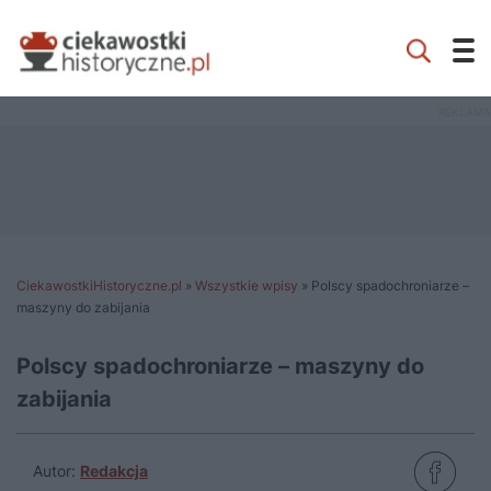
CiekawostkiHistoryczne.pl
»
Wszystkie wpisy
»
Polscy spadochroniarze –
maszyny do zabijania
Polscy spadochroniarze – maszyny do
zabijania
Autor:
Redakcja