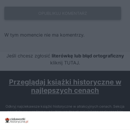
W tym momencie nie ma komentrzy.
Jeśli chcesz zgłosić
literówkę lub błąd ortograficzny
kliknij TUTAJ
.
Przeglądaj książki historyczne w
najlepszych cenach
Odkryj najciekawsze książki historyczne w atrakcyjnych cenach. Sekcja
powstała we współpracy z Lubimyczytac.pl, największą społecznością
miłośników literatury w Polsce – dzięki temu możesz wybierać spośród
tytułów najwyżej ocenianych przez czytelników.