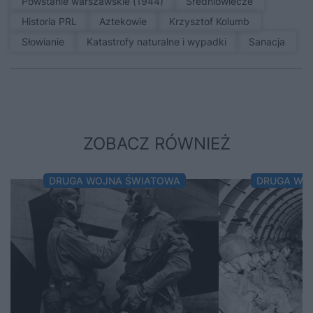
Powstanie warszawskie (1944)
średniowiecze
Historia PRL
Aztekowie
Krzysztof Kolumb
Słowianie
Katastrofy naturalne i wypadki
sanacja
ZOBACZ RÓWNIEŻ
DRUGA WOJNA ŚWIATOWA
DRUGA WO