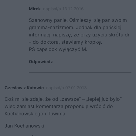
Mirek
napisał/a 13.12.2016
Szanowny panie. Ośmieszył się pan swoim
gramma-nazizmem. Jednak dla pańskiej
informacji napiszę, że przy użyciu skrótu dr
– do doktora, stawiamy kropkę.
PS capslock wyłączyć M.
Odpowiedz
Czesław z Katowic
napisał/a 07.01.2013
Coś mi sie zdaje, że od „zawsze” – „lepiej już było”
więc zamiast komentarza proponuję wrócić do
Kochanowskiego i Tuwima.
Jan Kochanowski