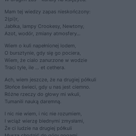
Mam tej wiedzy zapas nieskończony:
2(pi)r,
Jabłka, lampy Crookesy, Newtony,
Azot, wodór, zmiany atmosfery…
Wiem o kuli napełnionej lodem,
O bursztynie, gdy się go pociera,
Wiem, że cialo zanurzone w wodzie
Traci tyle, ile … et cethera.
Ach, wiem jeszcze, że na drugiej półkuli
Słońce świeci, gdy u nas jest ciemno.
Różne rzeczy do głowy mi wkuli,
Tumanili nauką daremną.
I nic nie wiem, i nic nie rozumiem,
I wciąż wierzę biednymi zmysłami,
Że ci ludzie na drugiej półkuli
Muszą chodzić do góry nogami.