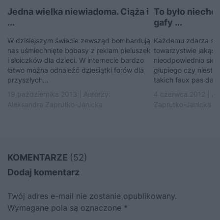
Jedna wielka niewiadoma. Ciąża i
To było niechc
...
gafy ...
W dzisiejszym świecie zewsząd bombardują
Każdemu zdarza się
nas uśmiechnięte bobasy z reklam pieluszek
towarzystwie jakąś g
i słoiczków dla dzieci. W internecie bardzo
nieodpowiednio się 
łatwo można odnaleźć dziesiątki forów dla
głupiego czy niesto
przyszłych...
takich faux pas da...
19 października 2013 | Autorzy:
4 czerwca 2012 | Au
Aleksandra Zaprutko-Janicka
Zaprutko-Janicka
KOMENTARZE
(52)
Dodaj komentarz
Twój adres e-mail nie zostanie opublikowany.
Wymagane pola są oznaczone
*