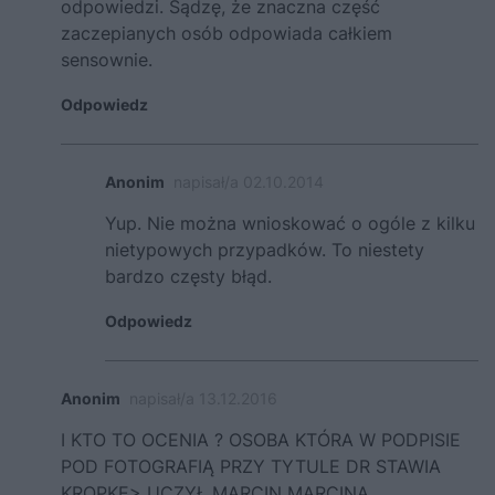
odpowiedzi. Sądzę, że znaczna część
zaczepianych osób odpowiada całkiem
sensownie.
Odpowiedz
Anonim
napisał/a 02.10.2014
Yup. Nie można wnioskować o ogóle z kilku
nietypowych przypadków. To niestety
bardzo częsty błąd.
Odpowiedz
Anonim
napisał/a 13.12.2016
I KTO TO OCENIA ? OSOBA KTÓRA W PODPISIE
POD FOTOGRAFIĄ PRZY TYTULE DR STAWIA
KROPKĘ> UCZYŁ MARCIN MARCINA…………….