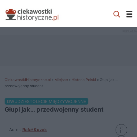
CiekawostkiHistoryczne.pl
»
Miejsce
»
Historia Polski
»
Głupi jak…
przedwojenny student
DWUDZIESTOLECIE MIĘDZYWOJENNE
Głupi jak… przedwojenny student
Autor:
Rafał Kuzak