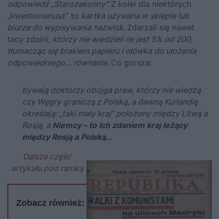
odpowiedź „Starozakonny”.
Z kolei dla niektórych
„kwestionariusz” to
kartka używana w sklepie lub
biurze do wypisywania nazwisk.
Zdarzali się nawet
tacy zdolni,
którzy nie wiedzieli ile jest 5% od 200,
tłumacząc się brakiem papieru i ołówka do ułożenia
odpowiedniego… równania.
Co gorsza:
bywają doktorzy obojga praw, którzy nie wiedzą
czy Węgry graniczą z Polską, a dawną Kurlandię
określają: „taki mały kraj” położony między Litwą a
Rosją, a
Niemcy – to ich zdaniem kraj leżący
między Rosją a Polską…
Dalsza część
artykułu pod ramką
Zobacz również: