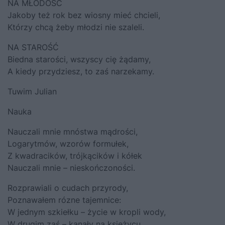
NA MŁODOŚĆ
Jakoby też rok bez wiosny mieć chcieli,
Którzy chcą żeby młodzi nie szaleli.
NA STAROŚĆ
Biedna starości, wszyscy cię żądamy,
A kiedy przydziesz, to zaś narzekamy.
Tuwim Julian
Nauka
Nauczali mnie mnóstwa mądrości,
Logarytmów, wzorów formułek,
Z kwadracików, trójkącików i kółek
Nauczali mnie – nieskończoności.
Rozprawiali o cudach przyrody,
Poznawałem rózne tajemnice:
W jednym szkiełku – życie w kropli wody,
W drugim zaś – kanały na księżycu.