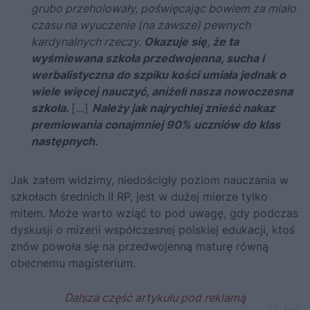
grubo przeholowały, poświęcając bowiem za miało
czasu na wyuczenie (na zawsze) pewnych
kardynalnych rzeczy.
Okazuje się, że ta
wyśmiewana szkoła przedwojenna, sucha i
werbalistyczna do szpiku kości umiała jednak o
wiele więcej nauczyć, aniżeli nasza nowoczesna
szkoła.
[…]
Należy jak najrychlej znieść
nakaz
premiowania conajmniej 90% uczniów do klas
następnych.
Jak zatem widzimy, niedościgły poziom nauczania w
szkołach średnich II RP, jest w dużej mierze tylko
mitem. Może warto wziąć to pod uwagę, gdy podczas
dyskusji o mizerii współczesnej polskiej edukacji, ktoś
znów powoła się na przedwojenną maturę równą
obecnemu magisterium.