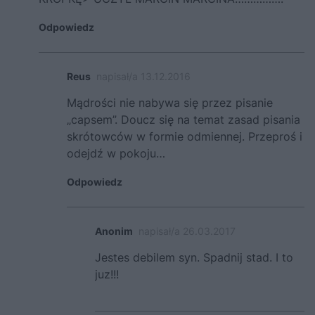
Odpowiedz
Reus
napisał/a 13.12.2016
Mądrości nie nabywa się przez pisanie
„capsem”. Doucz się na temat zasad pisania
skrótowców w formie odmiennej. Przeproś i
odejdź w pokoju…
Odpowiedz
Anonim
napisał/a 26.03.2017
Jestes debilem syn. Spadnij stad. I to
juz!!!