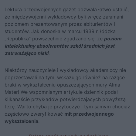
Lektura przedwojennych gazet pozwala łatwo ustalić,
że międzywojenni wykładowcy byli wręcz załamani
poziomem prezentowanym przez abiturientów i
studentów. Jak donosiła w marcu 1939 r. łódzka
„Republika” powszechnie zgadzano się, że
poziom
intelektualny absolwentów szkół średnich jest
zatrważająco niski
.
Niektórzy nauczyciele i wykładowcy akademiccy nie
poprzestawali na tym, wskazując również na rażące
braki w wykształceniu opuszczających mury Alma
Mater! We wspomnianym artykule dziennik podał
kilkanaście przykładów potwierdzających powyższą
tezę. Warto chyba je przytoczyć i tym samym chociaż
częściowo zweryfikować
mit przedwojennego
wykształcenia
.