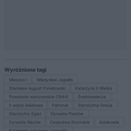
Wyróżnione tagi
Mieszko I
Władysław Jagiełło
Stanisław August Poniatowski
Katarzyna II Wielka
Powstanie warszawskie (1944)
średniowiecze
II wojna światowa
patronat
Starożytna Grecja
Starożytny Egipt
Dynastia Piastów
Dynastia Wazów
Cesarstwo Rzymskie
Aztekowie
Katastrofy naturalne i wypadki