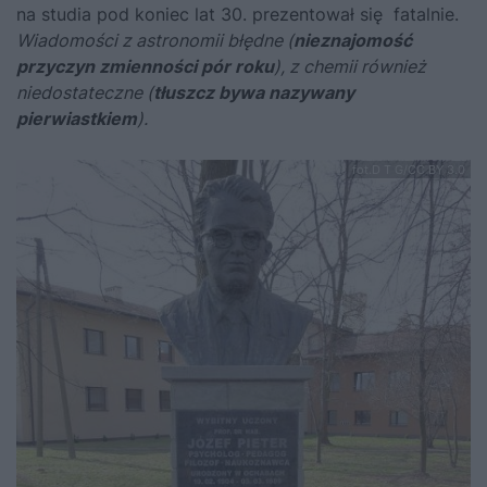
na studia pod koniec lat 30. prezentował się fatalnie.
Wiadomości z astronomii błędne (
nieznajomość
przyczyn zmienności pór roku
), z chemii również
niedostateczne (
tłuszcz bywa nazywany
pierwiastkiem
).
fot.D T G/CC BY 3.0