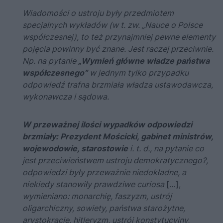
Wiadomości o ustroju były przedmiotem
specjalnych wykładów (w t. zw. „Nauce o Polsce
współczesnej), to też przynajmniej pewne elementy
pojęcia powinny być znane. Jest raczej przeciwnie.
Np. na pytanie
„Wymień główne władze państwa
współczesnego”
w jednym tylko przypadku
odpowiedź trafna brzmiała władza ustawodawcza,
wykonawcza i sądowa.
W przeważnej ilości wypadków odpowiedzi
brzmiały:
Prezydent Mościcki
, gabinet ministrów,
wojewodowie, starostowie
i. t. d., na pytanie co
jest przeciwieństwem ustroju demokratycznego?,
odpowiedzi były przeważnie niedokładne, a
niekiedy stanowiły prawdziwe curiosa
[…],
wymieniano: monarchię, faszyzm, ustrój
oligarchiczny, sowiety, państwa starożytne,
arystokrację, hitleryzm, ustrój konstytucyjny,