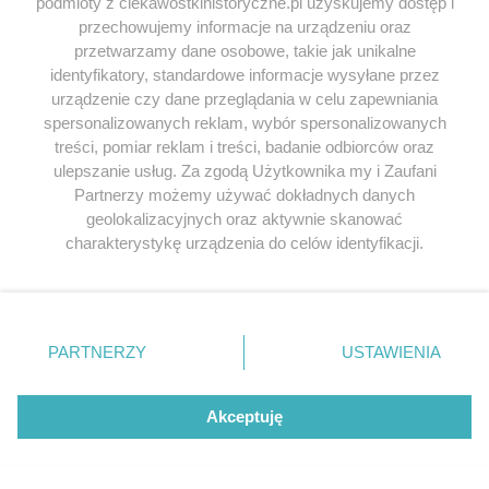
podmioty z ciekawostkihistoryczne.pl uzyskujemy dostęp i
przedstawicieli Narodu Wybranego… :)
przechowujemy informacje na urządzeniu oraz
przetwarzamy dane osobowe, takie jak unikalne
Odpowiedz
identyfikatory, standardowe informacje wysyłane przez
urządzenie czy dane przeglądania w celu zapewniania
spersonalizowanych reklam, wybór spersonalizowanych
Anonim
napisał/a 02.10.2014
treści, pomiar reklam i treści, badanie odbiorców oraz
ulepszanie usług. Za zgodą Użytkownika my i Zaufani
Hmm… Artur Sandauer, krytyk literacki, chlapnął
Partnerzy możemy używać dokładnych danych
kiedyś tak: „Tuwim jest żywym dowodem na
geolokalizacyjnych oraz aktywnie skanować
istnienie Boga. No bo żeby taki idiota był takim
charakterystykę urządzenia do celów identyfikacji.
świetnym poetą?”
Ponieważ cenimy Twoją prywatność, prosimy o zgodę na
korzystanie z tych technologii poprzez kliknięcie
Odpowiedz
„Akceptuję”. Zgoda jest dobrowolna i zawsze możesz ją
zmienić/wycofać klikając przycisk ustawień prywatności
PARTNERZY
USTAWIENIA
znajdujący się w lewym dolnym rogu strony
. Niektóre
Jarek Prz
napisał/a 02.10.2014
rodzaje przetwarzania danych nie wymagają zgody
użytkownika, ale masz prawo sprzeciwić się takiemu
Akceptuję
Obawiam się, że Tuwim był bardziej wybitny od
przetwarzaniu. Preferencje będą miały zastosowania tylko
Mickiewicza.
na tej witrynie.
A przytyki do wyznania… Małostkowe.