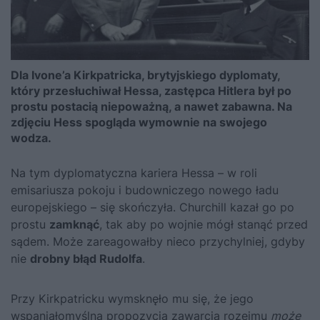
Dla Ivone’a Kirkpatricka, brytyjskiego dyplomaty,
który przesłuchiwał Hessa, zastępca Hitlera był po
prostu postacią niepoważną, a nawet zabawna. Na
zdjęciu Hess spogląda wymownie na swojego
wodza.
Na tym dyplomatyczna kariera Hessa – w roli
emisariusza pokoju i budowniczego nowego ładu
europejskiego – się skończyła.
Churchill
kazał go po
prostu
zamknąć
, tak aby po wojnie mógł stanąć przed
sądem. Może zareagowałby nieco przychylniej, gdyby
nie
drobny błąd Rudolfa
.
Przy Kirkpatricku wymsknęło mu się, że jego
wspaniałomyślna propozycja zawarcia rozejmu
może