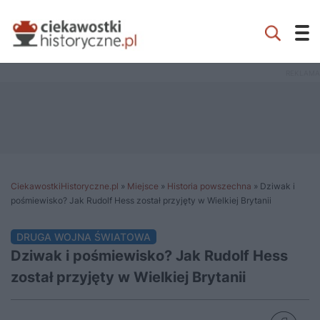
CiekawostkiHistoryczne.pl
»
Miejsce
»
Historia powszechna
»
Dziwak i
pośmiewisko? Jak Rudolf Hess został przyjęty w Wielkiej Brytanii
DRUGA WOJNA ŚWIATOWA
Dziwak i pośmiewisko? Jak Rudolf Hess
został przyjęty w Wielkiej Brytanii