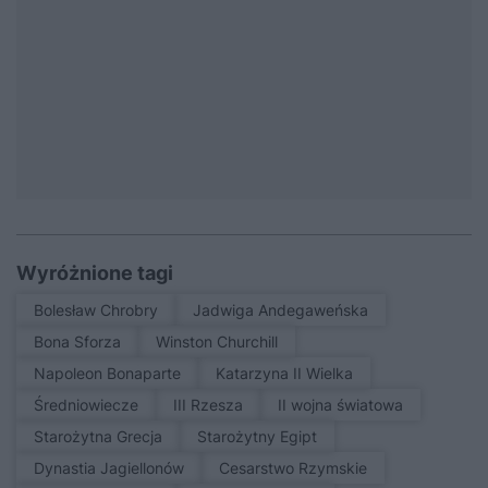
Wyróżnione tagi
Bolesław Chrobry
Jadwiga Andegaweńska
Bona Sforza
Winston Churchill
Napoleon Bonaparte
Katarzyna II Wielka
średniowiecze
III Rzesza
II wojna światowa
Starożytna Grecja
Starożytny Egipt
Dynastia Jagiellonów
Cesarstwo Rzymskie