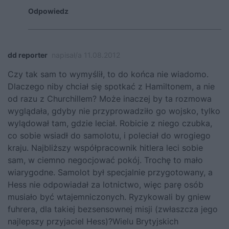
Odpowiedz
dd reporter
napisał/a 11.08.2012
Czy tak sam to wymyślił, to do końca nie wiadomo.
Dlaczego niby chciał się spotkać z Hamiltonem, a nie
od razu z Churchillem? Może inaczej by ta rozmowa
wyglądała, gdyby nie przyprowadziło go wojsko, tylko
wylądował tam, gdzie leciał. Robicie z niego czubka,
co sobie wsiadł do samolotu, i poleciał do wrogiego
kraju. Najbliższy współpracownik hitlera leci sobie
sam, w ciemno negocjować pokój. Trochę to mało
wiarygodne. Samolot był specjalnie przygotowany, a
Hess nie odpowiadał za lotnictwo, więc parę osób
musiało być wtajemniczonych. Ryzykowali by gniew
fuhrera, dla takiej bezsensownej misji (zwłaszcza jego
najlepszy przyjaciel Hess)?Wielu Brytyjskich