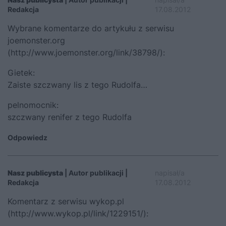
Redakcja
17.08.2012
Wybrane komentarze do artykułu z serwisu
joemonster.org
(
http://www.joemonster.org/link/38798/
):
Gietek:
Zaiste szczwany lis z tego Rudolfa…
pelnomocnik:
szczwany renifer z tego Rudolfa
Odpowiedz
Nasz publicysta
| Autor publikacji |
napisał/a
Redakcja
17.08.2012
Komentarz z serwisu wykop.pl
(
http://www.wykop.pl/link/1229151/
):