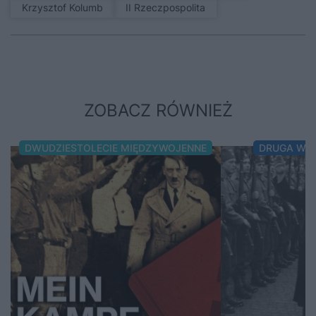
Krzysztof Kolumb
II Rzeczpospolita
ZOBACZ RÓWNIEŻ
DWUDZIESTOLECIE MIĘDZYWOJENNE
DRUGA WO