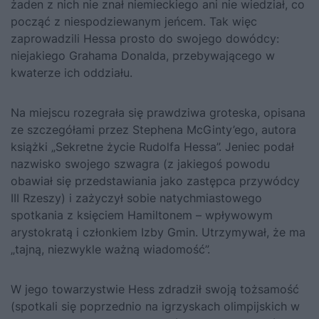
żaden z nich nie znał niemieckiego ani nie wiedział, co
począć z niespodziewanym jeńcem. Tak więc
zaprowadzili Hessa prosto do swojego dowódcy:
niejakiego Grahama Donalda, przebywającego w
kwaterze ich oddziału.
Na miejscu rozegrała się prawdziwa groteska, opisana
ze szczegółami przez Stephena McGinty’ego, autora
książki
„Sekretne życie Rudolfa Hessa”
. Jeniec podał
nazwisko swojego szwagra (z jakiegoś powodu
obawiał się przedstawiania jako zastępca przywódcy
III Rzeszy) i zażyczył sobie natychmiastowego
spotkania z księciem Hamiltonem – wpływowym
arystokratą i członkiem Izby Gmin. Utrzymywał, że ma
„tajną, niezwykle ważną wiadomość”.
W jego towarzystwie Hess zdradził swoją tożsamość
(spotkali się poprzednio na igrzyskach olimpijskich w