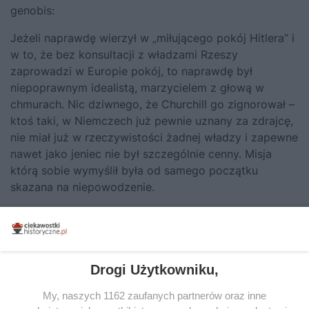
genobis:
Jeżeli naprawdę wierzył w „miłującego pokój Hitlera” i
w to, że bez konsultacji z władzami Rzeszy
zaprowadzi w Europie pokój, to naprawdę był
niepoprawnym idealistą, marzycielem z głową w
chmurach. Nic dziwnego, że Churchill go zignorował –
ktoś taki, w Niemczech już pewnie uznany za zdrajcę,
nie miał już w rzeczywistości żadnej władzy i zapewne
nawet jako jeniec nie był szczególnie cenny. Misja
którą sobie wymyślił była od samego początku
skazana na niepowodzenie.
Odpowiedz
Nasz publicysta
| Autor publikacji |
napisał/a
Drogi Użytkowniku,
Redakcja
17.08.2012
My, naszych 1162 zaufanych partnerów oraz inne
Wybrane komentarze z naszego profilu na Facebooku