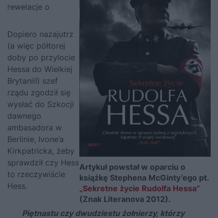
rewelacje o
Dopiero nazajutrz
(a więc półtorej
doby po przylocie
Hessa
do Wielkiej
Brytanii!) szef
rządu zgodził się
wysłać do Szkocji
dawnego
ambasadora w
Berlinie, Ivone’a
Kirkpatricka, żeby
sprawdził czy Hess
Artykuł powstał w oparciu o
to rzeczywiście
książkę Stephena McGinty’ego pt.
Hess.
„Sekretne życie Rudolfa Hessa”
(Znak Literanova 2012).
Piętnastu czy dwudziestu żołnierzy, którzy