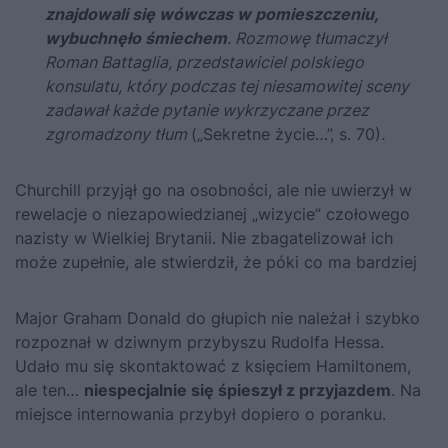
znajdowali się wówczas w pomieszczeniu,
wybuchnęło śmiechem
. Rozmowę tłumaczył
Roman Battaglia, przedstawiciel polskiego
konsulatu, który podczas tej niesamowitej sceny
zadawał każde pytanie wykrzyczane przez
zgromadzony tłum
(
„Sekretne życie…”
, s. 70)
.
Churchill
przyjął go na osobności, ale nie uwierzył w
rewelacje o niezapowiedzianej „wizycie” czołowego
nazisty w Wielkiej Brytanii. Nie zbagatelizował ich
może zupełnie, ale stwierdził, że póki co ma bardziej
Major Graham Donald do głupich nie należał i szybko
rozpoznał w dziwnym przybyszu
Rudolfa Hessa
.
Udało mu się skontaktować z księciem Hamiltonem,
ale ten…
niespecjalnie się śpieszył z przyjazdem
. Na
miejsce internowania przybył dopiero o poranku.