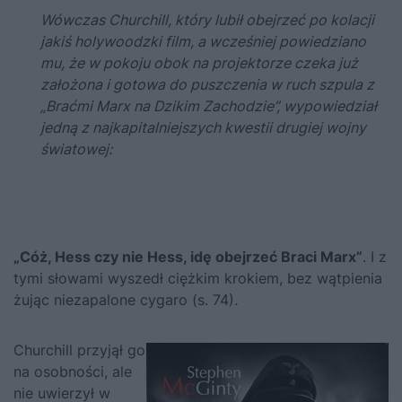
Wówczas
Churchill
, który lubił obejrzeć po kolacji
jakiś holywoodzki film, a wcześniej powiedziano
mu, że w pokoju obok na projektorze czeka już
założona i gotowa do puszczenia w ruch szpula z
„Braćmi Marx na Dzikim Zachodzie”, wypowiedział
jedną z najkapitalniejszych kwestii drugiej wojny
światowej:
„Cóż, Hess czy nie Hess, idę obejrzeć Braci Marx”
. I z
tymi słowami wyszedł ciężkim krokiem, bez wątpienia
żując niezapalone cygaro (s. 74)
.
Churchill
przyjął go
na osobności, ale
nie uwierzył w