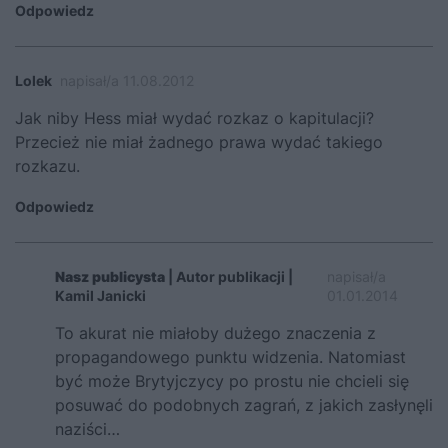
Odpowiedz
Lolek
napisał/a 11.08.2012
Jak niby Hess miał wydać rozkaz o kapitulacji?
Przecież nie miał żadnego prawa wydać takiego
rozkazu.
Odpowiedz
Nasz publicysta
| Autor publikacji |
napisał/a
Kamil Janicki
01.01.2014
To akurat nie miałoby dużego znaczenia z
propagandowego punktu widzenia. Natomiast
być może Brytyjczycy po prostu nie chcieli się
posuwać do podobnych zagrań, z jakich zasłynęli
naziści…