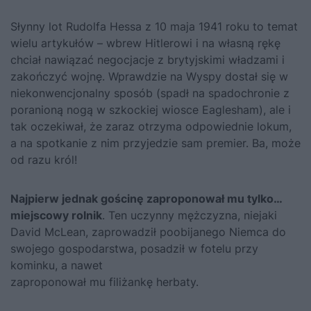
Słynny lot
Rudolfa Hessa
z 10 maja 1941 roku to temat
wielu artykułów – wbrew Hitlerowi i na własną rękę
chciał nawiązać negocjacje z brytyjskimi władzami i
zakończyć wojnę. Wprawdzie na Wyspy dostał się w
niekonwencjonalny sposób (spadł na spadochronie z
poranioną nogą w szkockiej wiosce Eaglesham), ale i
tak oczekiwał, że zaraz otrzyma odpowiednie lokum,
a na spotkanie z nim przyjedzie sam premier. Ba, może
od razu król!
Najpierw jednak gościnę zaproponował mu tylko…
miejscowy rolnik
. Ten uczynny mężczyzna, niejaki
David McLean, zaprowadził poobijanego Niemca do
swojego gospodarstwa, posadził w fotelu przy
kominku, a nawet
zaproponował mu filiżankę herbaty.