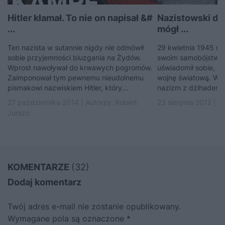
Hitler kłamał. To nie on napisał &#
Nazistowski dżi
...
mógł ...
Ten nazista w sutannie nigdy nie odmówił
29 kwietnia 1945 ro
sobie przyjemności bluzgania na Żydów.
swoim samobójstwem,
Wprost nawoływał do krwawych pogromów.
uświadomił sobie, że
Zaimponował tym pewnemu nieudolnemu
wojnę światową. Wys
pismakowi nazwiskiem Hitler, który...
nazizm z dżihadem..
27 października 2014 | Autorzy:
Robert
23 sierpnia 2012 | A
Jurszo
KOMENTARZE
(32)
Dodaj komentarz
Twój adres e-mail nie zostanie opublikowany.
Wymagane pola są oznaczone
*