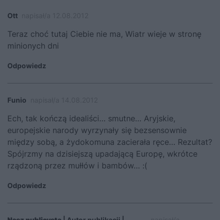
Ott
napisał/a 12.08.2012
Teraz choć tutaj Ciebie nie ma, Wiatr wieje w stronę
minionych dni
Odpowiedz
Funio
napisał/a 14.08.2012
Ech, tak kończą idealiści… smutne… Aryjskie,
europejskie narody wyrzynały się bezsensownie
między sobą, a żydokomuna zacierała ręce… Rezultat?
Spójrzmy na dzisiejszą upadającą Europę, wkrótce
rządzoną przez mułłów i bambów… :(
Odpowiedz
Nasz publicysta
| Autor publikacji |
napisał/a