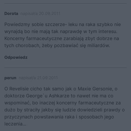
Dorota
napisał/a 20.09.2011
Powiedzmy sobie szczerze- leku na raka szybko nie
wynajdą bo nie mają tak naprawdę w tym interesu.
Koncerny farmaceutyczne zarabiają zbyt dobrze na
tych chorobach, żeby pozbawiać się miliardów.
Odpowiedz
perun
napisał/a 21.09.2011
O Revelisie cicho tak samo jak o Maxie Gersonie, o
doktorze George`u Ashkarze to nawet nie ma co
wspominać, bo inaczej koncerny farmaceutyczne za
dużo by straciły jakby się ludzie dowiedzieli prawdy o
przyczynach powstawania raka i sposobach jego
leczenia…