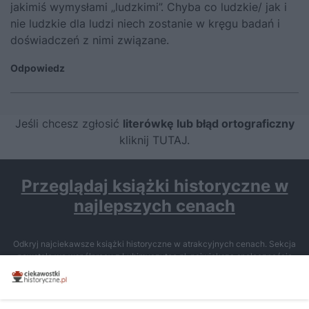
jakimiś wymysłami „ludzkimi”. Chyba co ludzkie/ jak i
nie ludzkie dla ludzi niech zostanie w kręgu badań i
doświadczeń z nimi związane.
Odpowiedz
Jeśli chcesz zgłosić
literówkę lub błąd ortograficzny
kliknij TUTAJ
.
Przeglądaj książki historyczne w
najlepszych cenach
Odkryj najciekawsze książki historyczne w atrakcyjnych cenach. Sekcja
powstała we współpracy z Lubimyczytac.pl, największą społecznością
miłośników literatury w Polsce – dzięki temu możesz wybierać spośród
tytułów najwyżej ocenianych przez czytelników.