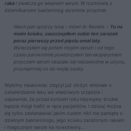
raka
i zwalcza go własnem serum.
W rozmowie z
dziennikarzem bakteriolog skromnie przyznał:
Niech pan spojrzy tutaj – mówi dr. Revelis. –
Tu na
moim kciuku, zaszczepiłem sobie ten zarazek
poraz pierwszy przed pięciu omal laty
.
Wyleczyłem się potem mojem serum i od tego
czasu parokrotnie powtórzyłem ten eksperyment
przyczem serum okazało się niezawodne w użyciu,
przynajmniej co do mojej osoby.
Wybitny naukowiec zdążył już złożyć wniosek o
zatwierdzenie leku we właściwym urzędzie i
zapewniał, że
przed końcem roku
niezwykły środek
będzie mógł trafić w ręce pacjentów. I dzisiaj można
się tylko zastanawiać jakim cudem nikt nie pamięta o
dzielnym bakteriologu, jego kciuku zarażonym rakiem
i magicznym serum na nowotwory…