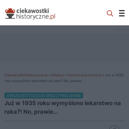
CiekawostkiHistoryczne.pl
»
Miejsce
»
Historia powszechna
»
Już w 1935
roku wymyślono lekarstwo na raka?! No, prawie…
DWUDZIESTOLECIE MIĘDZYWOJENNE
Już w 1935 roku wymyślono lekarstwo na
raka?! No, prawie…