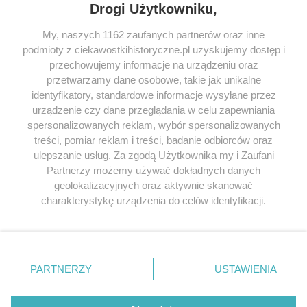
Drogi Użytkowniku,
My, naszych 1162 zaufanych partnerów oraz inne
podmioty z ciekawostkihistoryczne.pl uzyskujemy dostęp i
SERWIS
przechowujemy informacje na urządzeniu oraz
przetwarzamy dane osobowe, takie jak unikalne
SPOŁECZNOŚĆ
identyfikatory, standardowe informacje wysyłane przez
urządzenie czy dane przeglądania w celu zapewniania
WSPÓŁPRACA
spersonalizowanych reklam, wybór spersonalizowanych
KONTAKT
treści, pomiar reklam i treści, badanie odbiorców oraz
ulepszanie usług. Za zgodą Użytkownika my i Zaufani
Partnerzy możemy używać dokładnych danych
geolokalizacyjnych oraz aktywnie skanować
charakterystykę urządzenia do celów identyfikacji.
ODWIEDŹ RÓWNIEŻ:
Ponieważ cenimy Twoją prywatność, prosimy o zgodę na
korzystanie z tych technologii poprzez kliknięcie
„Akceptuję”. Zgoda jest dobrowolna i zawsze możesz ją
zmienić/wycofać klikając przycisk ustawień prywatności
PARTNERZY
USTAWIENIA
znajdujący się w lewym dolnym rogu strony
. Niektóre
Lubimyczytac.pl • Największy serwis o
książkach
Twojahistoria.pl • Historia jakiej nie znasz
rodzaje przetwarzania danych nie wymagają zgody
użytkownika, ale masz prawo sprzeciwić się takiemu