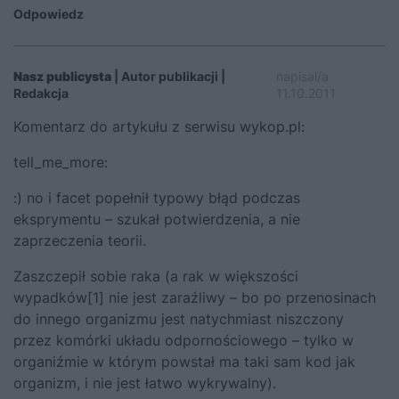
Odpowiedz
Nasz publicysta
| Autor publikacji |
napisał/a
Redakcja
11.10.2011
Komentarz do artykułu z serwisu wykop.pl:
tell_me_more:
:) no i facet popełnił typowy błąd podczas
eksprymentu – szukał potwierdzenia, a nie
zaprzeczenia teorii.
Zaszczepił sobie raka (a rak w większości
wypadków[1] nie jest zaraźliwy – bo po przenosinach
do innego organizmu jest natychmiast niszczony
przez komórki układu odpornościowego – tylko w
organiźmie w którym powstał ma taki sam kod jak
organizm, i nie jest łatwo wykrywalny).