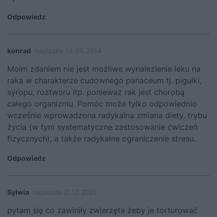
Odpowiedz
konrad
napisał/a 18.06.2014
Moim zdaniem nie jest możliwe wynalezienie leku na
raka w charakterze cudownego panaceum tj. pigułki,
syropu, roztworu itp. ponieważ rak jest chorobą
całego organizmu. Pomóc może tylko odpowiednio
wcześnie wprowadzona radykalna zmiana diety, trybu
życia (w tym systematyczne zastosowanie ćwiczeń
fizycznych), a także radykalne ograniczenie stresu.
Odpowiedz
Sylwia
napisał/a 21.12.2021
pytam się co zawiniły zwierzęta żeby je torturować