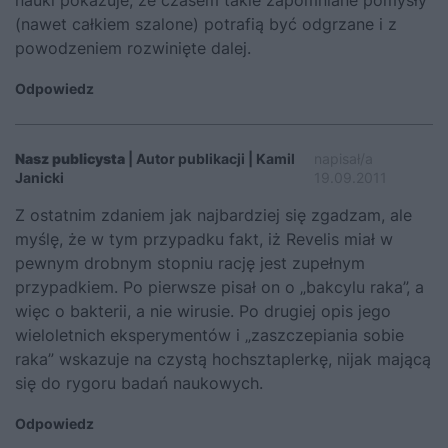
nauki pokazuje, że czasem takie zapomniane pomysły
(nawet całkiem szalone) potrafią być odgrzane i z
powodzeniem rozwinięte dalej.
Odpowiedz
Nasz publicysta
| Autor publikacji | Kamil
napisał/a
Janicki
19.09.2011
Z ostatnim zdaniem jak najbardziej się zgadzam, ale
myślę, że w tym przypadku fakt, iż Revelis miał w
pewnym drobnym stopniu rację jest zupełnym
przypadkiem. Po pierwsze pisał on o „bakcylu raka”, a
więc o bakterii, a nie wirusie. Po drugiej opis jego
wieloletnich eksperymentów i „zaszczepiania sobie
raka” wskazuje na czystą hochsztaplerkę, nijak mającą
się do rygoru badań naukowych.
Odpowiedz