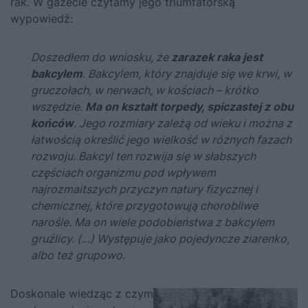
rak. W gazecie czytamy jego triumfatorską
wypowiedź:
Doszedłem do wniosku, że
zarazek raka jest
bakcylem
. Bakcylem, który znajduje się we krwi, w
gruczołach, w nerwach, w kościach – krótko
wszędzie.
Ma on kształt torpedy, spiczastej z obu
końców
. Jego rozmiary zależą od wieku i można z
łatwością określić jego wielkość w różnych fazach
rozwoju. Bakcyl ten rozwija się w słabszych
częściach organizmu pod wpływem
najrozmaitszych przyczyn natury fizycznej i
chemicznej, które przygotowują chorobliwe
narośle. Ma on wiele podobieństwa z bakcylem
gruźlicy. (…) Występuje jako pojedyncze ziarenko,
albo też grupowo.
Doskonale wiedząc z czym