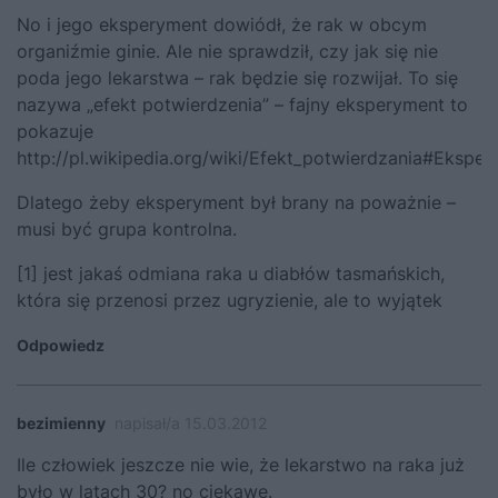
No i jego eksperyment dowiódł, że rak w obcym
organiźmie ginie. Ale nie sprawdził, czy jak się nie
poda jego lekarstwa – rak będzie się rozwijał. To się
nazywa „efekt potwierdzenia” – fajny eksperyment to
pokazuje
http://pl.wikipedia.org/wiki/Efekt_potwierdzania#Eksp
Dlatego żeby eksperyment był brany na poważnie –
musi być grupa kontrolna.
[1] jest jakaś odmiana raka u diabłów tasmańskich,
która się przenosi przez ugryzienie, ale to wyjątek
Odpowiedz
bezimienny
napisał/a 15.03.2012
Ile człowiek jeszcze nie wie, że lekarstwo na raka już
było w latach 30? no ciekawe.