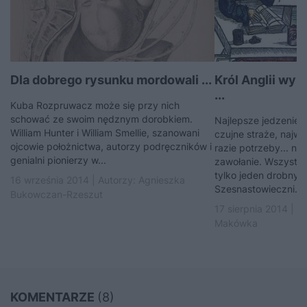
Dla dobrego rysunku mordowali ...
Król Anglii wyn
...
Kuba Rozpruwacz może się przy nich
schować ze swoim nędznym dorobkiem.
Najlepsze jedzenie, n
William Hunter i William Smellie, szanowani
czujne straże, najws
ojcowie położnictwa, autorzy podręczników i
razie potrzeby... na
genialni pionierzy w...
zawołanie. Wszystko
tylko jeden drobny 
16 września 2014 | Autorzy:
Agnieszka
Szesnastowieczni...
Bukowczan-Rzeszut
17 sierpnia 2014 | A
Makówka
KOMENTARZE
(8)