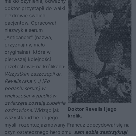
ma do czynienia, odważny
doktor przystąpił do walki
o zdrowie swoich
pacjentów. Opracował
niezwykłe serum
„Anticancer” (nazwa,
przyznajmy, mało
oryginalna), które w
pierwszej kolejności
przetestował na królikach:
Wszystkim zaszczepił dr.
Revelis raka (…) [Po
podaniu serum] w
większości wypadków
zwierzęta zostają zupełnie
Doktor Revelis i jego
ozdrowione.
Widząc jak
królik.
wszystko idzie po jego
myśli, rozentuzjazmowany Francuz zdecydował się na
czyn ostatecznego heroizmu:
sam sobie zastrzyknął