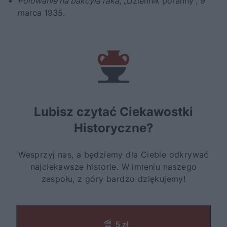
Polowanie na bakcyla raka
, „Dziennik poranny”, 9
marca 1935.