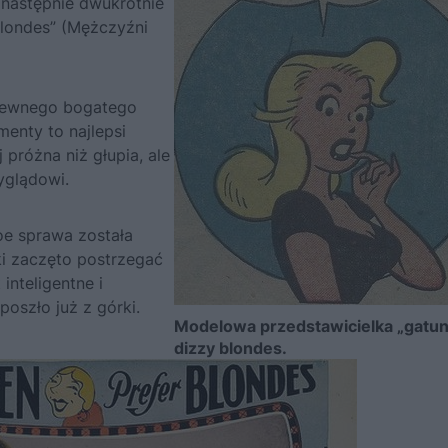
 następnie dwukrotnie
Blondes” (Mężczyźni
 pewnego bogatego
enty to najlepsi
 próżna niż głupia, ale
yglądowi.
oe sprawa została
i zaczęto postrzegać
inteligentne i
oszło już z górki.
Modelowa przedstawicielka „gatu
dizzy blondes.