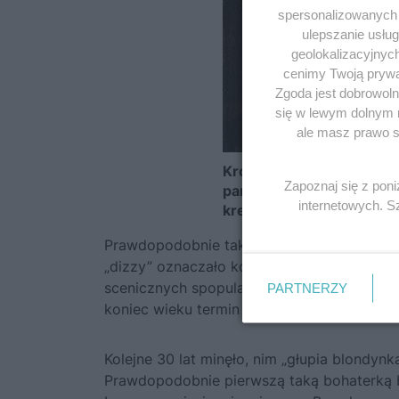
spersonalizowanych r
ulepszanie usłu
geolokalizacyjnyc
cenimy Twoją prywat
Zgoda jest dobrowoln
się w lewym dolnym 
ale masz prawo sp
Król Iksjon na XVII-wiecz
Zapoznaj się z pon
parodia mitu o człowieku
internetowych. 
krewnego dała początek i
Prawdopodobnie taki był początek pokrewne
„dizzy” oznaczało kobietę naiwną lub po p
scenicznych spopularyzowanych przez Bryty
PARTNERZY
koniec wieku termin był już na tyle popula
Kolejne 30 lat minęło, nim „głupia blondynka
Prawdopodobnie pierwszą taką bohaterką by