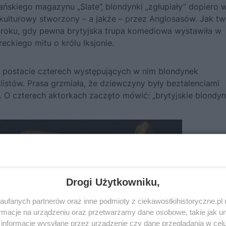
ańskiego magazynu „Slate”, blondynki „zgłupiały” dopiero 
 kulturowy stworzony – a jakże – przez Anglosasów. Jak tw
8 roku, gdy pewna brytyjska trupa komediowa wystawiła w
kiego mitu o królu Iksjonie.
 a postacie czterech występujących w nim blondynek
istów. Prasa grzmiała, że dziewczyny były beztalenciami
. O czterech aktorkach zaczęto mówić: „brytyjskie blondynk
Drogi Użytkowniku,
ufanych partnerów oraz inne podmioty z ciekawostkihistoryczne.pl
macje na urządzeniu oraz przetwarzamy dane osobowe, takie jak unik
informacje wysyłane przez urządzenie czy dane przeglądania w cel