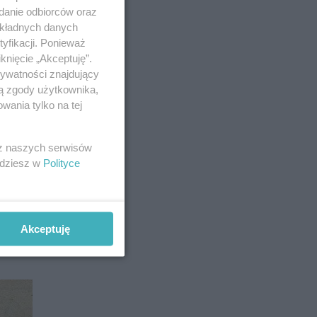
adanie odbiorców oraz
okładnych danych
yfikacji. Ponieważ
knięcie „Akceptuję”.
rywatności znajdujący
ją zgody użytkownika,
wania tylko na tej
 z naszych serwisów
jdziesz w
Polityce
gdzie
ąpień
d
Akceptuję