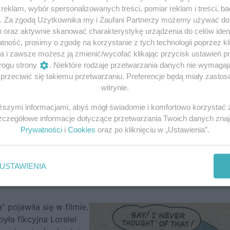
eklam, wybór spersonalizowanych treści, pomiar reklam i treści, b
g. Za zgodą Użytkownika my i Zaufani Partnerzy możemy używać d
h oraz aktywnie skanować charakterystykę urządzenia do celów ident
ność, prosimy o zgodę na korzystanie z tych technologii poprzez kli
a i zawsze możesz ją zmienić/wycofać klikając przycisk ustawień p
rogu strony
. Niektóre rodzaje przetwarzania danych nie wymaga
rzeciwić się takiemu przetwarzaniu. Preferencje będą miały zastoso
witrynie.
nym obrazie José Ribery. To właśnie teatralna
iższymi informacjami, abyś mógł świadomie i komfortowo korzystać
, który jako pierwszy zamordował swojego
Szczegółowe informacje dotyczące przetwarzania Twoich danych zna
nnemu mitowi – głupiej blondynki.
Prywatności
i
Cookies
oraz po kliknięciu w „Ustawienia”.
go, ale bardziej obraźliwego określenia „dizzy blondes”, 
rostu głupią. Było to słowo odnoszone do pikantnych wyst
jki, ale też po prostu do „profesjonalnych” pięknotek. Po
USTAWIENIA
rny w USA, że prasa używała go bez wyjaśniania znaczenia.
” pojawiła się w filmie.
ła fikcyjna Lorelei