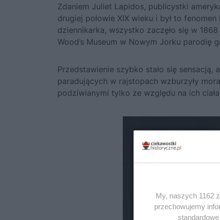
Zdaniem Juliet Lapidos, publicystki ameryk
drugiej połowie XIX wieku i był to fenomen
dziennikarka, wszystko zaczęło się w 186
Wood’s Museum w Nowym Jorku parodię grec
Przedstawienie szybko stało się sensacją,
paradujących w rajstopach wzburzyły moral
podziwianymi tylko ze względu na ich ciała
My, naszych 1162 za
przechowujemy infor
standardowe 