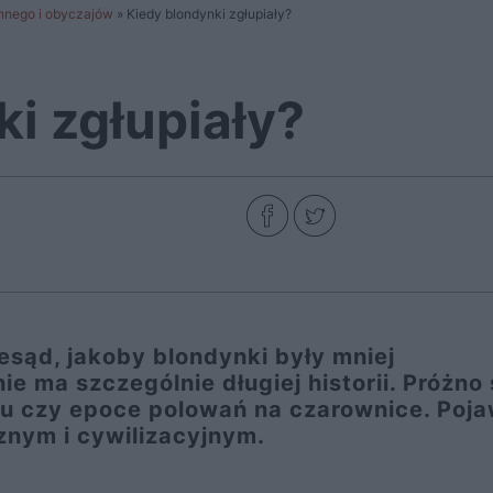
ennego i obyczajów
»
Kiedy blondynki zgłupiały?
i zgłupiały?
sąd, jakoby blondynki były mniej
nie ma szczególnie długiej historii. Próżno 
u czy epoce polowań na czarownice. Poja
znym i cywilizacyjnym.