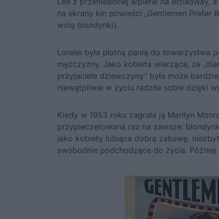
Lee z przeniesionej wpierw na Broadway, a
na ekrany kin powieści „Gentlemen Prefer 
wolą blondynki).
Lorelei była płatną panią do towarzystwa
mężczyzny. Jako kobieta wierząca, że „diam
przyjaciele dziewczyny” była może bardziej
niewątpliwie w życiu radziła sobie dzięki w
Kiedy w 1953 roku zagrała ją Marilyn Monr
przypieczętowana raz na zawsze: blondynk
jako kobiety lubiące dobrą zabawę, niezbyt 
swobodnie podchodzące do życia. Później p