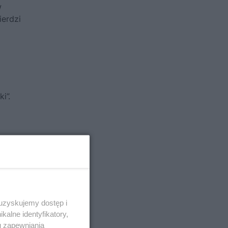
w
ierdzi
i”.
 uzyskujemy dostęp i
alne identyfikatory,
u zapewniania