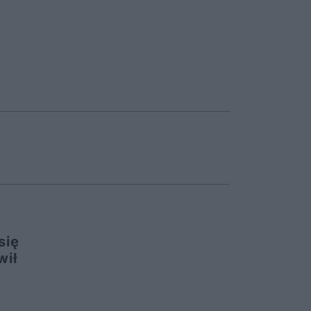
się
wił