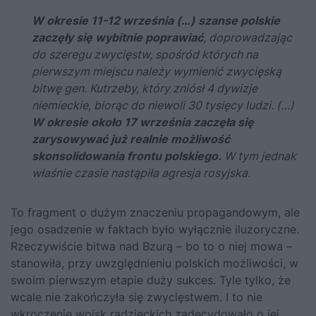
W okresie 11-12 września (…) szanse polskie
zaczęły się wybitnie poprawiać
, doprowadzając
do szeregu zwycięstw, spośród których na
pierwszym miejscu należy wymienić zwycięską
bitwę gen. Kutrzeby, który zniósł 4 dywizje
niemieckie, biorąc do niewoli 30 tysięcy ludzi. (…)
W okresie około 17 września zaczęła się
zarysowywać już realnie możliwość
skonsolidowania frontu polskiego.
W tym jednak
właśnie czasie nastąpiła agresja rosyjska.
To fragment o dużym znaczeniu propagandowym, ale
jego osadzenie w faktach było wyłącznie iluzoryczne.
Rzeczywiście
bitwa nad Bzurą
– bo to o niej mowa –
stanowiła, przy uwzględnieniu polskich możliwości, w
swoim pierwszym etapie duży sukces. Tyle tylko, że
wcale nie zakończyła się zwycięstwem. I to nie
wkroczenie wojsk radzieckich zadecydowało o jej