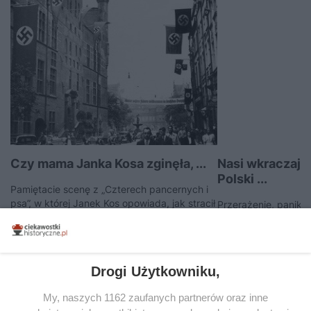
Czy mama Janka Kosa zginęła, ...
Nasi wkraczają 
Polski ...
Pamiętacie scenę z „Czterech pancernych i
psa”, w której Janek Kos opowiada, jak stracił
Przerażenie, panika 
mamę w czasie bombardowania Gdańska we
uczucia towarzyszy
wrześniu 1939 roku? Jak dla...
niemieckich przygra
Geyersdorf i Frausta
1 października 2014 | Autorzy:
Dariusz
1939 r. zostały zaa
Kaliński
Drogi Użytkowniku,
Wojska Polskiego.
2 września 2014 | A
My, naszych 1162 zaufanych partnerów oraz inne