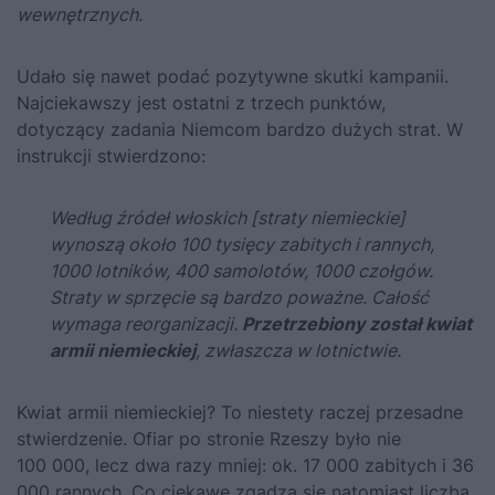
wewnętrznych.
Udało się nawet podać pozytywne skutki kampanii.
Najciekawszy jest ostatni z trzech punktów,
dotyczący zadania Niemcom bardzo dużych strat. W
instrukcji stwierdzono:
Według źródeł włoskich [straty niemieckie]
wynoszą około 100 tysięcy zabitych i rannych,
1000 lotników, 400 samolotów, 1000 czołgów.
Straty w sprzęcie są bardzo poważne. Całość
wymaga reorganizacji.
Przetrzebiony został kwiat
armii niemieckiej
, zwłaszcza w lotnictwie.
Kwiat armii niemieckiej? To niestety raczej przesadne
stwierdzenie. Ofiar po stronie Rzeszy było nie
100 000, lecz dwa razy mniej: ok. 17 000 zabitych i 36
000 rannych. Co ciekawe zgadza się natomiast liczba