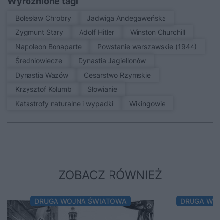
Wyróżnione tagi
Bolesław Chrobry
Jadwiga Andegaweńska
Zygmunt Stary
Adolf Hitler
Winston Churchill
Napoleon Bonaparte
Powstanie warszawskie (1944)
średniowiecze
Dynastia Jagiellonów
Dynastia Wazów
Cesarstwo Rzymskie
Krzysztof Kolumb
Słowianie
Katastrofy naturalne i wypadki
Wikingowie
ZOBACZ RÓWNIEŻ
DRUGA WOJNA ŚWIATOWA
DRUGA WO