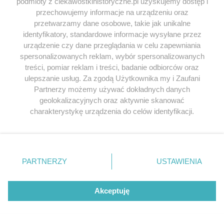
podmioty z ciekawostkihistoryczne.pl uzyskujemy dostęp i
przechowujemy informacje na urządzeniu oraz
przetwarzamy dane osobowe, takie jak unikalne
identyfikatory, standardowe informacje wysyłane przez
KOMENTARZE
(5)
urządzenie czy dane przeglądania w celu zapewniania
Dodaj komentarz
spersonalizowanych reklam, wybór spersonalizowanych
treści, pomiar reklam i treści, badanie odbiorców oraz
ulepszanie usług. Za zgodą Użytkownika my i Zaufani
Twój adres e-mail nie zostanie opublikowany.
Partnerzy możemy używać dokładnych danych
Wymagane pola są oznaczone
*
geolokalizacyjnych oraz aktywnie skanować
charakterystykę urządzenia do celów identyfikacji.
KOMENTARZ
Ponieważ cenimy Twoją prywatność, prosimy o zgodę na
korzystanie z tych technologii poprzez kliknięcie
„Akceptuję”. Zgoda jest dobrowolna i zawsze możesz ją
zmienić/wycofać klikając przycisk ustawień prywatności
PARTNERZY
USTAWIENIA
znajdujący się w lewym dolnym rogu strony
. Niektóre
rodzaje przetwarzania danych nie wymagają zgody
użytkownika, ale masz prawo sprzeciwić się takiemu
Akceptuję
przetwarzaniu. Preferencje będą miały zastosowania tylko
na tej witrynie.