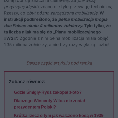
Dalej robi się znacznie ciekawiej. Za
pierwszą
przyczynę klęski
uznano nie tyle przewagę techniczną
Rzeszy, co
zbyt późno zarządzoną mobilizację.
W
instrukcji podkreślono, że
pełna mobilizacja mogła
dać Polsce około 4 milionów żołnierzy.
Tyle tylko, że
ta liczba nijak ma się do „Planu mobilizacyjnego
»W2«”.
Zgodnie z nim pełna mobilizacja miała objąć
1,35 miliona żołnierzy, a nie trzy razy większą liczbę!
Dalsza część artykułu pod ramką
Zobacz również:
Gdzie Śmigły-Rydz zakopał złoto?
Dlaczego Wincenty Witos nie został
prezydentem Polski?
Krótka rzecz o tym jak walczono kosą w 1939