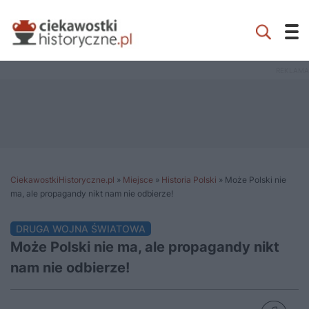
CiekawostkiHistoryczne.pl
»
Miejsce
»
Historia Polski
»
Może Polski nie
ma, ale propagandy nikt nam nie odbierze!
DRUGA WOJNA ŚWIATOWA
Może Polski nie ma, ale propagandy nikt
nam nie odbierze!