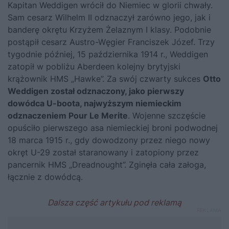
Kapitan Weddigen wrócił do Niemiec w glorii chwały.
Sam cesarz Wilhelm II odznaczył zarówno jego, jak i
banderę okrętu Krzyżem Żelaznym I klasy. Podobnie
postąpił cesarz Austro-Węgier Franciszek Józef. Trzy
tygodnie później, 15 października 1914 r., Weddigen
zatopił w pobliżu Aberdeen kolejny brytyjski
krążownik HMS „Hawke”. Za swój czwarty sukces
Otto
Weddigen został odznaczony, jako pierwszy
dowódca U-boota, najwyższym niemieckim
odznaczeniem Pour Le Merite
. Wojenne szczęście
opuściło pierwszego asa niemieckiej broni podwodnej
18 marca 1915 r., gdy dowodzony przez niego nowy
okręt U-29 został staranowany i zatopiony przez
pancernik HMS „Dreadnought”. Zginęła cała załoga,
łącznie z dowódcą.