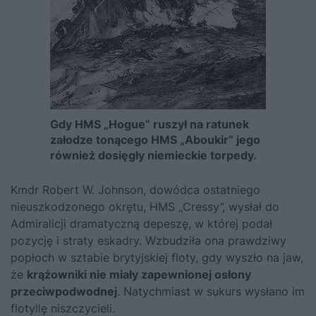
Gdy HMS „Hogue” ruszył na ratunek
załodze tonącego HMS „Aboukir” jego
również dosięgły niemieckie torpedy.
Kmdr Robert W. Johnson, dowódca ostatniego
nieuszkodzonego okrętu, HMS „Cressy”, wysłał do
Admiralicji dramatyczną depeszę, w której podał
pozycję i straty eskadry. Wzbudziła ona prawdziwy
popłoch w sztabie brytyjskiej floty, gdy wyszło na jaw,
że
krążowniki nie miały zapewnionej osłony
przeciwpodwodnej
. Natychmiast w sukurs wysłano im
flotyllę niszczycieli.