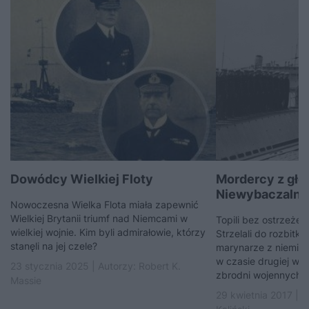
Dowódcy Wielkiej Floty
Mordercy z głęb
Niewybaczalne .
Nowoczesna Wielka Flota miała zapewnić
Wielkiej Brytanii triumf nad Niemcami w
Topili bez ostrzeżeni
wielkiej wojnie. Kim byli admirałowie, którzy
Strzelali do rozbitkó
stanęli na jej czele?
marynarze z niemiec
w czasie drugiej wo
23 stycznia 2025 | Autorzy:
Robert K.
zbrodni wojennych. I
Massie
29 kwietnia 2017 | 