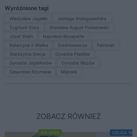
Wyróżnione tagi
Władysław Jagiełło
Jadwiga Andegaweńska
Zygmunt Stary
Stanisław August Poniatowski
Józef Stalin
Napoleon Bonaparte
Katarzyna II Wielka
średniowiecze
patronat
Starożytna Grecja
Dynastia Piastów
Dynastia Jagiellonów
Dynastia Wazów
Cesarstwo Rzymskie
Majowie
ZOBACZ RÓWNIEŻ
XIX WIEK
DRUGA WO