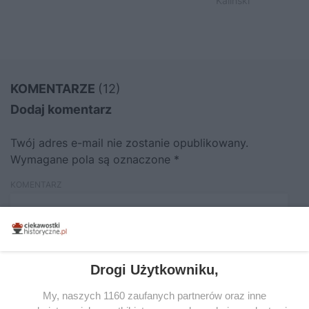
Kaliński
KOMENTARZE
(12)
Dodaj komentarz
Twój adres e-mail nie zostanie opublikowany.
Wymagane pola są oznaczone
*
KOMENTARZ
Drogi Użytkowniku,
My, naszych 1160 zaufanych partnerów oraz inne