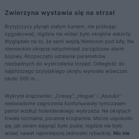
Zwierzyna wystawia się na strzał
Brytyjczycy płynęli stałym kursem, nie próbując
zygzakować, nigdzie nie widać było okrętów eskorty.
Wyglądało na to, że sami wejdą Niemcom pod lufę. Na
niemieckim okręcie natychmiast zarządzono alarm
bojowy. Rozpoczęto ustalanie parametrów
niezbędnych do wystrzelenia torped. Odległość do
najbliższego brytyjskiego okrętu wynosiła wówczas
około 500 m…
Wykryte krążowniki: „Cressy”, „Hogue” i „Aboukir”
nieświadome zagrożenia kontynuowały tymczasem
patrol wzdłuż holenderskiego wybrzeża. Na okrętach
trwała normalna, poranna krzątanina. Morze uspokoiło
się, jak okiem sięgnąć było puste, nigdzie nie było
widać nawet najmniejszej jednostki rybackiej.
Nic nie