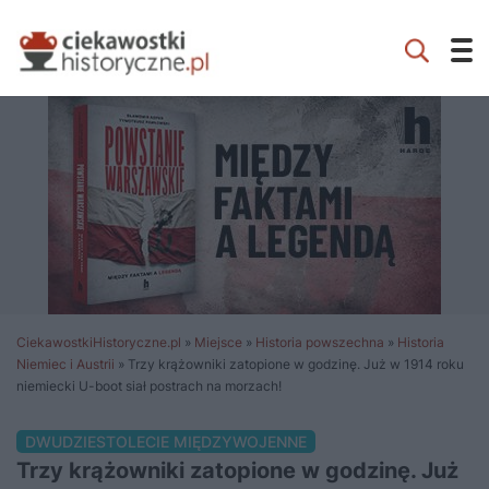
CiekawostkiHistoryczne.pl
»
Miejsce
»
Historia powszechna
»
Historia
Niemiec i Austrii
»
Trzy krążowniki zatopione w godzinę. Już w 1914 roku
niemiecki U-boot siał postrach na morzach!
DWUDZIESTOLECIE MIĘDZYWOJENNE
Trzy krążowniki zatopione w godzinę. Już