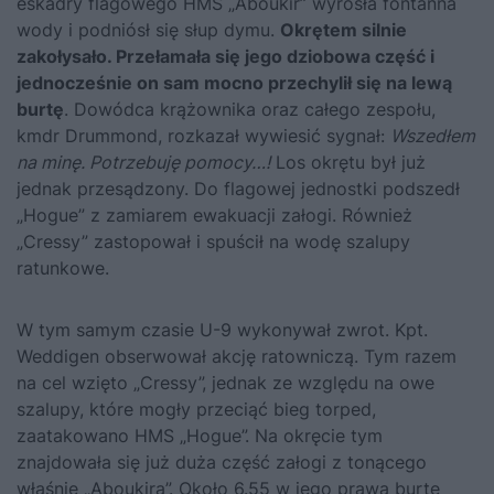
eskadry flagowego HMS „Aboukir” wyrosła fontanna
wody i podniósł się słup dymu.
Okrętem silnie
zakołysało. Przełamała się jego dziobowa część i
jednocześnie on sam mocno przechylił się na lewą
burtę
. Dowódca krążownika oraz całego zespołu,
kmdr Drummond, rozkazał wywiesić sygnał:
Wszedłem
na minę. Potrzebuję pomocy…!
Los okrętu był już
jednak przesądzony. Do flagowej jednostki podszedł
„Hogue” z zamiarem ewakuacji załogi. Również
„Cressy” zastopował i spuścił na wodę szalupy
ratunkowe.
W tym samym czasie U-9 wykonywał zwrot. Kpt.
Weddigen obserwował akcję ratowniczą. Tym razem
na cel wzięto „Cressy”, jednak ze względu na owe
szalupy, które mogły przeciąć bieg torped,
zaatakowano HMS „Hogue”. Na okręcie tym
znajdowała się już duża część załogi z tonącego
właśnie „Aboukira”. Około 6.55 w jego prawą burtę