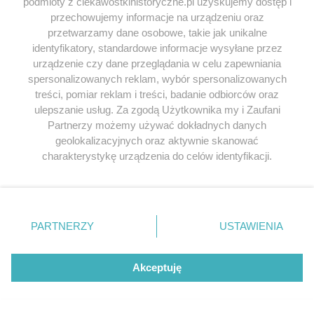
podmioty z ciekawostkihistoryczne.pl uzyskujemy dostęp i
przechowujemy informacje na urządzeniu oraz
przetwarzamy dane osobowe, takie jak unikalne
NAZWA
*
identyfikatory, standardowe informacje wysyłane przez
urządzenie czy dane przeglądania w celu zapewniania
spersonalizowanych reklam, wybór spersonalizowanych
treści, pomiar reklam i treści, badanie odbiorców oraz
E-MAIL
*
ulepszanie usług. Za zgodą Użytkownika my i Zaufani
Partnerzy możemy używać dokładnych danych
geolokalizacyjnych oraz aktywnie skanować
charakterystykę urządzenia do celów identyfikacji.
Ponieważ cenimy Twoją prywatność, prosimy o zgodę na
korzystanie z tych technologii poprzez kliknięcie
„Akceptuję”. Zgoda jest dobrowolna i zawsze możesz ją
zmienić/wycofać klikając przycisk ustawień prywatności
PARTNERZY
USTAWIENIA
znajdujący się w lewym dolnym rogu strony
. Niektóre
Leszek
napisał/a 18.07.2014
rodzaje przetwarzania danych nie wymagają zgody
Jakoś nie potrafię zaaprobować takiego
użytkownika, ale masz prawo sprzeciwić się takiemu
Akceptuję
postępowania. Raczej mnie cieszy, że spotkała ich
przetwarzaniu. Preferencje będą miały zastosowania tylko
na tej witrynie.
zasłużona kara.