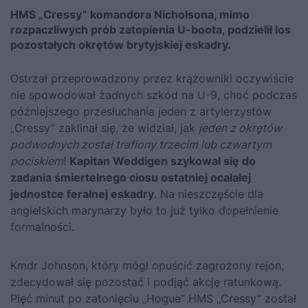
HMS „Cressy” komandora Nicholsona, mimo
rozpaczliwych prób zatopienia U-boota, podzielił los
pozostałych okrętów brytyjskiej eskadry.
Ostrzał przeprowadzony przez krążowniki oczywiście
nie spowodował żadnych szkód na U-9, choć podczas
późniejszego przesłuchania jeden z artylerzystów
„Cressy” zaklinał się, że widział, jak
jeden z okrętów
podwodnych został trafiony trzecim lub czwartym
pociskiem
!
Kapitan Weddigen szykował się do
zadania śmiertelnego ciosu ostatniej ocalałej
jednostce feralnej eskadry
. Na nieszczęście dla
angielskich marynarzy było to już tylko dopełnienie
formalności.
Kmdr Johnson, który mógł opuścić zagrożony rejon,
zdecydował się pozostać i podjąć akcję ratunkową.
Pięć minut po zatonięciu „Hogue” HMS „Cressy” został