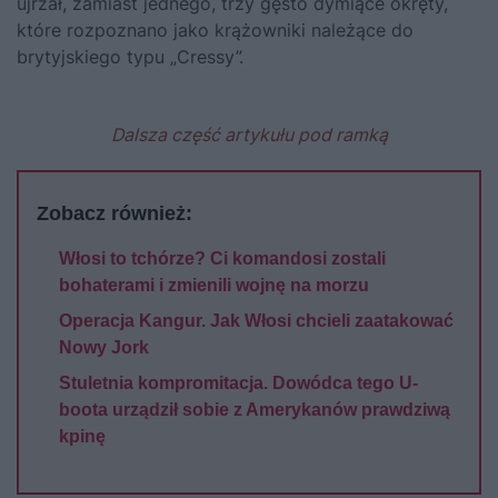
ujrzał, zamiast jednego, trzy gęsto dymiące okręty,
które rozpoznano jako krążowniki należące do
brytyjskiego typu „Cressy”.
Dalsza część artykułu pod ramką
Zobacz również:
Włosi to tchórze? Ci komandosi zostali
bohaterami i zmienili wojnę na morzu
Operacja Kangur. Jak Włosi chcieli zaatakować
Nowy Jork
Stuletnia kompromitacja. Dowódca tego U-
boota urządził sobie z Amerykanów prawdziwą
kpinę