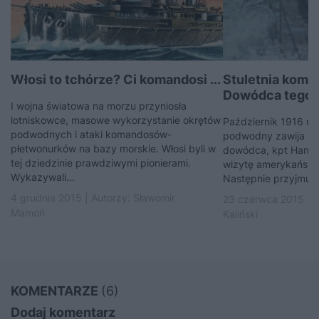
Włosi to tchórze? Ci komandosi ...
Stuletnia komp
Dowódca tego .
I wojna światowa na morzu przyniosła
lotniskowce, masowe wykorzystanie okrętów
Październik 1916 rok
podwodnych i ataki komandosów-
podwodny zawija do
płetwonurków na bazy morskie. Włosi byli w
dowódca, kpt Hans R
tej dziedzinie prawdziwymi pionierami.
wizytę amerykański
Wykazywali...
Następnie przyjmuje 
4 grudnia 2015 | Autorzy:
Sławomir
23 czerwca 2015 | 
Mamoń
Kaliński
KOMENTARZE
(6)
Dodaj komentarz