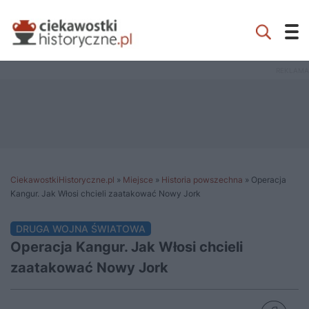
CiekawostkiHistoryczne.pl
»
Miejsce
»
Historia powszechna
»
Operacja
Kangur. Jak Włosi chcieli zaatakować Nowy Jork
DRUGA WOJNA ŚWIATOWA
Operacja Kangur. Jak Włosi chcieli
zaatakować Nowy Jork