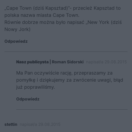
„Cape Town (dziś Kapsztad)”- przecież Kapsztad to
polska nazwa miasta Cape Town.
Równie dobrze można było napisać „New York (dziś
Nowy Jork)
Odpowiedz
Nasz publicysta
| Roman Sidorski
napisał/a 29.08.2015
Ma Pan oczywiście rację, przepraszamy za
pomyłkę i dziękujemy za zwrócenie uwagi, błąd
już poprawiliśmy.
Odpowiedz
stettin
napisał/a 29.08.2015