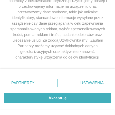
podmioty z ciekawostkihistoryczne.pl uzyskujemy dostęp i
przechowujemy informacje na urządzeniu oraz
Klark G.:
przetwarzamy dane osobowe, takie jak unikalne
Włosi tam nic nie zrobili ich marynarke rozjechano
identyfikatory, standardowe informacje wysyłane przez
bardzo szybko za to Niemcy jak najbardziej sami
urządzenie czy dane przeglądania w celu zapewniania
Amerykanie mogli podziwiać łuny tonących statków u
spersonalizowanych reklam, wybór spersonalizowanych
ich wybrzeży tzw operacaj Paukenschlag
treści, pomiar reklam i treści, badanie odbiorców oraz
ulepszanie usług. Za zgodą Użytkownika my i Zaufani
Karol K.:
Partnerzy możemy używać dokładnych danych
Nie wiedziałem że Włosi byli aż tak zuchwali. Sprawiali
geolokalizacyjnych oraz aktywnie skanować
wrażenia że ciągle stają w cieniu III Rzeszy i słabo u
charakterystykę urządzenia do celów identyfikacji.
nich z bojowaniem…
Ponieważ cenimy Twoją prywatność, prosimy o zgodę na
korzystanie z tych technologii poprzez kliknięcie
Odpowiedz
„Akceptuję”. Zgoda jest dobrowolna i zawsze możesz ją
zmienić/wycofać klikając przycisk ustawień prywatności
PARTNERZY
USTAWIENIA
znajdujący się w lewym dolnym rogu strony
. Niektóre
rodzaje przetwarzania danych nie wymagają zgody
Jeśli chcesz zgłosić
literówkę lub błąd ortograficzny
użytkownika, ale masz prawo sprzeciwić się takiemu
Akceptuję
kliknij TUTAJ
.
przetwarzaniu. Preferencje będą miały zastosowania tylko
na tej witrynie.