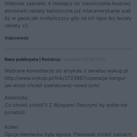
hitlerowi zabrakło 4 miesięcy do zakończenia budowy
atomówki rakiety balistyczne już miał.amerykanie srali
by w gacie jak londyńczycy gdy na ich tępe łby leciały
rakiety v2.
Odpowiedz
Nasz publicysta
| Redakcja
napisał/a 30.08.2015
Wybrane komentarze do artykułu z serwisu wykop.pl
http://www.wykop.pl/link/2723987/operacja-kangur-
jak-wlosi-chcieli-zaatakowac-nowy-jork/
Asteroida:
Co chcieli zrobić?! Z Wyspami Owczymi by sobie nie
poradzili.
Koller:
Opcja niemiecka była lepsza. Planowali zrobić zamach,