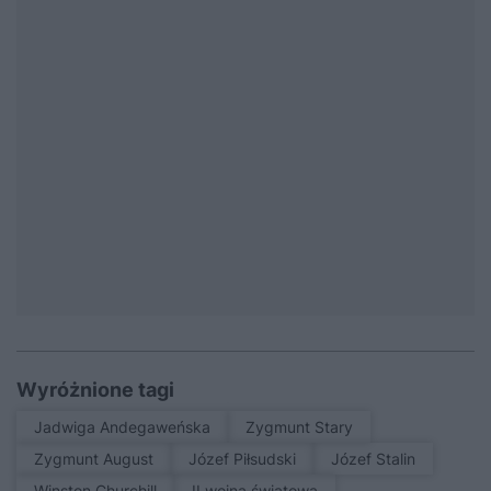
Wyróżnione tagi
Jadwiga Andegaweńska
Zygmunt Stary
Zygmunt August
Józef Piłsudski
Józef Stalin
Winston Churchill
II wojna światowa