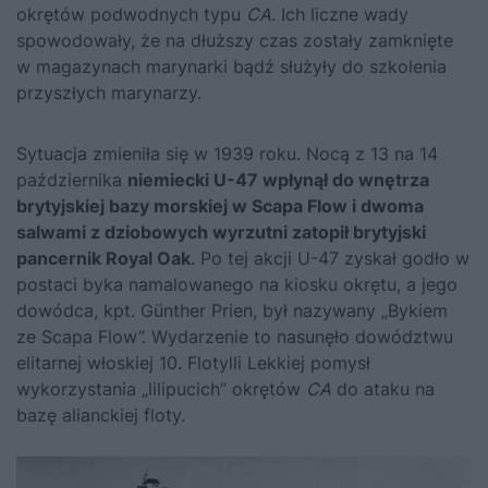
okrętów podwodnych typu
CA
. Ich liczne wady
spowodowały, że na dłuższy czas zostały zamknięte
w magazynach marynarki bądź służyły do szkolenia
przyszłych marynarzy.
Sytuacja zmieniła się w 1939 roku. Nocą z 13 na 14
października
niemiecki U-47 wpłynął do wnętrza
brytyjskiej bazy morskiej w Scapa Flow i dwoma
salwami z dziobowych wyrzutni zatopił brytyjski
pancernik Royal Oak
. Po tej akcji U-47 zyskał godło w
postaci byka namalowanego na kiosku okrętu, a jego
dowódca, kpt. Günther Prien, był nazywany „Bykiem
ze Scapa Flow”. Wydarzenie to nasunęło dowództwu
elitarnej włoskiej 10. Flotylli Lekkiej pomysł
wykorzystania „lilipucich” okrętów
CA
do ataku na
bazę alianckiej floty.