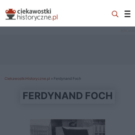
CiekawostkiHistoryczne.pl
»
Ferdynand Foch
FERDYNAND FOCH