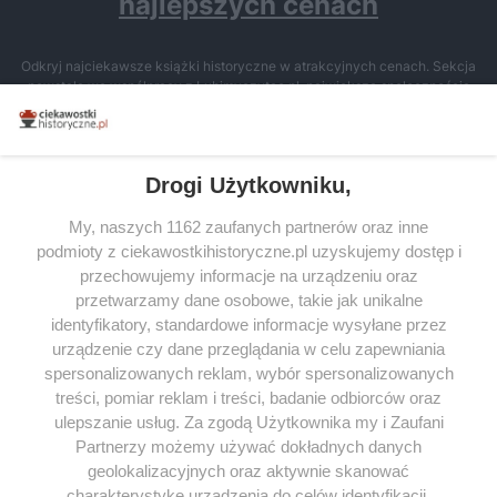
najlepszych cenach
Odkryj najciekawsze książki historyczne w atrakcyjnych cenach. Sekcja
powstała we współpracy z Lubimyczytac.pl, największą społecznością
miłośników literatury w Polsce – dzięki temu możesz wybierać spośród
tytułów najwyżej ocenianych przez czytelników.
Drogi Użytkowniku,
My, naszych 1162 zaufanych partnerów oraz inne
podmioty z ciekawostkihistoryczne.pl uzyskujemy dostęp i
SERWIS
przechowujemy informacje na urządzeniu oraz
przetwarzamy dane osobowe, takie jak unikalne
SPOŁECZNOŚĆ
identyfikatory, standardowe informacje wysyłane przez
WSPÓŁPRACA
urządzenie czy dane przeglądania w celu zapewniania
spersonalizowanych reklam, wybór spersonalizowanych
KONTAKT
treści, pomiar reklam i treści, badanie odbiorców oraz
ulepszanie usług. Za zgodą Użytkownika my i Zaufani
Partnerzy możemy używać dokładnych danych
geolokalizacyjnych oraz aktywnie skanować
charakterystykę urządzenia do celów identyfikacji.