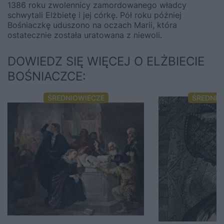
1386 roku zwolennicy zamordowanego władcy
schwytali Elżbietę i jej córkę. Pół roku później
Bośniaczkę uduszono na oczach Marii, która
ostatecznie została uratowana z niewoli.
DOWIEDZ SIĘ WIĘCEJ O ELŻBIECIE
BOŚNIACZCE:
ŚREDNIOWIECZE
ŚREDNIO