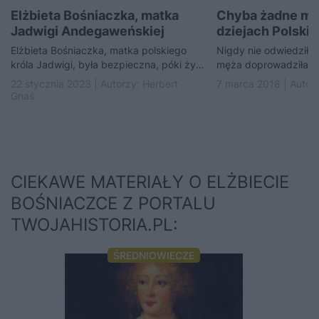
Elżbieta Bośniaczka, matka
Chyba żadne ma
Jadwigi Andegaweńskiej
dziejach Polski 
tylu szkód nas
Elżbieta Bośniaczka, matka polskiego
Nigdy nie odwiedziła P
króla Jadwigi, była bezpieczna, póki żył
męża doprowadziła do
Ludwik Węgierski. Gdy zmarł, wzięła
wojny domowej nad Wi
22 stycznia 2023 | Autorzy:
Herbert
7 marca 2018 | Autor
sprawy we własne ręce…
roszczeniowa i zadu
Gnaś
CIEKAWE MATERIAŁY O ELŻBIECIE
BOŚNIACZCE Z PORTALU
TWOJAHISTORIA.PL:
ŚREDNIOWIECZE