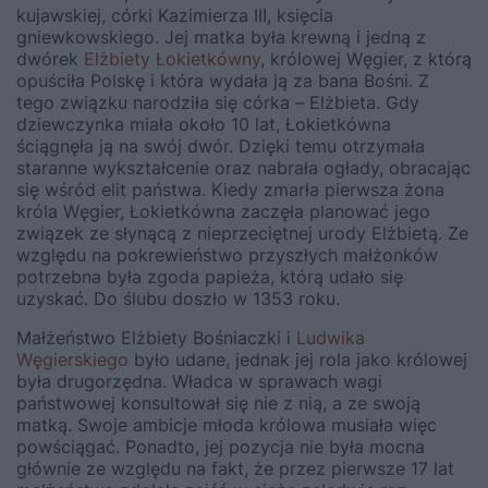
kujawskiej, córki Kazimierza III, księcia
gniewkowskiego. Jej matka była krewną i jedną z
dwórek
Elżbiety Łokietkówny
, królowej Węgier, z którą
opuściła Polskę i która wydała ją za bana Bośni. Z
tego związku narodziła się córka – Elżbieta. Gdy
dziewczynka miała około 10 lat, Łokietkówna
ściągnęła ją na swój dwór. Dzięki temu otrzymała
staranne wykształcenie oraz nabrała ogłady, obracając
się wśród elit państwa. Kiedy zmarła pierwsza żona
króla Węgier, Łokietkówna zaczęła planować jego
związek ze słynącą z nieprzeciętnej urody Elżbietą. Ze
względu na pokrewieństwo przyszłych małżonków
potrzebna była zgoda papieża, którą udało się
uzyskać. Do ślubu doszło w 1353 roku.
Małżeństwo Elżbiety Bośniaczki i
Ludwika
Węgierskiego
było udane, jednak jej rola jako królowej
była drugorzędna. Władca w sprawach wagi
państwowej konsultował się nie z nią, a ze swoją
matką. Swoje ambicje młoda królowa musiała więc
powściągać. Ponadto, jej pozycja nie była mocna
głównie ze względu na fakt, że przez pierwsze 17 lat