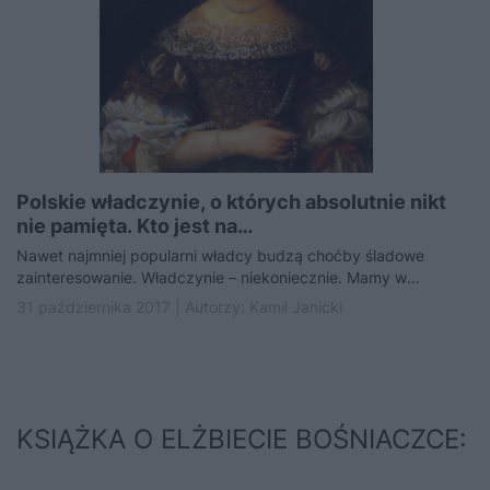
Polskie władczynie, o których absolutnie nikt
nie pamięta. Kto jest na…
Nawet najmniej popularni władcy budzą choćby śladowe
zainteresowanie. Władczynie – niekoniecznie. Mamy w
polskiej historii takie monarchinie, o których…
31 października 2017 | Autorzy:
Kamil Janicki
KSIĄŻKA O ELŻBIECIE BOŚNIACZCE: