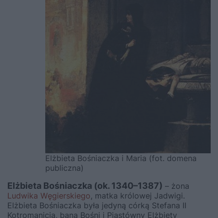
Elżbieta Bośniaczka i Maria (fot. domena
publiczna)
Elżbieta Bośniaczka (ok. 1340–1387)
– żona
Ludwika Węgierskiego
, matka królowej Jadwigi.
Elżbieta Bośniaczka była jedyną córką Stefana II
Kotromanicia, bana Bośni i Piastówny Elżbiety