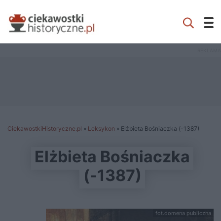
CiekawostkiHistoryczne.pl
»
Leksykon
»
Elżbieta Bośniaczka (-1387)
Elżbieta Bośniaczka
(-1387)
fot.domena publiczna