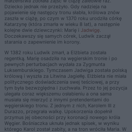
małżeństwa zdołała zajść w ciążę zaledwie raz.
Dziecko jednak nie przeżyło. Gdy nadzieja na
pojawienie się następcy tronu słabła, królowa znów
zaszła w ciążę, po czym w 1370 roku urodziła córkę
Katarzynę (która zmarła w wieku 8 lat), a następnie
kolejne dwie dziewczynki: Marię i
Jadwigę
.
Doczekawszy się samych córek, Ludwik zaczął
starania o zapewnienie im korony.
W 1382 roku Ludwik zmarł, a Elżbieta została
regentką. Marię osadziła na węgierskim tronie i po
pewnych perturbacjach wydała za Zygmunta
Luksemburskiego. Tymczasem Jadwiga została polską
królową i wyszła za Litwina Jagiełłę. Elżbieta nie miała
politycznego doświadczenia swej teściowej, a przy
tym była bezwzględna i zuchwała. Przez to jej pozycja
ulegała coraz większemu osłabieniu a ona sama
musiała się mierzyć z innymi pretendentami do
węgierskiego tronu. Z jednym z nich, Karolem III z
Durazzo, przegrała walkę. Upokorzenia dopełnił
przymus jej obecności przy koronacji nowego króla
Węgier. Bośniaczka uknuła jednak spisek, w wyniku
którego Karol został zabity, a na tron wróciła Maria. W