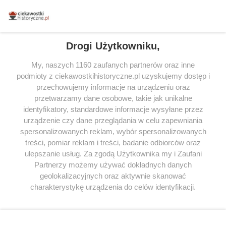
powstała we współpracy z Lubimyczytac.pl, największą społecznością
miłośników literatury w Polsce – dzięki temu możesz wybierać spośród
tytułów najwyżej ocenianych przez czytelników.
Drogi Użytkowniku,
My, naszych 1160 zaufanych partnerów oraz inne
podmioty z ciekawostkihistoryczne.pl uzyskujemy dostęp i
SERWIS
przechowujemy informacje na urządzeniu oraz
przetwarzamy dane osobowe, takie jak unikalne
SPOŁECZNOŚĆ
identyfikatory, standardowe informacje wysyłane przez
WSPÓŁPRACA
urządzenie czy dane przeglądania w celu zapewniania
spersonalizowanych reklam, wybór spersonalizowanych
KONTAKT
treści, pomiar reklam i treści, badanie odbiorców oraz
ulepszanie usług. Za zgodą Użytkownika my i Zaufani
Partnerzy możemy używać dokładnych danych
geolokalizacyjnych oraz aktywnie skanować
ODWIEDŹ RÓWNIEŻ:
charakterystykę urządzenia do celów identyfikacji.
Ponieważ cenimy Twoją prywatność, prosimy o zgodę na
korzystanie z tych technologii poprzez kliknięcie
„Akceptuję”. Zgoda jest dobrowolna i zawsze możesz ją