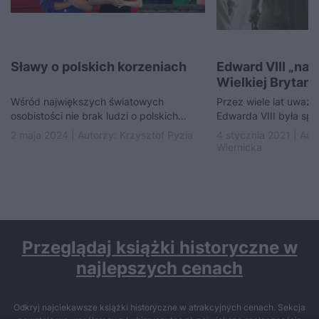
Sławy o polskich korzeniach
Edward VIII „naz
Wielkiej Brytani
miłości do kobi
Wśród największych światowych
Przez wiele lat uważ
osobistości nie brak ludzi o polskich
Edwarda VIII była s
korzeniach. Oto kilkoro z nich. Niektóre
niskim pochodzeniem
2 maja 2024 | Autorzy:
Krzysztof Pyzia
4 stycznia 2021 | Aut
nazwiska z pewnością Was…
Wallis Simpson i jej…
Wiernicka
Przeglądaj książki historyczne w
najlepszych cenach
Odkryj najciekawsze książki historyczne w atrakcyjnych cenach. Sekcja