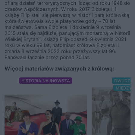
ofiarą działań terrorystycznych licząc od roku 1948 do
czasów współczesnych. W roku 2017 Elżbieta II i
książę Filip stali się pierwszą w historii parą królewską,
która świętowała swoje platynowe gody – 70 lat
małżeństwa. Sama Elżbieta II dokładnie 9 września
2015 stała się najdłużej panującym monarchą w historii
Wielkiej Brytanii. Książę Filip odszedł 9 kwietnia 2021
roku w wieku 99 lat, natomiast królowa Elżbieta II
zmarła 8 września 2022 roku przeżywszy lat 96.
Panowała łącznie przez ponad 70 lat.
Więcej materiałów związanych z królową:
HISTORIA NAJNOWSZA
DWUDZIE
MIĘDZY