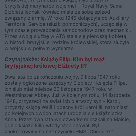
brytyjskiej marynarce wojennej – Royal Navy. Sama
Elżbieta jednak również miała za sobą epizod
związany z armią. W roku 1945 dołączyła do Auxiliary
Territorial Service (służb pomocniczych), ucząc się w
tym czasie prowadzenia samochodów oraz mechaniki.
Przez swoją służbę w ATS stała się pierwszą kobietą
w historii brytyjskiej rodziny królewskiej, która służyła
w wojsku w pełnym wymiarze.
Czytaj także:
Książę Filip. Kim był mąż
brytyjskiej królowej Elżbiety II?
Dwa lata po zakończeniu wojny, 9 lipca 1947 roku
zostały ogłoszone zaręczyny Elżbiety i księcia Filipa.
Ich ślub miał miejsce 20 listopada 1947 roku w
Westminster Abbey. Już w kolejnym roku, 14 listopada
1948, przyszedł na świat ich pierwszy syn – Karol,
przyszły książę Walii i obecny król Karol III, natomiast
po kolejnych dwóch latach urodziła się księżniczka
Anna. Przez dwa lata we czwórkę mieszkali na Malcie,
gdzie książę Filip wtedy stacjonował. Był
zaokrętowany na niszczycielu HMS „Chequers”.