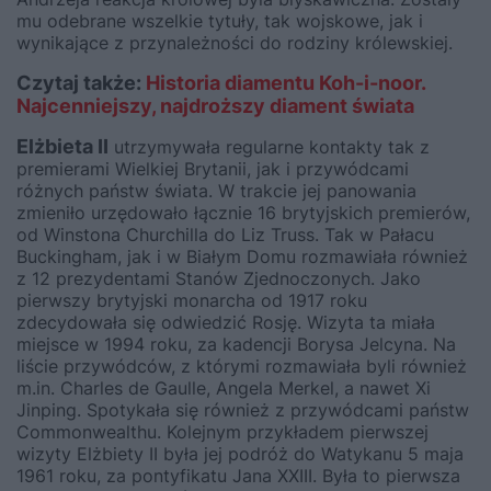
mu odebrane wszelkie tytuły, tak wojskowe, jak i
wynikające z przynależności do rodziny królewskiej.
Czytaj także:
Historia diamentu Koh-i-noor.
Najcenniejszy, najdroższy diament świata
Elżbieta II
utrzymywała regularne kontakty tak z
premierami Wielkiej Brytanii, jak i przywódcami
różnych państw świata. W trakcie jej panowania
zmieniło urzędowało łącznie 16 brytyjskich premierów,
od Winstona Churchilla do Liz Truss. Tak w Pałacu
Buckingham, jak i w Białym Domu rozmawiała również
z 12 prezydentami Stanów Zjednoczonych. Jako
pierwszy brytyjski monarcha od 1917 roku
zdecydowała się odwiedzić Rosję. Wizyta ta miała
miejsce w 1994 roku, za kadencji Borysa Jelcyna. Na
liście przywódców, z którymi rozmawiała byli również
m.in. Charles de Gaulle, Angela Merkel, a nawet Xi
Jinping. Spotykała się również z przywódcami państw
Commonwealthu. Kolejnym przykładem pierwszej
wizyty Elżbiety II była jej podróż do Watykanu 5 maja
1961 roku, za pontyfikatu Jana XXIII. Była to pierwsza