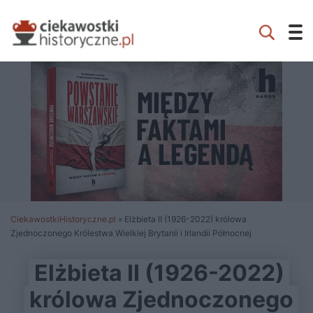
CiekawostkiHistoryczne.pl
»
Elżbieta II (1926-2022) królowa
Zjednoczonego Królestwa Wielkiej Brytanii i Irlandii Północnej
Elżbieta II (1926-2022)
królowa Zjednoczonego