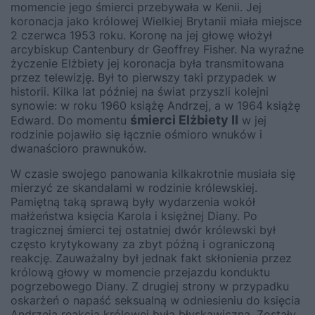
momencie jego śmierci przebywała w Kenii. Jej
koronacja jako królowej Wielkiej Brytanii miała miejsce
2 czerwca 1953 roku. Koronę na jej głowę włożył
arcybiskup Cantenbury dr Geoffrey Fisher. Na wyraźne
życzenie Elżbiety jej koronacja była transmitowana
przez telewizję. Był to pierwszy taki przypadek w
historii. Kilka lat później na świat przyszli kolejni
synowie: w roku 1960 książę Andrzej, a w 1964 książę
śmierci Elżbiety II
Edward. Do momentu
w jej
rodzinie pojawiło się łącznie ośmioro wnuków i
dwanaścioro prawnuków.
W czasie swojego panowania kilkakrotnie musiała się
mierzyć ze skandalami w rodzinie królewskiej.
Pamiętną taką sprawą były wydarzenia wokół
małżeństwa księcia Karola i księżnej Diany. Po
tragicznej śmierci tej ostatniej dwór królewski był
często krytykowany za zbyt późną i ograniczoną
reakcję. Zauważalny był jednak fakt skłonienia przez
królową głowy w momencie przejazdu konduktu
pogrzebowego Diany. Z drugiej strony w przypadku
oskarżeń o napaść seksualną w odniesieniu do księcia
Andrzeja reakcja królowej była błyskawiczna. Zostały