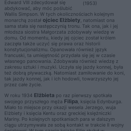
Edward VIII zdecydował się
(1953)
abdykować, aby móc poślubić
Wallis Simpson. W tych okolicznościach kolejnym
ojciec Elżbiety
monarchą został
, natomiast ona
sama stała się następczynią tronu. Tak ona, jak i jej
młodsza siostra Małgorzata zdobywały wiedzę w
domu. Od momentu, kiedy jej ojciec został królem
zaczęła także uczyć się prawa oraz historii
konstytucjonalizmu. Opanowała również język
francuski, ta umiejętność przydała się jej w czasie
własnego panowania. Zdobywała również wiedzę z
zakresu sztuki i muzyki. Uczyła się jazdy konnej, była
też dobrą pływaczką. Natomiast zamiłowanie do koni,
tak jazdy konnej, jak i ich hodowli, towarzyszyło jej
przez całe życie.
Elżbieta
W roku 1934
po raz pierwszy spotkała
Filipa
swojego przyszłego męża
, księcia Edynburga.
Miało to miejsce przy okazji wesela Jerzego, wuja
Elżbiety i księcia Kentu oraz greckiej księżniczki
Mariny. Po kolejnych spotkaniach para w dalszym
ciągu utrzymywała ze sobą kontakt w trakcie II wojny
światowej. W tym czasie książę Filip służył w