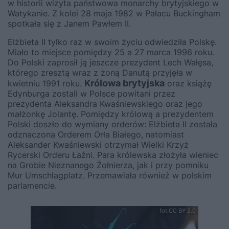
w historii wizyta państwowa monarchy brytyjskiego w
Watykanie. Z kolei 28 maja 1982 w Pałacu Buckingham
spotkała się z Janem Pawłem II.
Elżbieta II tylko raz w swoim życiu odwiedziła Polskę.
Miało to miejsce pomiędzy 25 a 27 marca 1996 roku.
Do Polski zaprosił ją jeszcze prezydent Lech Wałęsa,
którego zresztą wraz z żoną Danutą przyjęła w
Królowa brytyjska
kwietniu 1991 roku.
oraz książę
Edynburga zostali w Polsce powitani przez
prezydenta Aleksandra Kwaśniewskiego oraz jego
małżonkę Jolantę. Pomiędzy królową a prezydentem
Polski doszło do wymiany orderów: Elżbieta II została
odznaczona Orderem Orła Białego, natomiast
Aleksander Kwaśniewski otrzymał Wielki Krzyż
Rycerski Orderu Łaźni. Para królewska złożyła wieniec
na Grobie Nieznanego Żołnierza, jak i przy pomniku
Mur Umschlagplatz. Przemawiała również w polskim
parlamencie.
fot.CC BY 2.0