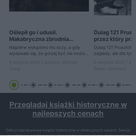
Oślepił go i udusił.
Dulag 121 Prusz
Makabryczna zbrodnia
przez który prz
Konrada Mazowieckiego
Warszawa
Najpierw wyłupiono mu oczy, a gdy
Dulag 121 Pruszków 
wydawało się, że gorzej być nie może,
zagłady, ale dla tysi
ślepca uduszono. Tak skończył
początek kolejnego 
8 sierpnia 2026 | Autorzy:
Mariusz
6 sierpnia 2026 | Au
wojewoda Krystyn,...
Samp
Baron-Jaworska
Przeglądaj książki historyczne w
najlepszych cenach
Odkryj najciekawsze książki historyczne w atrakcyjnych cenach. Sekcja
powstała we współpracy z Lubimyczytac.pl, największą społecznością