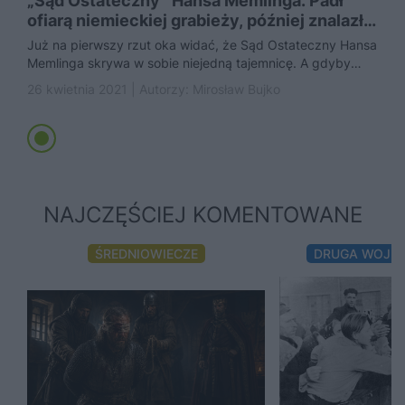
„Sąd Ostateczny” Hansa Memlinga. Padł
ofiarą niemieckiej grabieży, później znalazł
się...
Już na pierwszy rzut oka widać, że Sąd Ostateczny Hansa
Memlinga skrywa w sobie niejedną tajemnicę. A gdyby
tak...
26 kwietnia 2021 | Autorzy:
Mirosław Bujko
NAJCZĘŚCIEJ KOMENTOWANE
ŚREDNIOWIECZE
DRUGA WOJN