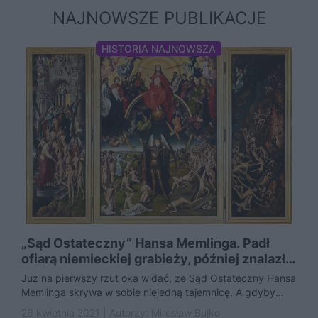
NAJNOWSZE PUBLIKACJE
HISTORIA NAJNOWSZA
„Sąd Ostateczny” Hansa Memlinga. Padł
ofiarą niemieckiej grabieży, później znalazł
się...
Już na pierwszy rzut oka widać, że Sąd Ostateczny Hansa
Memlinga skrywa w sobie niejedną tajemnicę. A gdyby
tak...
26 kwietnia 2021 | Autorzy:
Mirosław Bujko