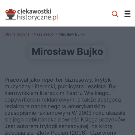
Strona Główna
>
Nasz zespół
> Mirosław Bujko
Mirosław Bujko
Pracował jako reporter biznesowy, krytyk
muzyczny i literacki, publicysta i eseista. Był
kierownikiem literackim Teatru Wielkiego,
copywriterem reklamowym, a także zastępcą
redaktora naczelnego w amerykańskim
czasopiśmie reklamowym.W 2003 roku ukazała
się jego debiutancka powieść Księga uczynków.
Jest autorem trylogii sensacyjnej, na którą
składają się: Złoty Pociąg (2006), Czerwony