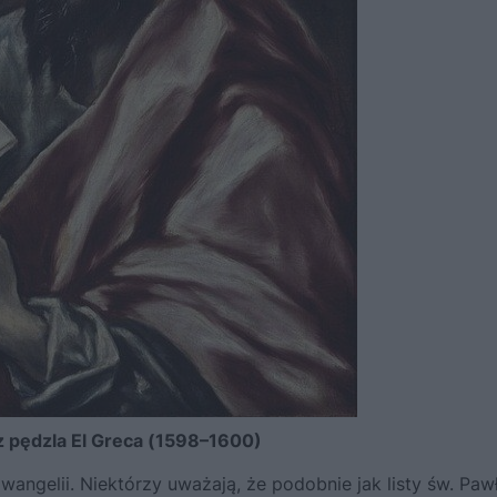
z pędzla El Greca (1598–1600)
 Ewangelii. Nie­którzy uważają, że podobnie jak listy św. Paw