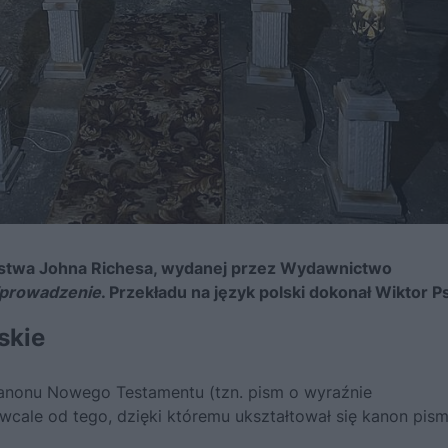
stwa Johna Richesa, wydanej przez Wydawnictwo
Wprowadzenie
. Przekładu na język polski dokonał Wiktor Ps
skie
kanonu Nowego Testamentu (tzn. pism o wyraźnie
 wcale od tego, dzięki któremu ukształtował się ka­non pis