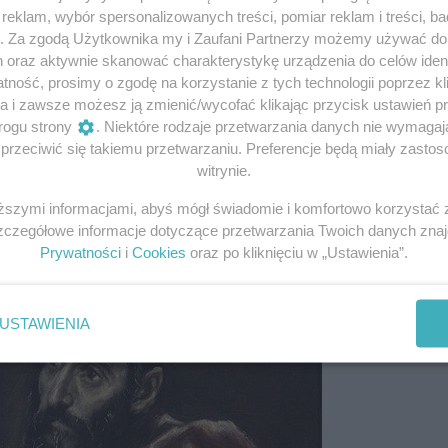
eklam, wybór spersonalizowanych treści, pomiar reklam i treści, b
 wiernych.
g. Za zgodą Użytkownika my i Zaufani Partnerzy możemy używać d
h oraz aktywnie skanować charakterystykę urządzenia do celów ident
u apostolskiego i odgrywały rolę w kulcie we wspólnotach,
ność, prosimy o zgodę na korzystanie z tych technologii poprzez kli
tałych listów, zwłaszcza tzw. listy powszechne (List św. J
a i zawsze możesz ją zmienić/wycofać klikając przycisk ustawień p
rogu strony
. Niektóre rodzaje przetwarzania danych nie wymaga
 mogły być przeznaczone dla szerszych kręgów odbiorców, tak
rzeciwić się takiemu przetwarzaniu. Preferencje będą miały zastoso
ć pod względem gatunkowym jest to apokalipsa (relacja z w
witrynie.
iższymi informacjami, abyś mógł świadomie i komfortowo korzystać
Szczegółowe informacje dotyczące przetwarzania Twoich danych zna
://www.slam.org/collection/objects/33854/ domena publiczna
Prywatności
i
Cookies
oraz po kliknięciu w „Ustawienia”.
USTAWIENIA