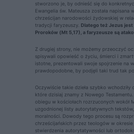
stworzono je, by odnieść się do konkret
Ewangelia św. Mateusza została napisana w
chrześcijan narodowości żydowskiej w rel
tradycji faryze­uszy.
Dlatego też Jezus jest
Proroków (Mt 5,17), a faryzeusze są atako
Z drugiej strony, nie może­my przeoczyć oc
spisywali opowieść o życiu, śmierci i zmar
istotne, prezentowali swoje spojrzenie na 
prawdopodobne, by podjęli taki trud tak po
Oczywiście takie dzieła szybko wchodziły d
które dzisiaj znamy z Nowego Testamentu. P
obiegu w kościołach rozrzuconych wokół M
uzgodnionej listy autorytatywnych tekstów
moralności. Dowody tego procesu są rozpro
chrześcijańskich przez teologów w okresie 
stwierdze­nia autorytatywności lub ortodok