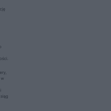
cję
o
ości.
ery,
y w
i
ksiąg