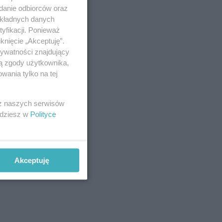
adanie odbiorców oraz
okładnych danych
yfikacji. Ponieważ
 do
knięcie „Akceptuję”.
akuba,
rywatności znajdujący
ją zgody użytkownika,
 jak
wania tylko na tej
izji i
 z naszych serwisów
jdziesz w
Polityce
Akceptuję