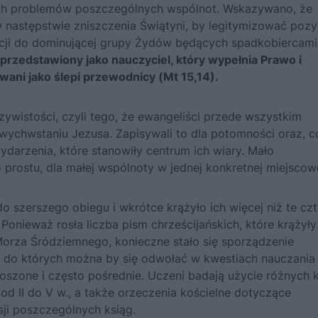
nych problemów poszczególnych wspólnot. Wskazywano, że
 następstwie zniszczenia Świątyni, by legitymizować pozy
acji do domi­nującej grupy Żydów będących spadkobiercami
 przedstawiony jako nauczyciel, który wypełnia Prawo i
wani jako ślepi przewodnicy (Mt 15,14).
zywistości, czyli tego, że ewangeliści przede wszystkim
twych­wstaniu Jezusa. Zapisywali to dla potomności oraz, c
wydarzenia, które stanowiły centrum ich wiary. Mało
 prostu, dla małej wspólnoty w jednej konkretnej miejsco­w
o szerszego obiegu i wkrótce krążyło ich więcej niż te czt
onieważ rosła liczba pism chrze­ścijańskich, które krążył
orza Śródziemnego, konieczne stało się sporządzenie
, do których można by się odwołać w kwestiach nauczania 
szone i często pośrednie. Uczeni badają użycie różnych 
od II do V w., a także orzeczenia kościelne dotyczące
sji poszczególnych ksiąg.