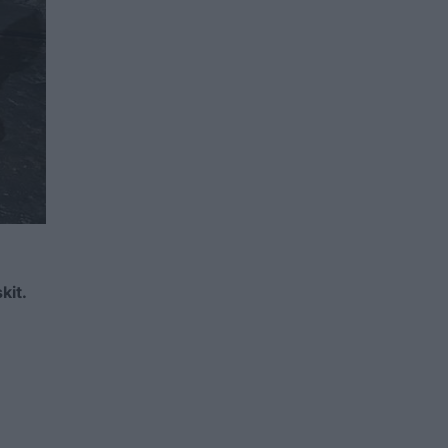
kit.
m